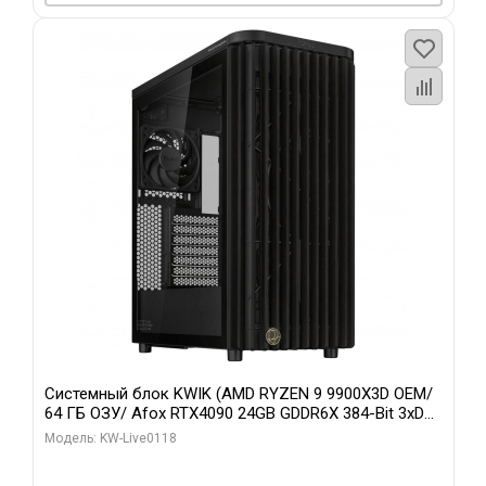
Системный блок KWIK (AMD RYZEN 9 9900X3D OEM/
64 ГБ ОЗУ/ Afox RTX4090 24GB GDDR6X 384-Bit 3xDP
HDMI ATX Turbo/ 960 ГБ SSD)
Модель: KW-Live0118