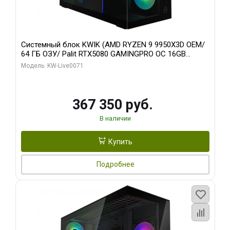
Системный блок KWIK (AMD RYZEN 9 9950X3D OEM/
64 ГБ ОЗУ/ Palit RTX5080 GAMINGPRO OC 16GB
GDDR7 256bit 3xDP HD/ 960 ГБ SSD)
Модель: KW-Live0071
367 350 руб.
В наличии
Купить
Подробнее