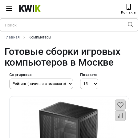
KWI
K
Контакты
Главная
Компьютеры
Готовые сборки игровых
компьютеров в Москве
Сортировка:
Показать: