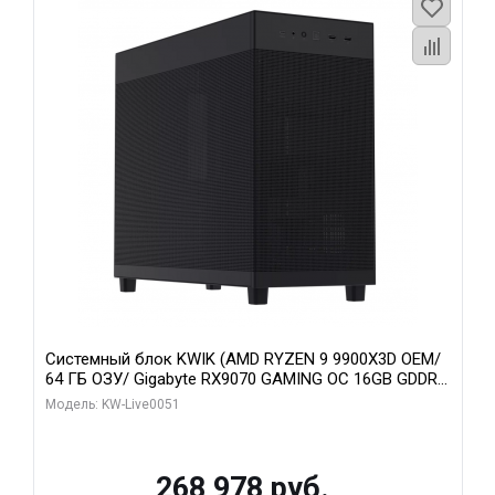
Системный блок KWIK (AMD RYZEN 9 9900X3D OEM/
64 ГБ ОЗУ/ Gigabyte RX9070 GAMING OC 16GB GDDR6
256bit 2xDP 2xH/ 960 ГБ SSD)
Модель: KW-Live0051
268 978 руб.