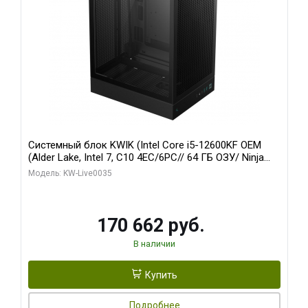
Системный блок KWIK (Intel Core i5-12600KF OEM
(Alder Lake, Intel 7, C10 4EC/6PC// 64 ГБ ОЗУ/ Ninja
Sinotex GTX1650 4GB 128bit GDDR6 DVI DP HDMI 2/
Модель: KW-Live0035
960 ГБ SSD)
170 662 руб.
В наличии
Купить
Подробнее