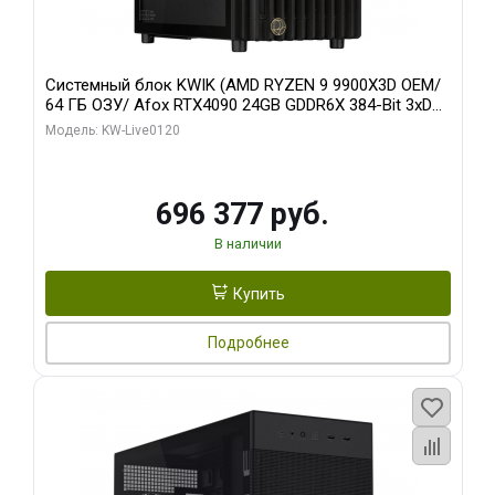
Системный блок KWIK (AMD RYZEN 9 9900X3D OEM/
64 ГБ ОЗУ/ Afox RTX4090 24GB GDDR6X 384-Bit 3xDP
HDMI ATX Turbo/ 1 ТБ SSD)
Модель: KW-Live0120
696 377 руб.
В наличии
Купить
Подробнее