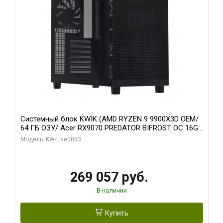
Системный блок KWIK (AMD RYZEN 9 9900X3D OEM/
64 ГБ ОЗУ/ Acer RX9070 PREDATOR BIFROST OC 16GB
GDDR6 256bit 3x/ 1 ТБ SSD)
Модель: KW-Live0053
269 057 руб.
В наличии
Купить