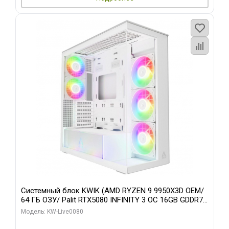
Системный блок KWIK (AMD RYZEN 9 9950X3D OEM/
64 ГБ ОЗУ/ Palit RTX5080 INFINITY 3 OC 16GB GDDR7
256bit 3xDP H/ 960 ГБ SSD)
Модель: KW-Live0080