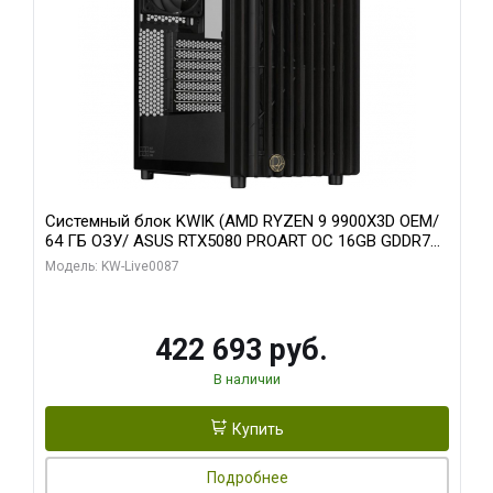
Системный блок KWIK (AMD RYZEN 9 9900X3D OEM/
64 ГБ ОЗУ/ ASUS RTX5080 PROART OC 16GB GDDR7
256bit Type-C DP 2/ 1 ТБ SSD)
Модель: KW-Live0087
422 693 руб.
В наличии
Купить
Подробнее