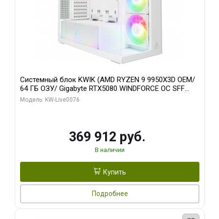
Системный блок KWIK (AMD RYZEN 9 9950X3D OEM/
64 ГБ ОЗУ/ Gigabyte RTX5080 WINDFORCE OC SFF
16GB GDDR7 256bit / 960 ГБ SSD)
Модель: KW-Live0076
369 912 руб.
В наличии
Купить
Подробнее