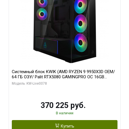
Системный блок KWIK (AMD RYZEN 9 9950X3D OEM/
64 ГБ ОЗУ/ Palit RTX5080 GAMINGPRO OC 16GB
GDDR7 256bit 3xDP HD/ 1 ТБ SSD)
Модель: KW-Live0078
370 225 руб.
В наличии
Купить