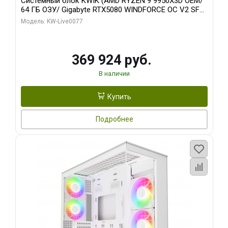
Системный блок KWIK (AMD RYZEN 9 9950X3D OEM/
64 ГБ ОЗУ/ Gigabyte RTX5080 WINDFORCE OC V2 SFF
16GB GDDR7 256b/ 960 ГБ SSD)
Модель: KW-Live0077
369 924 руб.
В наличии
Купить
Подробнее