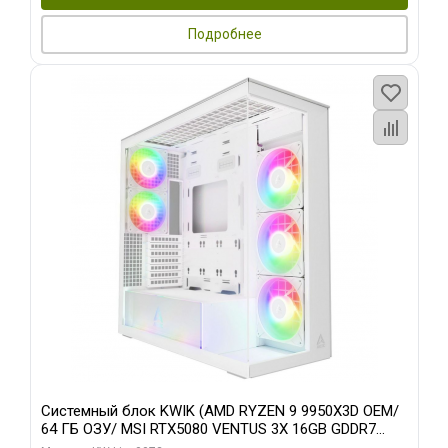
Подробнее
Системный блок KWIK (AMD RYZEN 9 9950X3D OEM/
64 ГБ ОЗУ/ MSI RTX5080 VENTUS 3X 16GB GDDR7
256bit 3xDP HDMI 3F/ 960 ГБ SSD)