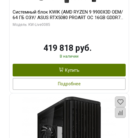
Системный блок KWIK (AMD RYZEN 9 9900X3D OEM/
64 ГБ ОЗУ/ ASUS RTX5080 PROART OC 16GB GDDR7
256bit Type-C DP 2/ 960 ГБ SSD)
Модель: KW-Live0085
419 818 руб.
В наличии
Купить
Подробнее