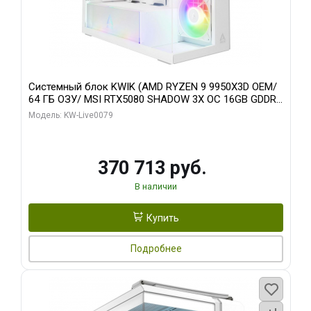
Системный блок KWIK (AMD RYZEN 9 9950X3D OEM/
64 ГБ ОЗУ/ MSI RTX5080 SHADOW 3X OC 16GB GDDR7
256bit 3xDP HDMI/ 960 ГБ SSD)
Модель: KW-Live0079
370 713 руб.
В наличии
Купить
Подробнее