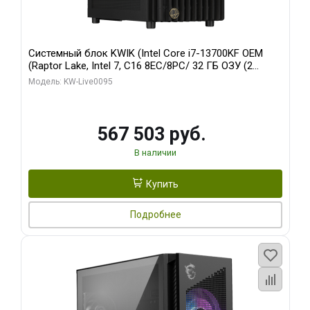
Системный блок KWIK (Intel Core i7-13700KF OEM
(Raptor Lake, Intel 7, C16 8EC/8PC/ 32 ГБ ОЗУ (2
модуля)/ Afox RTX4090 24GB GDDR6X 384-Bit 3xDP
Модель: KW-Live0095
HDMI ATX Turbo/ 512 ГБ SSD)
567 503 руб.
В наличии
Купить
Подробнее