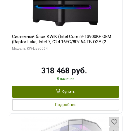
Системный блок KWIK (Intel Core i9-13900KF OEM
(Raptor Lake, Intel 7, C24 16EC/8P/ 64 ГБ ОЗУ (2
модуля)/ ASUS RTX5080 PROART OC 16GB GDDR7
Модель: KW-Live0064
256bit Type-C DP 2/ 512 ГБ SSD)
318 468 руб.
В наличии
Купить
Подробнее