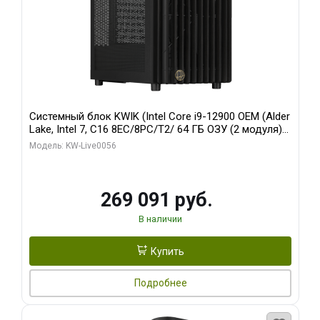
Системный блок KWIK (Intel Core i9-12900 OEM (Alder
Lake, Intel 7, C16 8EC/8PC/T2/ 64 ГБ ОЗУ (2 модуля)/
Palit RTX5080 INFINITY 3 OC 16GB GDDR7 256bit 3xDP
Модель: KW-Live0056
H/ 1 ТБ SSD)
269 091 руб.
В наличии
Купить
Подробнее