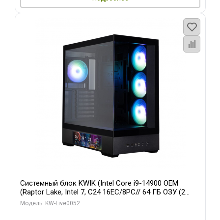
Системный блок KWIK (Intel Core i9-14900 OEM
(Raptor Lake, Intel 7, C24 16EC/8PC// 64 ГБ ОЗУ (2
модуля)/ Palit RTX5080 GAMINGPRO OC 16GB GDDR7
Модель: KW-Live0052
256bit 3xDP HD/ 512 ГБ SSD)