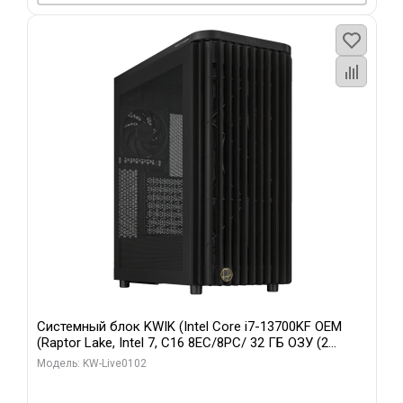
Системный блок KWIK (Intel Core i7-13700KF OEM
(Raptor Lake, Intel 7, C16 8EC/8PC/ 32 ГБ ОЗУ (2
модуля)/ Afox RTX4090 24GB GDDR6X 384-Bit 3xDP
Модель: KW-Live0102
HDMI ATX Turbo/ 960 ГБ SSD)