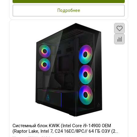
Подробнее
Системный блок KWIK (Intel Core i9-14900 OEM
(Raptor Lake, Intel 7, C24 16EC/8PC// 64 ГБ ОЗУ (2
модуля)/ Afox RTX4090 24GB GDDR6X 384-Bit 3xDP