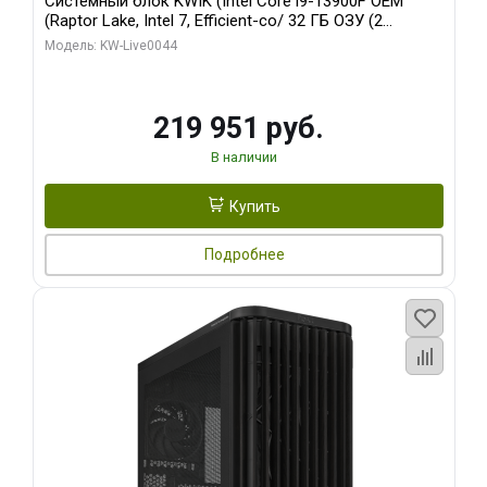
Системный блок KWIK (Intel Core i9-13900F OEM
(Raptor Lake, Intel 7, Efficient-co/ 32 ГБ ОЗУ (2
модуля)/ Gigabyte RTX5070Ti AERO OC 16GB GDDR7
Модель: KW-Live0044
256bit 3xDP HD/ 512 ГБ SSD)
219 951 руб.
В наличии
Купить
Подробнее