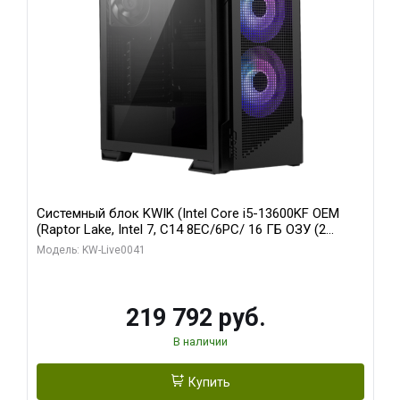
Системный блок KWIK (Intel Core i5-13600KF OEM
(Raptor Lake, Intel 7, C14 8EC/6PC/ 16 ГБ ОЗУ (2
модуля)/ Palit RTX5080 GAMINGPRO OC 16GB GDDR7
Модель: KW-Live0041
256bit 3xDP HD/ 512 ГБ SSD)
219 792 руб.
В наличии
Купить