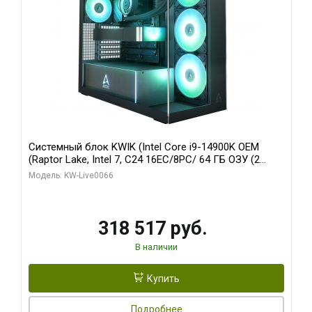
Системный блок KWIK (Intel Core i9-14900K OEM
(Raptor Lake, Intel 7, C24 16EC/8PC/ 64 ГБ ОЗУ (2
модуля)/ Gigabyte RTX5080 XTREME WATERFORCE
Модель: KW-Live0066
16GB GDDR7 256bit/ 1 ТБ SSD)
318 517 руб.
В наличии
Купить
Подробнее