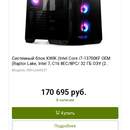
Системный блок KWIK (Intel Core i7-13700KF OEM
(Raptor Lake, Intel 7, C16 8EC/8PC/ 32 ГБ ОЗУ (2
модуля)/ Gigabyte RTX5070 AERO OC 12GB GDDR7
Модель: KW-Live0037
192bit 3xDP HDMI/ 1 ТБ SSD)
170 695 руб.
В наличии
Купить
Подробнее