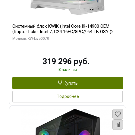
Системный блок KWIK (Intel Core i9-14900 OEM
(Raptor Lake, Intel 7, C24 16EC/8PC// 64 ГБ ОЗУ (2
модуля)/ Gigabyte RTX5080 XTREME WATERFORCE
Модель: KW-Live0070
16GB GDDR7 256bit/ 960 ГБ SSD)
319 296 руб.
В наличии
Купить
Подробнее