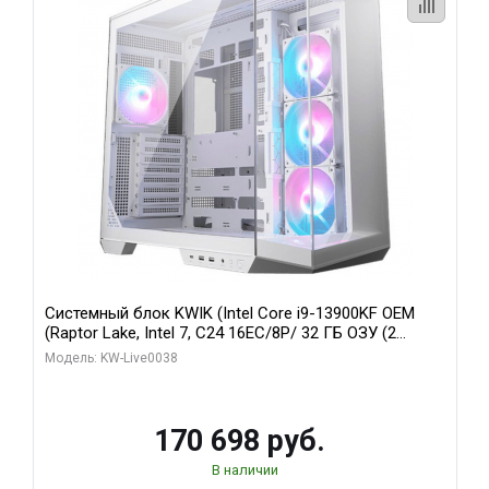
Системный блок KWIK (Intel Core i9-13900KF OEM
(Raptor Lake, Intel 7, C24 16EC/8P/ 32 ГБ ОЗУ (2
модуля)/ Gigabyte RX9070XT GAMING OC 16GB GDDR6
Модель: KW-Live0038
256bit 2xDP 2/ 960 ГБ SSD)
170 698 руб.
В наличии