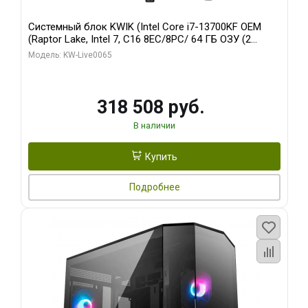
Системный блок KWIK (Intel Core i7-13700KF OEM
(Raptor Lake, Intel 7, C16 8EC/8PC/ 64 ГБ ОЗУ (2
модуля)/ ASUS RTX5080 PROART OC 16GB GDDR7
Модель: KW-Live0065
256bit Type-C DP 2/ 1 ТБ SSD)
318 508 руб.
В наличии
Купить
Подробнее