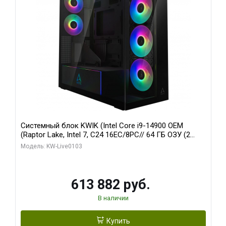
Системный блок KWIK (Intel Core i9-14900 OEM
(Raptor Lake, Intel 7, C24 16EC/8PC// 64 ГБ ОЗУ (2
модуля)/ Afox RTX4090 24GB GDDR6X 384-Bit 3xDP
Модель: KW-Live0103
HDMI ATX Turbo/ 960 ГБ SSD)
613 882 руб.
В наличии
Купить