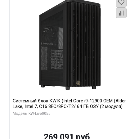
Системный блок KWIK (Intel Core i9-12900 OEM (Alder
Lake, Intel 7, C16 8EC/8PC/T2/ 64 ГБ ОЗУ (2 модуля)/
MSI RTX5080 SHADOW 3X OC 16GB GDDR7 256bit 3xDP
Модель: KW-Live0055
HDMI/ 1 ТБ SSD)
269 091 руб.