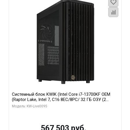
Системный блок KWIK (Intel Core i7-13700KF OEM
(Raptor Lake, Intel 7, C16 8EC/8PC/ 32 ГБ ОЗУ (2
модуля)/ Afox RTX4090 24GB GDDR6X 384-Bit 3xDP
Модель: KW-Live0095
HDMI ATX Turbo/ 512 ГБ SSD)
567 503 руб.