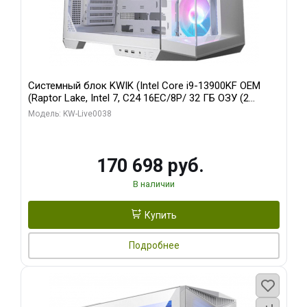
Системный блок KWIK (Intel Core i9-13900KF OEM
(Raptor Lake, Intel 7, C24 16EC/8P/ 32 ГБ ОЗУ (2
модуля)/ Gigabyte RX9070XT GAMING OC 16GB GDDR6
Модель: KW-Live0038
256bit 2xDP 2/ 960 ГБ SSD)
170 698 руб.
В наличии
Купить
Подробнее