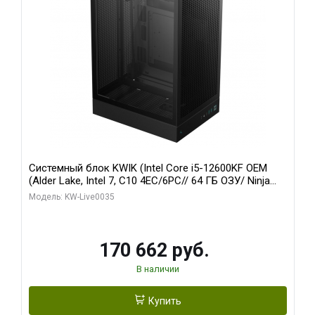
Системный блок KWIK (Intel Core i5-12600KF OEM
(Alder Lake, Intel 7, C10 4EC/6PC// 64 ГБ ОЗУ/ Ninja
Sinotex GTX1650 4GB 128bit GDDR6 DVI DP HDMI 2/
Модель: KW-Live0035
960 ГБ SSD)
170 662 руб.
В наличии
Купить