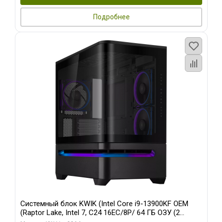
Подробнее
Системный блок KWIK (Intel Core i9-13900KF OEM
(Raptor Lake, Intel 7, C24 16EC/8P/ 64 ГБ ОЗУ (2
модуля)/ ASUS RTX5080 PROART OC 16GB GDDR7