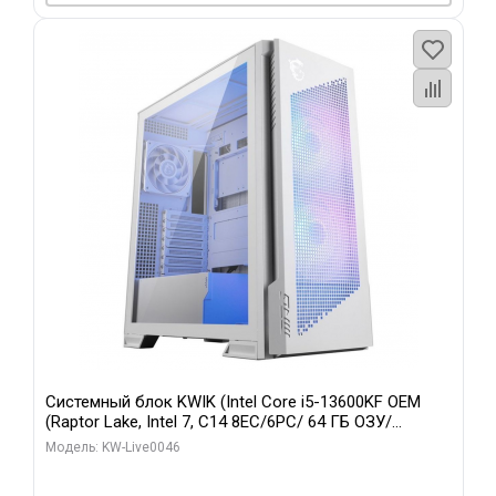
Системный блок KWIK (Intel Core i5-13600KF OEM
(Raptor Lake, Intel 7, C14 8EC/6PC/ 64 ГБ ОЗУ/
Gigabyte RTX5060Ti GAMING OC 8GB GDDR7 128bit
Модель: KW-Live0046
3xDP H/ 960 ГБ SSD)