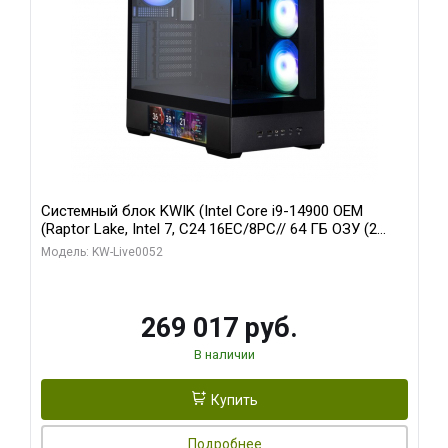
Системный блок KWIK (Intel Core i9-14900 OEM
(Raptor Lake, Intel 7, C24 16EC/8PC// 64 ГБ ОЗУ (2
модуля)/ Palit RTX5080 GAMINGPRO OC 16GB GDDR7
Модель: KW-Live0052
256bit 3xDP HD/ 512 ГБ SSD)
269 017 руб.
В наличии
Купить
Подробнее