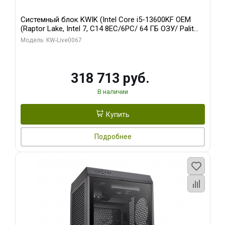
Системный блок KWIK (Intel Core i5-13600KF OEM
(Raptor Lake, Intel 7, C14 8EC/6PC/ 64 ГБ ОЗУ/ Palit
RTX5080 GAMINGPRO OC 16GB GDDR7 256bit 3xDP
Модель: KW-Live0067
HD/ 960 ГБ SSD)
318 713 руб.
В наличии
Купить
Подробнее