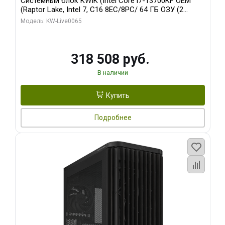
Системный блок KWIK (Intel Core i7-13700KF OEM
(Raptor Lake, Intel 7, C16 8EC/8PC/ 64 ГБ ОЗУ (2
модуля)/ ASUS RTX5080 PROART OC 16GB GDDR7
Модель: KW-Live0065
256bit Type-C DP 2/ 1 ТБ SSD)
318 508 руб.
В наличии
Купить
Подробнее