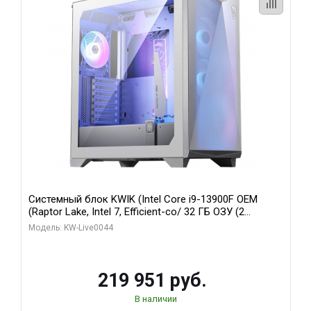
Системный блок KWIK (Intel Core i9-13900F OEM
(Raptor Lake, Intel 7, Efficient-co/ 32 ГБ ОЗУ (2
модуля)/ Gigabyte RTX5070Ti AERO OC 16GB GDDR7
Модель: KW-Live0044
256bit 3xDP HD/ 512 ГБ SSD)
219 951 руб.
В наличии