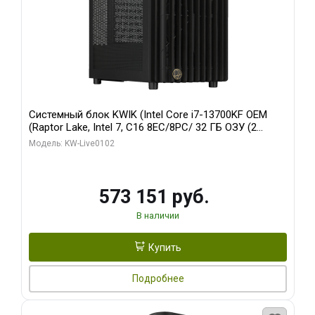
Системный блок KWIK (Intel Core i7-13700KF OEM
(Raptor Lake, Intel 7, C16 8EC/8PC/ 32 ГБ ОЗУ (2
модуля)/ Afox RTX4090 24GB GDDR6X 384-Bit 3xDP
Модель: KW-Live0102
HDMI ATX Turbo/ 960 ГБ SSD)
573 151 руб.
В наличии
Купить
Подробнее