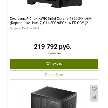
Системный блок KWIK (Intel Core i5-13600KF OEM
(Raptor Lake, Intel 7, C14 8EC/6PC/ 16 ГБ ОЗУ (2
модуля)/ Palit RTX5080 GAMINGPRO OC 16GB GDDR7
Модель: KW-Live0041
256bit 3xDP HD/ 512 ГБ SSD)
219 792 руб.
В наличии
Купить
Подробнее