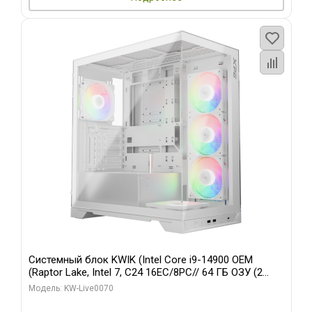
Системный блок KWIK (Intel Core i9-14900 OEM
(Raptor Lake, Intel 7, C24 16EC/8PC// 64 ГБ ОЗУ (2
модуля)/ Gigabyte RTX5080 XTREME WATERFORCE
Модель: KW-Live0070
16GB GDDR7 256bit/ 960 ГБ SSD)