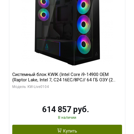
Системный блок KWIK (Intel Core i9-14900 OEM
(Raptor Lake, Intel 7, C24 16EC/8PC// 64 ГБ ОЗУ (2
модуля)/ Afox RTX4090 24GB GDDR6X 384-Bit 3xDP
Модель: KW-Live0104
HDMI ATX Turbo/ 1 ТБ SSD)
614 857 руб.
В наличии
Купить