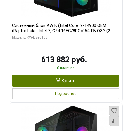
Системный блок KWIK (Intel Core i9-14900 OEM
(Raptor Lake, Intel 7, C24 16EC/8PC// 64 ГБ ОЗУ (2
модуля)/ Afox RTX4090 24GB GDDR6X 384-Bit 3xDP
Модель: KW-Live0103
HDMI ATX Turbo/ 960 ГБ SSD)
613 882 руб.
В наличии
Купить
Подробнее