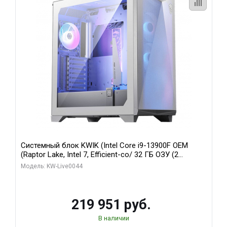
Системный блок KWIK (Intel Core i9-13900F OEM
(Raptor Lake, Intel 7, Efficient-co/ 32 ГБ ОЗУ (2
модуля)/ Gigabyte RTX5070Ti AERO OC 16GB GDDR7
Модель: KW-Live0044
256bit 3xDP HD/ 512 ГБ SSD)
219 951 руб.
В наличии