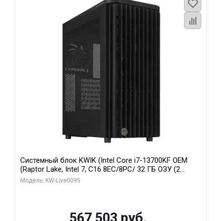
Системный блок KWIK (Intel Core i7-13700KF OEM
(Raptor Lake, Intel 7, C16 8EC/8PC/ 32 ГБ ОЗУ (2
модуля)/ Afox RTX4090 24GB GDDR6X 384-Bit 3xDP
Модель: KW-Live0095
HDMI ATX Turbo/ 512 ГБ SSD)
567 503 руб.