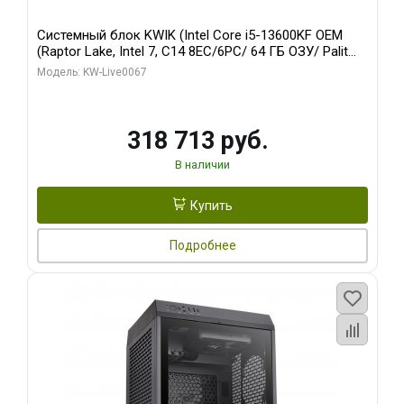
Системный блок KWIK (Intel Core i5-13600KF OEM
(Raptor Lake, Intel 7, C14 8EC/6PC/ 64 ГБ ОЗУ/ Palit
RTX5080 GAMINGPRO OC 16GB GDDR7 256bit 3xDP
Модель: KW-Live0067
HD/ 960 ГБ SSD)
318 713 руб.
В наличии
Купить
Подробнее