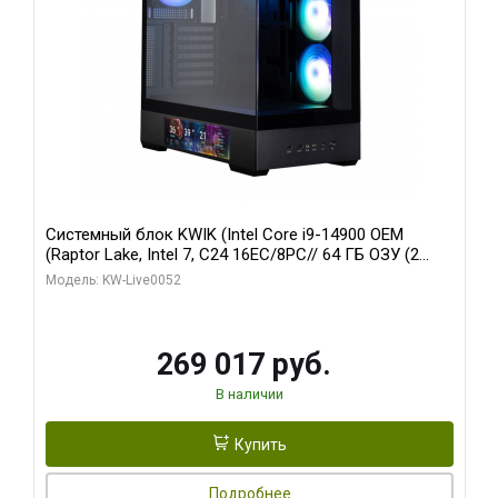
Системный блок KWIK (Intel Core i9-14900 OEM
(Raptor Lake, Intel 7, C24 16EC/8PC// 64 ГБ ОЗУ (2
модуля)/ Palit RTX5080 GAMINGPRO OC 16GB GDDR7
Модель: KW-Live0052
256bit 3xDP HD/ 512 ГБ SSD)
269 017 руб.
В наличии
Купить
Подробнее