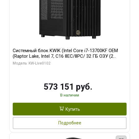
Системный блок KWIK (Intel Core i7-13700KF OEM
(Raptor Lake, Intel 7, C16 8EC/8PC/ 32 ГБ ОЗУ (2
модуля)/ Afox RTX4090 24GB GDDR6X 384-Bit 3xDP
Модель: KW-Live0102
HDMI ATX Turbo/ 960 ГБ SSD)
573 151 руб.
В наличии
Купить
Подробнее