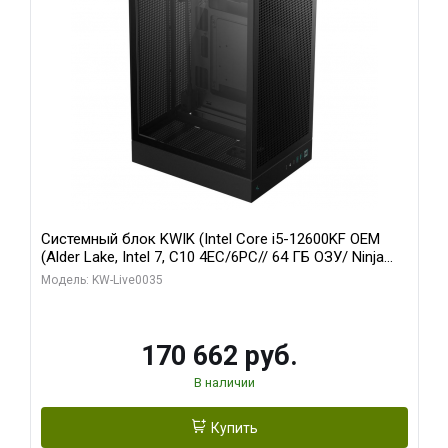
Системный блок KWIK (Intel Core i5-12600KF OEM
(Alder Lake, Intel 7, C10 4EC/6PC// 64 ГБ ОЗУ/ Ninja
Sinotex GTX1650 4GB 128bit GDDR6 DVI DP HDMI 2/
Модель: KW-Live0035
960 ГБ SSD)
170 662 руб.
В наличии
Купить