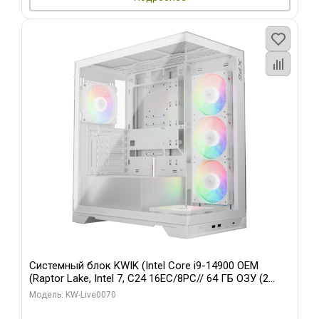
Системный блок KWIK (Intel Core i9-14900 OEM
(Raptor Lake, Intel 7, C24 16EC/8PC// 64 ГБ ОЗУ (2
модуля)/ Gigabyte RTX5080 XTREME WATERFORCE
Модель: KW-Live0070
16GB GDDR7 256bit/ 960 ГБ SSD)