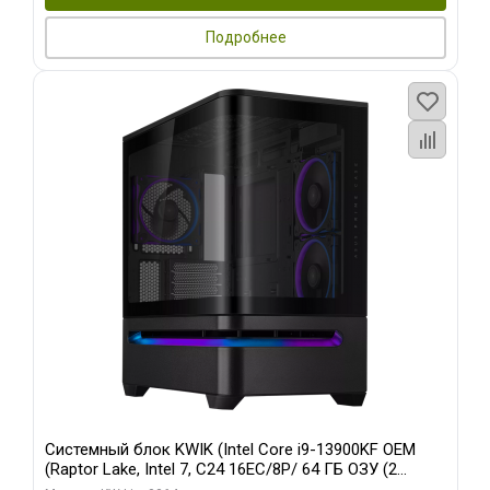
Подробнее
Системный блок KWIK (Intel Core i9-13900KF OEM
(Raptor Lake, Intel 7, C24 16EC/8P/ 64 ГБ ОЗУ (2
модуля)/ ASUS RTX5080 PROART OC 16GB GDDR7