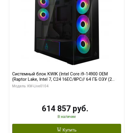
Системный блок KWIK (Intel Core i9-14900 OEM
(Raptor Lake, Intel 7, C24 16EC/8PC// 64 ГБ ОЗУ (2
модуля)/ Afox RTX4090 24GB GDDR6X 384-Bit 3xDP
Модель: KW-Live0104
HDMI ATX Turbo/ 1 ТБ SSD)
614 857 руб.
В наличии
Купить