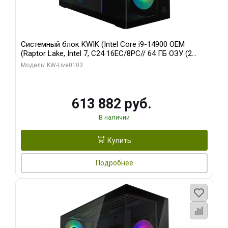
Системный блок KWIK (Intel Core i9-14900 OEM
(Raptor Lake, Intel 7, C24 16EC/8PC// 64 ГБ ОЗУ (2
модуля)/ Afox RTX4090 24GB GDDR6X 384-Bit 3xDP
Модель: KW-Live0103
HDMI ATX Turbo/ 960 ГБ SSD)
613 882 руб.
В наличии
Купить
Подробнее