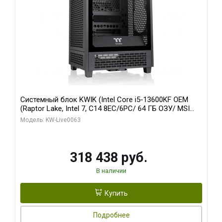
Системный блок KWIK (Intel Core i5-13600KF OEM
(Raptor Lake, Intel 7, C14 8EC/6PC/ 64 ГБ ОЗУ/ MSI
RTX5080 VENTUS 3X OC 16GB GDDR7 256bit 3xDP
Модель: KW-Live0063
HDMI/ 512 ГБ SSD)
318 438 руб.
В наличии
Купить
Подробнее