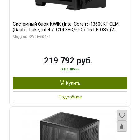
Системный блок KWIK (Intel Core i5-13600KF OEM
(Raptor Lake, Intel 7, C14 8EC/6PC/ 16 ГБ ОЗУ (2
модуля)/ Palit RTX5080 GAMINGPRO OC 16GB GDDR7
Модель: KW-Live0041
256bit 3xDP HD/ 512 ГБ SSD)
219 792 руб.
В наличии
Купить
Подробнее