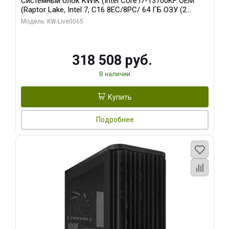
Системный блок KWIK (Intel Core i7-13700KF OEM
(Raptor Lake, Intel 7, C16 8EC/8PC/ 64 ГБ ОЗУ (2
модуля)/ ASUS RTX5080 PROART OC 16GB GDDR7
Модель: KW-Live0065
256bit Type-C DP 2/ 1 ТБ SSD)
318 508 руб.
В наличии
Купить
Подробнее