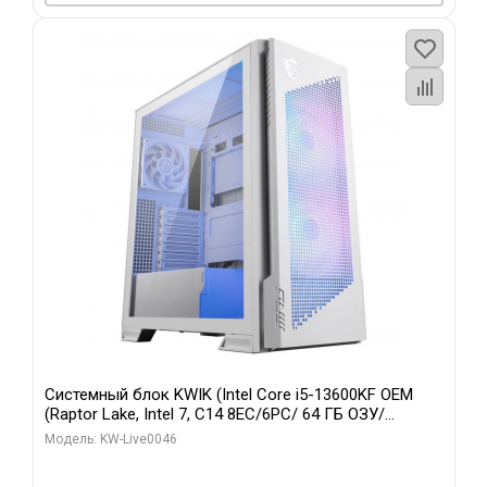
Системный блок KWIK (Intel Core i5-13600KF OEM
(Raptor Lake, Intel 7, C14 8EC/6PC/ 64 ГБ ОЗУ/
Gigabyte RTX5060Ti GAMING OC 8GB GDDR7 128bit
Модель: KW-Live0046
3xDP H/ 960 ГБ SSD)