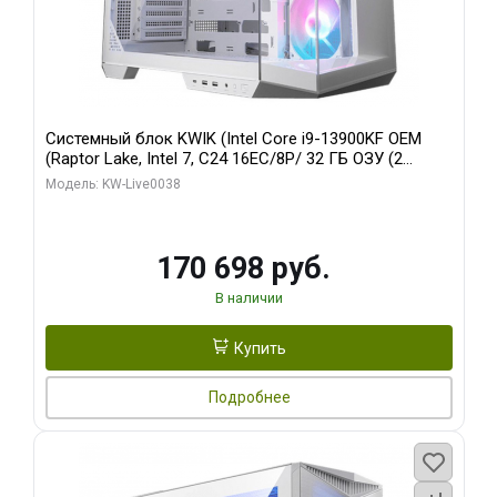
Системный блок KWIK (Intel Core i9-13900KF OEM
(Raptor Lake, Intel 7, C24 16EC/8P/ 32 ГБ ОЗУ (2
модуля)/ Gigabyte RX9070XT GAMING OC 16GB GDDR6
Модель: KW-Live0038
256bit 2xDP 2/ 960 ГБ SSD)
170 698 руб.
В наличии
Купить
Подробнее