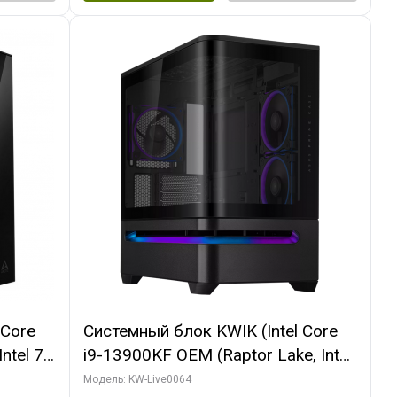
 Core
Системный блок KWIK (Intel Core
ntel 7,
i9-13900KF OEM (Raptor Lake, Intel
(2
7, C24 16EC/8P/ 64 ГБ ОЗУ (2
Модель: KW-Live0064