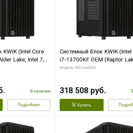
KWIK (Intel Core
Системный блок KWIK (Intel
der Lake, Intel 7,
i7-13700KF OEM (Raptor Lake
/ 64 ГБ ОЗУ (2
7, C16 8EC/8PC/ 64 ГБ ОЗУ 
Модель: KW-Live0065
RTX5080 SHADOW
модуля)/ ASUS RTX5080 P
DR7 256bit 3xDP
OC 16GB GDDR7 256bit Typ
б.
318 508 руб.
D)
2/ 1 ТБ SSD)
В наличии
Подробнее
Подро
Купить