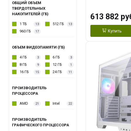
модуля)/ Afox
ОБЩИЙ ОБЪЕМ
ТВЕРДОТЕЛЬНЫХ
GDDR6X 384-Bi
НАКОПИТЕЛЕЙ (ГБ)
613 882 ру
Turbo/ 960 ГБ 
1 ТБ
512 ГБ
13
13
Купить
960 ГБ
17
ОБЪЕМ ВИДЕОПАМЯТИ (ГБ)
4 ГБ
6 ГБ
3
3
8 ГБ
12 ГБ
9
1
16 ГБ
24 ГБ
15
11
ПРОИЗВОДИТЕЛЬ
ПРОЦЕССОРА
AMD
Intel
21
22
ПРОИЗВОДИТЕЛЬ
ГРАФИЧЕСКОГО ПРОЦЕССОРА