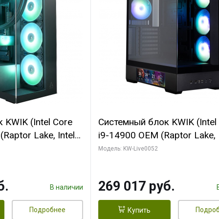
KWIK (Intel Core
Системный блок KWIK (Intel
Raptor Lake, Intel
i9-14900 OEM (Raptor Lake, I
C/ 64 ГБ ОЗУ (2
C24 16EC/8PC// 64 ГБ ОЗУ 
Модель: KW-Live0052
yte RTX5080
модуля)/ Palit RTX5080
FORCE 16GB
GAMINGPRO OC 16GB GDD
б.
269 017 руб.
1 ТБ SSD)
256bit 3xDP HD/ 512 ГБ SS
В наличии
Подробнее
Подро
Купить