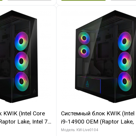
KWIK (Intel Core
Системный блок KWIK (Intel
ptor Lake, Intel 7,
i9-14900 OEM (Raptor Lake, I
 64 ГБ ОЗУ (2
C24 16EC/8PC// 64 ГБ ОЗУ 
Модель: KW-Live0104