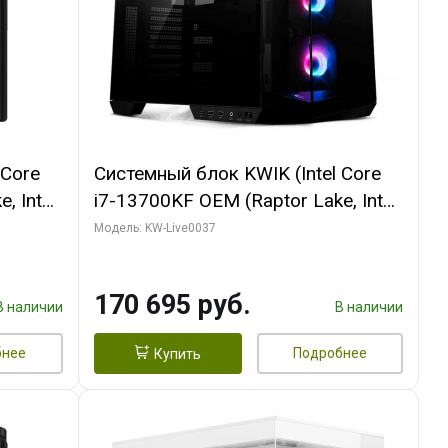
 Core
Системный блок KWIK (Intel Core
, Intel
i7-13700KF OEM (Raptor Lake, Intel
(2
7, C16 8EC/8PC/ 32 ГБ ОЗУ (2
Модель: KW-Live0037
ROART
модуля)/ Gigabyte RTX5070 AERO
e-C DP
OC 12GB GDDR7 192bit 3xDP
170 695 руб.
HDMI/ 1 ТБ SSD)
В наличии
В наличии
бнее
Подробнее
Купить