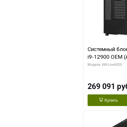
Системный блок 
i9-12900 OEM (Al
C16 8EC/8PC/T2
Модель: KW-Live0055
модуля)/ MSI 
3X OC 16GB GD
269 091 ру
HDMI/ 1 ТБ SS
Купить