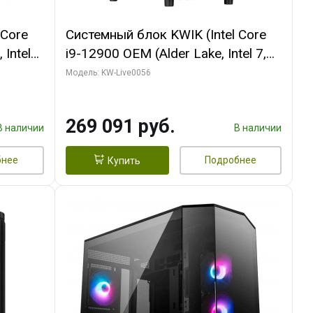
 Core
Системный блок KWIK (Intel Core
 Intel
i9-12900 OEM (Alder Lake, Intel 7,
C16 8EC/8PC/T2/ 64 ГБ ОЗУ (2
Модель: KW-Live0056
Ti
модуля)/ Palit RTX5080 INFINITY 3
t 3xDP
OC 16GB GDDR7 256bit 3xDP H/ 1
269 091 руб.
ТБ SSD)
В наличии
В наличии
бнее
Подробнее
Купить