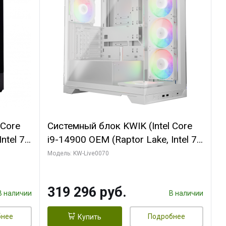
 Core
Системный блок KWIK (Intel Core
ntel 7,
i9-14900 OEM (Raptor Lake, Intel 7,
(2
C24 16EC/8PC// 64 ГБ ОЗУ (2
Модель: KW-Live0070
модуля)/ Gigabyte RTX5080
R7
XTREME WATERFORCE 16GB
319 296 руб.
D)
GDDR7 256bit/ 960 ГБ SSD)
В наличии
В наличии
бнее
Подробнее
Купить