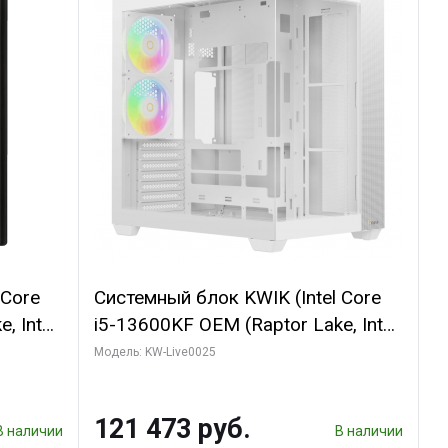
 Core
Системный блок KWIK (Intel Core
, Intel
i5-13600KF OEM (Raptor Lake, Intel
(2
7, C14 8EC/6PC/ 32 ГБ ОЗУ (2
Модель: KW-Live0025
GB
модуля)/ Gigabyte RTX5060
 ATX
WINDFORCE OC 8GB GDDR7 128bit
121 473 руб.
3xDP / 960 ГБ SSD)
В наличии
В наличии