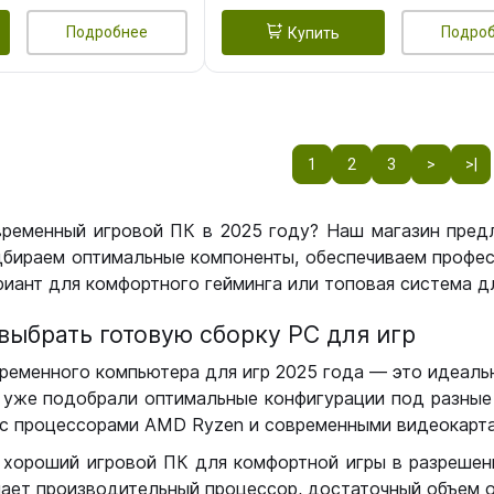
Подробнее
Подро
Купить
1
2
3
>
>|
временный игровой ПК в 2025 году? Наш магазин пред
бираем оптимальные компоненты, обеспечиваем профес
иант для комфортного гейминга или топовая система дл
выбрать готовую сборку РС для игр
ременного компьютера для игр 2025 года — это идеальн
уже подобрали оптимальные конфигурации под разные 
с процессорами AMD Ryzen и современными видеокарта
 хороший игровой ПК для комфортной игры в разрешении
чает производительный процессор, достаточный объем о