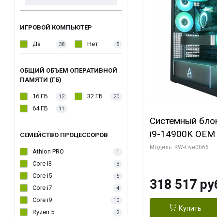
ИГРОВОЙ КОМПЬЮТЕР
Да
Нет
38
5
ОБЩИЙ ОБЪЕМ ОПЕРАТИВНОЙ
ПАМЯТИ (ГБ)
16 ГБ
32 ГБ
12
20
64 ГБ
11
Системный блок 
i9-14900K OEM (
СЕМЕЙСТВО ПРОЦЕССОРОВ
7, C24 16EC/8P
Модель: KW-Live0066
Athlon PRO
1
модуля)/ Gigab
Core i3
3
XTREME WATER
Core i5
5
318 517 ру
GDDR7 256bit/ 
Core i7
4
Core i9
10
Купить
Ryzen 5
2