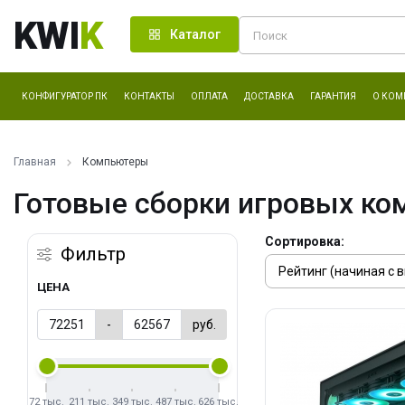
KWI
K
Каталог
КОНФИГУРАТОР ПК
КОНТАКТЫ
ОПЛАТА
ДОСТАВКА
ГАРАНТИЯ
О КОМ
Главная
Компьютеры
Готовые сборки игровых ко
Сортировка:
Фильтр
ЦЕНА
-
руб.
72 тыс.
211 тыс.
349 тыс.
487 тыс.
626 тыс.