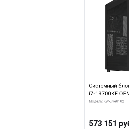
Системный блок 
i7-13700KF OEM 
7, C16 8EC/8PC
Модель: KW-Live0102
модуля)/ Afox
GDDR6X 384-Bi
573 151 ру
Turbo/ 960 ГБ 