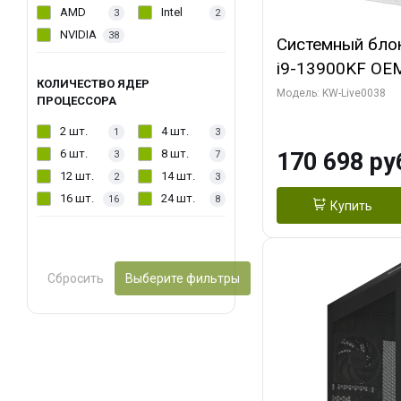
AMD
Intel
3
2
NVIDIA
38
Системный блок 
i9-13900KF OEM 
КОЛИЧЕСТВО ЯДЕР
7, C24 16EC/8P
Модель: KW-Live0038
ПРОЦЕССОРА
модуля)/ Gigab
2 шт.
4 шт.
1
3
GAMING OC 16G
6 шт.
8 шт.
170 698 ру
3
7
2xDP 2/ 960 ГБ
12 шт.
14 шт.
2
3
16 шт.
24 шт.
16
8
Купить
Сбросить
Выберите фильтры