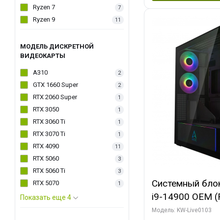
Ryzen 7
7
Ryzen 9
11
МОДЕЛЬ ДИСКРЕТНОЙ
ВИДЕОКАРТЫ
A310
2
GTX 1660 Super
2
RTX 2060 Super
1
RTX 3050
1
RTX 3060 Ti
1
RTX 3070 Ti
1
RTX 4090
11
RTX 5060
3
RTX 5060 Ti
3
Системный блок 
RTX 5070
1
i9-14900 OEM (Ra
Показать еще 4
C24 16EC/8PC//
Модель: KW-Live0103