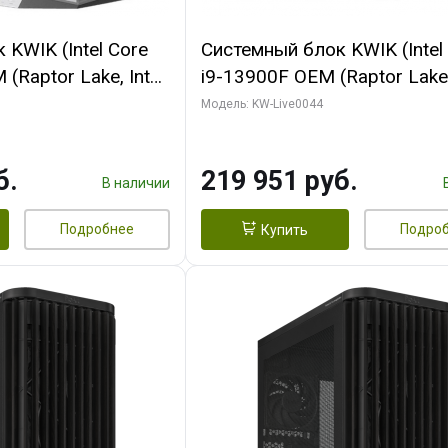
KWIK (Intel Core
Системный блок KWIK (Intel
(Raptor Lake, Intel
i9-13900F OEM (Raptor Lake,
/ 32 ГБ ОЗУ (2
7, Efficient-co/ 32 ГБ ОЗУ (2
Модель: KW-Live0044
yte RX9070XT
модуля)/ Gigabyte RTX5070
B GDDR6 256bit
AERO OC 16GB GDDR7 256bi
б.
219 951 руб.
 SSD)
HD/ 512 ГБ SSD)
В наличии
Подробнее
Подро
Купить