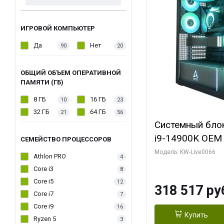
ИГРОВОЙ КОМПЬЮТЕР
Да
Нет
90
20
ОБЩИЙ ОБЪЕМ ОПЕРАТИВНОЙ
ПАМЯТИ (ГБ)
8 ГБ
16 ГБ
10
23
32 ГБ
64 ГБ
21
56
Системный блок 
i9-14900K OEM (
СЕМЕЙСТВО ПРОЦЕССОРОВ
7, C24 16EC/8P
Модель: KW-Live0066
Athlon PRO
4
модуля)/ Gigab
Core i3
8
XTREME WATER
Core i5
12
318 517 ру
GDDR7 256bit/ 
Core i7
7
Core i9
16
Купить
Ryzen 5
3