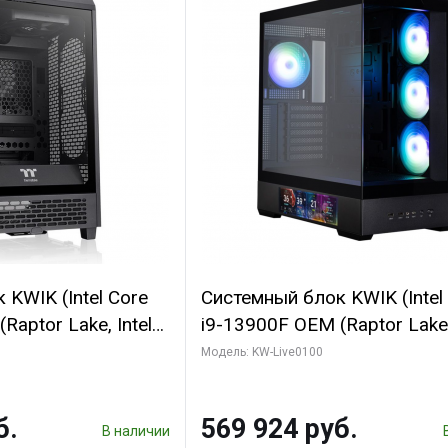
KWIK (Intel Core
Системный блок KWIK (Intel
Raptor Lake, Intel
i9-13900F OEM (Raptor Lake,
 16 ГБ ОЗУ (2
7, Efficient-co/ 16 ГБ ОЗУ (2
Модель: KW-Live0100
yte RTX5070
модуля)/ Afox RTX4090 24
B GDDR7 192bit
GDDR6X 384-Bit 3xDP HDMI
б.
569 924 руб.
ГБ SSD)
Turbo/ 512 ГБ SSD)
В наличии