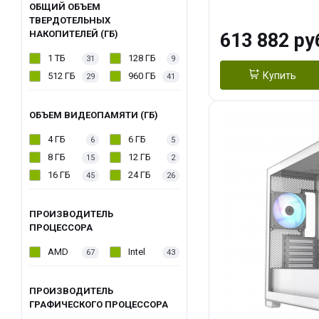
модуля)/ Afox
ОБЩИЙ ОБЪЕМ
ТВЕРДОТЕЛЬНЫХ
GDDR6X 384-Bi
НАКОПИТЕЛЕЙ (ГБ)
613 882 ру
Turbo/ 960 ГБ 
1 ТБ
128 ГБ
31
9
Купить
512 ГБ
960 ГБ
29
41
ОБЪЕМ ВИДЕОПАМЯТИ (ГБ)
4 ГБ
6 ГБ
6
5
8 ГБ
12 ГБ
15
2
16 ГБ
24 ГБ
45
26
ПРОИЗВОДИТЕЛЬ
ПРОЦЕССОРА
AMD
Intel
67
43
ПРОИЗВОДИТЕЛЬ
ГРАФИЧЕСКОГО ПРОЦЕССОРА