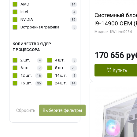
AMD
14
Intel
4
Системный блок 
NVIDIA
89
i9-14900 OEM (Ra
Встроенная графика
3
C24 16EC/8PC//
Модель: KW-Live0034
модуля)/ MSI 
КОЛИЧЕСТВО ЯДЕР
2X PLUS 16GB 
ПРОЦЕССОРА
170 656 ру
/ 1 ТБ SSD)
2 шт.
4 шт.
4
8
6 шт.
8 шт.
7
20
Купить
12 шт.
14 шт.
16
6
16 шт.
24 шт.
35
14
Сбросить
Выберите фильтры