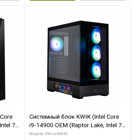
 Core
Системный блок KWIK (Intel Core
ntel 7,
i9-14900 OEM (Raptor Lake, Intel 7,
(2
C24 16EC/8PC// 16 ГБ ОЗУ (2
Модель: KW-Live0043