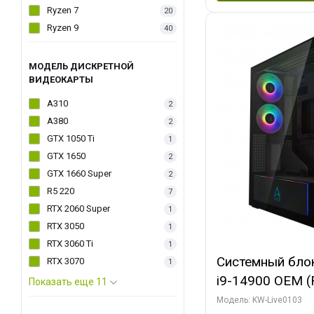
Ryzen 7
20
Ryzen 9
40
МОДЕЛЬ ДИСКРЕТНОЙ
ВИДЕОКАРТЫ
A310
2
A380
2
GTX 1050 Ti
1
GTX 1650
2
GTX 1660 Super
2
R5 220
7
RTX 2060 Super
1
RTX 3050
1
RTX 3060 Ti
1
Системный блок 
RTX 3070
1
i9-14900 OEM (Ra
Показать еще 11
C24 16EC/8PC//
Модель: KW-Live0103