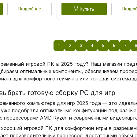
Подробнее
Подро
Купить
1
2
3
4
5
6
7
временный игровой ПК в 2025 году? Наш магазин пред
бираем оптимальные компоненты, обеспечиваем профес
иант для комфортного гейминга или топовая система дл
выбрать готовую сборку РС для игр
ременного компьютера для игр 2025 года — это идеальн
уже подобрали оптимальные конфигурации под разные 
с процессорами AMD Ryzen и современными видеокарта
 хороший игровой ПК для комфортной игры в разрешении
чает производительный процессор, достаточный объем о