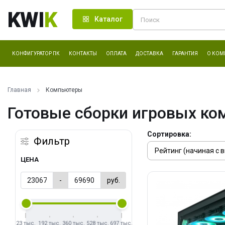
KWI
K
Каталог
КОНФИГУРАТОР ПК
КОНТАКТЫ
ОПЛАТА
ДОСТАВКА
ГАРАНТИЯ
О КОМ
Главная
Компьютеры
Готовые сборки игровых ко
Сортировка:
Фильтр
ЦЕНА
-
руб.
23 тыс.
192 тыс.
360 тыс.
528 тыс.
697 тыс.