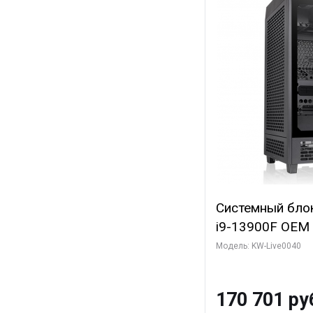
Системный блок 
i9-13900F OEM (
7, Efficient-co/
Модель: KW-Live0040
модуля)/ Gigab
GAMING OC 12G
170 701 ру
3xDP HD/ 960 