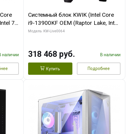
 Core
Системный блок KWIK (Intel Core
ntel 7,
i9-13900KF OEM (Raptor Lake, Intel
(2
7, C24 16EC/8P/ 64 ГБ ОЗУ (2
Модель: KW-Live0064
Ti
модуля)/ ASUS RTX5080 PROART
DDR7
OC 16GB GDDR7 256bit Type-C DP
318 468 руб.
2/ 512 ГБ SSD)
В наличии
В наличии
бнее
Подробнее
Купить