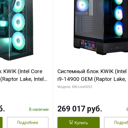
KWIK (Intel Core
Системный блок KWIK (Intel
Raptor Lake, Intel
i9-14900 OEM (Raptor Lake, I
C/ 64 ГБ ОЗУ (2
C24 16EC/8PC// 64 ГБ ОЗУ 
Модель: KW-Live0052
yte RTX5080
модуля)/ Palit RTX5080
FORCE 16GB
GAMINGPRO OC 16GB GDD
б.
269 017 руб.
1 ТБ SSD)
256bit 3xDP HD/ 512 ГБ SS
В наличии
Подробнее
Подро
Купить