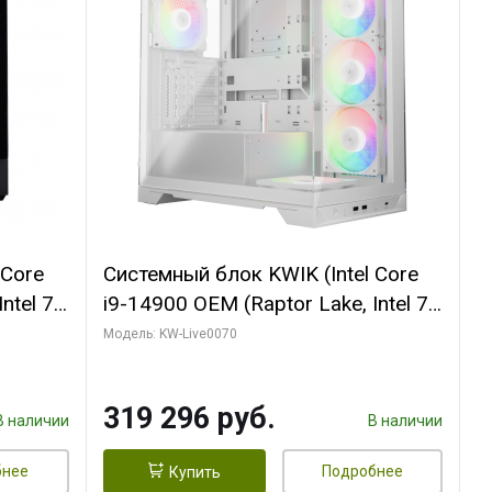
 Core
Системный блок KWIK (Intel Core
ntel 7,
i9-14900 OEM (Raptor Lake, Intel 7,
(2
C24 16EC/8PC// 64 ГБ ОЗУ (2
Модель: KW-Live0070
модуля)/ Gigabyte RTX5080
R7
XTREME WATERFORCE 16GB
319 296 руб.
D)
GDDR7 256bit/ 960 ГБ SSD)
В наличии
В наличии
бнее
Подробнее
Купить