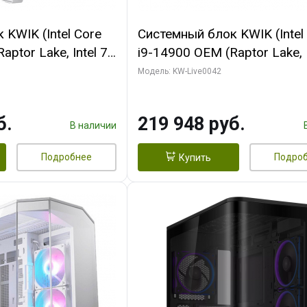
KWIK (Intel Core
Системный блок KWIK (Intel
ptor Lake, Intel 7,
i9-14900 OEM (Raptor Lake, I
 16 ГБ ОЗУ (2
C24 16EC/8PC// 16 ГБ ОЗУ 
Модель: KW-Live0042
RTX5060Ti VENTUS
модуля)/ Gigabyte RTX5070
GDDR7 128bit 3xDP
EAGLE OC ICE SFF 16GB G
б.
219 948 руб.
256bi/ 512 ГБ SSD)
В наличии
Подробнее
Подро
Купить