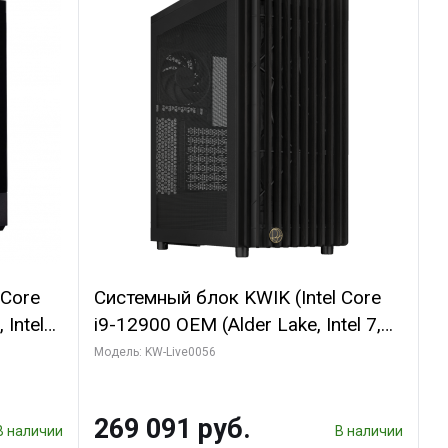
 Core
Системный блок KWIK (Intel Core
 Intel
i9-12900 OEM (Alder Lake, Intel 7,
C16 8EC/8PC/T2/ 64 ГБ ОЗУ (2
Модель: KW-Live0056
GB
модуля)/ Palit RTX5080 INFINITY 3
 ATX
OC 16GB GDDR7 256bit 3xDP H/ 1
269 091 руб.
ТБ SSD)
В наличии
В наличии