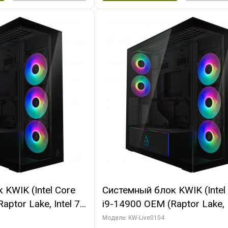
KWIK (Intel Core
Системный блок KWIK (Intel
ptor Lake, Intel 7,
i9-14900 OEM (Raptor Lake, I
 64 ГБ ОЗУ (2
C24 16EC/8PC// 64 ГБ ОЗУ 
Модель: KW-Live0104