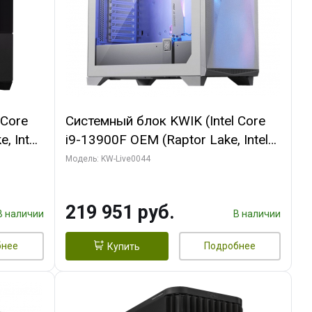
 Core
Системный блок KWIK (Intel Core
, Intel
i9-13900F OEM (Raptor Lake, Intel
(2
7, Efficient-co/ 32 ГБ ОЗУ (2
Модель: KW-Live0044
GB
модуля)/ Gigabyte RTX5070Ti
 ATX
AERO OC 16GB GDDR7 256bit 3xDP
219 951 руб.
HD/ 512 ГБ SSD)
В наличии
В наличии
бнее
Подробнее
Купить