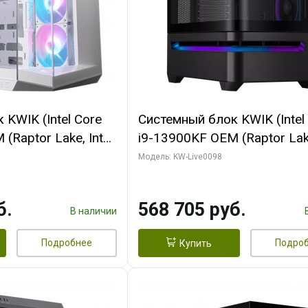
KWIK (Intel Core
Системный блок KWIK (Intel
(Raptor Lake, Intel
i9-13900KF OEM (Raptor Lake
/ 32 ГБ ОЗУ (2
7, C24 16EC/8P/ 16 ГБ ОЗУ 
Модель: KW-Live0098
yte RX9070XT
модуля)/ Afox RTX4090 24
B GDDR6 256bit
GDDR6X 384-Bit 3xDP HDMI
б.
568 705 руб.
 SSD)
Turbo/ 512 ГБ SSD)
В наличии
Подробнее
Подро
Купить