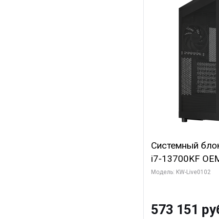
Системный блок 
i7-13700KF OEM 
7, C16 8EC/8PC
Модель: KW-Live0102
модуля)/ Afox
GDDR6X 384-Bi
573 151 ру
Turbo/ 960 ГБ 