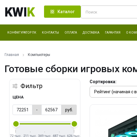
KWI
K
Каталог
КОНФИГУРАТОР ПК
КОНТАКТЫ
ОПЛАТА
ДОСТАВКА
ГАРАНТИЯ
О КОМ
Главная
Компьютеры
Готовые сборки игровых ко
Сортировка:
Фильтр
ЦЕНА
-
руб.
72 тыс.
211 тыс.
349 тыс.
487 тыс.
626 тыс.