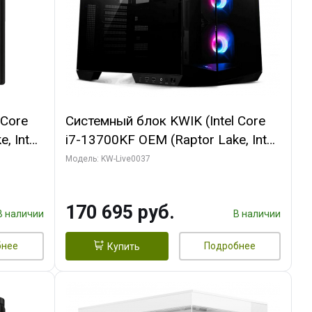
 Core
Системный блок KWIK (Intel Core
, Intel
i7-13700KF OEM (Raptor Lake, Intel
(2
7, C16 8EC/8PC/ 32 ГБ ОЗУ (2
Модель: KW-Live0037
ROART
модуля)/ Gigabyte RTX5070 AERO
e-C DP
OC 12GB GDDR7 192bit 3xDP
170 695 руб.
HDMI/ 1 ТБ SSD)
В наличии
В наличии
бнее
Подробнее
Купить