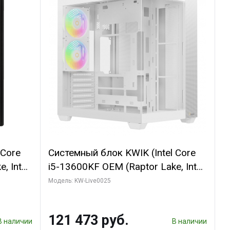
 Core
Системный блок KWIK (Intel Core
, Intel
i5-13600KF OEM (Raptor Lake, Intel
(2
7, C14 8EC/6PC/ 32 ГБ ОЗУ (2
Модель: KW-Live0025
GB
модуля)/ Gigabyte RTX5060
 ATX
WINDFORCE OC 8GB GDDR7 128bit
121 473 руб.
3xDP / 960 ГБ SSD)
В наличии
В наличии