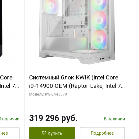
 Core
Системный блок KWIK (Intel Core
ntel 7,
i9-14900 OEM (Raptor Lake, Intel 7,
(2
C24 16EC/8PC// 64 ГБ ОЗУ (2
Модель: KW-Live0070
модуля)/ Gigabyte RTX5080
R7
XTREME WATERFORCE 16GB
319 296 руб.
D)
GDDR7 256bit/ 960 ГБ SSD)
В наличии
В наличии
бнее
Подробнее
Купить