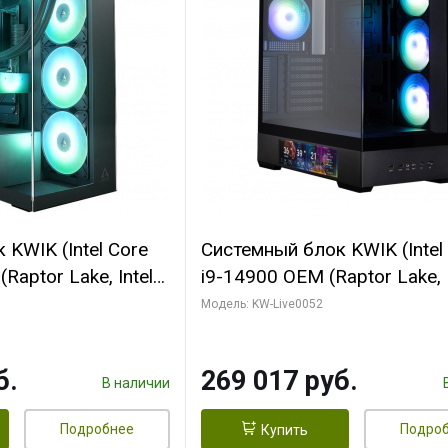
KWIK (Intel Core
Системный блок KWIK (Intel
Raptor Lake, Intel
i9-14900 OEM (Raptor Lake, I
C/ 64 ГБ ОЗУ (2
C24 16EC/8PC// 64 ГБ ОЗУ 
Модель: KW-Live0052
yte RTX5080
модуля)/ Palit RTX5080
FORCE 16GB
GAMINGPRO OC 16GB GDD
б.
269 017 руб.
1 ТБ SSD)
256bit 3xDP HD/ 512 ГБ SS
В наличии
Подробнее
Подро
Купить