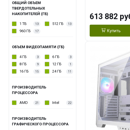
модуля)/ Afox
ОБЩИЙ ОБЪЕМ
ТВЕРДОТЕЛЬНЫХ
GDDR6X 384-Bi
НАКОПИТЕЛЕЙ (ГБ)
613 882 ру
Turbo/ 960 ГБ 
1 ТБ
512 ГБ
13
13
Купить
960 ГБ
17
ОБЪЕМ ВИДЕОПАМЯТИ (ГБ)
4 ГБ
6 ГБ
3
3
8 ГБ
12 ГБ
9
1
16 ГБ
24 ГБ
15
11
ПРОИЗВОДИТЕЛЬ
ПРОЦЕССОРА
AMD
Intel
21
22
ПРОИЗВОДИТЕЛЬ
ГРАФИЧЕСКОГО ПРОЦЕССОРА