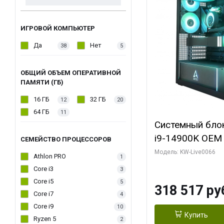
ИГРОВОЙ КОМПЬЮТЕР
Да
Нет
38
5
ОБЩИЙ ОБЪЕМ ОПЕРАТИВНОЙ
ПАМЯТИ (ГБ)
16 ГБ
32 ГБ
12
20
64 ГБ
11
Системный блок 
i9-14900K OEM (
СЕМЕЙСТВО ПРОЦЕССОРОВ
7, C24 16EC/8P
Модель: KW-Live0066
Athlon PRO
1
модуля)/ Gigab
Core i3
3
XTREME WATER
Core i5
5
318 517 ру
GDDR7 256bit/ 
Core i7
4
Core i9
10
Купить
Ryzen 5
2