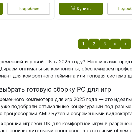
Подробнее
Подро
Купить
1
2
3
>
>|
временный игровой ПК в 2025 году? Наш магазин пред
бираем оптимальные компоненты, обеспечиваем профес
иант для комфортного гейминга или топовая система дл
выбрать готовую сборку РС для игр
ременного компьютера для игр 2025 года — это идеальн
уже подобрали оптимальные конфигурации под разные 
с процессорами AMD Ryzen и современными видеокарта
 хороший игровой ПК для комфортной игры в разрешении
чает производительный процессор, достаточный объем о