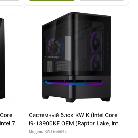
 Core
Системный блок KWIK (Intel Core
ntel 7,
i9-13900KF OEM (Raptor Lake, Intel
(2
7, C24 16EC/8P/ 64 ГБ ОЗУ (2
Модель: KW-Live0064