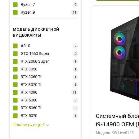
Ryzen 7
7
Ryzen 9
11
МОДЕЛЬ ДИСКРЕТНОЙ
ВИДЕОКАРТЫ
A310
2
GTX 1660 Super
2
RTX 2060 Super
1
RTX 3050
1
RTX 3060 Ti
1
RTX 3070 Ti
1
RTX 4090
11
RTX 5060
3
RTX 5060 Ti
3
Системный блок 
RTX 5070
1
i9-14900 OEM (Ra
Показать еще 4
C24 16EC/8PC//
Модель: KW-Live0103