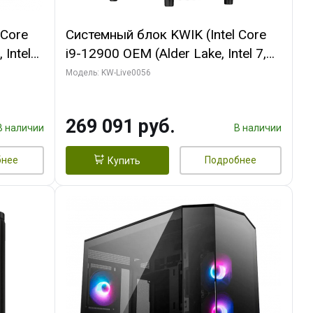
 Core
Системный блок KWIK (Intel Core
 Intel
i9-12900 OEM (Alder Lake, Intel 7,
C16 8EC/8PC/T2/ 64 ГБ ОЗУ (2
Модель: KW-Live0056
Ti
модуля)/ Palit RTX5080 INFINITY 3
t 3xDP
OC 16GB GDDR7 256bit 3xDP H/ 1
269 091 руб.
ТБ SSD)
В наличии
В наличии
бнее
Подробнее
Купить