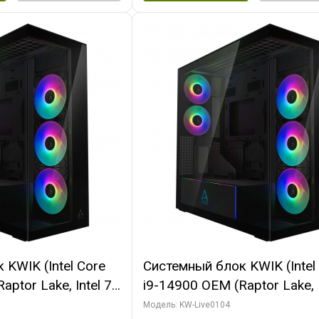
KWIK (Intel Core
Системный блок KWIK (Intel
ptor Lake, Intel 7,
i9-14900 OEM (Raptor Lake, I
 64 ГБ ОЗУ (2
C24 16EC/8PC// 64 ГБ ОЗУ 
Модель: KW-Live0104