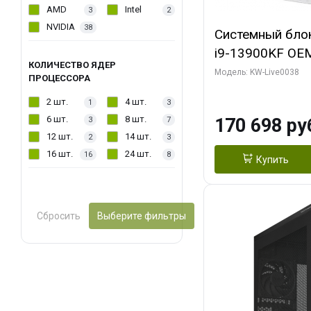
AMD
Intel
3
2
NVIDIA
38
Системный блок 
i9-13900KF OEM 
КОЛИЧЕСТВО ЯДЕР
7, C24 16EC/8P
Модель: KW-Live0038
ПРОЦЕССОРА
модуля)/ Gigab
2 шт.
4 шт.
1
3
GAMING OC 16G
6 шт.
8 шт.
170 698 ру
3
7
2xDP 2/ 960 ГБ
12 шт.
14 шт.
2
3
16 шт.
24 шт.
16
8
Купить
Сбросить
Выберите фильтры