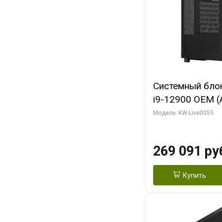
Системный блок 
i9-12900 OEM (Al
C16 8EC/8PC/T2
Модель: KW-Live0055
модуля)/ MSI 
3X OC 16GB GD
269 091 ру
HDMI/ 1 ТБ SS
Купить