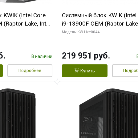
KWIK (Intel Core
Системный блок KWIK (Intel
(Raptor Lake, Intel
i9-13900F OEM (Raptor Lake,
/ 32 ГБ ОЗУ (2
7, Efficient-co/ 32 ГБ ОЗУ (2
Модель: KW-Live0044
yte RX9070XT
модуля)/ Gigabyte RTX5070
B GDDR6 256bit
AERO OC 16GB GDDR7 256bi
б.
219 951 руб.
 SSD)
HD/ 512 ГБ SSD)
В наличии
Подробнее
Подро
Купить