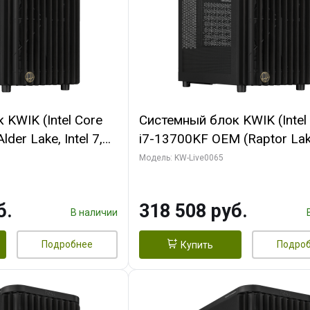
KWIK (Intel Core
Системный блок KWIK (Intel
der Lake, Intel 7,
i7-13700KF OEM (Raptor Lake
/ 64 ГБ ОЗУ (2
7, C16 8EC/8PC/ 64 ГБ ОЗУ 
Модель: KW-Live0065
RTX5080 SHADOW
модуля)/ ASUS RTX5080 P
DR7 256bit 3xDP
OC 16GB GDDR7 256bit Typ
б.
318 508 руб.
D)
2/ 1 ТБ SSD)
В наличии
Подробнее
Подро
Купить