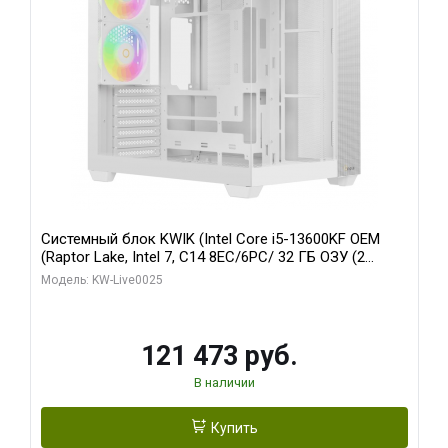
Системный блок KWIK (Intel Core i5-13600KF OEM
(Raptor Lake, Intel 7, C14 8EC/6PC/ 32 ГБ ОЗУ (2
модуля)/ Gigabyte RTX5060 WINDFORCE OC 8GB
Модель: KW-Live0025
GDDR7 128bit 3xDP / 960 ГБ SSD)
121 473 руб.
В наличии
Купить