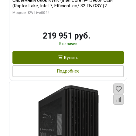
Системный блок KWIK (Intel Core i9-13900F OEM
(Raptor Lake, Intel 7, Efficient-co/ 32 ГБ ОЗУ (2
модуля)/ Gigabyte RTX5070Ti AERO OC 16GB GDDR7
Модель: KW-Live0044
256bit 3xDP HD/ 512 ГБ SSD)
219 951 руб.
В наличии
Купить
Подробнее