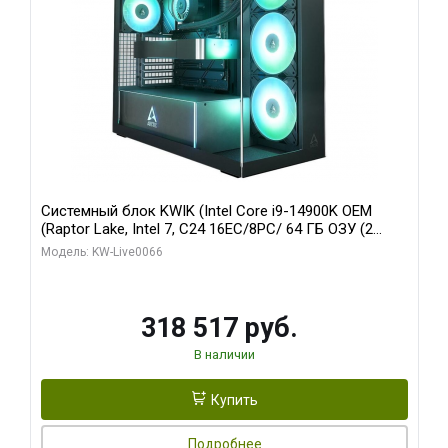
Системный блок KWIK (Intel Core i9-14900K OEM
(Raptor Lake, Intel 7, C24 16EC/8PC/ 64 ГБ ОЗУ (2
модуля)/ Gigabyte RTX5080 XTREME WATERFORCE
Модель: KW-Live0066
16GB GDDR7 256bit/ 1 ТБ SSD)
318 517 руб.
В наличии
Купить
Подробнее