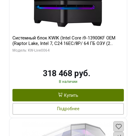
Системный блок KWIK (Intel Core i9-13900KF OEM
(Raptor Lake, Intel 7, C24 16EC/8P/ 64 ГБ ОЗУ (2
модуля)/ ASUS RTX5080 PROART OC 16GB GDDR7
Модель: KW-Live0064
256bit Type-C DP 2/ 512 ГБ SSD)
318 468 руб.
В наличии
Купить
Подробнее