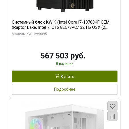
Системный блок KWIK (Intel Core i7-13700KF OEM
(Raptor Lake, Intel 7, C16 8EC/8PC/ 32 ГБ ОЗУ (2
модуля)/ Afox RTX4090 24GB GDDR6X 384-Bit 3xDP
Модель: KW-Live0095
HDMI ATX Turbo/ 512 ГБ SSD)
567 503 руб.
В наличии
Купить
Подробнее