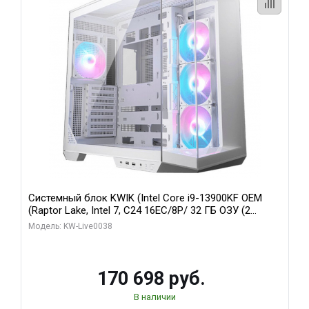
Системный блок KWIK (Intel Core i9-13900KF OEM
(Raptor Lake, Intel 7, C24 16EC/8P/ 32 ГБ ОЗУ (2
модуля)/ Gigabyte RX9070XT GAMING OC 16GB GDDR6
Модель: KW-Live0038
256bit 2xDP 2/ 960 ГБ SSD)
170 698 руб.
В наличии