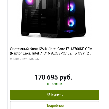
Системный блок KWIK (Intel Core i7-13700KF OEM
(Raptor Lake, Intel 7, C16 8EC/8PC/ 32 ГБ ОЗУ (2
модуля)/ Gigabyte RTX5070 AERO OC 12GB GDDR7
Модель: KW-Live0037
192bit 3xDP HDMI/ 1 ТБ SSD)
170 695 руб.
В наличии
Купить
Подробнее