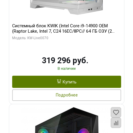
Системный блок KWIK (Intel Core i9-14900 OEM
(Raptor Lake, Intel 7, C24 16EC/8PC// 64 ГБ ОЗУ (2
модуля)/ Gigabyte RTX5080 XTREME WATERFORCE
Модель: KW-Live0070
16GB GDDR7 256bit/ 960 ГБ SSD)
319 296 руб.
В наличии
Купить
Подробнее