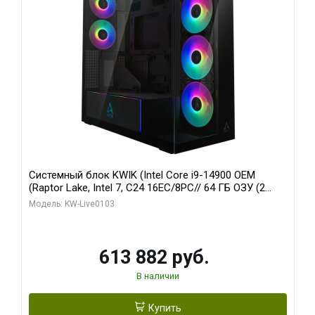
Системный блок KWIK (Intel Core i9-14900 OEM
(Raptor Lake, Intel 7, C24 16EC/8PC// 64 ГБ ОЗУ (2
модуля)/ Afox RTX4090 24GB GDDR6X 384-Bit 3xDP
Модель: KW-Live0103
HDMI ATX Turbo/ 960 ГБ SSD)
613 882 руб.
В наличии
Купить