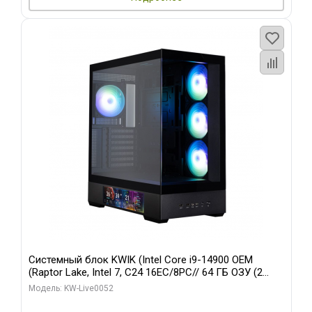
Системный блок KWIK (Intel Core i9-14900 OEM
(Raptor Lake, Intel 7, C24 16EC/8PC// 64 ГБ ОЗУ (2
модуля)/ Palit RTX5080 GAMINGPRO OC 16GB GDDR7
Модель: KW-Live0052
256bit 3xDP HD/ 512 ГБ SSD)