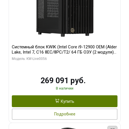
Системный блок KWIK (Intel Core i9-12900 OEM (Alder
Lake, Intel 7, C16 8EC/8PC/T2/ 64 ГБ ОЗУ (2 модуля)/
Palit RTX5080 INFINITY 3 OC 16GB GDDR7 256bit 3xDP
Модель: KW-Live0056
H/ 1 ТБ SSD)
269 091 руб.
В наличии
Купить
Подробнее