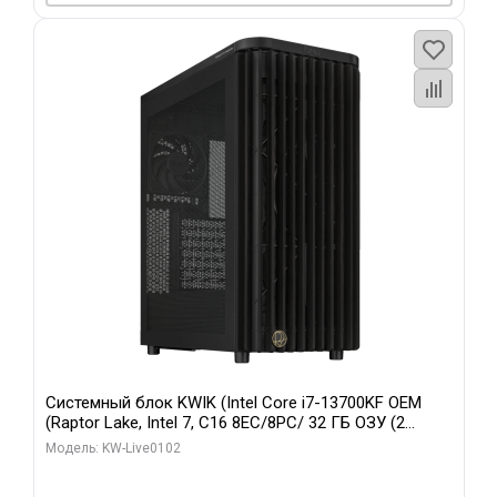
Системный блок KWIK (Intel Core i7-13700KF OEM
(Raptor Lake, Intel 7, C16 8EC/8PC/ 32 ГБ ОЗУ (2
модуля)/ Afox RTX4090 24GB GDDR6X 384-Bit 3xDP
Модель: KW-Live0102
HDMI ATX Turbo/ 960 ГБ SSD)