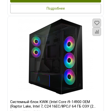
Подробнее
Системный блок KWIK (Intel Core i9-14900 OEM
(Raptor Lake, Intel 7, C24 16EC/8PC// 64 ГБ ОЗУ (2
модуля)/ Afox RTX4090 24GB GDDR6X 384-Bit 3xDP