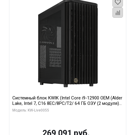
Системный блок KWIK (Intel Core i9-12900 OEM (Alder
Lake, Intel 7, C16 8EC/8PC/T2/ 64 ГБ ОЗУ (2 модуля)/
MSI RTX5080 SHADOW 3X OC 16GB GDDR7 256bit 3xDP
Модель: KW-Live0055
HDMI/ 1 ТБ SSD)
269 091 руб.