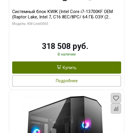
Системный блок KWIK (Intel Core i7-13700KF OEM
(Raptor Lake, Intel 7, C16 8EC/8PC/ 64 ГБ ОЗУ (2
модуля)/ ASUS RTX5080 PROART OC 16GB GDDR7
Модель: KW-Live0065
256bit Type-C DP 2/ 1 ТБ SSD)
318 508 руб.
В наличии
Купить
Подробнее