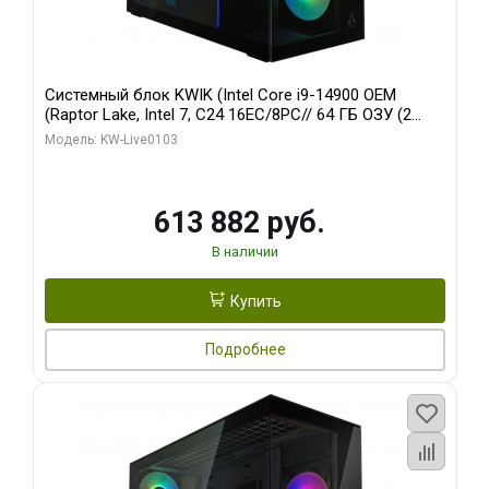
Системный блок KWIK (Intel Core i9-14900 OEM
(Raptor Lake, Intel 7, C24 16EC/8PC// 64 ГБ ОЗУ (2
модуля)/ Afox RTX4090 24GB GDDR6X 384-Bit 3xDP
Модель: KW-Live0103
HDMI ATX Turbo/ 960 ГБ SSD)
613 882 руб.
В наличии
Купить
Подробнее