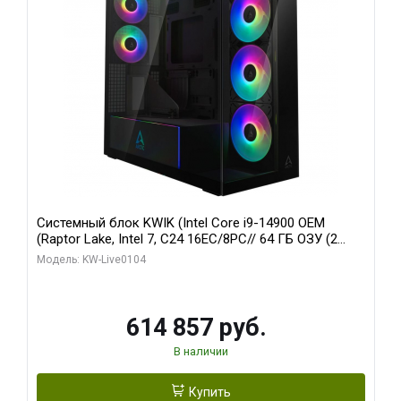
Системный блок KWIK (Intel Core i9-14900 OEM
(Raptor Lake, Intel 7, C24 16EC/8PC// 64 ГБ ОЗУ (2
модуля)/ Afox RTX4090 24GB GDDR6X 384-Bit 3xDP
Модель: KW-Live0104
HDMI ATX Turbo/ 1 ТБ SSD)
614 857 руб.
В наличии
Купить