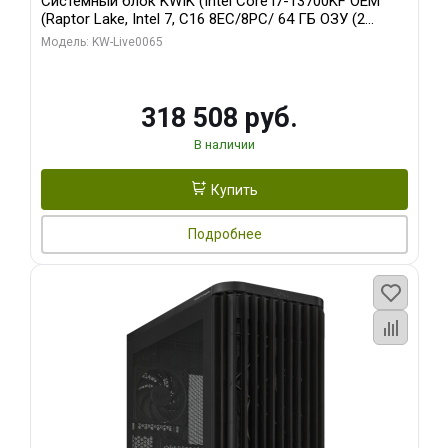
Системный блок KWIK (Intel Core i7-13700KF OEM
(Raptor Lake, Intel 7, C16 8EC/8PC/ 64 ГБ ОЗУ (2
модуля)/ ASUS RTX5080 PROART OC 16GB GDDR7
Модель: KW-Live0065
256bit Type-C DP 2/ 1 ТБ SSD)
318 508 руб.
В наличии
Купить
Подробнее