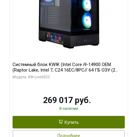
Системный блок KWIK (Intel Core i9-14900 OEM
(Raptor Lake, Intel 7, C24 16EC/8PC// 64 ГБ ОЗУ (2
модуля)/ Palit RTX5080 GAMINGPRO OC 16GB GDDR7
Модель: KW-Live0052
256bit 3xDP HD/ 512 ГБ SSD)
269 017 руб.
В наличии
Купить
Подробнее