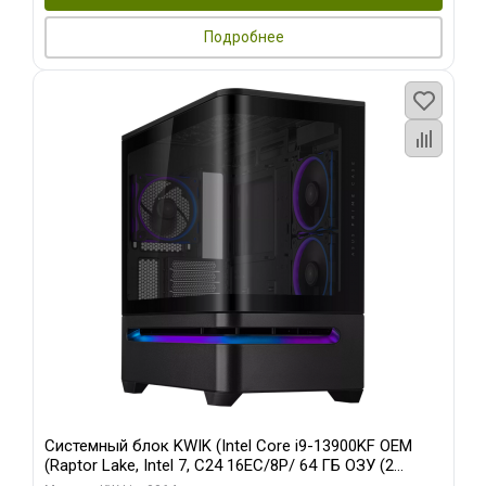
Подробнее
Системный блок KWIK (Intel Core i9-13900KF OEM
(Raptor Lake, Intel 7, C24 16EC/8P/ 64 ГБ ОЗУ (2
модуля)/ ASUS RTX5080 PROART OC 16GB GDDR7