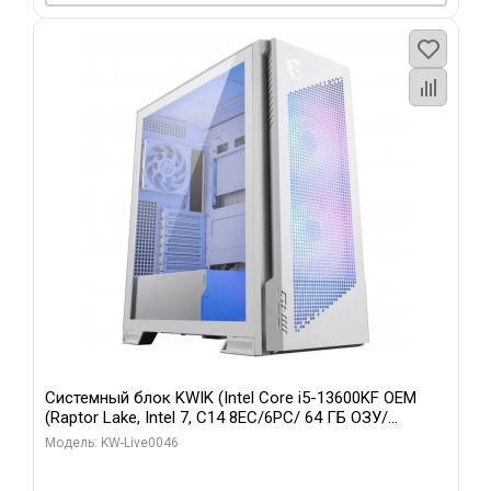
Системный блок KWIK (Intel Core i5-13600KF OEM
(Raptor Lake, Intel 7, C14 8EC/6PC/ 64 ГБ ОЗУ/
Gigabyte RTX5060Ti GAMING OC 8GB GDDR7 128bit
Модель: KW-Live0046
3xDP H/ 960 ГБ SSD)