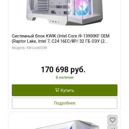
Системный блок KWIK (Intel Core i9-13900KF OEM
(Raptor Lake, Intel 7, C24 16EC/8P/ 32 ГБ ОЗУ (2
модуля)/ Gigabyte RX9070XT GAMING OC 16GB GDDR6
Модель: KW-Live0038
256bit 2xDP 2/ 960 ГБ SSD)
170 698 руб.
В наличии
Купить
Подробнее