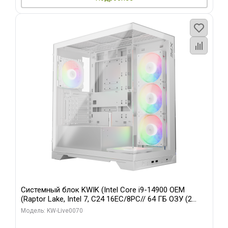
Системный блок KWIK (Intel Core i9-14900 OEM
(Raptor Lake, Intel 7, C24 16EC/8PC// 64 ГБ ОЗУ (2
модуля)/ Gigabyte RTX5080 XTREME WATERFORCE
Модель: KW-Live0070
16GB GDDR7 256bit/ 960 ГБ SSD)