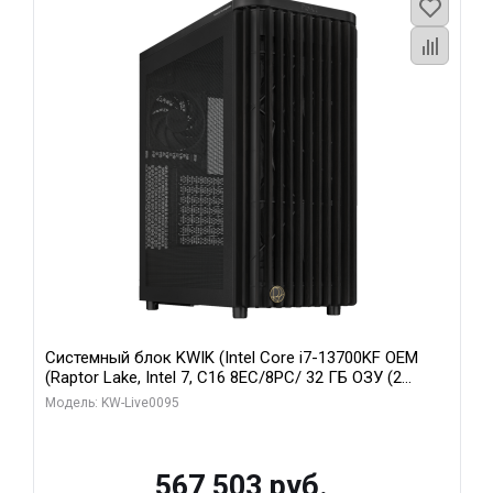
Системный блок KWIK (Intel Core i7-13700KF OEM
(Raptor Lake, Intel 7, C16 8EC/8PC/ 32 ГБ ОЗУ (2
модуля)/ Afox RTX4090 24GB GDDR6X 384-Bit 3xDP
Модель: KW-Live0095
HDMI ATX Turbo/ 512 ГБ SSD)
567 503 руб.