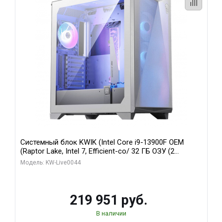
Системный блок KWIK (Intel Core i9-13900F OEM
(Raptor Lake, Intel 7, Efficient-co/ 32 ГБ ОЗУ (2
модуля)/ Gigabyte RTX5070Ti AERO OC 16GB GDDR7
Модель: KW-Live0044
256bit 3xDP HD/ 512 ГБ SSD)
219 951 руб.
В наличии