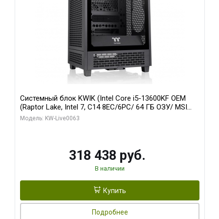
Системный блок KWIK (Intel Core i5-13600KF OEM
(Raptor Lake, Intel 7, C14 8EC/6PC/ 64 ГБ ОЗУ/ MSI
RTX5080 VENTUS 3X OC 16GB GDDR7 256bit 3xDP
Модель: KW-Live0063
HDMI/ 512 ГБ SSD)
318 438 руб.
В наличии
Купить
Подробнее