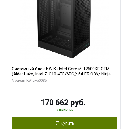
Системный блок KWIK (Intel Core i5-12600KF OEM
(Alder Lake, Intel 7, C10 4EC/6PC// 64 ГБ ОЗУ/ Ninja
Sinotex GTX1650 4GB 128bit GDDR6 DVI DP HDMI 2/
Модель: KW-Live0035
960 ГБ SSD)
170 662 руб.
В наличии
Купить