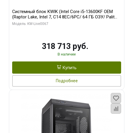
Системный блок KWIK (Intel Core i5-13600KF OEM
(Raptor Lake, Intel 7, C14 8EC/6PC/ 64 ГБ ОЗУ/ Palit
RTX5080 GAMINGPRO OC 16GB GDDR7 256bit 3xDP
Модель: KW-Live0067
HD/ 960 ГБ SSD)
318 713 руб.
В наличии
Купить
Подробнее