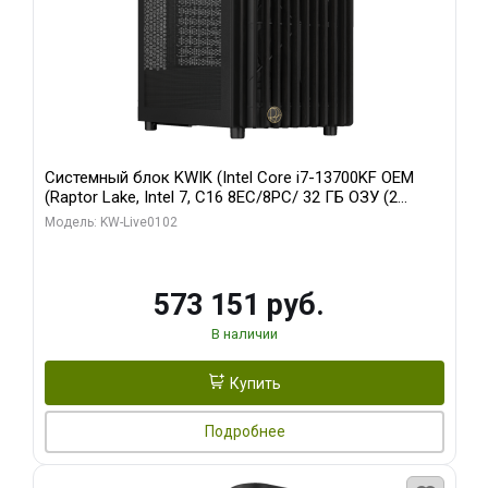
Системный блок KWIK (Intel Core i7-13700KF OEM
(Raptor Lake, Intel 7, C16 8EC/8PC/ 32 ГБ ОЗУ (2
модуля)/ Afox RTX4090 24GB GDDR6X 384-Bit 3xDP
Модель: KW-Live0102
HDMI ATX Turbo/ 960 ГБ SSD)
573 151 руб.
В наличии
Купить
Подробнее