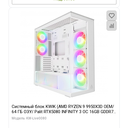
Системный блок KWIK (AMD RYZEN 9 9950X3D OEM/
64 ГБ ОЗУ/ Palit RTX5080 INFINITY 3 OC 16GB GDDR7
256bit 3xDP H/ 960 ГБ SSD)
Модель: KW-Live0080