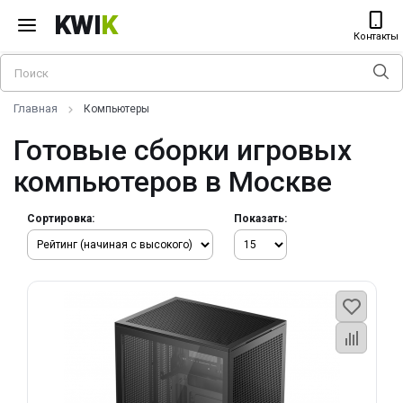
KWI
K
Контакты
Главная
Компьютеры
Готовые сборки игровых
компьютеров в Москве
Сортировка:
Показать: