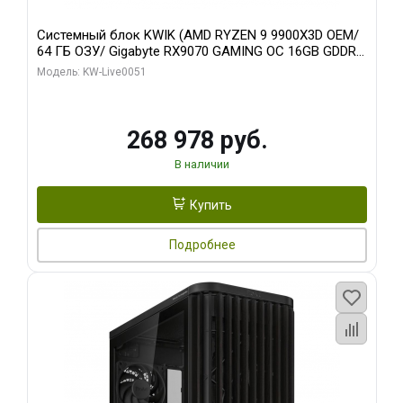
Системный блок KWIK (AMD RYZEN 9 9900X3D OEM/
64 ГБ ОЗУ/ Gigabyte RX9070 GAMING OC 16GB GDDR6
256bit 2xDP 2xH/ 960 ГБ SSD)
Модель: KW-Live0051
268 978 руб.
В наличии
Купить
Подробнее