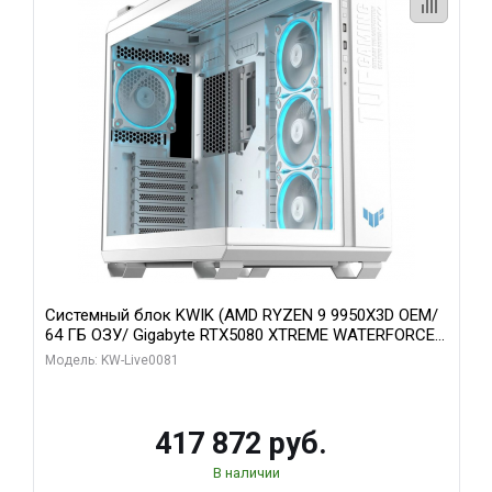
Системный блок KWIK (AMD RYZEN 9 9950X3D OEM/
64 ГБ ОЗУ/ Gigabyte RTX5080 XTREME WATERFORCE
16GB GDDR7 256bit/ 1 ТБ SSD)
Модель: KW-Live0081
417 872 руб.
В наличии