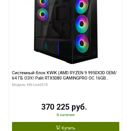
Системный блок KWIK (AMD RYZEN 9 9950X3D OEM/
64 ГБ ОЗУ/ Palit RTX5080 GAMINGPRO OC 16GB
GDDR7 256bit 3xDP HD/ 1 ТБ SSD)
Модель: KW-Live0078
370 225 руб.
В наличии
Купить