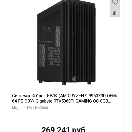
Системный блок KWIK (AMD RYZEN 9 9950X3D OEM/
64 ГБ ОЗУ/ Gigabyte RTX5060Ti GAMING OC 8GB
GDDR7 128bit 3xDP H/ 1 ТБ SSD)
Модель: KW-Live0060
269 241 руб.