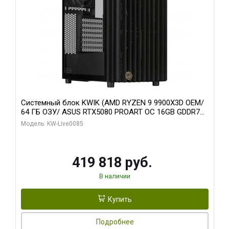
Системный блок KWIK (AMD RYZEN 9 9900X3D OEM/
64 ГБ ОЗУ/ ASUS RTX5080 PROART OC 16GB GDDR7
256bit Type-C DP 2/ 960 ГБ SSD)
Модель: KW-Live0085
419 818 руб.
В наличии
Купить
Подробнее