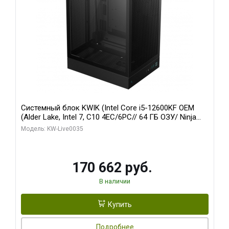
Системный блок KWIK (Intel Core i5-12600KF OEM
(Alder Lake, Intel 7, C10 4EC/6PC// 64 ГБ ОЗУ/ Ninja
Sinotex GTX1650 4GB 128bit GDDR6 DVI DP HDMI 2/
Модель: KW-Live0035
960 ГБ SSD)
170 662 руб.
В наличии
Купить
Подробнее