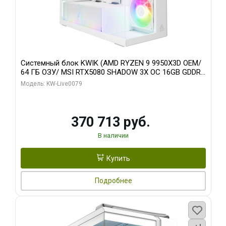
Системный блок KWIK (AMD RYZEN 9 9950X3D OEM/
64 ГБ ОЗУ/ MSI RTX5080 SHADOW 3X OC 16GB GDDR7
256bit 3xDP HDMI/ 960 ГБ SSD)
Модель: KW-Live0079
370 713 руб.
В наличии
Купить
Подробнее