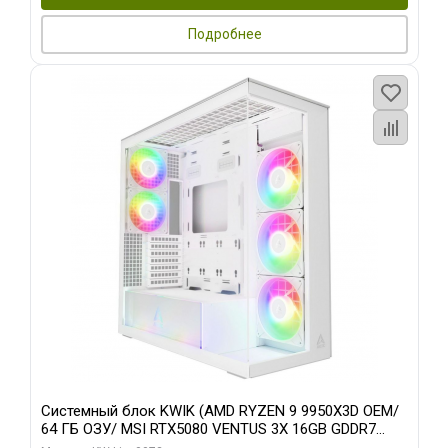
Подробнее
Системный блок KWIK (AMD RYZEN 9 9950X3D OEM/
64 ГБ ОЗУ/ MSI RTX5080 VENTUS 3X 16GB GDDR7
256bit 3xDP HDMI 3F/ 960 ГБ SSD)