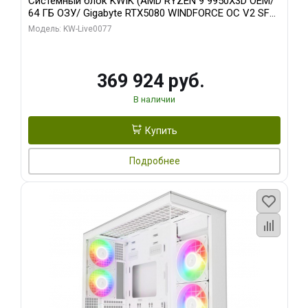
Системный блок KWIK (AMD RYZEN 9 9950X3D OEM/
64 ГБ ОЗУ/ Gigabyte RTX5080 WINDFORCE OC V2 SFF
16GB GDDR7 256b/ 960 ГБ SSD)
Модель: KW-Live0077
369 924 руб.
В наличии
Купить
Подробнее