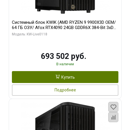
Системный блок KWIK (AMD RYZEN 9 9900X3D OEM/
64 ГБ ОЗУ/ Afox RTX4090 24GB GDDR6X 384-Bit 3xDP
HDMI ATX Turbo/ 960 ГБ SSD)
Модель: KW-Live0118
693 502 руб.
В наличии
Купить
Подробнее