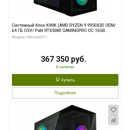
Системный блок KWIK (AMD RYZEN 9 9950X3D OEM/
64 ГБ ОЗУ/ Palit RTX5080 GAMINGPRO OC 16GB
GDDR7 256bit 3xDP HD/ 960 ГБ SSD)
Модель: KW-Live0071
367 350 руб.
В наличии
Купить
Подробнее