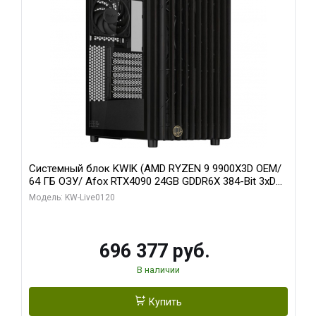
Системный блок KWIK (AMD RYZEN 9 9900X3D OEM/
64 ГБ ОЗУ/ Afox RTX4090 24GB GDDR6X 384-Bit 3xDP
HDMI ATX Turbo/ 1 ТБ SSD)
Модель: KW-Live0120
696 377 руб.
В наличии
Купить