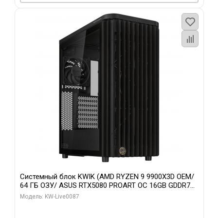
Системный блок KWIK (AMD RYZEN 9 9900X3D OEM/
64 ГБ ОЗУ/ ASUS RTX5080 PROART OC 16GB GDDR7
256bit Type-C DP 2/ 1 ТБ SSD)
Модель: KW-Live0087