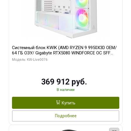
Системный блок KWIK (AMD RYZEN 9 9950X3D OEM/
64 ГБ ОЗУ/ Gigabyte RTX5080 WINDFORCE OC SFF
16GB GDDR7 256bit / 960 ГБ SSD)
Модель: KW-Live0076
369 912 руб.
В наличии
Купить
Подробнее