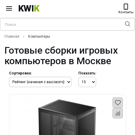
KWI
K
Контакты
Главная
Компьютеры
Готовые сборки игровых
компьютеров в Москве
Сортировка:
Показать: