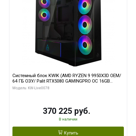
Системный блок KWIK (AMD RYZEN 9 9950X3D OEM/
64 ГБ ОЗУ/ Palit RTX5080 GAMINGPRO OC 16GB
GDDR7 256bit 3xDP HD/ 1 ТБ SSD)
Модель: KW-Live0078
370 225 руб.
В наличии
Купить