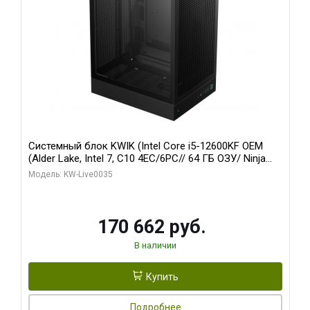
Системный блок KWIK (Intel Core i5-12600KF OEM
(Alder Lake, Intel 7, C10 4EC/6PC// 64 ГБ ОЗУ/ Ninja
Sinotex GTX1650 4GB 128bit GDDR6 DVI DP HDMI 2/
Модель: KW-Live0035
960 ГБ SSD)
170 662 руб.
В наличии
Купить
Подробнее