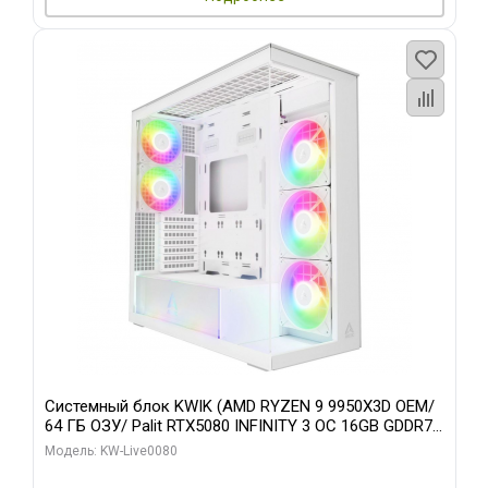
Системный блок KWIK (AMD RYZEN 9 9950X3D OEM/
64 ГБ ОЗУ/ Palit RTX5080 INFINITY 3 OC 16GB GDDR7
256bit 3xDP H/ 960 ГБ SSD)
Модель: KW-Live0080