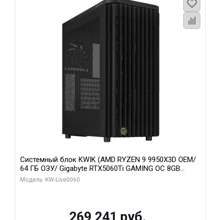
Системный блок KWIK (AMD RYZEN 9 9950X3D OEM/
64 ГБ ОЗУ/ Gigabyte RTX5060Ti GAMING OC 8GB
GDDR7 128bit 3xDP H/ 1 ТБ SSD)
Модель: KW-Live0060
269 241 руб.