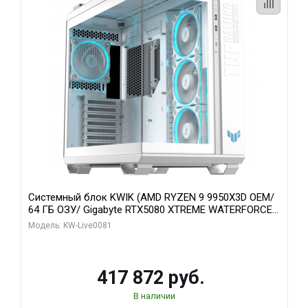
Системный блок KWIK (AMD RYZEN 9 9950X3D OEM/
64 ГБ ОЗУ/ Gigabyte RTX5080 XTREME WATERFORCE
16GB GDDR7 256bit/ 1 ТБ SSD)
Модель: KW-Live0081
417 872 руб.
В наличии