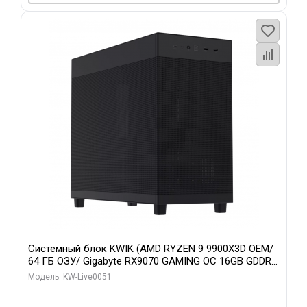
Системный блок KWIK (AMD RYZEN 9 9900X3D OEM/
64 ГБ ОЗУ/ Gigabyte RX9070 GAMING OC 16GB GDDR6
256bit 2xDP 2xH/ 960 ГБ SSD)
Модель: KW-Live0051