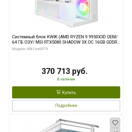
Системный блок KWIK (AMD RYZEN 9 9950X3D OEM/
64 ГБ ОЗУ/ MSI RTX5080 SHADOW 3X OC 16GB GDDR7
256bit 3xDP HDMI/ 960 ГБ SSD)
Модель: KW-Live0079
370 713 руб.
В наличии
Купить
Подробнее