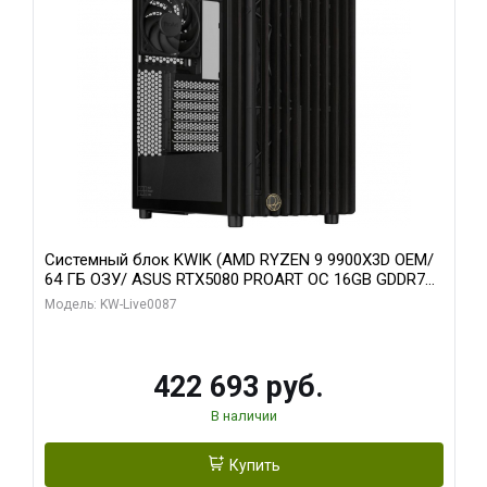
Системный блок KWIK (AMD RYZEN 9 9900X3D OEM/
64 ГБ ОЗУ/ ASUS RTX5080 PROART OC 16GB GDDR7
256bit Type-C DP 2/ 1 ТБ SSD)
Модель: KW-Live0087
422 693 руб.
В наличии
Купить