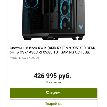
Системный блок KWIK (AMD RYZEN 9 9950X3D OEM/
64 ГБ ОЗУ/ ASUS RTX5080 TUF GAMING OC 16GB
GDDR7 256bit 3xDP 3x/ 1 ТБ SSD)
Модель: KW-Live0090
426 995 руб.
В наличии
Купить
Подробнее