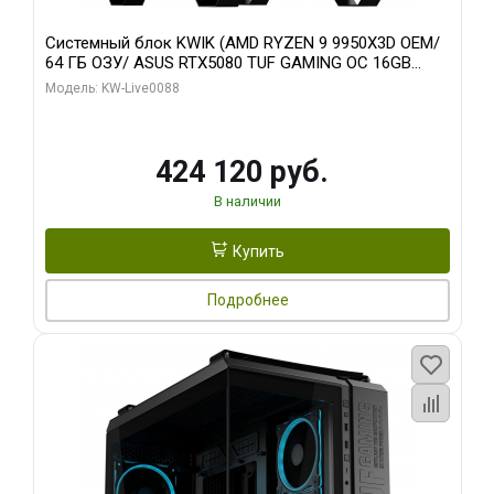
Системный блок KWIK (AMD RYZEN 9 9950X3D OEM/
64 ГБ ОЗУ/ ASUS RTX5080 TUF GAMING OC 16GB
GDDR7 256bit 3xDP 3x/ 960 ГБ SSD)
Модель: KW-Live0088
424 120 руб.
В наличии
Купить
Подробнее