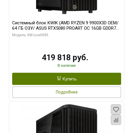
Системный блок KWIK (AMD RYZEN 9 9900X3D OEM/
64 ГБ ОЗУ/ ASUS RTX5080 PROART OC 16GB GDDR7
256bit Type-C DP 2/ 960 ГБ SSD)
Модель: KW-Live0085
419 818 руб.
В наличии
Купить
Подробнее