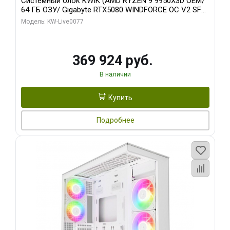
Системный блок KWIK (AMD RYZEN 9 9950X3D OEM/
64 ГБ ОЗУ/ Gigabyte RTX5080 WINDFORCE OC V2 SFF
16GB GDDR7 256b/ 960 ГБ SSD)
Модель: KW-Live0077
369 924 руб.
В наличии
Купить
Подробнее