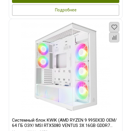
Подробнее
Системный блок KWIK (AMD RYZEN 9 9950X3D OEM/
64 ГБ ОЗУ/ MSI RTX5080 VENTUS 3X 16GB GDDR7
256bit 3xDP HDMI 3F/ 960 ГБ SSD)