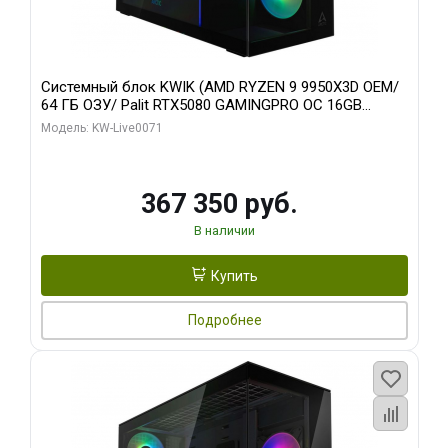
Системный блок KWIK (AMD RYZEN 9 9950X3D OEM/
64 ГБ ОЗУ/ Palit RTX5080 GAMINGPRO OC 16GB
GDDR7 256bit 3xDP HD/ 960 ГБ SSD)
Модель: KW-Live0071
367 350 руб.
В наличии
Купить
Подробнее