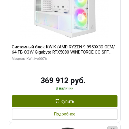
Системный блок KWIK (AMD RYZEN 9 9950X3D OEM/
64 ГБ ОЗУ/ Gigabyte RTX5080 WINDFORCE OC SFF
16GB GDDR7 256bit / 960 ГБ SSD)
Модель: KW-Live0076
369 912 руб.
В наличии
Купить
Подробнее