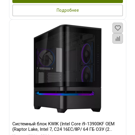
Подробнее
Системный блок KWIK (Intel Core i9-13900KF OEM
(Raptor Lake, Intel 7, C24 16EC/8P/ 64 ГБ ОЗУ (2
модуля)/ ASUS RTX5080 PROART OC 16GB GDDR7