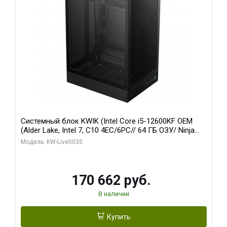
Системный блок KWIK (Intel Core i5-12600KF OEM
(Alder Lake, Intel 7, C10 4EC/6PC// 64 ГБ ОЗУ/ Ninja
Sinotex GTX1650 4GB 128bit GDDR6 DVI DP HDMI 2/
Модель: KW-Live0035
960 ГБ SSD)
170 662 руб.
В наличии
Купить