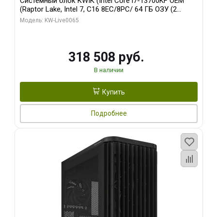
Системный блок KWIK (Intel Core i7-13700KF OEM
(Raptor Lake, Intel 7, C16 8EC/8PC/ 64 ГБ ОЗУ (2
модуля)/ ASUS RTX5080 PROART OC 16GB GDDR7
Модель: KW-Live0065
256bit Type-C DP 2/ 1 ТБ SSD)
318 508 руб.
В наличии
Купить
Подробнее