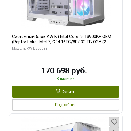
Системный блок KWIK (Intel Core i9-13900KF OEM
(Raptor Lake, Intel 7, C24 16EC/8P/ 32 ГБ ОЗУ (2
модуля)/ Gigabyte RX9070XT GAMING OC 16GB GDDR6
Модель: KW-Live0038
256bit 2xDP 2/ 960 ГБ SSD)
170 698 руб.
В наличии
Купить
Подробнее