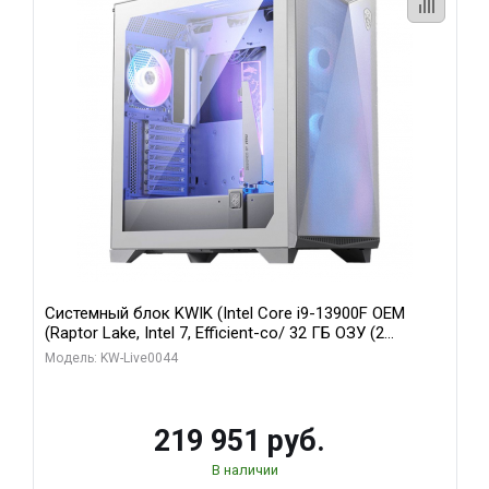
Системный блок KWIK (Intel Core i9-13900F OEM
(Raptor Lake, Intel 7, Efficient-co/ 32 ГБ ОЗУ (2
модуля)/ Gigabyte RTX5070Ti AERO OC 16GB GDDR7
Модель: KW-Live0044
256bit 3xDP HD/ 512 ГБ SSD)
219 951 руб.
В наличии