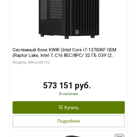
Системный блок KWIK (Intel Core i7-13700KF OEM
(Raptor Lake, Intel 7, C16 8EC/8PC/ 32 ГБ ОЗУ (2
модуля)/ Afox RTX4090 24GB GDDR6X 384-Bit 3xDP
Модель: KW-Live0102
HDMI ATX Turbo/ 960 ГБ SSD)
573 151 руб.
В наличии
Купить
Подробнее