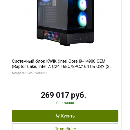
Системный блок KWIK (Intel Core i9-14900 OEM
(Raptor Lake, Intel 7, C24 16EC/8PC// 64 ГБ ОЗУ (2
модуля)/ Palit RTX5080 GAMINGPRO OC 16GB GDDR7
Модель: KW-Live0052
256bit 3xDP HD/ 512 ГБ SSD)
269 017 руб.
В наличии
Купить
Подробнее