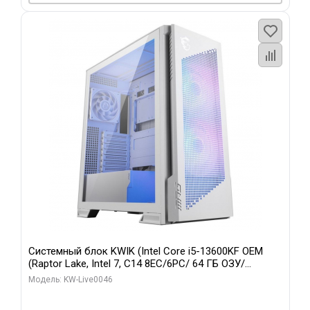
Системный блок KWIK (Intel Core i5-13600KF OEM
(Raptor Lake, Intel 7, C14 8EC/6PC/ 64 ГБ ОЗУ/
Gigabyte RTX5060Ti GAMING OC 8GB GDDR7 128bit
Модель: KW-Live0046
3xDP H/ 960 ГБ SSD)