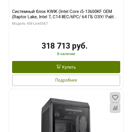
Системный блок KWIK (Intel Core i5-13600KF OEM
(Raptor Lake, Intel 7, C14 8EC/6PC/ 64 ГБ ОЗУ/ Palit
RTX5080 GAMINGPRO OC 16GB GDDR7 256bit 3xDP
Модель: KW-Live0067
HD/ 960 ГБ SSD)
318 713 руб.
В наличии
Купить
Подробнее