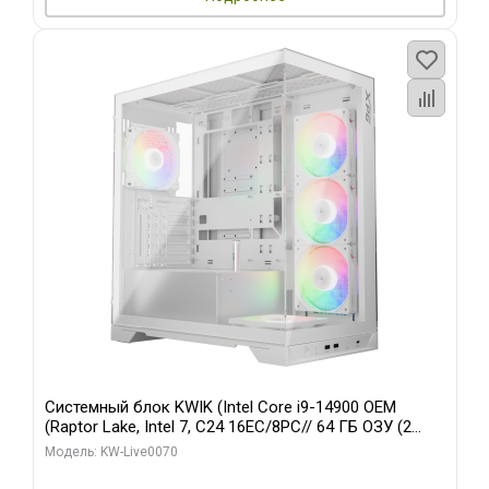
Системный блок KWIK (Intel Core i9-14900 OEM
(Raptor Lake, Intel 7, C24 16EC/8PC// 64 ГБ ОЗУ (2
модуля)/ Gigabyte RTX5080 XTREME WATERFORCE
Модель: KW-Live0070
16GB GDDR7 256bit/ 960 ГБ SSD)