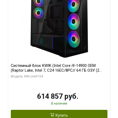
Системный блок KWIK (Intel Core i9-14900 OEM
(Raptor Lake, Intel 7, C24 16EC/8PC// 64 ГБ ОЗУ (2
модуля)/ Afox RTX4090 24GB GDDR6X 384-Bit 3xDP
Модель: KW-Live0104
HDMI ATX Turbo/ 1 ТБ SSD)
614 857 руб.
В наличии
Купить