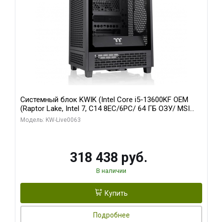
Системный блок KWIK (Intel Core i5-13600KF OEM
(Raptor Lake, Intel 7, C14 8EC/6PC/ 64 ГБ ОЗУ/ MSI
RTX5080 VENTUS 3X OC 16GB GDDR7 256bit 3xDP
Модель: KW-Live0063
HDMI/ 512 ГБ SSD)
318 438 руб.
В наличии
Купить
Подробнее