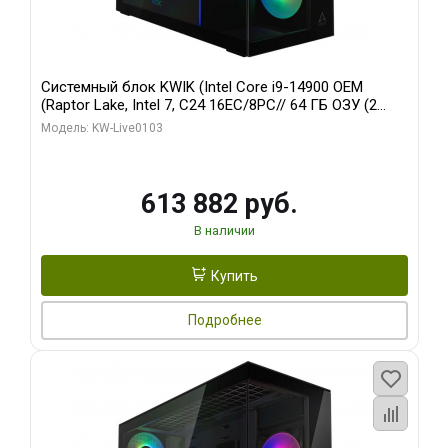
Системный блок KWIK (Intel Core i9-14900 OEM
(Raptor Lake, Intel 7, C24 16EC/8PC// 64 ГБ ОЗУ (2
модуля)/ Afox RTX4090 24GB GDDR6X 384-Bit 3xDP
Модель: KW-Live0103
HDMI ATX Turbo/ 960 ГБ SSD)
613 882 руб.
В наличии
Купить
Подробнее