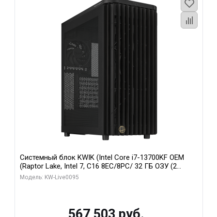
Системный блок KWIK (Intel Core i7-13700KF OEM
(Raptor Lake, Intel 7, C16 8EC/8PC/ 32 ГБ ОЗУ (2
модуля)/ Afox RTX4090 24GB GDDR6X 384-Bit 3xDP
Модель: KW-Live0095
HDMI ATX Turbo/ 512 ГБ SSD)
567 503 руб.