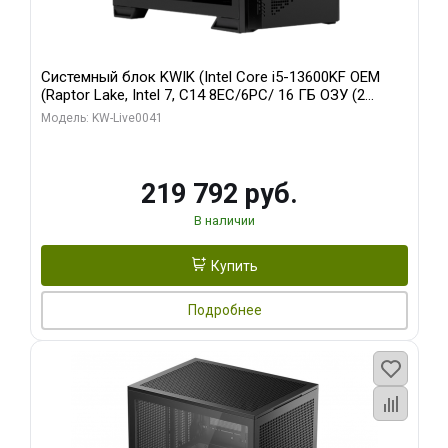
Системный блок KWIK (Intel Core i5-13600KF OEM
(Raptor Lake, Intel 7, C14 8EC/6PC/ 16 ГБ ОЗУ (2
модуля)/ Palit RTX5080 GAMINGPRO OC 16GB GDDR7
Модель: KW-Live0041
256bit 3xDP HD/ 512 ГБ SSD)
219 792 руб.
В наличии
Купить
Подробнее