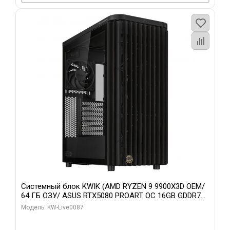
Системный блок KWIK (AMD RYZEN 9 9900X3D OEM/
64 ГБ ОЗУ/ ASUS RTX5080 PROART OC 16GB GDDR7
256bit Type-C DP 2/ 1 ТБ SSD)
Модель: KW-Live0087