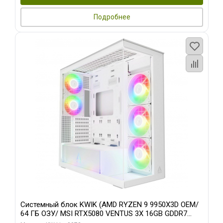
Подробнее
Системный блок KWIK (AMD RYZEN 9 9950X3D OEM/
64 ГБ ОЗУ/ MSI RTX5080 VENTUS 3X 16GB GDDR7
256bit 3xDP HDMI 3F/ 960 ГБ SSD)