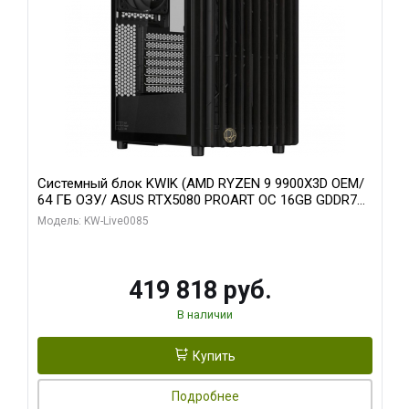
Системный блок KWIK (AMD RYZEN 9 9900X3D OEM/
64 ГБ ОЗУ/ ASUS RTX5080 PROART OC 16GB GDDR7
256bit Type-C DP 2/ 960 ГБ SSD)
Модель: KW-Live0085
419 818 руб.
В наличии
Купить
Подробнее