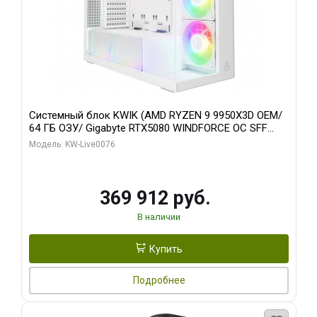
Системный блок KWIK (AMD RYZEN 9 9950X3D OEM/
64 ГБ ОЗУ/ Gigabyte RTX5080 WINDFORCE OC SFF
16GB GDDR7 256bit / 960 ГБ SSD)
Модель: KW-Live0076
369 912 руб.
В наличии
Купить
Подробнее