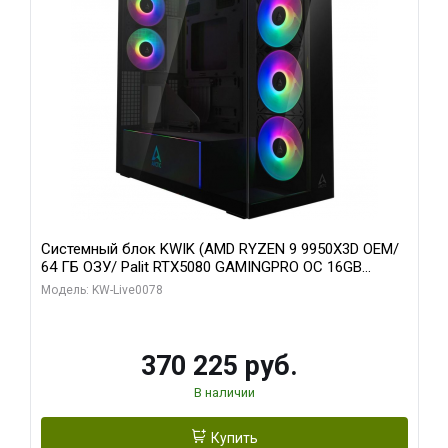
Системный блок KWIK (AMD RYZEN 9 9950X3D OEM/
64 ГБ ОЗУ/ Palit RTX5080 GAMINGPRO OC 16GB
GDDR7 256bit 3xDP HD/ 1 ТБ SSD)
Модель: KW-Live0078
370 225 руб.
В наличии
Купить