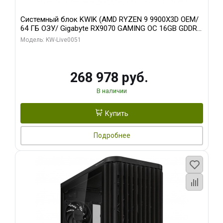
Системный блок KWIK (AMD RYZEN 9 9900X3D OEM/
64 ГБ ОЗУ/ Gigabyte RX9070 GAMING OC 16GB GDDR6
256bit 2xDP 2xH/ 960 ГБ SSD)
Модель: KW-Live0051
268 978 руб.
В наличии
Купить
Подробнее