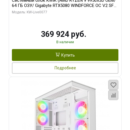
Системный блок KWIK (AMD RYZEN 9 9950X3D OEM/
64 ГБ ОЗУ/ Gigabyte RTX5080 WINDFORCE OC V2 SFF
16GB GDDR7 256b/ 960 ГБ SSD)
Модель: KW-Live0077
369 924 руб.
В наличии
Купить
Подробнее