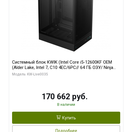
Системный блок KWIK (Intel Core i5-12600KF OEM
(Alder Lake, Intel 7, C10 4EC/6PC// 64 ГБ ОЗУ/ Ninja
Sinotex GTX1650 4GB 128bit GDDR6 DVI DP HDMI 2/
Модель: KW-Live0035
960 ГБ SSD)
170 662 руб.
В наличии
Купить
Подробнее