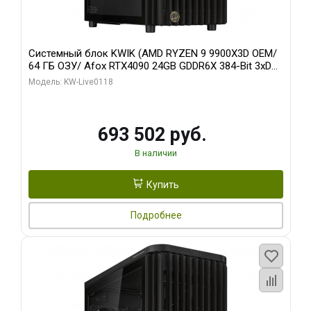
Системный блок KWIK (AMD RYZEN 9 9900X3D OEM/
64 ГБ ОЗУ/ Afox RTX4090 24GB GDDR6X 384-Bit 3xDP
HDMI ATX Turbo/ 960 ГБ SSD)
Модель: KW-Live0118
693 502 руб.
В наличии
Купить
Подробнее