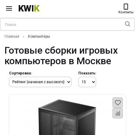
KWI
K
Контакты
Главная
Компьютеры
Готовые сборки игровых
компьютеров в Москве
Сортировка:
Показать: