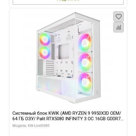
Системный блок KWIK (AMD RYZEN 9 9950X3D OEM/
64 ГБ ОЗУ/ Palit RTX5080 INFINITY 3 OC 16GB GDDR7
256bit 3xDP H/ 960 ГБ SSD)
Модель: KW-Live0080