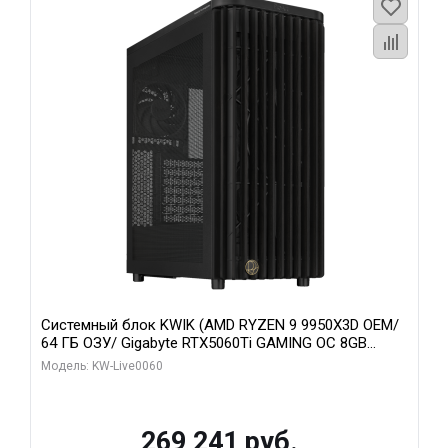
Системный блок KWIK (AMD RYZEN 9 9950X3D OEM/
64 ГБ ОЗУ/ Gigabyte RTX5060Ti GAMING OC 8GB
GDDR7 128bit 3xDP H/ 1 ТБ SSD)
Модель: KW-Live0060
269 241 руб.