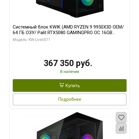
Системный блок KWIK (AMD RYZEN 9 9950X3D OEM/
64 ГБ ОЗУ/ Palit RTX5080 GAMINGPRO OC 16GB
GDDR7 256bit 3xDP HD/ 960 ГБ SSD)
Модель: KW-Live0071
367 350 руб.
В наличии
Купить
Подробнее