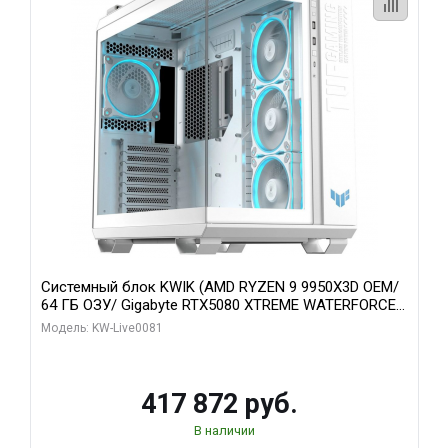
Системный блок KWIK (AMD RYZEN 9 9950X3D OEM/
64 ГБ ОЗУ/ Gigabyte RTX5080 XTREME WATERFORCE
16GB GDDR7 256bit/ 1 ТБ SSD)
Модель: KW-Live0081
417 872 руб.
В наличии