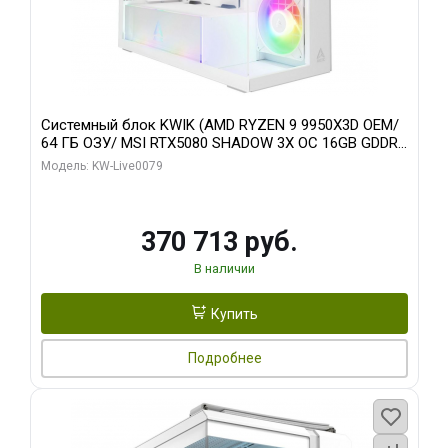
Системный блок KWIK (AMD RYZEN 9 9950X3D OEM/
64 ГБ ОЗУ/ MSI RTX5080 SHADOW 3X OC 16GB GDDR7
256bit 3xDP HDMI/ 960 ГБ SSD)
Модель: KW-Live0079
370 713 руб.
В наличии
Купить
Подробнее