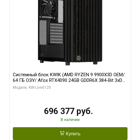
Системный блок KWIK (AMD RYZEN 9 9900X3D OEM/
64 ГБ ОЗУ/ Afox RTX4090 24GB GDDR6X 384-Bit 3xDP
HDMI ATX Turbo/ 1 ТБ SSD)
Модель: KW-Live0120
696 377 руб.
В наличии
Купить