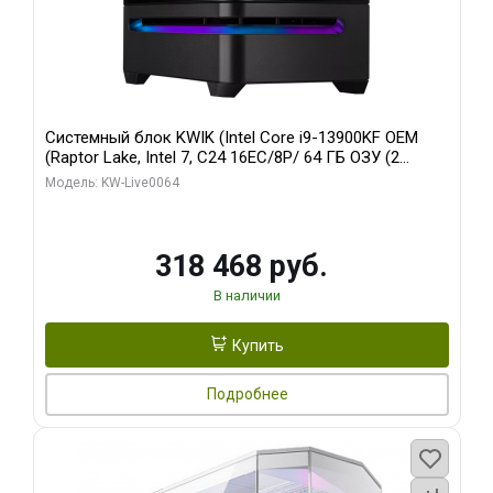
Системный блок KWIK (Intel Core i9-13900KF OEM
(Raptor Lake, Intel 7, C24 16EC/8P/ 64 ГБ ОЗУ (2
модуля)/ ASUS RTX5080 PROART OC 16GB GDDR7
Модель: KW-Live0064
256bit Type-C DP 2/ 512 ГБ SSD)
318 468 руб.
В наличии
Купить
Подробнее