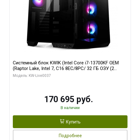
Системный блок KWIK (Intel Core i7-13700KF OEM
(Raptor Lake, Intel 7, C16 8EC/8PC/ 32 ГБ ОЗУ (2
модуля)/ Gigabyte RTX5070 AERO OC 12GB GDDR7
Модель: KW-Live0037
192bit 3xDP HDMI/ 1 ТБ SSD)
170 695 руб.
В наличии
Купить
Подробнее