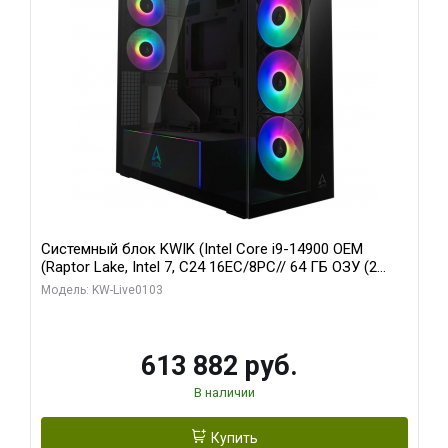
Системный блок KWIK (Intel Core i9-14900 OEM
(Raptor Lake, Intel 7, C24 16EC/8PC// 64 ГБ ОЗУ (2
модуля)/ Afox RTX4090 24GB GDDR6X 384-Bit 3xDP
Модель: KW-Live0103
HDMI ATX Turbo/ 960 ГБ SSD)
613 882 руб.
В наличии
Купить