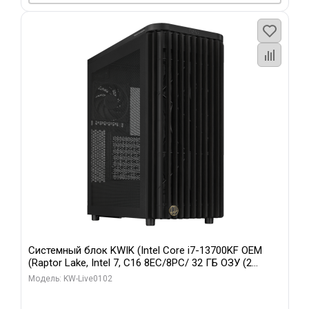
Системный блок KWIK (Intel Core i7-13700KF OEM
(Raptor Lake, Intel 7, C16 8EC/8PC/ 32 ГБ ОЗУ (2
модуля)/ Afox RTX4090 24GB GDDR6X 384-Bit 3xDP
Модель: KW-Live0102
HDMI ATX Turbo/ 960 ГБ SSD)