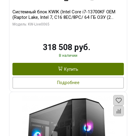
Системный блок KWIK (Intel Core i7-13700KF OEM
(Raptor Lake, Intel 7, C16 8EC/8PC/ 64 ГБ ОЗУ (2
модуля)/ ASUS RTX5080 PROART OC 16GB GDDR7
Модель: KW-Live0065
256bit Type-C DP 2/ 1 ТБ SSD)
318 508 руб.
В наличии
Купить
Подробнее