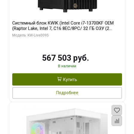
Системный блок KWIK (Intel Core i7-13700KF OEM
(Raptor Lake, Intel 7, C16 8EC/8PC/ 32 ГБ ОЗУ (2
модуля)/ Afox RTX4090 24GB GDDR6X 384-Bit 3xDP
Модель: KW-Live0095
HDMI ATX Turbo/ 512 ГБ SSD)
567 503 руб.
В наличии
Купить
Подробнее