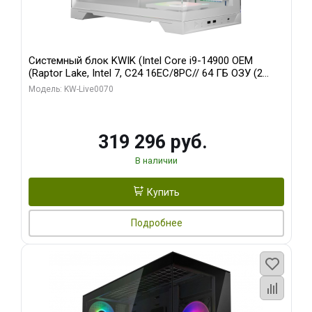
Системный блок KWIK (Intel Core i9-14900 OEM
(Raptor Lake, Intel 7, C24 16EC/8PC// 64 ГБ ОЗУ (2
модуля)/ Gigabyte RTX5080 XTREME WATERFORCE
Модель: KW-Live0070
16GB GDDR7 256bit/ 960 ГБ SSD)
319 296 руб.
В наличии
Купить
Подробнее