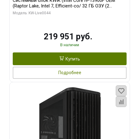
Системный блок KWIK (Intel Core i9-13900F OEM
(Raptor Lake, Intel 7, Efficient-co/ 32 ГБ ОЗУ (2
модуля)/ Gigabyte RTX5070Ti AERO OC 16GB GDDR7
Модель: KW-Live0044
256bit 3xDP HD/ 512 ГБ SSD)
219 951 руб.
В наличии
Купить
Подробнее