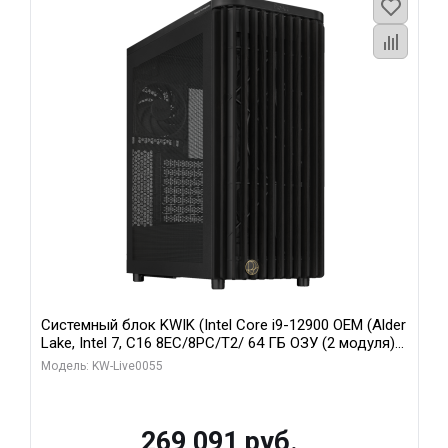
Системный блок KWIK (Intel Core i9-12900 OEM (Alder
Lake, Intel 7, C16 8EC/8PC/T2/ 64 ГБ ОЗУ (2 модуля)/
MSI RTX5080 SHADOW 3X OC 16GB GDDR7 256bit 3xDP
Модель: KW-Live0055
HDMI/ 1 ТБ SSD)
269 091 руб.