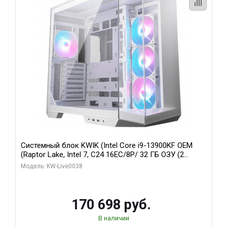
Системный блок KWIK (Intel Core i9-13900KF OEM
(Raptor Lake, Intel 7, C24 16EC/8P/ 32 ГБ ОЗУ (2
модуля)/ Gigabyte RX9070XT GAMING OC 16GB GDDR6
Модель: KW-Live0038
256bit 2xDP 2/ 960 ГБ SSD)
170 698 руб.
В наличии