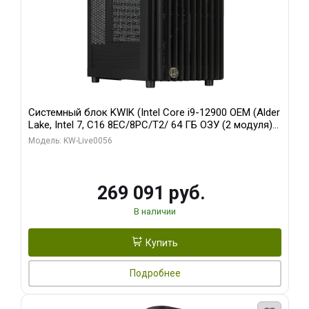
Системный блок KWIK (Intel Core i9-12900 OEM (Alder
Lake, Intel 7, C16 8EC/8PC/T2/ 64 ГБ ОЗУ (2 модуля)/
Palit RTX5080 INFINITY 3 OC 16GB GDDR7 256bit 3xDP
Модель: KW-Live0056
H/ 1 ТБ SSD)
269 091 руб.
В наличии
Купить
Подробнее