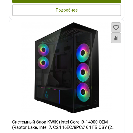
Подробнее
Системный блок KWIK (Intel Core i9-14900 OEM
(Raptor Lake, Intel 7, C24 16EC/8PC// 64 ГБ ОЗУ (2
модуля)/ Afox RTX4090 24GB GDDR6X 384-Bit 3xDP