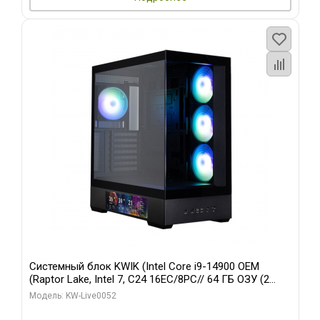
Системный блок KWIK (Intel Core i9-14900 OEM
(Raptor Lake, Intel 7, C24 16EC/8PC// 64 ГБ ОЗУ (2
модуля)/ Palit RTX5080 GAMINGPRO OC 16GB GDDR7
Модель: KW-Live0052
256bit 3xDP HD/ 512 ГБ SSD)