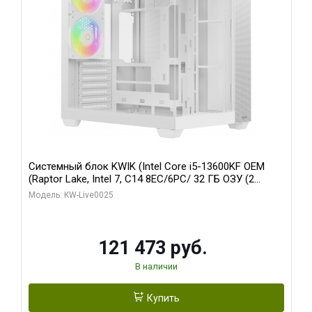
Системный блок KWIK (Intel Core i5-13600KF OEM
(Raptor Lake, Intel 7, C14 8EC/6PC/ 32 ГБ ОЗУ (2
модуля)/ Gigabyte RTX5060 WINDFORCE OC 8GB
Модель: KW-Live0025
GDDR7 128bit 3xDP / 960 ГБ SSD)
121 473 руб.
В наличии
Купить