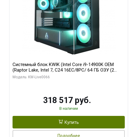
Системный блок KWIK (Intel Core i9-14900K OEM
(Raptor Lake, Intel 7, C24 16EC/8PC/ 64 ГБ ОЗУ (2
модуля)/ Gigabyte RTX5080 XTREME WATERFORCE
Модель: KW-Live0066
16GB GDDR7 256bit/ 1 ТБ SSD)
318 517 руб.
В наличии
Купить
Подробнее