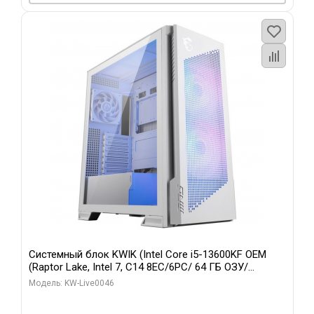
Системный блок KWIK (Intel Core i5-13600KF OEM
(Raptor Lake, Intel 7, C14 8EC/6PC/ 64 ГБ ОЗУ/
Gigabyte RTX5060Ti GAMING OC 8GB GDDR7 128bit
Модель: KW-Live0046
3xDP H/ 960 ГБ SSD)