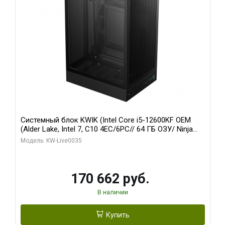
Системный блок KWIK (Intel Core i5-12600KF OEM
(Alder Lake, Intel 7, C10 4EC/6PC// 64 ГБ ОЗУ/ Ninja
Sinotex GTX1650 4GB 128bit GDDR6 DVI DP HDMI 2/
Модель: KW-Live0035
960 ГБ SSD)
170 662 руб.
В наличии
Купить