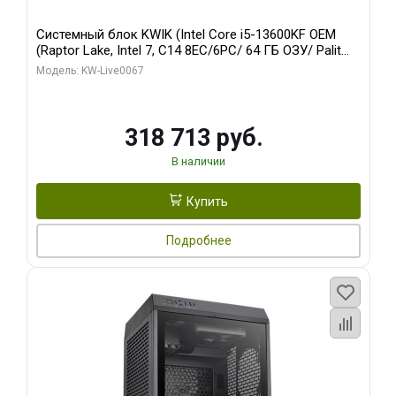
Системный блок KWIK (Intel Core i5-13600KF OEM
(Raptor Lake, Intel 7, C14 8EC/6PC/ 64 ГБ ОЗУ/ Palit
RTX5080 GAMINGPRO OC 16GB GDDR7 256bit 3xDP
Модель: KW-Live0067
HD/ 960 ГБ SSD)
318 713 руб.
В наличии
Купить
Подробнее