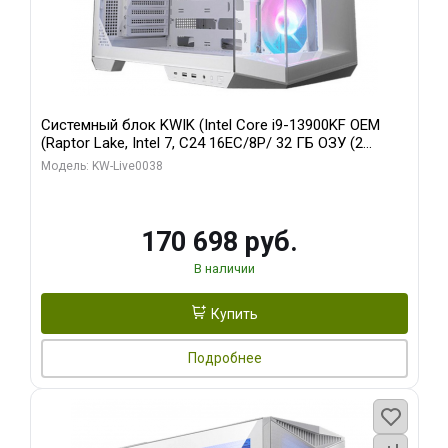
Системный блок KWIK (Intel Core i9-13900KF OEM
(Raptor Lake, Intel 7, C24 16EC/8P/ 32 ГБ ОЗУ (2
модуля)/ Gigabyte RX9070XT GAMING OC 16GB GDDR6
Модель: KW-Live0038
256bit 2xDP 2/ 960 ГБ SSD)
170 698 руб.
В наличии
Купить
Подробнее