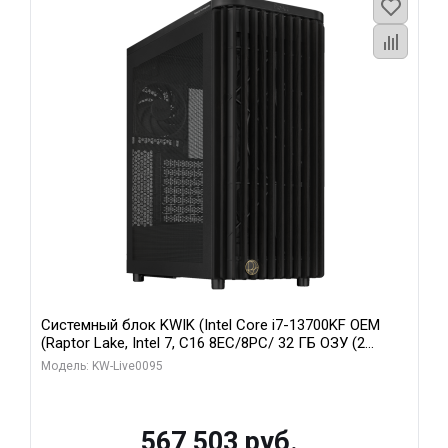
Системный блок KWIK (Intel Core i7-13700KF OEM
(Raptor Lake, Intel 7, C16 8EC/8PC/ 32 ГБ ОЗУ (2
модуля)/ Afox RTX4090 24GB GDDR6X 384-Bit 3xDP
Модель: KW-Live0095
HDMI ATX Turbo/ 512 ГБ SSD)
567 503 руб.