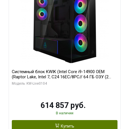
Системный блок KWIK (Intel Core i9-14900 OEM
(Raptor Lake, Intel 7, C24 16EC/8PC// 64 ГБ ОЗУ (2
модуля)/ Afox RTX4090 24GB GDDR6X 384-Bit 3xDP
Модель: KW-Live0104
HDMI ATX Turbo/ 1 ТБ SSD)
614 857 руб.
В наличии
Купить