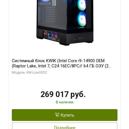
Системный блок KWIK (Intel Core i9-14900 OEM
(Raptor Lake, Intel 7, C24 16EC/8PC// 64 ГБ ОЗУ (2
модуля)/ Palit RTX5080 GAMINGPRO OC 16GB GDDR7
Модель: KW-Live0052
256bit 3xDP HD/ 512 ГБ SSD)
269 017 руб.
В наличии
Купить
Подробнее