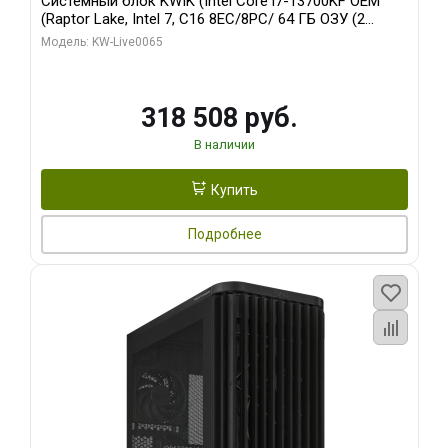
Системный блок KWIK (Intel Core i7-13700KF OEM
(Raptor Lake, Intel 7, C16 8EC/8PC/ 64 ГБ ОЗУ (2
модуля)/ ASUS RTX5080 PROART OC 16GB GDDR7
Модель: KW-Live0065
256bit Type-C DP 2/ 1 ТБ SSD)
318 508 руб.
В наличии
Купить
Подробнее