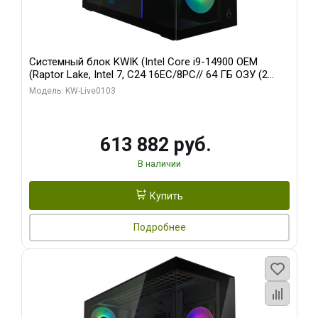
Системный блок KWIK (Intel Core i9-14900 OEM
(Raptor Lake, Intel 7, C24 16EC/8PC// 64 ГБ ОЗУ (2
модуля)/ Afox RTX4090 24GB GDDR6X 384-Bit 3xDP
Модель: KW-Live0103
HDMI ATX Turbo/ 960 ГБ SSD)
613 882 руб.
В наличии
Купить
Подробнее