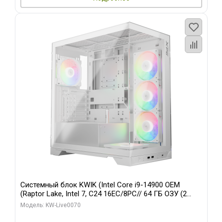
Системный блок KWIK (Intel Core i9-14900 OEM
(Raptor Lake, Intel 7, C24 16EC/8PC// 64 ГБ ОЗУ (2
модуля)/ Gigabyte RTX5080 XTREME WATERFORCE
Модель: KW-Live0070
16GB GDDR7 256bit/ 960 ГБ SSD)