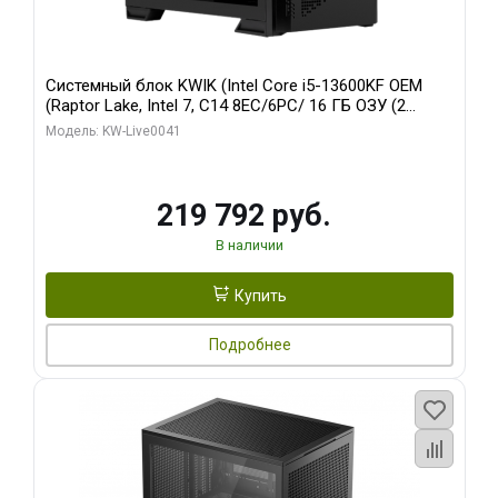
Системный блок KWIK (Intel Core i5-13600KF OEM
(Raptor Lake, Intel 7, C14 8EC/6PC/ 16 ГБ ОЗУ (2
модуля)/ Palit RTX5080 GAMINGPRO OC 16GB GDDR7
Модель: KW-Live0041
256bit 3xDP HD/ 512 ГБ SSD)
219 792 руб.
В наличии
Купить
Подробнее