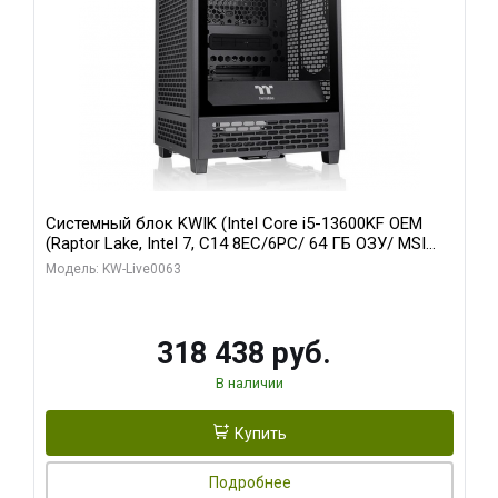
Системный блок KWIK (Intel Core i5-13600KF OEM
(Raptor Lake, Intel 7, C14 8EC/6PC/ 64 ГБ ОЗУ/ MSI
RTX5080 VENTUS 3X OC 16GB GDDR7 256bit 3xDP
Модель: KW-Live0063
HDMI/ 512 ГБ SSD)
318 438 руб.
В наличии
Купить
Подробнее