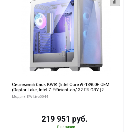
Системный блок KWIK (Intel Core i9-13900F OEM
(Raptor Lake, Intel 7, Efficient-co/ 32 ГБ ОЗУ (2
модуля)/ Gigabyte RTX5070Ti AERO OC 16GB GDDR7
Модель: KW-Live0044
256bit 3xDP HD/ 512 ГБ SSD)
219 951 руб.
В наличии