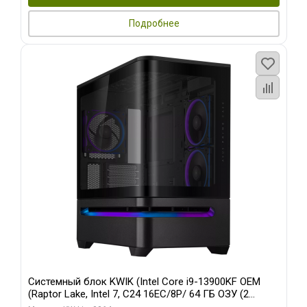
Подробнее
Системный блок KWIK (Intel Core i9-13900KF OEM
(Raptor Lake, Intel 7, C24 16EC/8P/ 64 ГБ ОЗУ (2
модуля)/ ASUS RTX5080 PROART OC 16GB GDDR7