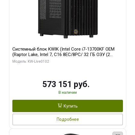
Системный блок KWIK (Intel Core i7-13700KF OEM
(Raptor Lake, Intel 7, C16 8EC/8PC/ 32 ГБ ОЗУ (2
модуля)/ Afox RTX4090 24GB GDDR6X 384-Bit 3xDP
Модель: KW-Live0102
HDMI ATX Turbo/ 960 ГБ SSD)
573 151 руб.
В наличии
Купить
Подробнее