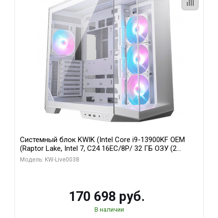
Системный блок KWIK (Intel Core i9-13900KF OEM
(Raptor Lake, Intel 7, C24 16EC/8P/ 32 ГБ ОЗУ (2
модуля)/ Gigabyte RX9070XT GAMING OC 16GB GDDR6
Модель: KW-Live0038
256bit 2xDP 2/ 960 ГБ SSD)
170 698 руб.
В наличии