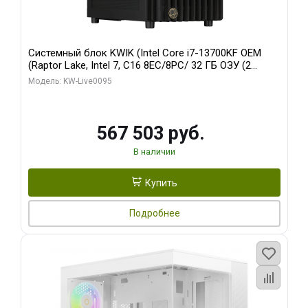
Системный блок KWIK (Intel Core i7-13700KF OEM
(Raptor Lake, Intel 7, C16 8EC/8PC/ 32 ГБ ОЗУ (2
модуля)/ Afox RTX4090 24GB GDDR6X 384-Bit 3xDP
Модель: KW-Live0095
HDMI ATX Turbo/ 512 ГБ SSD)
567 503 руб.
В наличии
Купить
Подробнее