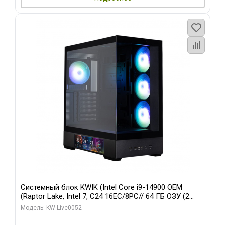
Системный блок KWIK (Intel Core i9-14900 OEM
(Raptor Lake, Intel 7, C24 16EC/8PC// 64 ГБ ОЗУ (2
модуля)/ Palit RTX5080 GAMINGPRO OC 16GB GDDR7
Модель: KW-Live0052
256bit 3xDP HD/ 512 ГБ SSD)