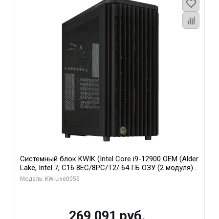
Системный блок KWIK (Intel Core i9-12900 OEM (Alder
Lake, Intel 7, C16 8EC/8PC/T2/ 64 ГБ ОЗУ (2 модуля)/
MSI RTX5080 SHADOW 3X OC 16GB GDDR7 256bit 3xDP
Модель: KW-Live0055
HDMI/ 1 ТБ SSD)
269 091 руб.