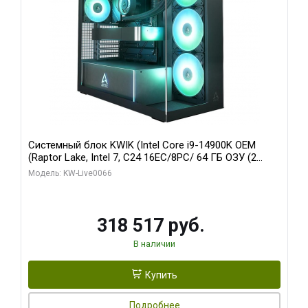
Системный блок KWIK (Intel Core i9-14900K OEM
(Raptor Lake, Intel 7, C24 16EC/8PC/ 64 ГБ ОЗУ (2
модуля)/ Gigabyte RTX5080 XTREME WATERFORCE
Модель: KW-Live0066
16GB GDDR7 256bit/ 1 ТБ SSD)
318 517 руб.
В наличии
Купить
Подробнее