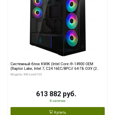
Системный блок KWIK (Intel Core i9-14900 OEM
(Raptor Lake, Intel 7, C24 16EC/8PC// 64 ГБ ОЗУ (2
модуля)/ Afox RTX4090 24GB GDDR6X 384-Bit 3xDP
Модель: KW-Live0103
HDMI ATX Turbo/ 960 ГБ SSD)
613 882 руб.
В наличии
Купить