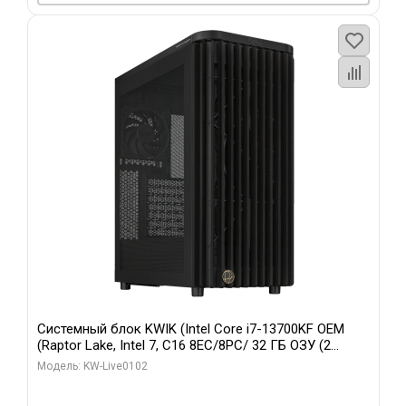
Системный блок KWIK (Intel Core i7-13700KF OEM
(Raptor Lake, Intel 7, C16 8EC/8PC/ 32 ГБ ОЗУ (2
модуля)/ Afox RTX4090 24GB GDDR6X 384-Bit 3xDP
Модель: KW-Live0102
HDMI ATX Turbo/ 960 ГБ SSD)