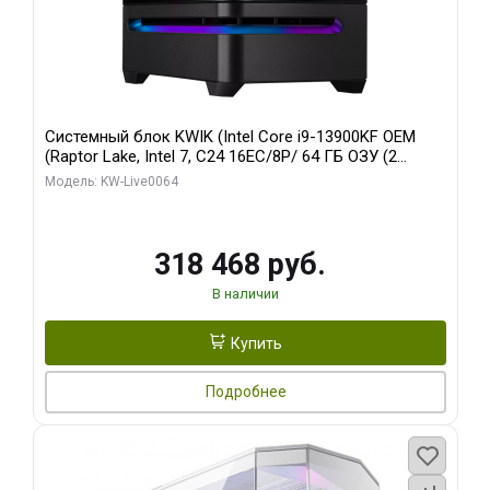
Системный блок KWIK (Intel Core i9-13900KF OEM
(Raptor Lake, Intel 7, C24 16EC/8P/ 64 ГБ ОЗУ (2
модуля)/ ASUS RTX5080 PROART OC 16GB GDDR7
Модель: KW-Live0064
256bit Type-C DP 2/ 512 ГБ SSD)
318 468 руб.
В наличии
Купить
Подробнее