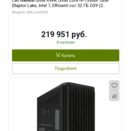
Системный блок KWIK (Intel Core i9-13900F OEM
(Raptor Lake, Intel 7, Efficient-co/ 32 ГБ ОЗУ (2
модуля)/ Gigabyte RTX5070Ti AERO OC 16GB GDDR7
Модель: KW-Live0044
256bit 3xDP HD/ 512 ГБ SSD)
219 951 руб.
В наличии
Купить
Подробнее