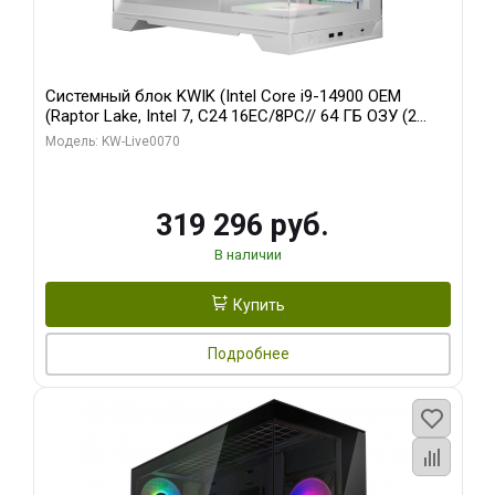
Системный блок KWIK (Intel Core i9-14900 OEM
(Raptor Lake, Intel 7, C24 16EC/8PC// 64 ГБ ОЗУ (2
модуля)/ Gigabyte RTX5080 XTREME WATERFORCE
Модель: KW-Live0070
16GB GDDR7 256bit/ 960 ГБ SSD)
319 296 руб.
В наличии
Купить
Подробнее