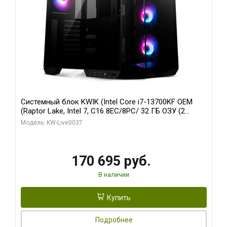
Системный блок KWIK (Intel Core i7-13700KF OEM
(Raptor Lake, Intel 7, C16 8EC/8PC/ 32 ГБ ОЗУ (2
модуля)/ Gigabyte RTX5070 AERO OC 12GB GDDR7
Модель: KW-Live0037
192bit 3xDP HDMI/ 1 ТБ SSD)
170 695 руб.
В наличии
Купить
Подробнее