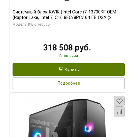
Системный блок KWIK (Intel Core i7-13700KF OEM
(Raptor Lake, Intel 7, C16 8EC/8PC/ 64 ГБ ОЗУ (2
модуля)/ ASUS RTX5080 PROART OC 16GB GDDR7
Модель: KW-Live0065
256bit Type-C DP 2/ 1 ТБ SSD)
318 508 руб.
В наличии
Купить
Подробнее