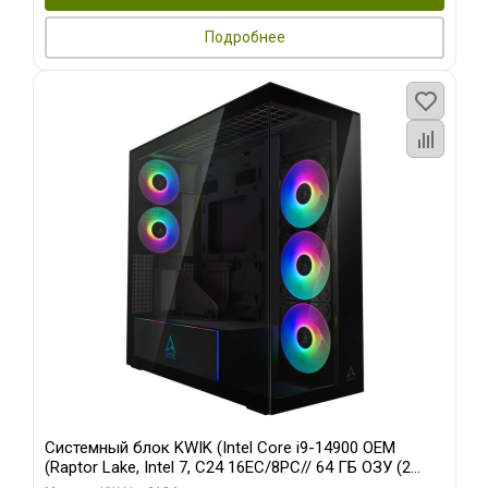
Подробнее
Системный блок KWIK (Intel Core i9-14900 OEM
(Raptor Lake, Intel 7, C24 16EC/8PC// 64 ГБ ОЗУ (2
модуля)/ Afox RTX4090 24GB GDDR6X 384-Bit 3xDP