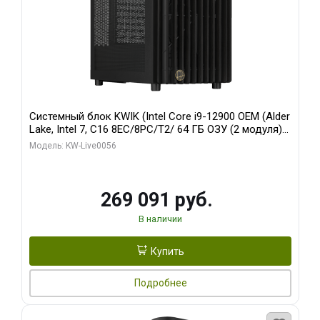
Системный блок KWIK (Intel Core i9-12900 OEM (Alder
Lake, Intel 7, C16 8EC/8PC/T2/ 64 ГБ ОЗУ (2 модуля)/
Palit RTX5080 INFINITY 3 OC 16GB GDDR7 256bit 3xDP
Модель: KW-Live0056
H/ 1 ТБ SSD)
269 091 руб.
В наличии
Купить
Подробнее