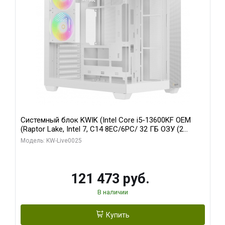
Системный блок KWIK (Intel Core i5-13600KF OEM
(Raptor Lake, Intel 7, C14 8EC/6PC/ 32 ГБ ОЗУ (2
модуля)/ Gigabyte RTX5060 WINDFORCE OC 8GB
Модель: KW-Live0025
GDDR7 128bit 3xDP / 960 ГБ SSD)
121 473 руб.
В наличии
Купить