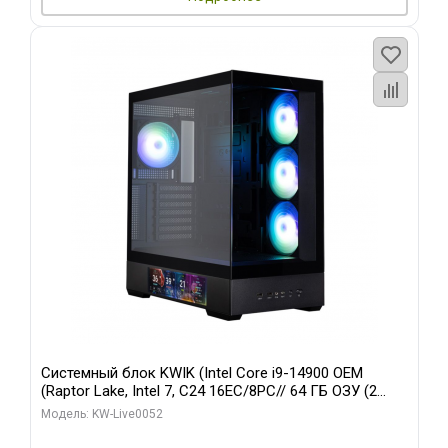
Системный блок KWIK (Intel Core i9-14900 OEM
(Raptor Lake, Intel 7, C24 16EC/8PC// 64 ГБ ОЗУ (2
модуля)/ Palit RTX5080 GAMINGPRO OC 16GB GDDR7
Модель: KW-Live0052
256bit 3xDP HD/ 512 ГБ SSD)