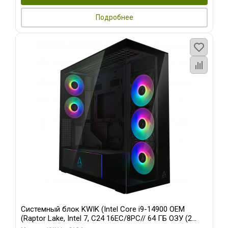
Подробнее
Системный блок KWIK (Intel Core i9-14900 OEM
(Raptor Lake, Intel 7, C24 16EC/8PC// 64 ГБ ОЗУ (2
модуля)/ Afox RTX4090 24GB GDDR6X 384-Bit 3xDP