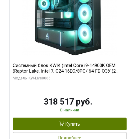
Системный блок KWIK (Intel Core i9-14900K OEM
(Raptor Lake, Intel 7, C24 16EC/8PC/ 64 ГБ ОЗУ (2
модуля)/ Gigabyte RTX5080 XTREME WATERFORCE
Модель: KW-Live0066
16GB GDDR7 256bit/ 1 ТБ SSD)
318 517 руб.
В наличии
Купить
Подробнее