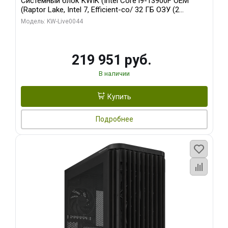
Системный блок KWIK (Intel Core i9-13900F OEM
(Raptor Lake, Intel 7, Efficient-co/ 32 ГБ ОЗУ (2
модуля)/ Gigabyte RTX5070Ti AERO OC 16GB GDDR7
Модель: KW-Live0044
256bit 3xDP HD/ 512 ГБ SSD)
219 951 руб.
В наличии
Купить
Подробнее