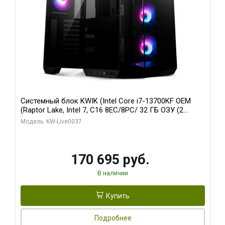
Системный блок KWIK (Intel Core i7-13700KF OEM
(Raptor Lake, Intel 7, C16 8EC/8PC/ 32 ГБ ОЗУ (2
модуля)/ Gigabyte RTX5070 AERO OC 12GB GDDR7
Модель: KW-Live0037
192bit 3xDP HDMI/ 1 ТБ SSD)
170 695 руб.
В наличии
Купить
Подробнее