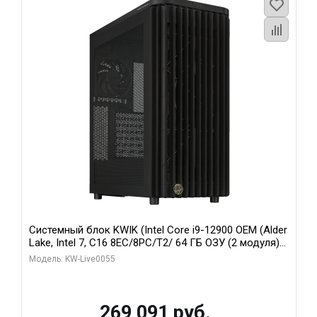
Системный блок KWIK (Intel Core i9-12900 OEM (Alder
Lake, Intel 7, C16 8EC/8PC/T2/ 64 ГБ ОЗУ (2 модуля)/
MSI RTX5080 SHADOW 3X OC 16GB GDDR7 256bit 3xDP
Модель: KW-Live0055
HDMI/ 1 ТБ SSD)
269 091 руб.