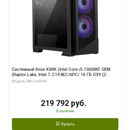
Системный блок KWIK (Intel Core i5-13600KF OEM
(Raptor Lake, Intel 7, C14 8EC/6PC/ 16 ГБ ОЗУ (2
модуля)/ Palit RTX5080 GAMINGPRO OC 16GB GDDR7
Модель: KW-Live0041
256bit 3xDP HD/ 512 ГБ SSD)
219 792 руб.
В наличии
Купить