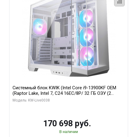
Системный блок KWIK (Intel Core i9-13900KF OEM
(Raptor Lake, Intel 7, C24 16EC/8P/ 32 ГБ ОЗУ (2
модуля)/ Gigabyte RX9070XT GAMING OC 16GB GDDR6
Модель: KW-Live0038
256bit 2xDP 2/ 960 ГБ SSD)
170 698 руб.
В наличии