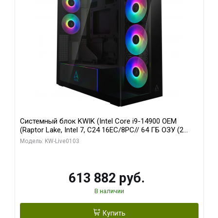
Системный блок KWIK (Intel Core i9-14900 OEM
(Raptor Lake, Intel 7, C24 16EC/8PC// 64 ГБ ОЗУ (2
модуля)/ Afox RTX4090 24GB GDDR6X 384-Bit 3xDP
Модель: KW-Live0103
HDMI ATX Turbo/ 960 ГБ SSD)
613 882 руб.
В наличии
Купить