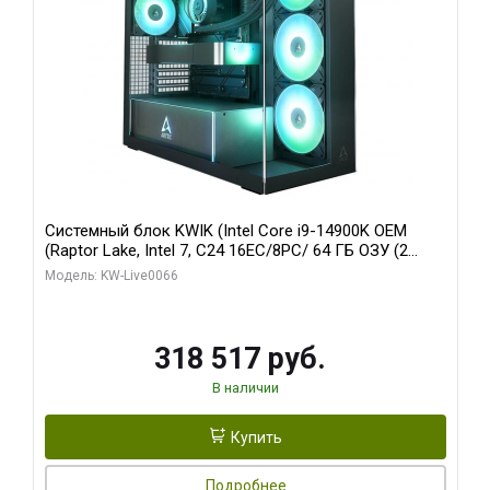
Системный блок KWIK (Intel Core i9-14900K OEM
(Raptor Lake, Intel 7, C24 16EC/8PC/ 64 ГБ ОЗУ (2
модуля)/ Gigabyte RTX5080 XTREME WATERFORCE
Модель: KW-Live0066
16GB GDDR7 256bit/ 1 ТБ SSD)
318 517 руб.
В наличии
Купить
Подробнее