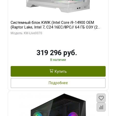
Системный блок KWIK (Intel Core i9-14900 OEM
(Raptor Lake, Intel 7, C24 16EC/8PC// 64 ГБ ОЗУ (2
модуля)/ Gigabyte RTX5080 XTREME WATERFORCE
Модель: KW-Live0070
16GB GDDR7 256bit/ 960 ГБ SSD)
319 296 руб.
В наличии
Купить
Подробнее