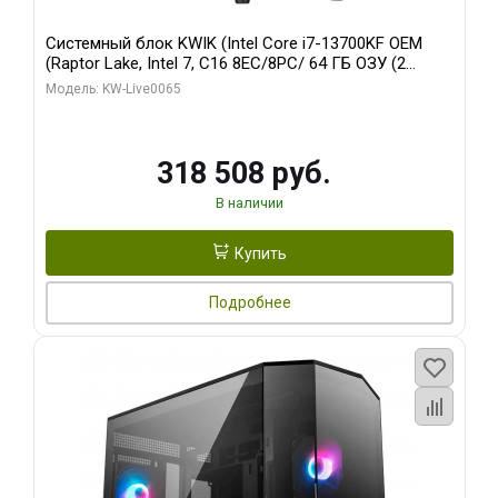
Системный блок KWIK (Intel Core i7-13700KF OEM
(Raptor Lake, Intel 7, C16 8EC/8PC/ 64 ГБ ОЗУ (2
модуля)/ ASUS RTX5080 PROART OC 16GB GDDR7
Модель: KW-Live0065
256bit Type-C DP 2/ 1 ТБ SSD)
318 508 руб.
В наличии
Купить
Подробнее