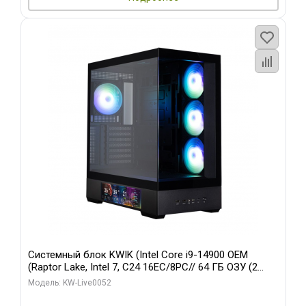
Системный блок KWIK (Intel Core i9-14900 OEM
(Raptor Lake, Intel 7, C24 16EC/8PC// 64 ГБ ОЗУ (2
модуля)/ Palit RTX5080 GAMINGPRO OC 16GB GDDR7
Модель: KW-Live0052
256bit 3xDP HD/ 512 ГБ SSD)