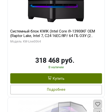
Системный блок KWIK (Intel Core i9-13900KF OEM
(Raptor Lake, Intel 7, C24 16EC/8P/ 64 ГБ ОЗУ (2
модуля)/ ASUS RTX5080 PROART OC 16GB GDDR7
Модель: KW-Live0064
256bit Type-C DP 2/ 512 ГБ SSD)
318 468 руб.
В наличии
Купить
Подробнее