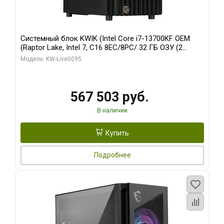
Системный блок KWIK (Intel Core i7-13700KF OEM
(Raptor Lake, Intel 7, C16 8EC/8PC/ 32 ГБ ОЗУ (2
модуля)/ Afox RTX4090 24GB GDDR6X 384-Bit 3xDP
Модель: KW-Live0095
HDMI ATX Turbo/ 512 ГБ SSD)
567 503 руб.
В наличии
Купить
Подробнее