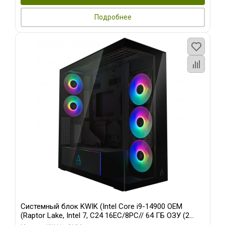
Подробнее
Системный блок KWIK (Intel Core i9-14900 OEM
(Raptor Lake, Intel 7, C24 16EC/8PC// 64 ГБ ОЗУ (2
модуля)/ Afox RTX4090 24GB GDDR6X 384-Bit 3xDP