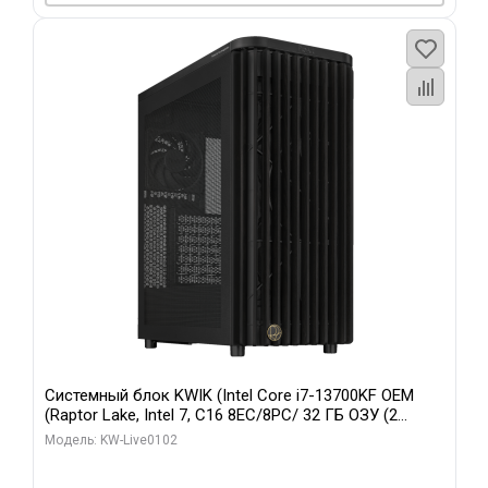
Системный блок KWIK (Intel Core i7-13700KF OEM
(Raptor Lake, Intel 7, C16 8EC/8PC/ 32 ГБ ОЗУ (2
модуля)/ Afox RTX4090 24GB GDDR6X 384-Bit 3xDP
Модель: KW-Live0102
HDMI ATX Turbo/ 960 ГБ SSD)