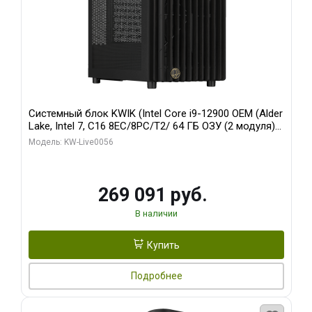
Системный блок KWIK (Intel Core i9-12900 OEM (Alder
Lake, Intel 7, C16 8EC/8PC/T2/ 64 ГБ ОЗУ (2 модуля)/
Palit RTX5080 INFINITY 3 OC 16GB GDDR7 256bit 3xDP
Модель: KW-Live0056
H/ 1 ТБ SSD)
269 091 руб.
В наличии
Купить
Подробнее