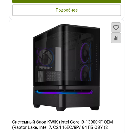
Подробнее
Системный блок KWIK (Intel Core i9-13900KF OEM
(Raptor Lake, Intel 7, C24 16EC/8P/ 64 ГБ ОЗУ (2
модуля)/ ASUS RTX5080 PROART OC 16GB GDDR7