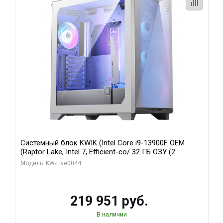
Системный блок KWIK (Intel Core i9-13900F OEM
(Raptor Lake, Intel 7, Efficient-co/ 32 ГБ ОЗУ (2
модуля)/ Gigabyte RTX5070Ti AERO OC 16GB GDDR7
Модель: KW-Live0044
256bit 3xDP HD/ 512 ГБ SSD)
219 951 руб.
В наличии