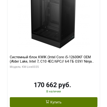
Системный блок KWIK (Intel Core i5-12600KF OEM
(Alder Lake, Intel 7, C10 4EC/6PC// 64 ГБ ОЗУ/ Ninja
Sinotex GTX1650 4GB 128bit GDDR6 DVI DP HDMI 2/
Модель: KW-Live0035
960 ГБ SSD)
170 662 руб.
В наличии
Купить