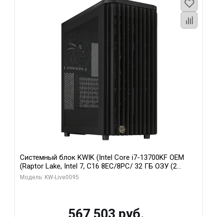
Системный блок KWIK (Intel Core i7-13700KF OEM
(Raptor Lake, Intel 7, C16 8EC/8PC/ 32 ГБ ОЗУ (2
модуля)/ Afox RTX4090 24GB GDDR6X 384-Bit 3xDP
Модель: KW-Live0095
HDMI ATX Turbo/ 512 ГБ SSD)
567 503 руб.