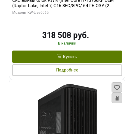
Системный блок KWIK (Intel Core i7-13700KF OEM
(Raptor Lake, Intel 7, C16 8EC/8PC/ 64 ГБ ОЗУ (2
модуля)/ ASUS RTX5080 PROART OC 16GB GDDR7
Модель: KW-Live0065
256bit Type-C DP 2/ 1 ТБ SSD)
318 508 руб.
В наличии
Купить
Подробнее