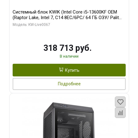
Системный блок KWIK (Intel Core i5-13600KF OEM
(Raptor Lake, Intel 7, C14 8EC/6PC/ 64 ГБ ОЗУ/ Palit
RTX5080 GAMINGPRO OC 16GB GDDR7 256bit 3xDP
Модель: KW-Live0067
HD/ 960 ГБ SSD)
318 713 руб.
В наличии
Купить
Подробнее