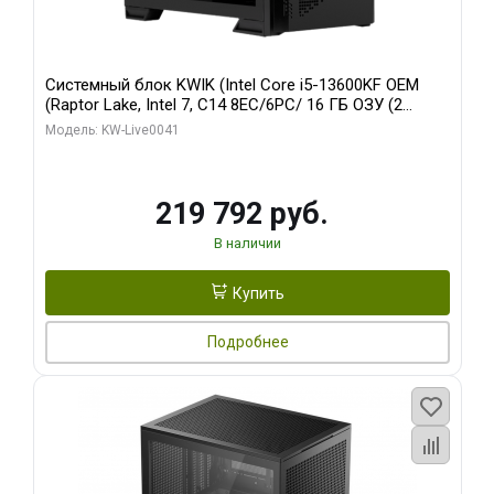
Системный блок KWIK (Intel Core i5-13600KF OEM
(Raptor Lake, Intel 7, C14 8EC/6PC/ 16 ГБ ОЗУ (2
модуля)/ Palit RTX5080 GAMINGPRO OC 16GB GDDR7
Модель: KW-Live0041
256bit 3xDP HD/ 512 ГБ SSD)
219 792 руб.
В наличии
Купить
Подробнее