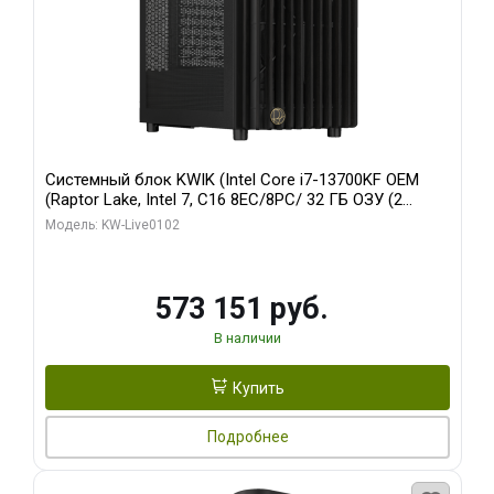
Системный блок KWIK (Intel Core i7-13700KF OEM
(Raptor Lake, Intel 7, C16 8EC/8PC/ 32 ГБ ОЗУ (2
модуля)/ Afox RTX4090 24GB GDDR6X 384-Bit 3xDP
Модель: KW-Live0102
HDMI ATX Turbo/ 960 ГБ SSD)
573 151 руб.
В наличии
Купить
Подробнее