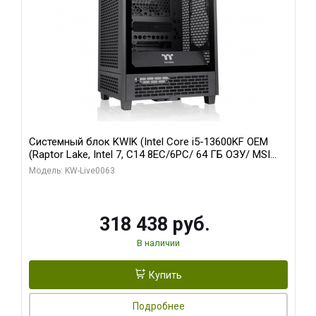
Системный блок KWIK (Intel Core i5-13600KF OEM
(Raptor Lake, Intel 7, C14 8EC/6PC/ 64 ГБ ОЗУ/ MSI
RTX5080 VENTUS 3X OC 16GB GDDR7 256bit 3xDP
Модель: KW-Live0063
HDMI/ 512 ГБ SSD)
318 438 руб.
В наличии
Купить
Подробнее