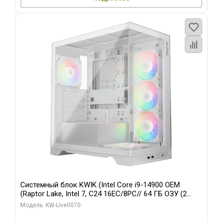
Системный блок KWIK (Intel Core i9-14900 OEM
(Raptor Lake, Intel 7, C24 16EC/8PC// 64 ГБ ОЗУ (2
модуля)/ Gigabyte RTX5080 XTREME WATERFORCE
Модель: KW-Live0070
16GB GDDR7 256bit/ 960 ГБ SSD)