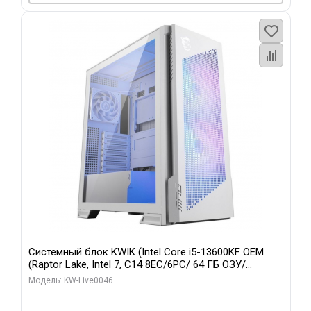
Системный блок KWIK (Intel Core i5-13600KF OEM
(Raptor Lake, Intel 7, C14 8EC/6PC/ 64 ГБ ОЗУ/
Gigabyte RTX5060Ti GAMING OC 8GB GDDR7 128bit
Модель: KW-Live0046
3xDP H/ 960 ГБ SSD)