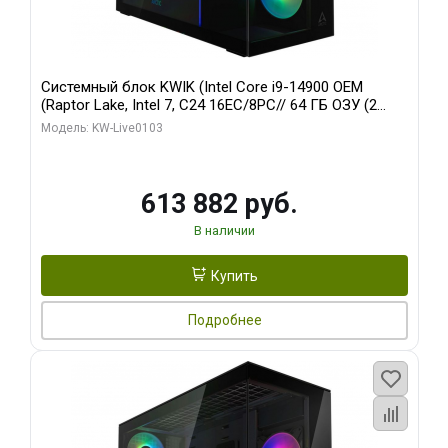
Системный блок KWIK (Intel Core i9-14900 OEM
(Raptor Lake, Intel 7, C24 16EC/8PC// 64 ГБ ОЗУ (2
модуля)/ Afox RTX4090 24GB GDDR6X 384-Bit 3xDP
Модель: KW-Live0103
HDMI ATX Turbo/ 960 ГБ SSD)
613 882 руб.
В наличии
Купить
Подробнее