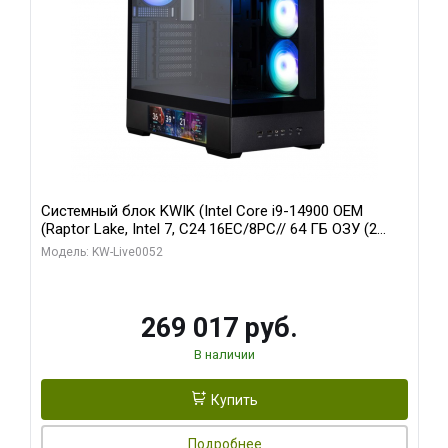
Системный блок KWIK (Intel Core i9-14900 OEM
(Raptor Lake, Intel 7, C24 16EC/8PC// 64 ГБ ОЗУ (2
модуля)/ Palit RTX5080 GAMINGPRO OC 16GB GDDR7
Модель: KW-Live0052
256bit 3xDP HD/ 512 ГБ SSD)
269 017 руб.
В наличии
Купить
Подробнее