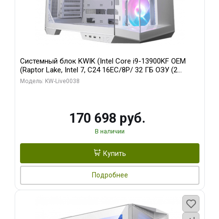
Системный блок KWIK (Intel Core i9-13900KF OEM
(Raptor Lake, Intel 7, C24 16EC/8P/ 32 ГБ ОЗУ (2
модуля)/ Gigabyte RX9070XT GAMING OC 16GB GDDR6
Модель: KW-Live0038
256bit 2xDP 2/ 960 ГБ SSD)
170 698 руб.
В наличии
Купить
Подробнее