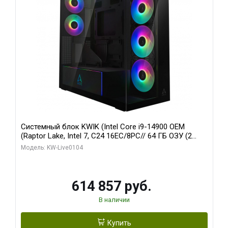
Системный блок KWIK (Intel Core i9-14900 OEM
(Raptor Lake, Intel 7, C24 16EC/8PC// 64 ГБ ОЗУ (2
модуля)/ Afox RTX4090 24GB GDDR6X 384-Bit 3xDP
Модель: KW-Live0104
HDMI ATX Turbo/ 1 ТБ SSD)
614 857 руб.
В наличии
Купить