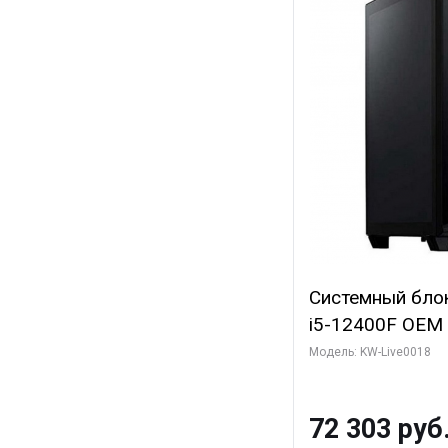
Системный блок 
i5-12400F OEM (A
C6 0EC/6PC/T1/
Модель: KW-Live0018
модуля)/ Ninja
SUPER 6GB GDDR
72 303 руб
960 ГБ SSD)