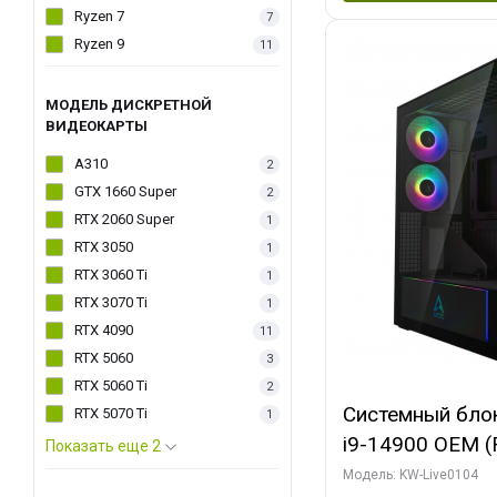
Ryzen 7
7
Ryzen 9
11
МОДЕЛЬ ДИСКРЕТНОЙ
ВИДЕОКАРТЫ
A310
2
GTX 1660 Super
2
RTX 2060 Super
1
RTX 3050
1
RTX 3060 Ti
1
RTX 3070 Ti
1
RTX 4090
11
RTX 5060
3
RTX 5060 Ti
2
Системный блок 
RTX 5070 Ti
1
i9-14900 OEM (Ra
Показать еще 2
C24 16EC/8PC//
Модель: KW-Live0104