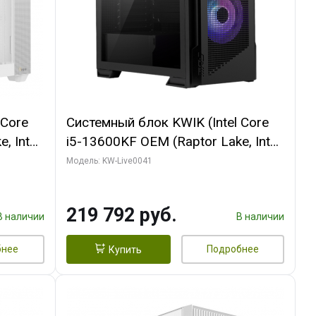
 Core
Системный блок KWIK (Intel Core
, Intel
i5-13600KF OEM (Raptor Lake, Intel
(2
7, C14 8EC/6PC/ 16 ГБ ОЗУ (2
Модель: KW-Live0041
 EAGLE
модуля)/ Palit RTX5080
3xDP /
GAMINGPRO OC 16GB GDDR7
219 792 руб.
256bit 3xDP HD/ 512 ГБ SSD)
В наличии
В наличии
бнее
Подробнее
Купить