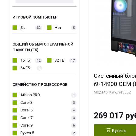
ИГРОВОЙ КОМПЬЮТЕР
Да
Нет
32
5
ОБЩИЙ ОБЪЕМ ОПЕРАТИВНОЙ
ПАМЯТИ (ГБ)
16 ГБ
32 ГБ
12
17
64 ГБ
8
Системный блок 
i9-14900 OEM (Ra
СЕМЕЙСТВО ПРОЦЕССОРОВ
C24 16EC/8PC//
Модель: KW-Live0052
Athlon PRO
1
модуля)/ Palit
Core i3
3
GAMINGPRO OC
Core i5
4
269 017 ру
256bit 3xDP HD
Core i7
3
Core i9
6
Купить
Ryzen 5
2