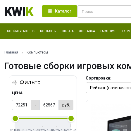
KWI
K
Каталог
КОНФИГУРАТОР ПК
КОНТАКТЫ
ОПЛАТА
ДОСТАВКА
ГАРАНТИЯ
О КОМ
Главная
Компьютеры
Готовые сборки игровых ко
Сортировка:
Фильтр
ЦЕНА
-
руб.
72 тыс.
211 тыс.
349 тыс.
487 тыс.
626 тыс.