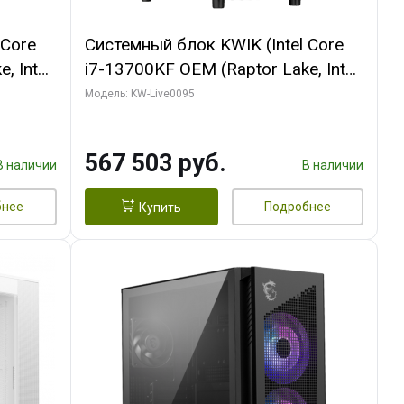
 Core
Системный блок KWIK (Intel Core
, Intel
i7-13700KF OEM (Raptor Lake, Intel
(2
7, C16 8EC/8PC/ 32 ГБ ОЗУ (2
Модель: KW-Live0095
GB
модуля)/ Afox RTX4090 24GB
 ATX
GDDR6X 384-Bit 3xDP HDMI ATX
567 503 руб.
Turbo/ 512 ГБ SSD)
В наличии
В наличии
бнее
Подробнее
Купить