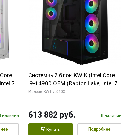
 Core
Системный блок KWIK (Intel Core
ntel 7,
i9-14900 OEM (Raptor Lake, Intel 7,
(2
C24 16EC/8PC// 64 ГБ ОЗУ (2
Модель: KW-Live0103
модуля)/ Afox RTX4090 24GB
B
GDDR6X 384-Bit 3xDP HDMI ATX
613 882 руб.
Turbo/ 960 ГБ SSD)
В наличии
В наличии
бнее
Подробнее
Купить