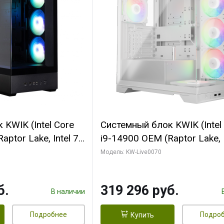
KWIK (Intel Core
Системный блок KWIK (Intel
ptor Lake, Intel 7,
i9-14900 OEM (Raptor Lake, I
 64 ГБ ОЗУ (2
C24 16EC/8PC// 64 ГБ ОЗУ 
Модель: KW-Live0070
 RTX5080
модуля)/ Gigabyte RTX5080
 16GB GDDR7
XTREME WATERFORCE 16G
б.
319 296 руб.
/ 512 ГБ SSD)
GDDR7 256bit/ 960 ГБ SSD)
В наличии
Подробнее
Подро
Купить