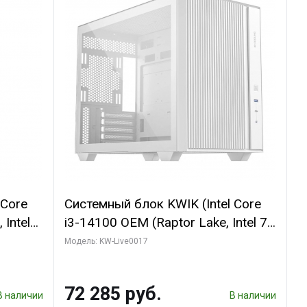
 Core
Системный блок KWIK (Intel Core
 Intel
i3-14100 OEM (Raptor Lake, Intel 7,
 (2
C4 0EC/4PC/T8/ 32 ГБ ОЗУ (2
Модель: KW-Live0017
SHADOW
модуля)/ Gigabyte Arc A310
bit
WINDFORCE 4GB GDDR6 64bit
72 285 руб.
2xDP 2xH/ 1 ТБ SSD)
В наличии
В наличии