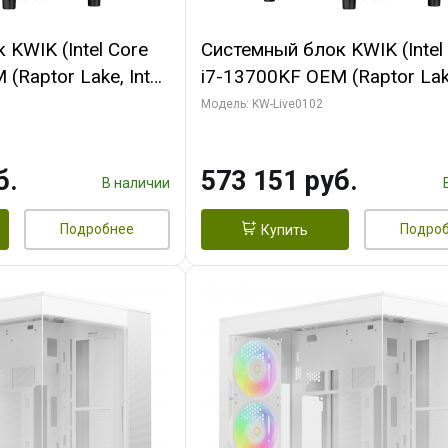
KWIK (Intel Core
Системный блок KWIK (Intel
(Raptor Lake, Intel
i7-13700KF OEM (Raptor Lake
/ 64 ГБ ОЗУ (2
7, C16 8EC/8PC/ 32 ГБ ОЗУ 
Модель: KW-Live0102
 RTX5080 PROART
модуля)/ Afox RTX4090 24
256bit Type-C DP
GDDR6X 384-Bit 3xDP HDMI
б.
573 151 руб.
Turbo/ 960 ГБ SSD)
В наличии
Подробнее
Подро
Купить