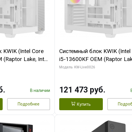
KWIK (Intel Core
Системный блок KWIK (Intel
(Raptor Lake, Intel
i5-13600KF OEM (Raptor Lake
/ 32 ГБ ОЗУ (2
7, C14 8EC/6PC/ 32 ГБ ОЗУ 
Модель: KW-Live0026
yte RTX5060
модуля)/ Gigabyte RTX5060
8GB GDDR7 128bit
MAX OC 8GB GDDR7 128bit 
б.
121 473 руб.
SSD)
960 ГБ SSD)
В наличии
Подробнее
Подро
Купить