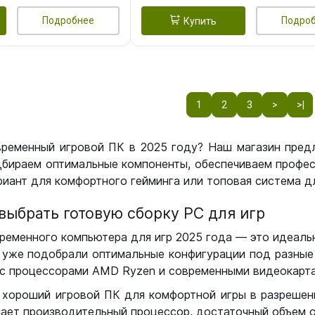
Подробнее
Подро
Купить
1
2
3
>
>|
временный игровой ПК в 2025 году? Наш магазин пред
бираем оптимальные компоненты, обеспечиваем профес
иант для комфортного гейминга или топовая система дл
выбрать готовую сборку РС для игр
ременного компьютера для игр 2025 года — это идеальн
уже подобрали оптимальные конфигурации под разные 
с процессорами AMD Ryzen и современными видеокарта
 хороший игровой ПК для комфортной игры в разрешении
чает производительный процессор, достаточный объем о