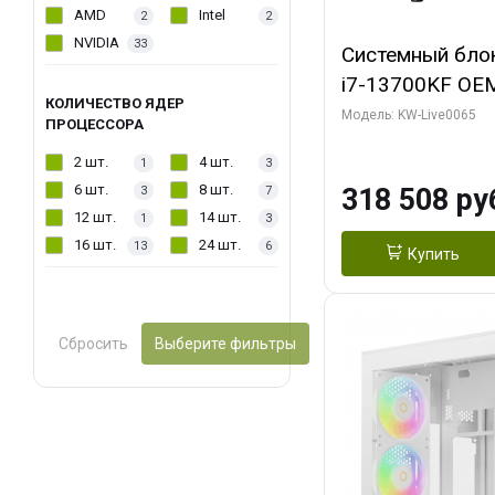
AMD
Intel
2
2
NVIDIA
33
Системный блок 
i7-13700KF OEM 
КОЛИЧЕСТВО ЯДЕР
7, C16 8EC/8PC
Модель: KW-Live0065
ПРОЦЕССОРА
модуля)/ ASUS
2 шт.
4 шт.
1
3
OC 16GB GDDR7 
6 шт.
8 шт.
318 508 ру
3
7
2/ 1 ТБ SSD)
12 шт.
14 шт.
1
3
16 шт.
24 шт.
13
6
Купить
Сбросить
Выберите фильтры