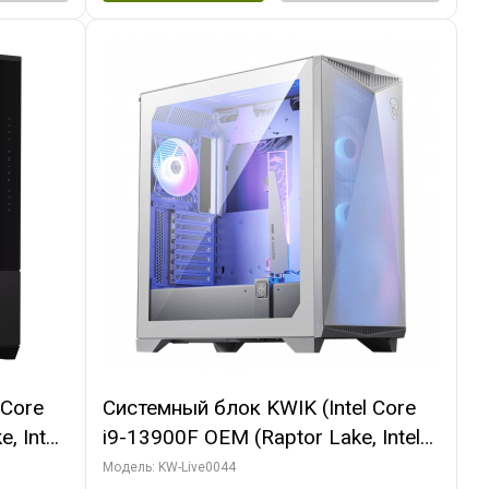
 Core
Системный блок KWIK (Intel Core
, Intel
i9-13900F OEM (Raptor Lake, Intel
(2
7, Efficient-co/ 32 ГБ ОЗУ (2
Модель: KW-Live0044