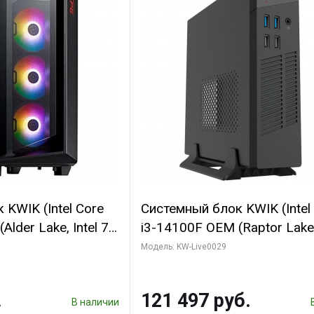
KWIK (Intel Core
Системный блок KWIK (Intel
lder Lake, Intel 7,
i3-14100F OEM (Raptor Lake,
 32 ГБ ОЗУ (2
7, C4 0EC/4PC/T/ 64 ГБ ОЗУ
Модель: KW-Live0029
 Sinotex GTX1660
модуля)/ MSI RTX5060Ti 
6 192bit DVI DP /
2X OC PLUS 8GB GDDR7 128
.
121 497 руб.
3xD/ 960 ГБ SSD)
В наличии