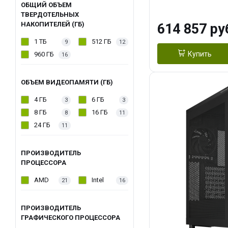
модуля)/ Afox
ОБЩИЙ ОБЪЕМ
ТВЕРДОТЕЛЬНЫХ
GDDR6X 384-Bi
НАКОПИТЕЛЕЙ (ГБ)
614 857 ру
Turbo/ 1 ТБ SS
1 ТБ
512 ГБ
9
12
Купить
960 ГБ
16
ОБЪЕМ ВИДЕОПАМЯТИ (ГБ)
4 ГБ
6 ГБ
3
3
8 ГБ
16 ГБ
8
11
24 ГБ
11
ПРОИЗВОДИТЕЛЬ
ПРОЦЕССОРА
AMD
Intel
21
16
ПРОИЗВОДИТЕЛЬ
ГРАФИЧЕСКОГО ПРОЦЕССОРА