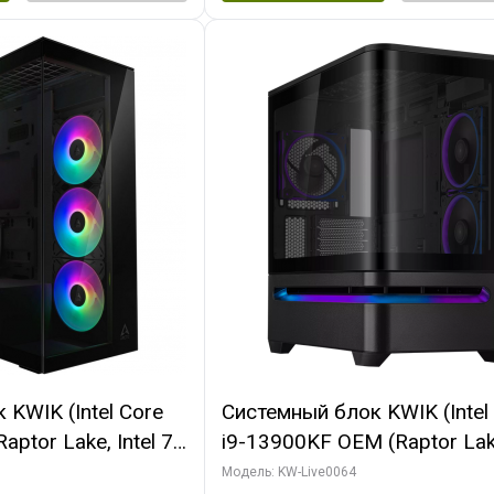
KWIK (Intel Core
Системный блок KWIK (Intel
ptor Lake, Intel 7,
i9-13900KF OEM (Raptor Lake
 64 ГБ ОЗУ (2
7, C24 16EC/8P/ 64 ГБ ОЗУ 
Модель: KW-Live0064