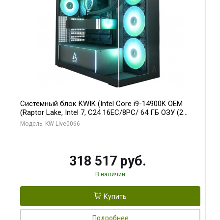
Системный блок KWIK (Intel Core i9-14900K OEM
(Raptor Lake, Intel 7, C24 16EC/8PC/ 64 ГБ ОЗУ (2
модуля)/ Gigabyte RTX5080 XTREME WATERFORCE
Модель: KW-Live0066
16GB GDDR7 256bit/ 1 ТБ SSD)
318 517 руб.
В наличии
Купить
Подробнее