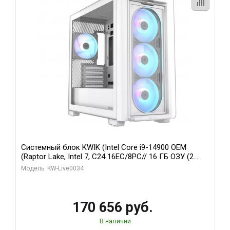
Системный блок KWIK (Intel Core i9-14900 OEM
(Raptor Lake, Intel 7, C24 16EC/8PC// 16 ГБ ОЗУ (2
модуля)/ MSI RTX5060Ti VENTUS 2X PLUS 16GB
Модель: KW-Live0034
GDDR7 128bit 3xDP / 1 ТБ SSD)
170 656 руб.
В наличии