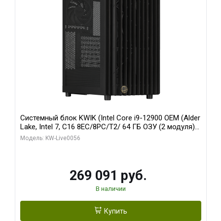
Системный блок KWIK (Intel Core i9-12900 OEM (Alder
Lake, Intel 7, C16 8EC/8PC/T2/ 64 ГБ ОЗУ (2 модуля)/
Palit RTX5080 INFINITY 3 OC 16GB GDDR7 256bit 3xDP
Модель: KW-Live0056
H/ 1 ТБ SSD)
269 091 руб.
В наличии
Купить