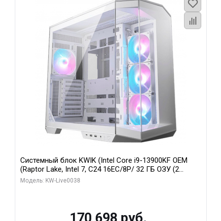
Системный блок KWIK (Intel Core i9-13900KF OEM
(Raptor Lake, Intel 7, C24 16EC/8P/ 32 ГБ ОЗУ (2
модуля)/ Gigabyte RX9070XT GAMING OC 16GB GDDR6
Модель: KW-Live0038
256bit 2xDP 2/ 960 ГБ SSD)
170 698 руб.