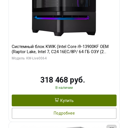
Системный блок KWIK (Intel Core i9-13900KF OEM
(Raptor Lake, Intel 7, C24 16EC/8P/ 64 ГБ ОЗУ (2
модуля)/ ASUS RTX5080 PROART OC 16GB GDDR7
Модель: KW-Live0064
256bit Type-C DP 2/ 512 ГБ SSD)
318 468 руб.
В наличии
Купить
Подробнее