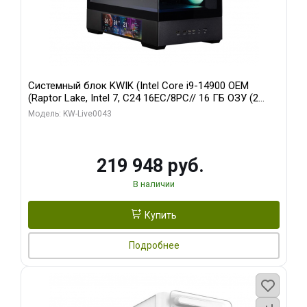
Системный блок KWIK (Intel Core i9-14900 OEM
(Raptor Lake, Intel 7, C24 16EC/8PC// 16 ГБ ОЗУ (2
модуля)/ Palit RTX5070Ti GAMINGPRO-S OC 16GB
Модель: KW-Live0043
GDDR7 256bit 3xD/ 512 ГБ SSD)
219 948 руб.
В наличии
Купить
Подробнее