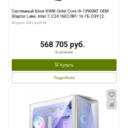
Системный блок KWIK (Intel Core i9-13900KF OEM
(Raptor Lake, Intel 7, C24 16EC/8P/ 16 ГБ ОЗУ (2
модуля)/ Afox RTX4090 24GB GDDR6X 384-Bit 3xDP
Модель: KW-Live0098
HDMI ATX Turbo/ 512 ГБ SSD)
568 705 руб.
В наличии
Купить
Подробнее