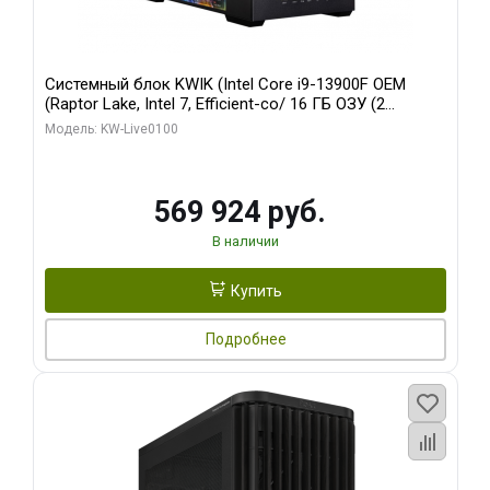
Системный блок KWIK (Intel Core i9-13900F OEM
(Raptor Lake, Intel 7, Efficient-co/ 16 ГБ ОЗУ (2
модуля)/ Afox RTX4090 24GB GDDR6X 384-Bit 3xDP
Модель: KW-Live0100
HDMI ATX Turbo/ 512 ГБ SSD)
569 924 руб.
В наличии
Купить
Подробнее