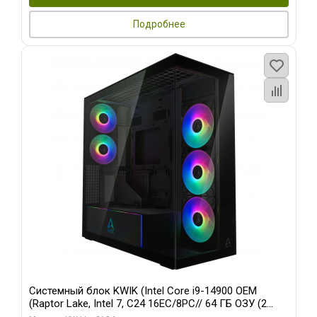
Подробнее
Системный блок KWIK (Intel Core i9-14900 OEM
(Raptor Lake, Intel 7, C24 16EC/8PC// 64 ГБ ОЗУ (2
модуля)/ Afox RTX4090 24GB GDDR6X 384-Bit 3xDP