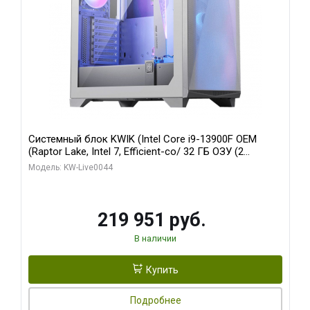
Системный блок KWIK (Intel Core i9-13900F OEM
(Raptor Lake, Intel 7, Efficient-co/ 32 ГБ ОЗУ (2
модуля)/ Gigabyte RTX5070Ti AERO OC 16GB GDDR7
Модель: KW-Live0044
256bit 3xDP HD/ 512 ГБ SSD)
219 951 руб.
В наличии
Купить
Подробнее