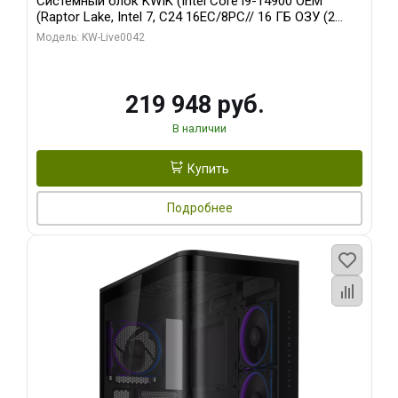
Системный блок KWIK (Intel Core i9-14900 OEM
(Raptor Lake, Intel 7, C24 16EC/8PC// 16 ГБ ОЗУ (2
модуля)/ Gigabyte RTX5070Ti EAGLE OC ICE SFF 16GB
Модель: KW-Live0042
GDDR7 256bi/ 512 ГБ SSD)
219 948 руб.
В наличии
Купить
Подробнее