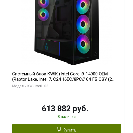
Системный блок KWIK (Intel Core i9-14900 OEM
(Raptor Lake, Intel 7, C24 16EC/8PC// 64 ГБ ОЗУ (2
модуля)/ Afox RTX4090 24GB GDDR6X 384-Bit 3xDP
Модель: KW-Live0103
HDMI ATX Turbo/ 960 ГБ SSD)
613 882 руб.
В наличии
Купить