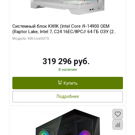
Системный блок KWIK (Intel Core i9-14900 OEM
(Raptor Lake, Intel 7, C24 16EC/8PC// 64 ГБ ОЗУ (2
модуля)/ Gigabyte RTX5080 XTREME WATERFORCE
Модель: KW-Live0070
16GB GDDR7 256bit/ 960 ГБ SSD)
319 296 руб.
В наличии
Купить
Подробнее