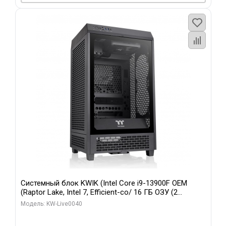
Системный блок KWIK (Intel Core i9-13900F OEM
(Raptor Lake, Intel 7, Efficient-co/ 16 ГБ ОЗУ (2
модуля)/ Gigabyte RTX5070 GAMING OC 12GB GDDR7
Модель: KW-Live0040
192bit 3xDP HD/ 960 ГБ SSD)