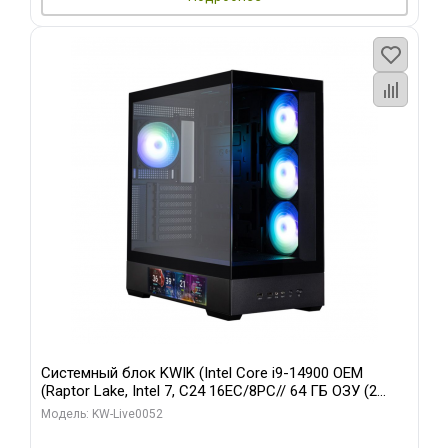
Системный блок KWIK (Intel Core i9-14900 OEM
(Raptor Lake, Intel 7, C24 16EC/8PC// 64 ГБ ОЗУ (2
модуля)/ Palit RTX5080 GAMINGPRO OC 16GB GDDR7
Модель: KW-Live0052
256bit 3xDP HD/ 512 ГБ SSD)