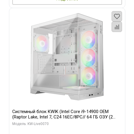
Системный блок KWIK (Intel Core i9-14900 OEM
(Raptor Lake, Intel 7, C24 16EC/8PC// 64 ГБ ОЗУ (2
модуля)/ Gigabyte RTX5080 XTREME WATERFORCE
Модель: KW-Live0070
16GB GDDR7 256bit/ 960 ГБ SSD)