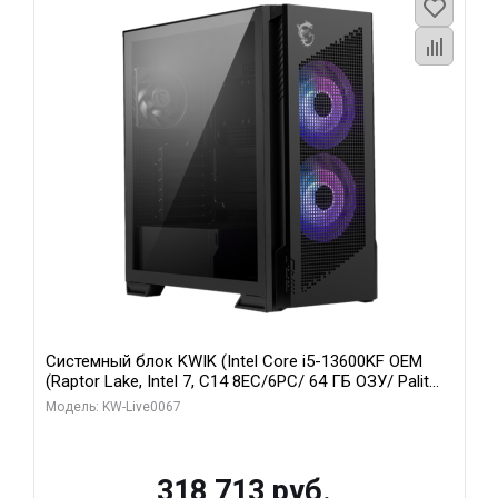
Системный блок KWIK (Intel Core i5-13600KF OEM
(Raptor Lake, Intel 7, C14 8EC/6PC/ 64 ГБ ОЗУ/ Palit
RTX5080 GAMINGPRO OC 16GB GDDR7 256bit 3xDP
Модель: KW-Live0067
HD/ 960 ГБ SSD)
318 713 руб.