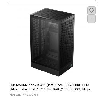
Системный блок KWIK (Intel Core i5-12600KF OEM
(Alder Lake, Intel 7, C10 4EC/6PC// 64 ГБ ОЗУ/ Ninja
Sinotex GTX1650 4GB 128bit GDDR6 DVI DP HDMI 2/
Модель: KW-Live0035
960 ГБ SSD)