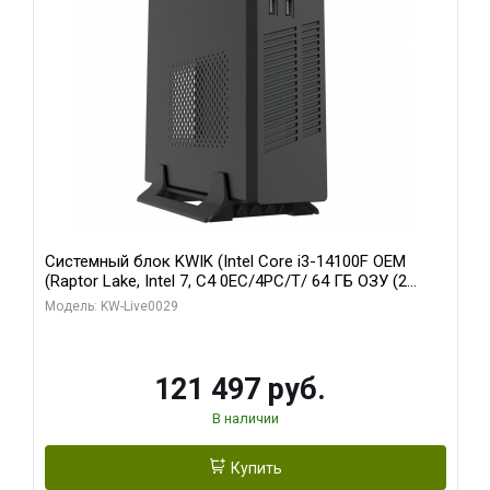
Системный блок KWIK (Intel Core i3-14100F OEM
(Raptor Lake, Intel 7, C4 0EC/4PC/T/ 64 ГБ ОЗУ (2
модуля)/ MSI RTX5060Ti SHADOW 2X OC PLUS 8GB
Модель: KW-Live0029
GDDR7 128bit 3xD/ 960 ГБ SSD)
121 497 руб.
В наличии
Купить