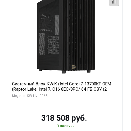
Системный блок KWIK (Intel Core i7-13700KF OEM
(Raptor Lake, Intel 7, C16 8EC/8PC/ 64 ГБ ОЗУ (2
модуля)/ ASUS RTX5080 PROART OC 16GB GDDR7
Модель: KW-Live0065
256bit Type-C DP 2/ 1 ТБ SSD)
318 508 руб.
В наличии