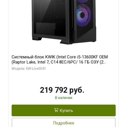
Системный блок KWIK (Intel Core i5-13600KF OEM
(Raptor Lake, Intel 7, C14 8EC/6PC/ 16 ГБ ОЗУ (2
модуля)/ Palit RTX5080 GAMINGPRO OC 16GB GDDR7
Модель: KW-Live0041
256bit 3xDP HD/ 512 ГБ SSD)
219 792 руб.
В наличии
Купить
Подробнее