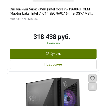
Системный блок KWIK (Intel Core i5-13600KF OEM
(Raptor Lake, Intel 7, C14 8EC/6PC/ 64 ГБ ОЗУ/ MSI
RTX5080 VENTUS 3X OC 16GB GDDR7 256bit 3xDP
Модель: KW-Live0063
HDMI/ 512 ГБ SSD)
318 438 руб.
В наличии
Купить
Подробнее