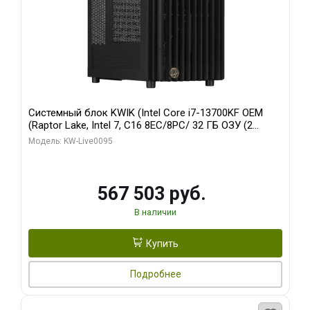
Системный блок KWIK (Intel Core i7-13700KF OEM
(Raptor Lake, Intel 7, C16 8EC/8PC/ 32 ГБ ОЗУ (2
модуля)/ Afox RTX4090 24GB GDDR6X 384-Bit 3xDP
Модель: KW-Live0095
HDMI ATX Turbo/ 512 ГБ SSD)
567 503 руб.
В наличии
Купить
Подробнее