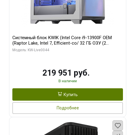
Системный блок KWIK (Intel Core i9-13900F OEM
(Raptor Lake, Intel 7, Efficient-co/ 32 ГБ ОЗУ (2
модуля)/ Gigabyte RTX5070Ti AERO OC 16GB GDDR7
Модель: KW-Live0044
256bit 3xDP HD/ 512 ГБ SSD)
219 951 руб.
В наличии
Купить
Подробнее