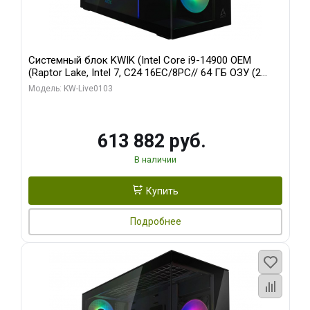
Системный блок KWIK (Intel Core i9-14900 OEM
(Raptor Lake, Intel 7, C24 16EC/8PC// 64 ГБ ОЗУ (2
модуля)/ Afox RTX4090 24GB GDDR6X 384-Bit 3xDP
Модель: KW-Live0103
HDMI ATX Turbo/ 960 ГБ SSD)
613 882 руб.
В наличии
Купить
Подробнее