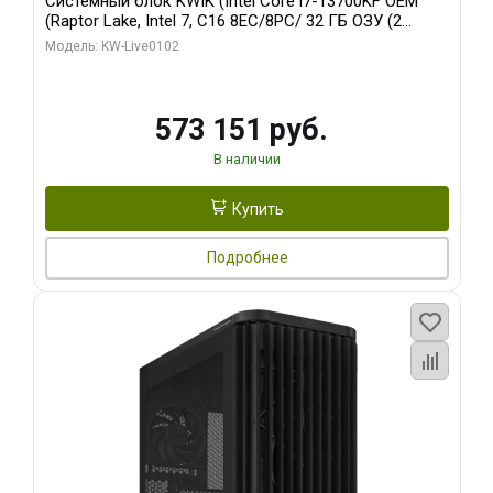
Системный блок KWIK (Intel Core i7-13700KF OEM
(Raptor Lake, Intel 7, C16 8EC/8PC/ 32 ГБ ОЗУ (2
модуля)/ Afox RTX4090 24GB GDDR6X 384-Bit 3xDP
Модель: KW-Live0102
HDMI ATX Turbo/ 960 ГБ SSD)
573 151 руб.
В наличии
Купить
Подробнее