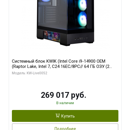
Системный блок KWIK (Intel Core i9-14900 OEM
(Raptor Lake, Intel 7, C24 16EC/8PC// 64 ГБ ОЗУ (2
модуля)/ Palit RTX5080 GAMINGPRO OC 16GB GDDR7
Модель: KW-Live0052
256bit 3xDP HD/ 512 ГБ SSD)
269 017 руб.
В наличии
Купить
Подробнее