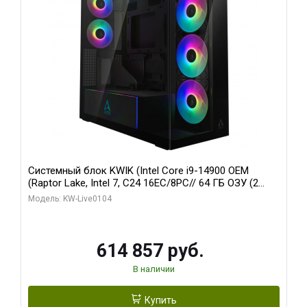
Системный блок KWIK (Intel Core i9-14900 OEM
(Raptor Lake, Intel 7, C24 16EC/8PC// 64 ГБ ОЗУ (2
модуля)/ Afox RTX4090 24GB GDDR6X 384-Bit 3xDP
Модель: KW-Live0104
HDMI ATX Turbo/ 1 ТБ SSD)
614 857 руб.
В наличии
Купить