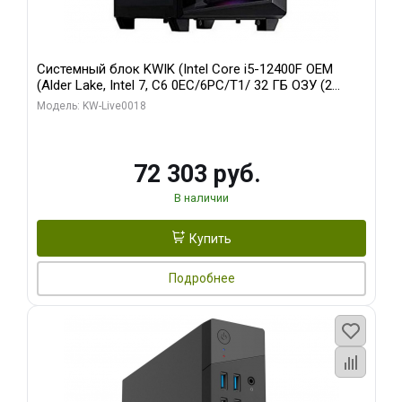
Системный блок KWIK (Intel Core i5-12400F OEM
(Alder Lake, Intel 7, C6 0EC/6PC/T1/ 32 ГБ ОЗУ (2
модуля)/ Ninja Sinotex GTX1660 SUPER 6GB GDDR6
Модель: KW-Live0018
192bit DVI DP / 960 ГБ SSD)
72 303 руб.
В наличии
Купить
Подробнее