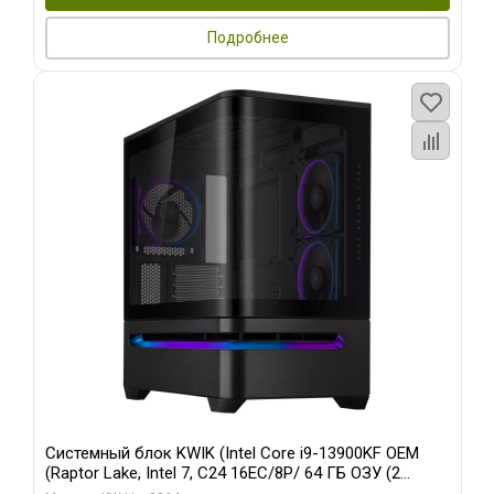
Подробнее
Системный блок KWIK (Intel Core i9-13900KF OEM
(Raptor Lake, Intel 7, C24 16EC/8P/ 64 ГБ ОЗУ (2
модуля)/ ASUS RTX5080 PROART OC 16GB GDDR7