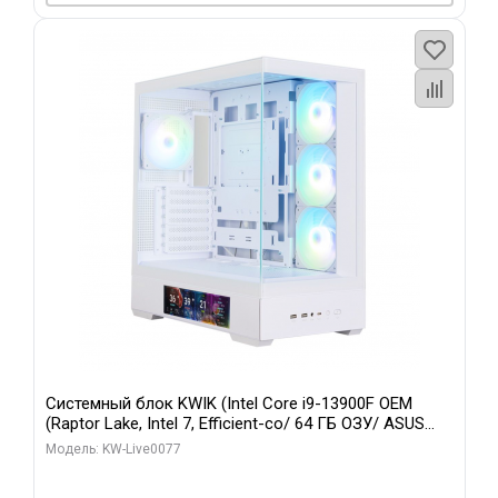
Системный блок KWIK (Intel Core i9-13900F OEM
(Raptor Lake, Intel 7, Efficient-co/ 64 ГБ ОЗУ/ ASUS
RTX5080 TUF GAMING OC 16GB GDDR7 256bit 3xDP 3x/
Модель: KW-Live0077
512 ГБ SSD)