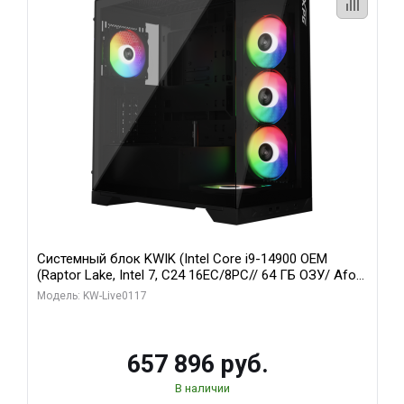
Системный блок KWIK (Intel Core i9-14900 OEM
(Raptor Lake, Intel 7, C24 16EC/8PC// 64 ГБ ОЗУ/ Afox
RTX4090 24GB GDDR6X 384-Bit 3xDP HDMI ATX Turbo/
Модель: KW-Live0117
1 ТБ SSD)
657 896 руб.
В наличии