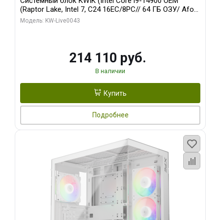
Системный блок KWIK (Intel Core i9-14900 OEM
(Raptor Lake, Intel 7, C24 16EC/8PC// 64 ГБ ОЗУ/ Afox
RTX3060Ti 8GB GDDR6 256bit 3xDP HDMI 2FAN RTL/
Модель: KW-Live0043
512 ГБ SSD)
214 110 руб.
В наличии
Купить
Подробнее