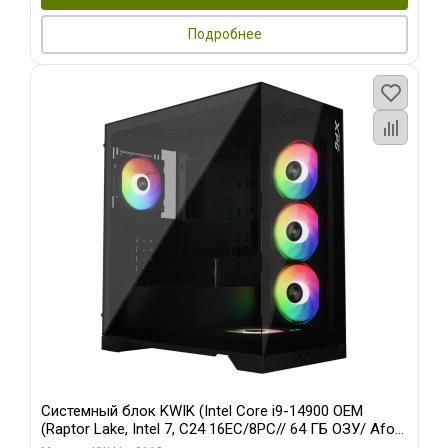
Подробнее
Системный блок KWIK (Intel Core i9-14900 OEM
(Raptor Lake, Intel 7, C24 16EC/8PC// 64 ГБ ОЗУ/ Afox
RTX4090 24GB GDDR6X 384-Bit 3xDP HDMI ATX Turbo/