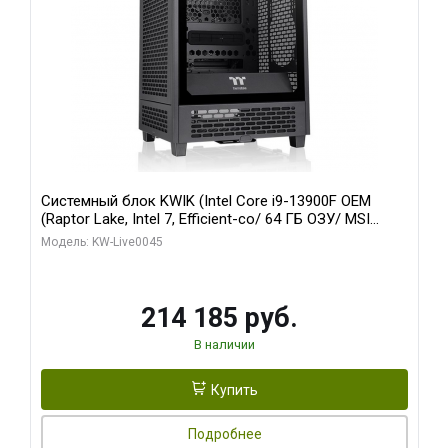
Системный блок KWIK (Intel Core i9-13900F OEM
(Raptor Lake, Intel 7, Efficient-co/ 64 ГБ ОЗУ/ MSI
RTX5060Ti SHADOW 2X OC PLUS 8GB GDDR7 128bit
Модель: KW-Live0045
3xD/ 960 ГБ SSD)
214 185 руб.
В наличии
Купить
Подробнее