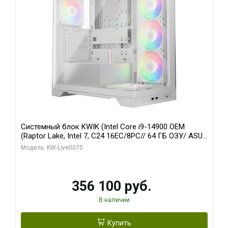
Системный блок KWIK (Intel Core i9-14900 OEM
(Raptor Lake, Intel 7, C24 16EC/8PC// 64 ГБ ОЗУ/ ASUS
RTX5080 PRIME EVO OC 16GB GDDR7 256bit 3xDP
Модель: KW-Live0075
HDM/ 1 ТБ SSD)
356 100 руб.
В наличии
Купить