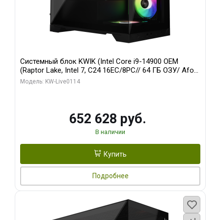
Системный блок KWIK (Intel Core i9-14900 OEM
(Raptor Lake, Intel 7, C24 16EC/8PC// 64 ГБ ОЗУ/ Afox
RTX4090 24GB GDDR6X 384-Bit 3xDP HDMI ATX Turbo/
Модель: KW-Live0114
512 ГБ SSD)
652 628 руб.
В наличии
Купить
Подробнее