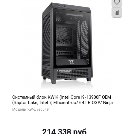
Системный блок KWIK (Intel Core i9-13900F OEM
(Raptor Lake, Intel 7, Efficient-co/ 64 ГБ ОЗУ/ Ninja
Sinotex RTX3070Ti 8GB GDDR6X 256bit 3xDP HDMI / 1
Модель: KW-Live0049
ТБ SSD)
214 338 руб.