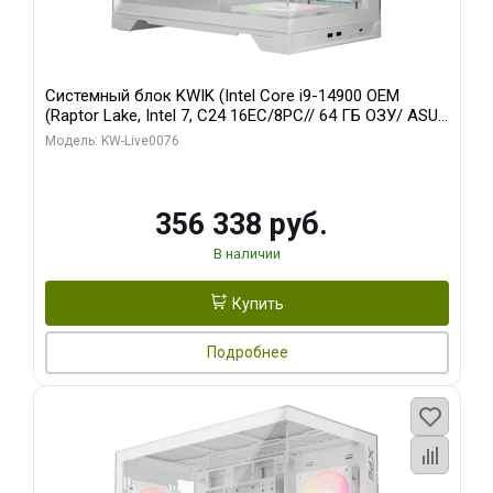
Системный блок KWIK (Intel Core i9-14900 OEM
(Raptor Lake, Intel 7, C24 16EC/8PC// 64 ГБ ОЗУ/ ASUS
RTX5080 PRIME EVO OC 16GB GDDR7 256bit 3xDP
Модель: KW-Live0076
HDM/ 960 ГБ SSD)
356 338 руб.
В наличии
Купить
Подробнее