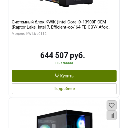
Системный блок KWIK (Intel Core i9-13900F OEM
(Raptor Lake, Intel 7, Efficient-co/ 64 ГБ ОЗУ/ Afox
RTX4090 24GB GDDR6X 384-Bit 3xDP HDMI ATX Turbo/
Модель: KW-Live0112
960 ГБ SSD)
644 507 руб.
В наличии
Купить
Подробнее