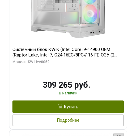
Системный блок KWIK (Intel Core i9-14900 OEM
(Raptor Lake, Intel 7, C24 16EC/8PC// 16 ГБ ОЗУ (2
модуля)/ ASUS RTX5080 PROART OC 16GB GDDR7
Модель: KW-Live0069
256bit Type-C DP 2/ 512 ГБ SSD)
309 265 руб.
В наличии
Купить
Подробнее