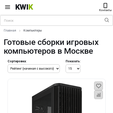
KWI
K
Контакты
Главная
Компьютеры
Готовые сборки игровых
компьютеров в Москве
Сортировка:
Показать: