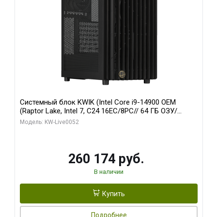
Системный блок KWIK (Intel Core i9-14900 OEM
(Raptor Lake, Intel 7, C24 16EC/8PC// 64 ГБ ОЗУ/
Zotac RTX5060Ti AMP 16GB GDDR7 128bit 3xDP HDMI
Модель: KW-Live0052
2FAN/ 960 ГБ SSD)
260 174 руб.
В наличии
Купить
Подробнее