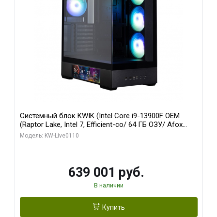
Системный блок KWIK (Intel Core i9-13900F OEM
(Raptor Lake, Intel 7, Efficient-co/ 64 ГБ ОЗУ/ Afox
RTX4090 24GB GDDR6X 384-Bit 3xDP HDMI ATX Turbo/
Модель: KW-Live0110
512 ГБ SSD)
639 001 руб.
В наличии
Купить