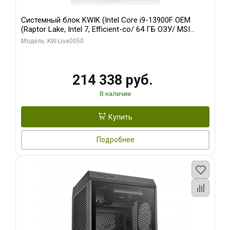
Системный блок KWIK (Intel Core i9-13900F OEM
(Raptor Lake, Intel 7, Efficient-co/ 64 ГБ ОЗУ/ MSI
RTX5060Ti SHADOW 3X OC CLASSIC 8GB GDDR7
Модель: KW-Live0050
128bit / 1 ТБ SSD)
214 338 руб.
В наличии
Купить
Подробнее