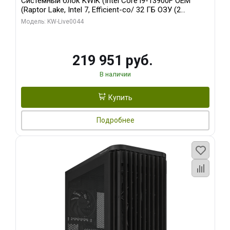
Системный блок KWIK (Intel Core i9-13900F OEM
(Raptor Lake, Intel 7, Efficient-co/ 32 ГБ ОЗУ (2
модуля)/ Gigabyte RTX5070Ti AERO OC 16GB GDDR7
Модель: KW-Live0044
256bit 3xDP HD/ 512 ГБ SSD)
219 951 руб.
В наличии
Купить
Подробнее