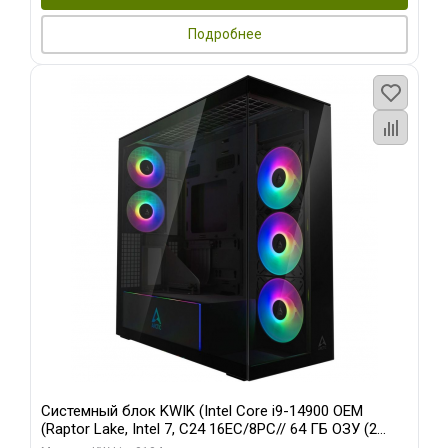
Подробнее
Системный блок KWIK (Intel Core i9-14900 OEM
(Raptor Lake, Intel 7, C24 16EC/8PC// 64 ГБ ОЗУ (2
модуля)/ Afox RTX4090 24GB GDDR6X 384-Bit 3xDP