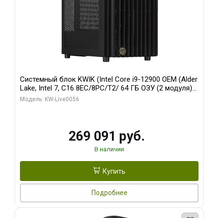
Системный блок KWIK (Intel Core i9-12900 OEM (Alder
Lake, Intel 7, C16 8EC/8PC/T2/ 64 ГБ ОЗУ (2 модуля)/
Palit RTX5080 INFINITY 3 OC 16GB GDDR7 256bit 3xDP
Модель: KW-Live0056
H/ 1 ТБ SSD)
269 091 руб.
В наличии
Купить
Подробнее