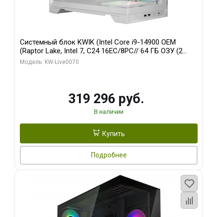
Системный блок KWIK (Intel Core i9-14900 OEM
(Raptor Lake, Intel 7, C24 16EC/8PC// 64 ГБ ОЗУ (2
модуля)/ Gigabyte RTX5080 XTREME WATERFORCE
Модель: KW-Live0070
16GB GDDR7 256bit/ 960 ГБ SSD)
319 296 руб.
В наличии
Купить
Подробнее