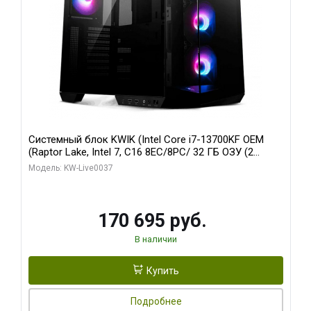
Системный блок KWIK (Intel Core i7-13700KF OEM
(Raptor Lake, Intel 7, C16 8EC/8PC/ 32 ГБ ОЗУ (2
модуля)/ Gigabyte RTX5070 AERO OC 12GB GDDR7
Модель: KW-Live0037
192bit 3xDP HDMI/ 1 ТБ SSD)
170 695 руб.
В наличии
Купить
Подробнее