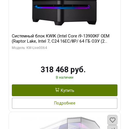
Системный блок KWIK (Intel Core i9-13900KF OEM
(Raptor Lake, Intel 7, C24 16EC/8P/ 64 ГБ ОЗУ (2
модуля)/ ASUS RTX5080 PROART OC 16GB GDDR7
Модель: KW-Live0064
256bit Type-C DP 2/ 512 ГБ SSD)
318 468 руб.
В наличии
Купить
Подробнее