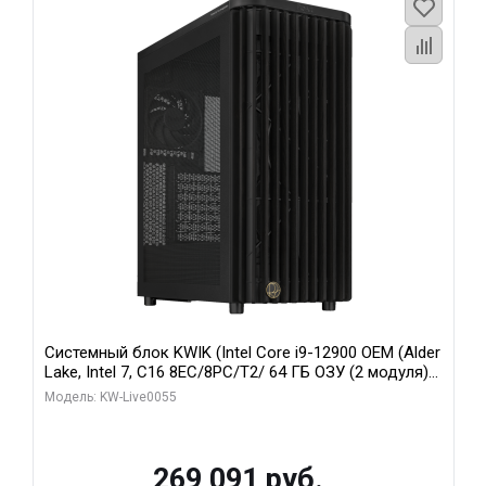
Системный блок KWIK (Intel Core i9-12900 OEM (Alder
Lake, Intel 7, C16 8EC/8PC/T2/ 64 ГБ ОЗУ (2 модуля)/
MSI RTX5080 SHADOW 3X OC 16GB GDDR7 256bit 3xDP
Модель: KW-Live0055
HDMI/ 1 ТБ SSD)
269 091 руб.