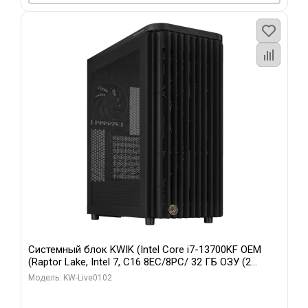
Системный блок KWIK (Intel Core i7-13700KF OEM
(Raptor Lake, Intel 7, C16 8EC/8PC/ 32 ГБ ОЗУ (2
модуля)/ Afox RTX4090 24GB GDDR6X 384-Bit 3xDP
Модель: KW-Live0102
HDMI ATX Turbo/ 960 ГБ SSD)