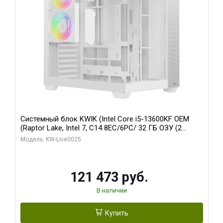
Системный блок KWIK (Intel Core i5-13600KF OEM
(Raptor Lake, Intel 7, C14 8EC/6PC/ 32 ГБ ОЗУ (2
модуля)/ Gigabyte RTX5060 WINDFORCE OC 8GB
Модель: KW-Live0025
GDDR7 128bit 3xDP / 960 ГБ SSD)
121 473 руб.
В наличии
Купить