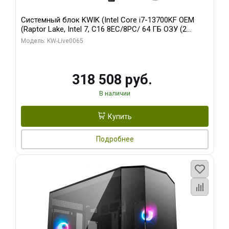
Системный блок KWIK (Intel Core i7-13700KF OEM
(Raptor Lake, Intel 7, C16 8EC/8PC/ 64 ГБ ОЗУ (2
модуля)/ ASUS RTX5080 PROART OC 16GB GDDR7
Модель: KW-Live0065
256bit Type-C DP 2/ 1 ТБ SSD)
318 508 руб.
В наличии
Купить
Подробнее