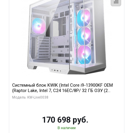
Системный блок KWIK (Intel Core i9-13900KF OEM
(Raptor Lake, Intel 7, C24 16EC/8P/ 32 ГБ ОЗУ (2
модуля)/ Gigabyte RX9070XT GAMING OC 16GB GDDR6
Модель: KW-Live0038
256bit 2xDP 2/ 960 ГБ SSD)
170 698 руб.
В наличии