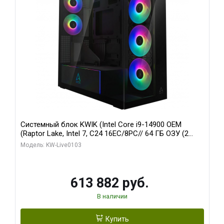
Системный блок KWIK (Intel Core i9-14900 OEM
(Raptor Lake, Intel 7, C24 16EC/8PC// 64 ГБ ОЗУ (2
модуля)/ Afox RTX4090 24GB GDDR6X 384-Bit 3xDP
Модель: KW-Live0103
HDMI ATX Turbo/ 960 ГБ SSD)
613 882 руб.
В наличии
Купить