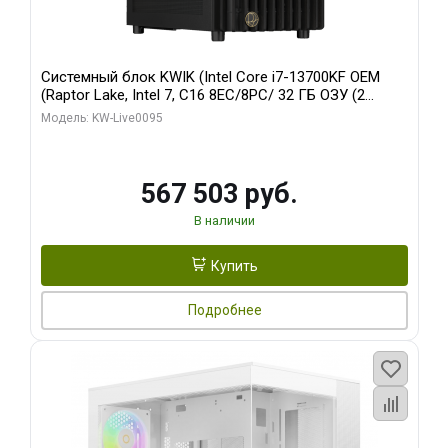
Системный блок KWIK (Intel Core i7-13700KF OEM
(Raptor Lake, Intel 7, C16 8EC/8PC/ 32 ГБ ОЗУ (2
модуля)/ Afox RTX4090 24GB GDDR6X 384-Bit 3xDP
Модель: KW-Live0095
HDMI ATX Turbo/ 512 ГБ SSD)
567 503 руб.
В наличии
Купить
Подробнее