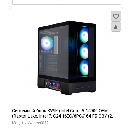
Системный блок KWIK (Intel Core i9-14900 OEM
(Raptor Lake, Intel 7, C24 16EC/8PC// 64 ГБ ОЗУ (2
модуля)/ Palit RTX5080 GAMINGPRO OC 16GB GDDR7
Модель: KW-Live0052
256bit 3xDP HD/ 512 ГБ SSD)