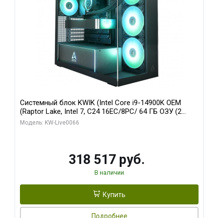
Системный блок KWIK (Intel Core i9-14900K OEM
(Raptor Lake, Intel 7, C24 16EC/8PC/ 64 ГБ ОЗУ (2
модуля)/ Gigabyte RTX5080 XTREME WATERFORCE
Модель: KW-Live0066
16GB GDDR7 256bit/ 1 ТБ SSD)
318 517 руб.
В наличии
Купить
Подробнее