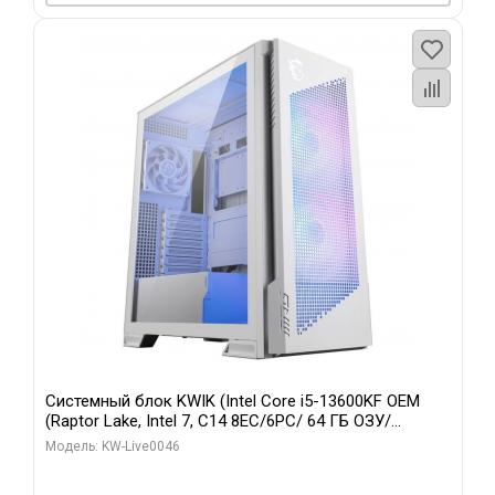
Системный блок KWIK (Intel Core i5-13600KF OEM
(Raptor Lake, Intel 7, C14 8EC/6PC/ 64 ГБ ОЗУ/
Gigabyte RTX5060Ti GAMING OC 8GB GDDR7 128bit
Модель: KW-Live0046
3xDP H/ 960 ГБ SSD)