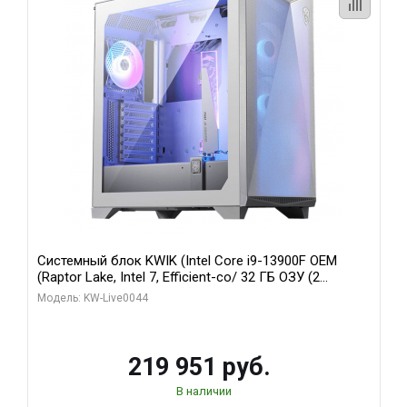
Системный блок KWIK (Intel Core i9-13900F OEM
(Raptor Lake, Intel 7, Efficient-co/ 32 ГБ ОЗУ (2
модуля)/ Gigabyte RTX5070Ti AERO OC 16GB GDDR7
Модель: KW-Live0044
256bit 3xDP HD/ 512 ГБ SSD)
219 951 руб.
В наличии