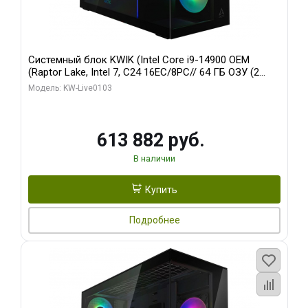
Системный блок KWIK (Intel Core i9-14900 OEM
(Raptor Lake, Intel 7, C24 16EC/8PC// 64 ГБ ОЗУ (2
модуля)/ Afox RTX4090 24GB GDDR6X 384-Bit 3xDP
Модель: KW-Live0103
HDMI ATX Turbo/ 960 ГБ SSD)
613 882 руб.
В наличии
Купить
Подробнее