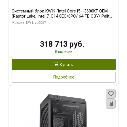
Системный блок KWIK (Intel Core i5-13600KF OEM
(Raptor Lake, Intel 7, C14 8EC/6PC/ 64 ГБ ОЗУ/ Palit
RTX5080 GAMINGPRO OC 16GB GDDR7 256bit 3xDP
Модель: KW-Live0067
HD/ 960 ГБ SSD)
318 713 руб.
В наличии
Купить
Подробнее