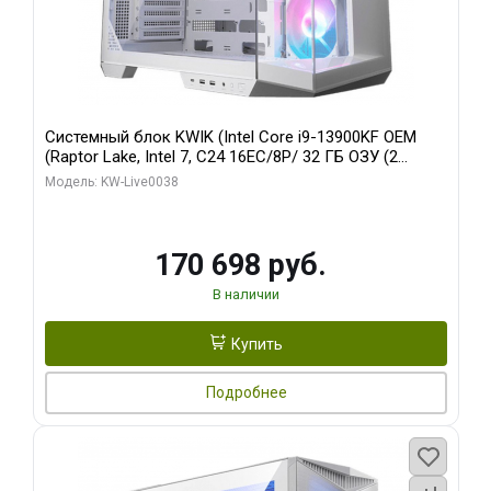
Системный блок KWIK (Intel Core i9-13900KF OEM
(Raptor Lake, Intel 7, C24 16EC/8P/ 32 ГБ ОЗУ (2
модуля)/ Gigabyte RX9070XT GAMING OC 16GB GDDR6
Модель: KW-Live0038
256bit 2xDP 2/ 960 ГБ SSD)
170 698 руб.
В наличии
Купить
Подробнее