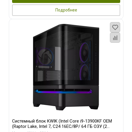
Подробнее
Системный блок KWIK (Intel Core i9-13900KF OEM
(Raptor Lake, Intel 7, C24 16EC/8P/ 64 ГБ ОЗУ (2
модуля)/ ASUS RTX5080 PROART OC 16GB GDDR7