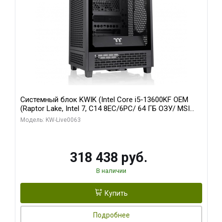
Системный блок KWIK (Intel Core i5-13600KF OEM
(Raptor Lake, Intel 7, C14 8EC/6PC/ 64 ГБ ОЗУ/ MSI
RTX5080 VENTUS 3X OC 16GB GDDR7 256bit 3xDP
Модель: KW-Live0063
HDMI/ 512 ГБ SSD)
318 438 руб.
В наличии
Купить
Подробнее