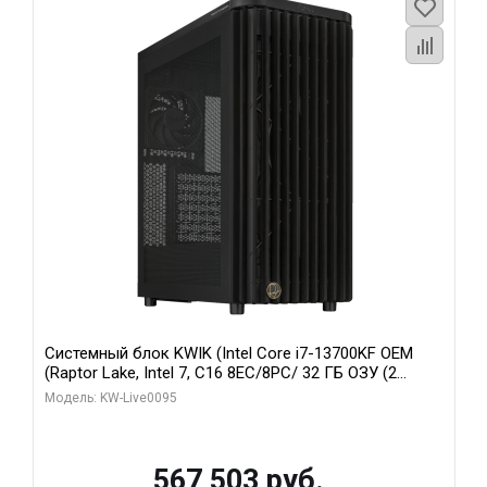
Системный блок KWIK (Intel Core i7-13700KF OEM
(Raptor Lake, Intel 7, C16 8EC/8PC/ 32 ГБ ОЗУ (2
модуля)/ Afox RTX4090 24GB GDDR6X 384-Bit 3xDP
Модель: KW-Live0095
HDMI ATX Turbo/ 512 ГБ SSD)
567 503 руб.