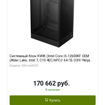
Системный блок KWIK (Intel Core i5-12600KF OEM
(Alder Lake, Intel 7, C10 4EC/6PC// 64 ГБ ОЗУ/ Ninja
Sinotex GTX1650 4GB 128bit GDDR6 DVI DP HDMI 2/
Модель: KW-Live0035
960 ГБ SSD)
170 662 руб.
В наличии
Купить