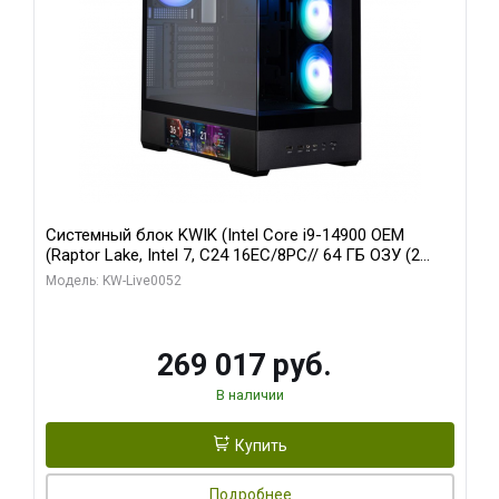
Системный блок KWIK (Intel Core i9-14900 OEM
(Raptor Lake, Intel 7, C24 16EC/8PC// 64 ГБ ОЗУ (2
модуля)/ Palit RTX5080 GAMINGPRO OC 16GB GDDR7
Модель: KW-Live0052
256bit 3xDP HD/ 512 ГБ SSD)
269 017 руб.
В наличии
Купить
Подробнее