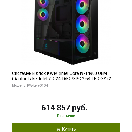
Системный блок KWIK (Intel Core i9-14900 OEM
(Raptor Lake, Intel 7, C24 16EC/8PC// 64 ГБ ОЗУ (2
модуля)/ Afox RTX4090 24GB GDDR6X 384-Bit 3xDP
Модель: KW-Live0104
HDMI ATX Turbo/ 1 ТБ SSD)
614 857 руб.
В наличии
Купить