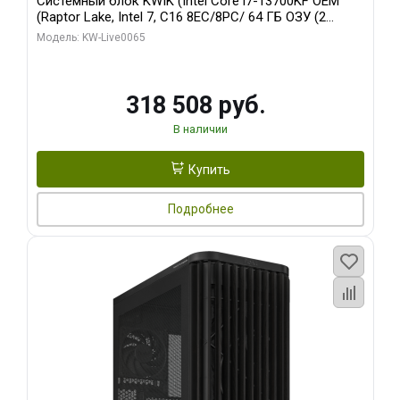
Системный блок KWIK (Intel Core i7-13700KF OEM
(Raptor Lake, Intel 7, C16 8EC/8PC/ 64 ГБ ОЗУ (2
модуля)/ ASUS RTX5080 PROART OC 16GB GDDR7
Модель: KW-Live0065
256bit Type-C DP 2/ 1 ТБ SSD)
318 508 руб.
В наличии
Купить
Подробнее