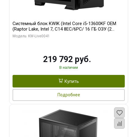
Системный блок KWIK (Intel Core i5-13600KF OEM
(Raptor Lake, Intel 7, C14 8EC/6PC/ 16 ГБ ОЗУ (2
модуля)/ Palit RTX5080 GAMINGPRO OC 16GB GDDR7
Модель: KW-Live0041
256bit 3xDP HD/ 512 ГБ SSD)
219 792 руб.
В наличии
Купить
Подробнее