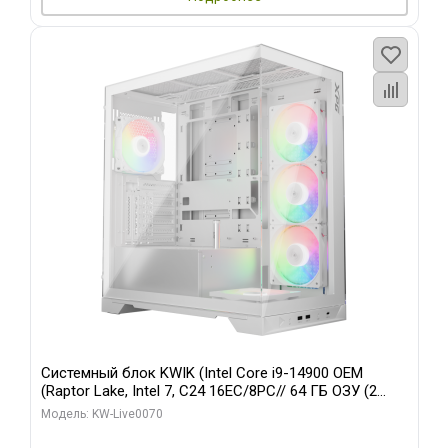
Системный блок KWIK (Intel Core i9-14900 OEM
(Raptor Lake, Intel 7, C24 16EC/8PC// 64 ГБ ОЗУ (2
модуля)/ Gigabyte RTX5080 XTREME WATERFORCE
Модель: KW-Live0070
16GB GDDR7 256bit/ 960 ГБ SSD)