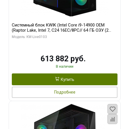
Системный блок KWIK (Intel Core i9-14900 OEM
(Raptor Lake, Intel 7, C24 16EC/8PC// 64 ГБ ОЗУ (2
модуля)/ Afox RTX4090 24GB GDDR6X 384-Bit 3xDP
Модель: KW-Live0103
HDMI ATX Turbo/ 960 ГБ SSD)
613 882 руб.
В наличии
Купить
Подробнее