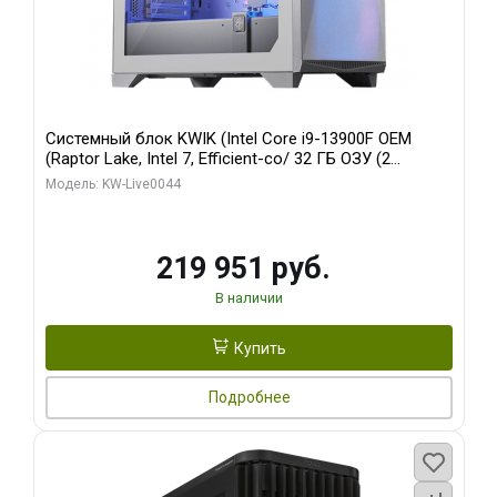
Системный блок KWIK (Intel Core i9-13900F OEM
(Raptor Lake, Intel 7, Efficient-co/ 32 ГБ ОЗУ (2
модуля)/ Gigabyte RTX5070Ti AERO OC 16GB GDDR7
Модель: KW-Live0044
256bit 3xDP HD/ 512 ГБ SSD)
219 951 руб.
В наличии
Купить
Подробнее