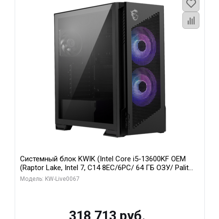
Системный блок KWIK (Intel Core i5-13600KF OEM
(Raptor Lake, Intel 7, C14 8EC/6PC/ 64 ГБ ОЗУ/ Palit
RTX5080 GAMINGPRO OC 16GB GDDR7 256bit 3xDP
Модель: KW-Live0067
HD/ 960 ГБ SSD)
318 713 руб.