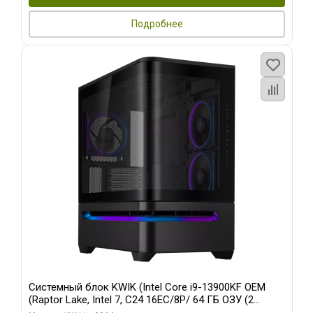
Подробнее
Системный блок KWIK (Intel Core i9-13900KF OEM
(Raptor Lake, Intel 7, C24 16EC/8P/ 64 ГБ ОЗУ (2
модуля)/ ASUS RTX5080 PROART OC 16GB GDDR7