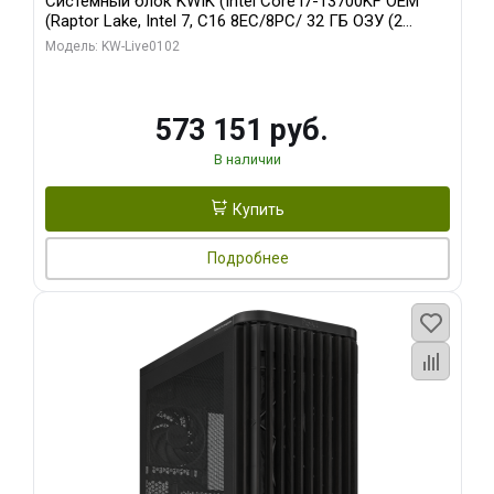
Системный блок KWIK (Intel Core i7-13700KF OEM
(Raptor Lake, Intel 7, C16 8EC/8PC/ 32 ГБ ОЗУ (2
модуля)/ Afox RTX4090 24GB GDDR6X 384-Bit 3xDP
Модель: KW-Live0102
HDMI ATX Turbo/ 960 ГБ SSD)
573 151 руб.
В наличии
Купить
Подробнее