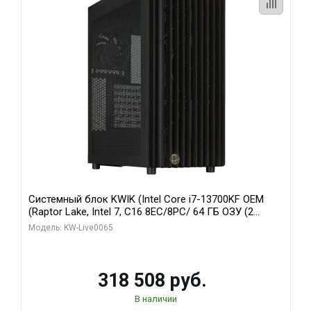
Системный блок KWIK (Intel Core i7-13700KF OEM
(Raptor Lake, Intel 7, C16 8EC/8PC/ 64 ГБ ОЗУ (2
модуля)/ ASUS RTX5080 PROART OC 16GB GDDR7
Модель: KW-Live0065
256bit Type-C DP 2/ 1 ТБ SSD)
318 508 руб.
В наличии