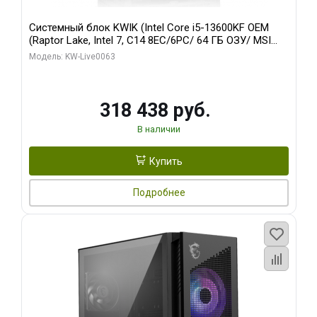
Системный блок KWIK (Intel Core i5-13600KF OEM
(Raptor Lake, Intel 7, C14 8EC/6PC/ 64 ГБ ОЗУ/ MSI
RTX5080 VENTUS 3X OC 16GB GDDR7 256bit 3xDP
Модель: KW-Live0063
HDMI/ 512 ГБ SSD)
318 438 руб.
В наличии
Купить
Подробнее