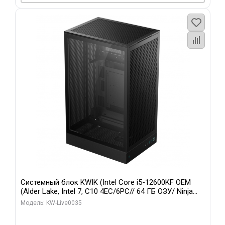
Системный блок KWIK (Intel Core i5-12600KF OEM
(Alder Lake, Intel 7, C10 4EC/6PC// 64 ГБ ОЗУ/ Ninja
Sinotex GTX1650 4GB 128bit GDDR6 DVI DP HDMI 2/
Модель: KW-Live0035
960 ГБ SSD)