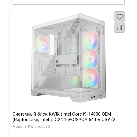
Системный блок KWIK (Intel Core i9-14900 OEM
(Raptor Lake, Intel 7, C24 16EC/8PC// 64 ГБ ОЗУ (2
модуля)/ Gigabyte RTX5080 XTREME WATERFORCE
Модель: KW-Live0070
16GB GDDR7 256bit/ 960 ГБ SSD)