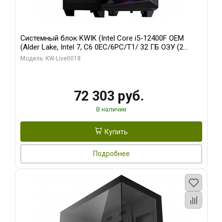
Системный блок KWIK (Intel Core i5-12400F OEM
(Alder Lake, Intel 7, C6 0EC/6PC/T1/ 32 ГБ ОЗУ (2
модуля)/ Ninja Sinotex GTX1660 SUPER 6GB GDDR6
Модель: KW-Live0018
192bit DVI DP / 960 ГБ SSD)
72 303 руб.
В наличии
Купить
Подробнее