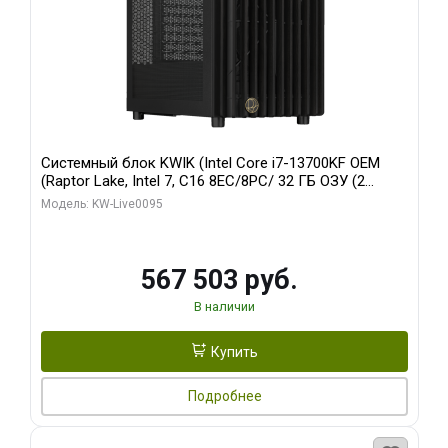
Системный блок KWIK (Intel Core i7-13700KF OEM
(Raptor Lake, Intel 7, C16 8EC/8PC/ 32 ГБ ОЗУ (2
модуля)/ Afox RTX4090 24GB GDDR6X 384-Bit 3xDP
Модель: KW-Live0095
HDMI ATX Turbo/ 512 ГБ SSD)
567 503 руб.
В наличии
Купить
Подробнее