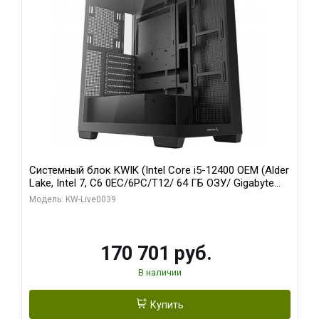
Системный блок KWIK (Intel Core i5-12400 OEM (Alder
Lake, Intel 7, C6 0EC/6PC/T12/ 64 ГБ ОЗУ/ Gigabyte
RX6500XT EAGLE 4G GDDR6 64bit HDMI DP 31055/ 512
Модель: KW-Live0039
ГБ SSD)
170 701 руб.
В наличии
Купить