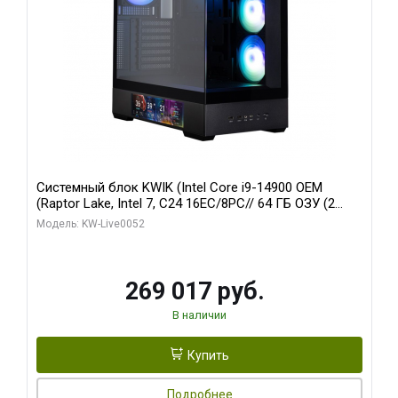
Системный блок KWIK (Intel Core i9-14900 OEM
(Raptor Lake, Intel 7, C24 16EC/8PC// 64 ГБ ОЗУ (2
модуля)/ Palit RTX5080 GAMINGPRO OC 16GB GDDR7
Модель: KW-Live0052
256bit 3xDP HD/ 512 ГБ SSD)
269 017 руб.
В наличии
Купить
Подробнее