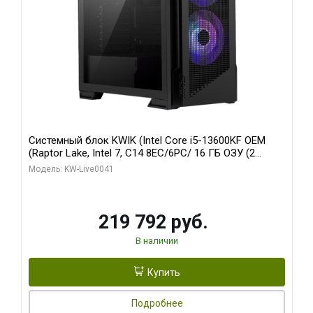
Системный блок KWIK (Intel Core i5-13600KF OEM
(Raptor Lake, Intel 7, C14 8EC/6PC/ 16 ГБ ОЗУ (2
модуля)/ Palit RTX5080 GAMINGPRO OC 16GB GDDR7
Модель: KW-Live0041
256bit 3xDP HD/ 512 ГБ SSD)
219 792 руб.
В наличии
Купить
Подробнее