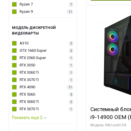
Ryzen 7
7
Ryzen 9
11
МОДЕЛЬ ДИСКРЕТНОЙ
ВИДЕОКАРТЫ
A310
2
GTX 1660 Super
2
RTX 2060 Super
1
RTX 3050
1
RTX 3060 Ti
1
RTX 3070 Ti
1
RTX 4090
11
RTX 5060
3
RTX 5060 Ti
2
Системный блок 
RTX 5070 Ti
1
i9-14900 OEM (Ra
Показать еще 2
C24 16EC/8PC//
Модель: KW-Live0104