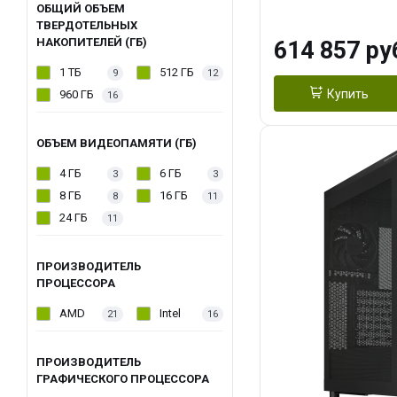
модуля)/ Afox
ОБЩИЙ ОБЪЕМ
ТВЕРДОТЕЛЬНЫХ
GDDR6X 384-Bi
НАКОПИТЕЛЕЙ (ГБ)
614 857 ру
Turbo/ 1 ТБ SS
1 ТБ
512 ГБ
9
12
Купить
960 ГБ
16
ОБЪЕМ ВИДЕОПАМЯТИ (ГБ)
4 ГБ
6 ГБ
3
3
8 ГБ
16 ГБ
8
11
24 ГБ
11
ПРОИЗВОДИТЕЛЬ
ПРОЦЕССОРА
AMD
Intel
21
16
ПРОИЗВОДИТЕЛЬ
ГРАФИЧЕСКОГО ПРОЦЕССОРА