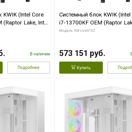
KWIK (Intel Core
Системный блок KWIK (Intel
(Raptor Lake, Intel
i7-13700KF OEM (Raptor Lake
/ 64 ГБ ОЗУ (2
7, C16 8EC/8PC/ 32 ГБ ОЗУ 
Модель: KW-Live0102
 RTX5080 PROART
модуля)/ Afox RTX4090 24
256bit Type-C DP
GDDR6X 384-Bit 3xDP HDMI
б.
573 151 руб.
Turbo/ 960 ГБ SSD)
В наличии
Подробнее
Подро
Купить