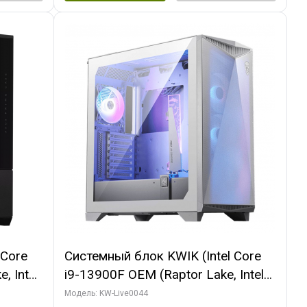
 Core
Системный блок KWIK (Intel Core
, Intel
i9-13900F OEM (Raptor Lake, Intel
(2
7, Efficient-co/ 32 ГБ ОЗУ (2
Модель: KW-Live0044