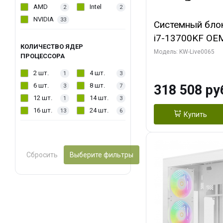
AMD
Intel
2
2
NVIDIA
33
Системный блок 
i7-13700KF OEM 
КОЛИЧЕСТВО ЯДЕР
7, C16 8EC/8PC
Модель: KW-Live0065
ПРОЦЕССОРА
модуля)/ ASUS
2 шт.
4 шт.
1
3
OC 16GB GDDR7 
6 шт.
8 шт.
318 508 ру
3
7
2/ 1 ТБ SSD)
12 шт.
14 шт.
1
3
16 шт.
24 шт.
13
6
Купить
Сбросить
Выберите фильтры