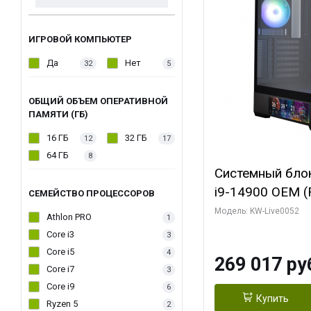
ИГРОВОЙ КОМПЬЮТЕР
Да
Нет
32
5
ОБЩИЙ ОБЪЕМ ОПЕРАТИВНОЙ
ПАМЯТИ (ГБ)
16 ГБ
32 ГБ
12
17
64 ГБ
8
Системный блок 
i9-14900 OEM (Ra
СЕМЕЙСТВО ПРОЦЕССОРОВ
C24 16EC/8PC//
Модель: KW-Live0052
Athlon PRO
1
модуля)/ Palit
Core i3
3
GAMINGPRO OC
Core i5
4
269 017 ру
256bit 3xDP HD
Core i7
3
Core i9
6
Купить
Ryzen 5
2