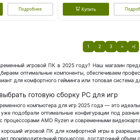
Подробнее
Подро
Купить
1
2
3
>
>|
временный игровой ПК в 2025 году? Наш магазин пред
бираем оптимальные компоненты, обеспечиваем профес
иант для комфортного гейминга или топовая система дл
выбрать готовую сборку РС для игр
ременного компьютера для игр 2025 года — это идеальн
уже подобрали оптимальные конфигурации под разные 
с процессорами AMD Ryzen и современными видеокарта
 хороший игровой ПК для комфортной игры в разрешении
чает производительный процессор, достаточный объем о