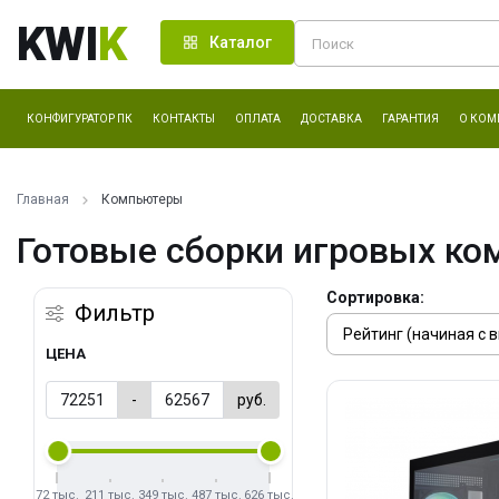
KWI
K
Каталог
КОНФИГУРАТОР ПК
КОНТАКТЫ
ОПЛАТА
ДОСТАВКА
ГАРАНТИЯ
О КОМ
Главная
Компьютеры
Готовые сборки игровых ко
Сортировка:
Фильтр
ЦЕНА
-
руб.
72 тыс.
211 тыс.
349 тыс.
487 тыс.
626 тыс.