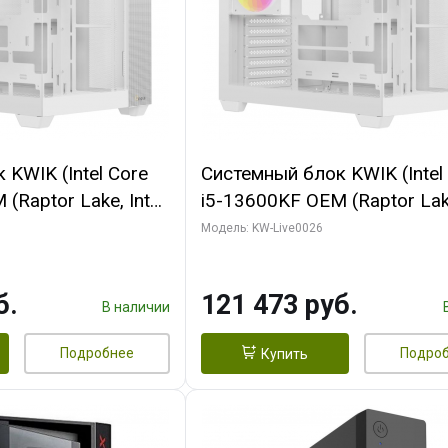
KWIK (Intel Core
Системный блок KWIK (Intel
(Raptor Lake, Intel
i5-13600KF OEM (Raptor Lake
/ 32 ГБ ОЗУ (2
7, C14 8EC/6PC/ 32 ГБ ОЗУ 
Модель: KW-Live0026
yte RTX5060
модуля)/ Gigabyte RTX5060
8GB GDDR7 128bit
MAX OC 8GB GDDR7 128bit 
б.
121 473 руб.
SSD)
960 ГБ SSD)
В наличии
Подробнее
Подро
Купить