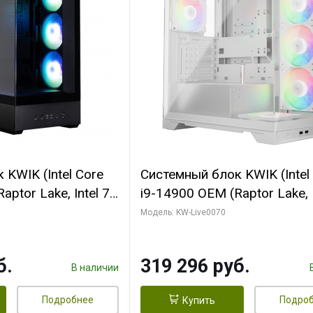
KWIK (Intel Core
Системный блок KWIK (Intel
ptor Lake, Intel 7,
i9-14900 OEM (Raptor Lake, I
 64 ГБ ОЗУ (2
C24 16EC/8PC// 64 ГБ ОЗУ 
Модель: KW-Live0070
 RTX5080
модуля)/ Gigabyte RTX5080
 16GB GDDR7
XTREME WATERFORCE 16G
б.
319 296 руб.
/ 512 ГБ SSD)
GDDR7 256bit/ 960 ГБ SSD)
В наличии
Подробнее
Подро
Купить