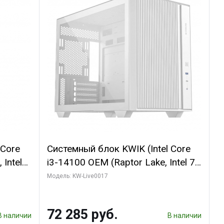
 Core
Системный блок KWIK (Intel Core
 Intel
i3-14100 OEM (Raptor Lake, Intel 7,
 (2
C4 0EC/4PC/T8/ 32 ГБ ОЗУ (2
Модель: KW-Live0017
SHADOW
модуля)/ Gigabyte Arc A310
bit
WINDFORCE 4GB GDDR6 64bit
72 285 руб.
2xDP 2xH/ 1 ТБ SSD)
В наличии
В наличии