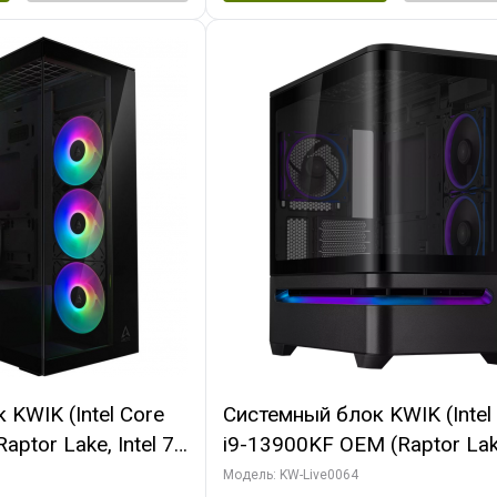
KWIK (Intel Core
Системный блок KWIK (Intel
ptor Lake, Intel 7,
i9-13900KF OEM (Raptor Lake
 64 ГБ ОЗУ (2
7, C24 16EC/8P/ 64 ГБ ОЗУ 
Модель: KW-Live0064