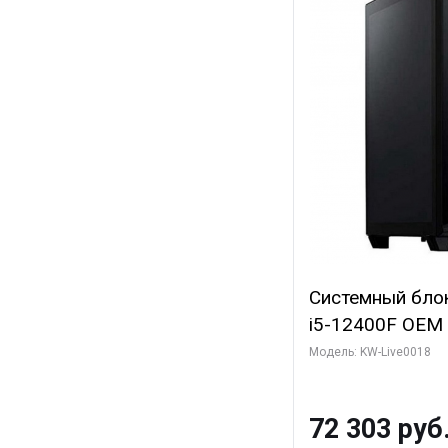
Системный блок 
i5-12400F OEM (A
C6 0EC/6PC/T1/
Модель: KW-Live0018
модуля)/ Ninja
SUPER 6GB GDDR
72 303 руб
960 ГБ SSD)