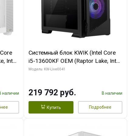
 Core
Системный блок KWIK (Intel Core
, Intel
i5-13600KF OEM (Raptor Lake, Intel
(2
7, C14 8EC/6PC/ 16 ГБ ОЗУ (2
Модель: KW-Live0041
 EAGLE
модуля)/ Palit RTX5080
3xDP /
GAMINGPRO OC 16GB GDDR7
219 792 руб.
256bit 3xDP HD/ 512 ГБ SSD)
В наличии
В наличии
бнее
Подробнее
Купить