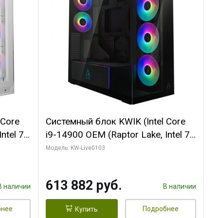
 Core
Системный блок KWIK (Intel Core
ntel 7,
i9-14900 OEM (Raptor Lake, Intel 7,
(2
C24 16EC/8PC// 64 ГБ ОЗУ (2
Модель: KW-Live0103
модуля)/ Afox RTX4090 24GB
B
GDDR6X 384-Bit 3xDP HDMI ATX
613 882 руб.
Turbo/ 960 ГБ SSD)
В наличии
В наличии
бнее
Подробнее
Купить