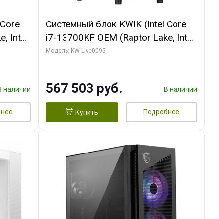
 Core
Системный блок KWIK (Intel Core
, Intel
i7-13700KF OEM (Raptor Lake, Intel
(2
7, C16 8EC/8PC/ 32 ГБ ОЗУ (2
Модель: KW-Live0095
GB
модуля)/ Afox RTX4090 24GB
 ATX
GDDR6X 384-Bit 3xDP HDMI ATX
567 503 руб.
Turbo/ 512 ГБ SSD)
В наличии
В наличии
бнее
Подробнее
Купить