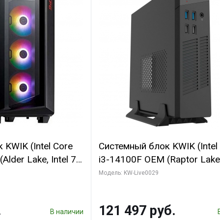
KWIK (Intel Core
Системный блок KWIK (Intel
lder Lake, Intel 7,
i3-14100F OEM (Raptor Lake,
 32 ГБ ОЗУ (2
7, C4 0EC/4PC/T/ 64 ГБ ОЗУ
Модель: KW-Live0029
 Sinotex GTX1660
модуля)/ MSI RTX5060Ti 
6 192bit DVI DP /
2X OC PLUS 8GB GDDR7 128
.
121 497 руб.
3xD/ 960 ГБ SSD)
В наличии