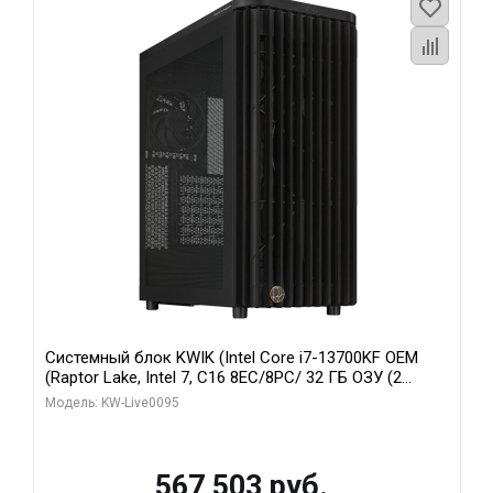
Системный блок KWIK (Intel Core i7-13700KF OEM
(Raptor Lake, Intel 7, C16 8EC/8PC/ 32 ГБ ОЗУ (2
модуля)/ Afox RTX4090 24GB GDDR6X 384-Bit 3xDP
Модель: KW-Live0095
HDMI ATX Turbo/ 512 ГБ SSD)
567 503 руб.