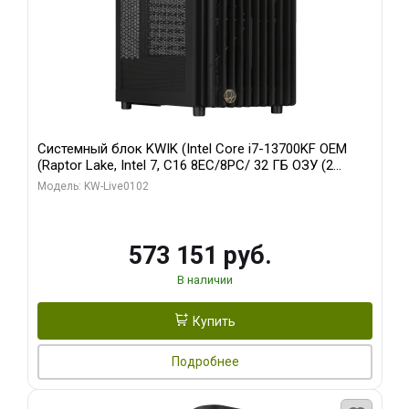
Системный блок KWIK (Intel Core i7-13700KF OEM
(Raptor Lake, Intel 7, C16 8EC/8PC/ 32 ГБ ОЗУ (2
модуля)/ Afox RTX4090 24GB GDDR6X 384-Bit 3xDP
Модель: KW-Live0102
HDMI ATX Turbo/ 960 ГБ SSD)
573 151 руб.
В наличии
Купить
Подробнее