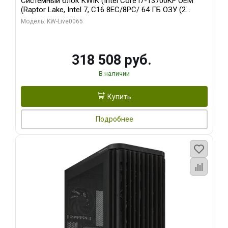
Системный блок KWIK (Intel Core i7-13700KF OEM
(Raptor Lake, Intel 7, C16 8EC/8PC/ 64 ГБ ОЗУ (2
модуля)/ ASUS RTX5080 PROART OC 16GB GDDR7
Модель: KW-Live0065
256bit Type-C DP 2/ 1 ТБ SSD)
318 508 руб.
В наличии
Купить
Подробнее