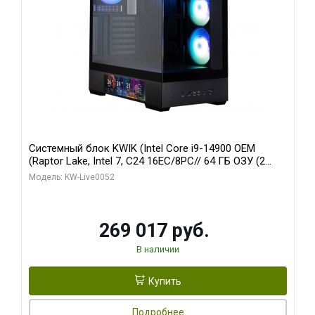
Системный блок KWIK (Intel Core i9-14900 OEM
(Raptor Lake, Intel 7, C24 16EC/8PC// 64 ГБ ОЗУ (2
модуля)/ Palit RTX5080 GAMINGPRO OC 16GB GDDR7
Модель: KW-Live0052
256bit 3xDP HD/ 512 ГБ SSD)
269 017 руб.
В наличии
Купить
Подробнее