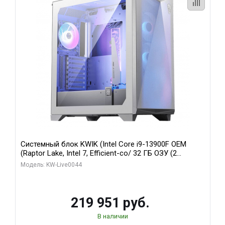
Системный блок KWIK (Intel Core i9-13900F OEM
(Raptor Lake, Intel 7, Efficient-co/ 32 ГБ ОЗУ (2
модуля)/ Gigabyte RTX5070Ti AERO OC 16GB GDDR7
Модель: KW-Live0044
256bit 3xDP HD/ 512 ГБ SSD)
219 951 руб.
В наличии