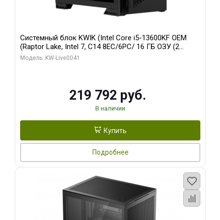
Системный блок KWIK (Intel Core i5-13600KF OEM
(Raptor Lake, Intel 7, C14 8EC/6PC/ 16 ГБ ОЗУ (2
модуля)/ Palit RTX5080 GAMINGPRO OC 16GB GDDR7
Модель: KW-Live0041
256bit 3xDP HD/ 512 ГБ SSD)
219 792 руб.
В наличии
Купить
Подробнее