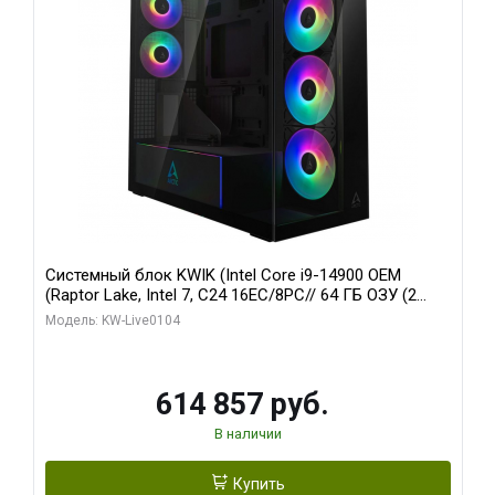
Системный блок KWIK (Intel Core i9-14900 OEM
(Raptor Lake, Intel 7, C24 16EC/8PC// 64 ГБ ОЗУ (2
модуля)/ Afox RTX4090 24GB GDDR6X 384-Bit 3xDP
Модель: KW-Live0104
HDMI ATX Turbo/ 1 ТБ SSD)
614 857 руб.
В наличии
Купить