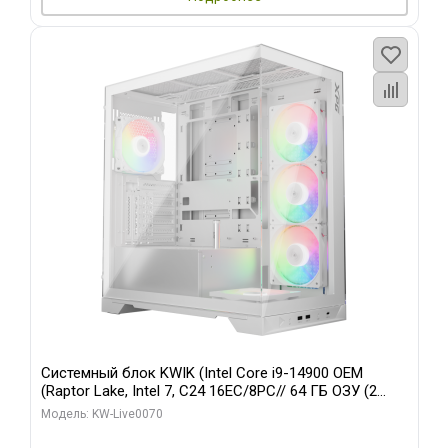
Системный блок KWIK (Intel Core i9-14900 OEM
(Raptor Lake, Intel 7, C24 16EC/8PC// 64 ГБ ОЗУ (2
модуля)/ Gigabyte RTX5080 XTREME WATERFORCE
Модель: KW-Live0070
16GB GDDR7 256bit/ 960 ГБ SSD)