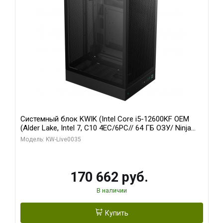
Системный блок KWIK (Intel Core i5-12600KF OEM
(Alder Lake, Intel 7, C10 4EC/6PC// 64 ГБ ОЗУ/ Ninja
Sinotex GTX1650 4GB 128bit GDDR6 DVI DP HDMI 2/
Модель: KW-Live0035
960 ГБ SSD)
170 662 руб.
В наличии
Купить