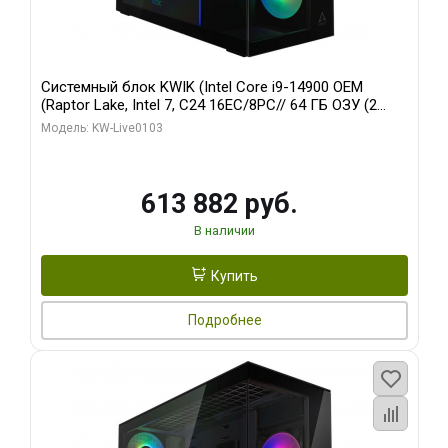
Системный блок KWIK (Intel Core i9-14900 OEM
(Raptor Lake, Intel 7, C24 16EC/8PC// 64 ГБ ОЗУ (2
модуля)/ Afox RTX4090 24GB GDDR6X 384-Bit 3xDP
Модель: KW-Live0103
HDMI ATX Turbo/ 960 ГБ SSD)
613 882 руб.
В наличии
Купить
Подробнее