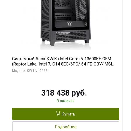
Системный блок KWIK (Intel Core i5-13600KF OEM
(Raptor Lake, Intel 7, C14 8EC/6PC/ 64 ГБ ОЗУ/ MSI
RTX5080 VENTUS 3X OC 16GB GDDR7 256bit 3xDP
Модель: KW-Live0063
HDMI/ 512 ГБ SSD)
318 438 руб.
В наличии
Купить
Подробнее