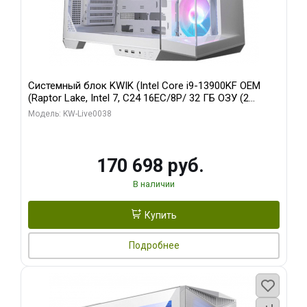
Системный блок KWIK (Intel Core i9-13900KF OEM
(Raptor Lake, Intel 7, C24 16EC/8P/ 32 ГБ ОЗУ (2
модуля)/ Gigabyte RX9070XT GAMING OC 16GB GDDR6
Модель: KW-Live0038
256bit 2xDP 2/ 960 ГБ SSD)
170 698 руб.
В наличии
Купить
Подробнее