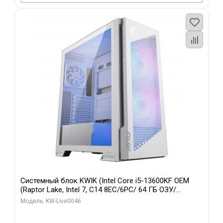
Системный блок KWIK (Intel Core i5-13600KF OEM
(Raptor Lake, Intel 7, C14 8EC/6PC/ 64 ГБ ОЗУ/
Gigabyte RTX5060Ti GAMING OC 8GB GDDR7 128bit
Модель: KW-Live0046
3xDP H/ 960 ГБ SSD)