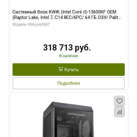
Системный блок KWIK (Intel Core i5-13600KF OEM
(Raptor Lake, Intel 7, C14 8EC/6PC/ 64 ГБ ОЗУ/ Palit
RTX5080 GAMINGPRO OC 16GB GDDR7 256bit 3xDP
Модель: KW-Live0067
HD/ 960 ГБ SSD)
318 713 руб.
В наличии
Купить
Подробнее