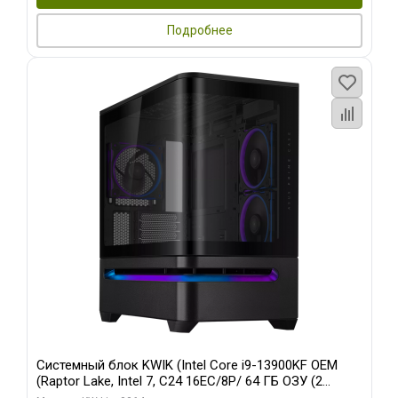
Подробнее
Системный блок KWIK (Intel Core i9-13900KF OEM
(Raptor Lake, Intel 7, C24 16EC/8P/ 64 ГБ ОЗУ (2
модуля)/ ASUS RTX5080 PROART OC 16GB GDDR7