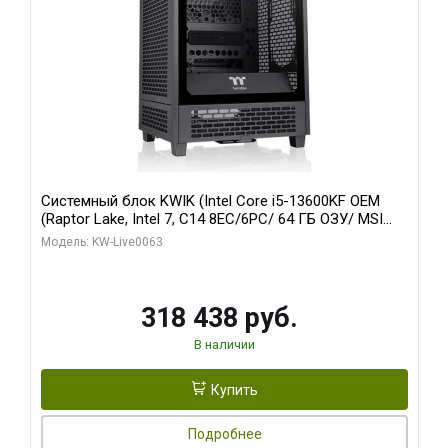
Системный блок KWIK (Intel Core i5-13600KF OEM
(Raptor Lake, Intel 7, C14 8EC/6PC/ 64 ГБ ОЗУ/ MSI
RTX5080 VENTUS 3X OC 16GB GDDR7 256bit 3xDP
Модель: KW-Live0063
HDMI/ 512 ГБ SSD)
318 438 руб.
В наличии
Купить
Подробнее