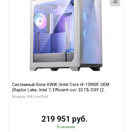
Системный блок KWIK (Intel Core i9-13900F OEM
(Raptor Lake, Intel 7, Efficient-co/ 32 ГБ ОЗУ (2
модуля)/ Gigabyte RTX5070Ti AERO OC 16GB GDDR7
Модель: KW-Live0044
256bit 3xDP HD/ 512 ГБ SSD)
219 951 руб.
В наличии