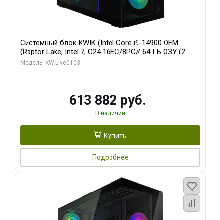
Системный блок KWIK (Intel Core i9-14900 OEM
(Raptor Lake, Intel 7, C24 16EC/8PC// 64 ГБ ОЗУ (2
модуля)/ Afox RTX4090 24GB GDDR6X 384-Bit 3xDP
Модель: KW-Live0103
HDMI ATX Turbo/ 960 ГБ SSD)
613 882 руб.
В наличии
Купить
Подробнее