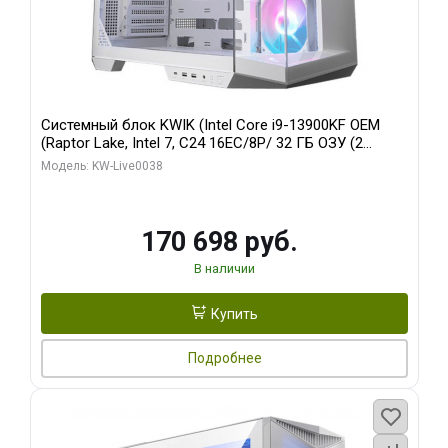
Системный блок KWIK (Intel Core i9-13900KF OEM
(Raptor Lake, Intel 7, C24 16EC/8P/ 32 ГБ ОЗУ (2
модуля)/ Gigabyte RX9070XT GAMING OC 16GB GDDR6
Модель: KW-Live0038
256bit 2xDP 2/ 960 ГБ SSD)
170 698 руб.
В наличии
Купить
Подробнее