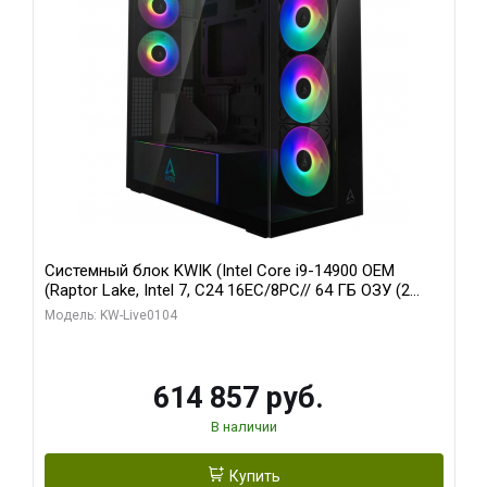
Системный блок KWIK (Intel Core i9-14900 OEM
(Raptor Lake, Intel 7, C24 16EC/8PC// 64 ГБ ОЗУ (2
модуля)/ Afox RTX4090 24GB GDDR6X 384-Bit 3xDP
Модель: KW-Live0104
HDMI ATX Turbo/ 1 ТБ SSD)
614 857 руб.
В наличии
Купить