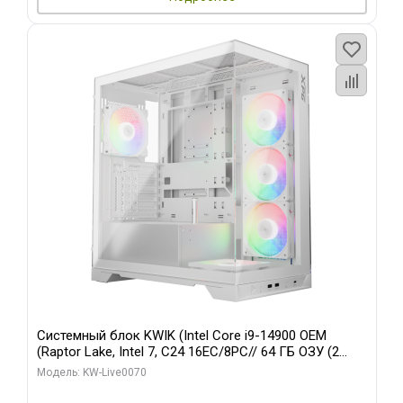
Системный блок KWIK (Intel Core i9-14900 OEM
(Raptor Lake, Intel 7, C24 16EC/8PC// 64 ГБ ОЗУ (2
модуля)/ Gigabyte RTX5080 XTREME WATERFORCE
Модель: KW-Live0070
16GB GDDR7 256bit/ 960 ГБ SSD)