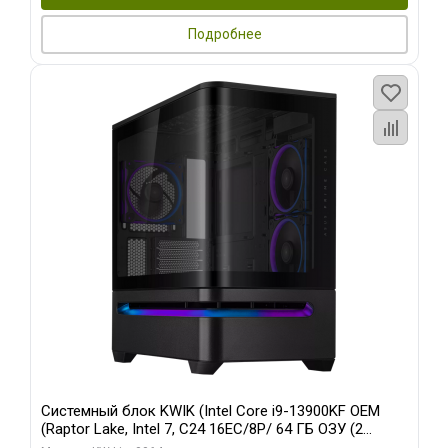
Подробнее
Системный блок KWIK (Intel Core i9-13900KF OEM
(Raptor Lake, Intel 7, C24 16EC/8P/ 64 ГБ ОЗУ (2
модуля)/ ASUS RTX5080 PROART OC 16GB GDDR7