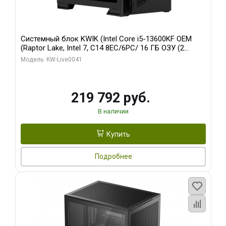
Системный блок KWIK (Intel Core i5-13600KF OEM
(Raptor Lake, Intel 7, C14 8EC/6PC/ 16 ГБ ОЗУ (2
модуля)/ Palit RTX5080 GAMINGPRO OC 16GB GDDR7
Модель: KW-Live0041
256bit 3xDP HD/ 512 ГБ SSD)
219 792 руб.
В наличии
Купить
Подробнее