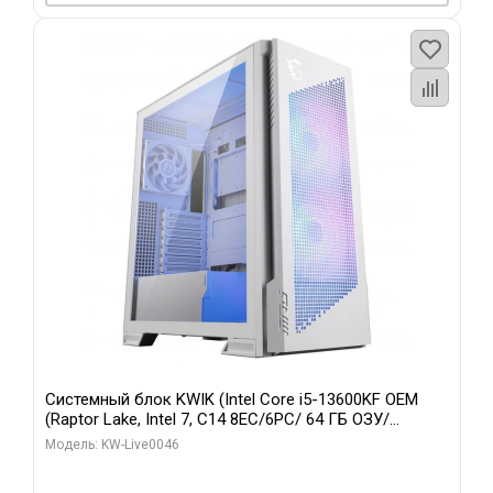
Системный блок KWIK (Intel Core i5-13600KF OEM
(Raptor Lake, Intel 7, C14 8EC/6PC/ 64 ГБ ОЗУ/
Gigabyte RTX5060Ti GAMING OC 8GB GDDR7 128bit
Модель: KW-Live0046
3xDP H/ 960 ГБ SSD)