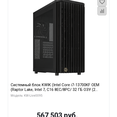
Системный блок KWIK (Intel Core i7-13700KF OEM
(Raptor Lake, Intel 7, C16 8EC/8PC/ 32 ГБ ОЗУ (2
модуля)/ Afox RTX4090 24GB GDDR6X 384-Bit 3xDP
Модель: KW-Live0095
HDMI ATX Turbo/ 512 ГБ SSD)
567 503 руб.