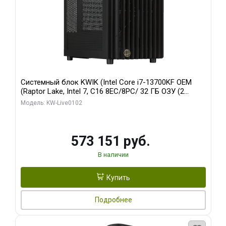
Системный блок KWIK (Intel Core i7-13700KF OEM
(Raptor Lake, Intel 7, C16 8EC/8PC/ 32 ГБ ОЗУ (2
модуля)/ Afox RTX4090 24GB GDDR6X 384-Bit 3xDP
Модель: KW-Live0102
HDMI ATX Turbo/ 960 ГБ SSD)
573 151 руб.
В наличии
Купить
Подробнее