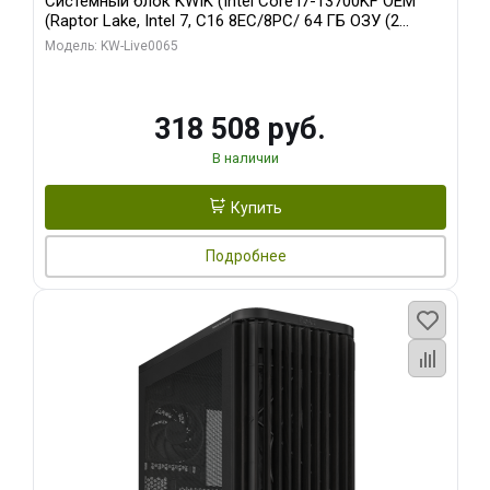
Системный блок KWIK (Intel Core i7-13700KF OEM
(Raptor Lake, Intel 7, C16 8EC/8PC/ 64 ГБ ОЗУ (2
модуля)/ ASUS RTX5080 PROART OC 16GB GDDR7
Модель: KW-Live0065
256bit Type-C DP 2/ 1 ТБ SSD)
318 508 руб.
В наличии
Купить
Подробнее