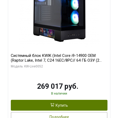
Системный блок KWIK (Intel Core i9-14900 OEM
(Raptor Lake, Intel 7, C24 16EC/8PC// 64 ГБ ОЗУ (2
модуля)/ Palit RTX5080 GAMINGPRO OC 16GB GDDR7
Модель: KW-Live0052
256bit 3xDP HD/ 512 ГБ SSD)
269 017 руб.
В наличии
Купить
Подробнее