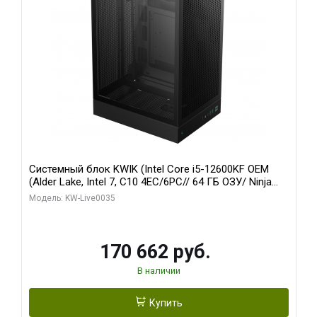
Системный блок KWIK (Intel Core i5-12600KF OEM
(Alder Lake, Intel 7, C10 4EC/6PC// 64 ГБ ОЗУ/ Ninja
Sinotex GTX1650 4GB 128bit GDDR6 DVI DP HDMI 2/
Модель: KW-Live0035
960 ГБ SSD)
170 662 руб.
В наличии
Купить