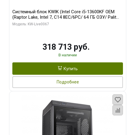
Системный блок KWIK (Intel Core i5-13600KF OEM
(Raptor Lake, Intel 7, C14 8EC/6PC/ 64 ГБ ОЗУ/ Palit
RTX5080 GAMINGPRO OC 16GB GDDR7 256bit 3xDP
Модель: KW-Live0067
HD/ 960 ГБ SSD)
318 713 руб.
В наличии
Купить
Подробнее