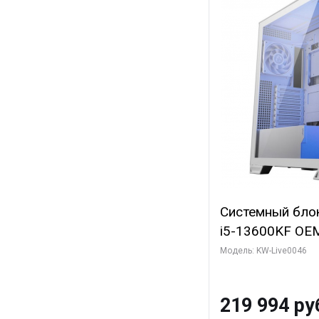
Системный блок 
i5-13600KF OEM 
7, C14 8EC/6PC
Модель: KW-Live0046
Gigabyte RTX5
8GB GDDR7 128b
219 994 ру
SSD)