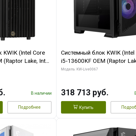
KWIK (Intel Core
Системный блок KWIK (Intel
(Raptor Lake, Intel
i5-13600KF OEM (Raptor Lake
/ 32 ГБ ОЗУ (2
7, C14 8EC/6PC/ 64 ГБ ОЗУ/ 
Модель: KW-Live0067
 RTX4090 24GB
RTX5080 GAMINGPRO OC 1
t 3xDP HDMI ATX
GDDR7 256bit 3xDP HD/ 96
б.
318 713 руб.
SSD)
SSD)
В наличии
Подробнее
Подро
Купить