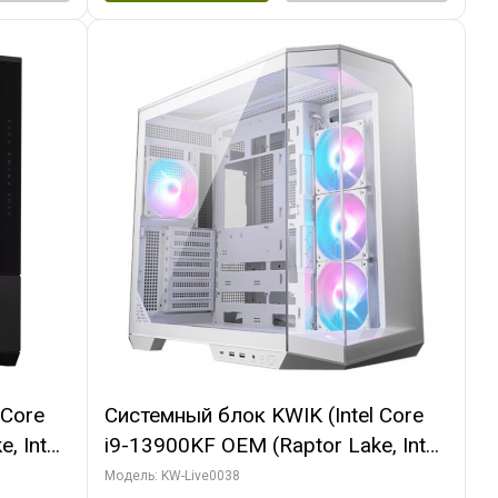
 Core
Системный блок KWIK (Intel Core
, Intel
i9-13900KF OEM (Raptor Lake, Intel
(2
7, C24 16EC/8P/ 32 ГБ ОЗУ (2
Модель: KW-Live0038