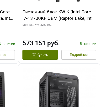
 Core
Системный блок KWIK (Intel Core
, Intel
i7-13700KF OEM (Raptor Lake, Intel
(2
7, C16 8EC/8PC/ 32 ГБ ОЗУ (2
Модель: KW-Live0102
ROART
модуля)/ Afox RTX4090 24GB
e-C DP
GDDR6X 384-Bit 3xDP HDMI ATX
573 151 руб.
Turbo/ 960 ГБ SSD)
В наличии
В наличии
бнее
Подробнее
Купить