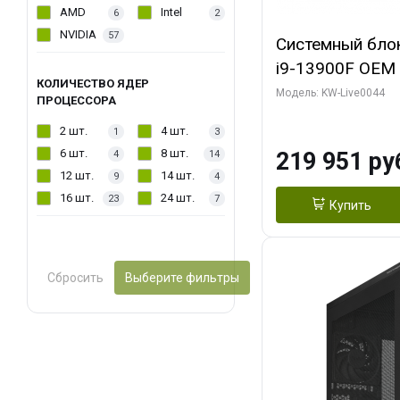
AMD
Intel
6
2
NVIDIA
57
Системный блок 
i9-13900F OEM (
КОЛИЧЕСТВО ЯДЕР
7, Efficient-co/
Модель: KW-Live0044
ПРОЦЕССОРА
модуля)/ Gigab
2 шт.
4 шт.
1
3
AERO OC 16GB 
6 шт.
8 шт.
219 951 ру
4
14
HD/ 512 ГБ SSD
12 шт.
14 шт.
9
4
16 шт.
24 шт.
23
7
Купить
Сбросить
Выберите фильтры