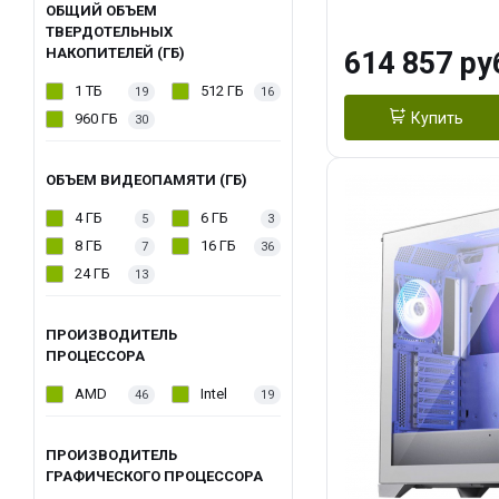
модуля)/ Afox
ОБЩИЙ ОБЪЕМ
ТВЕРДОТЕЛЬНЫХ
GDDR6X 384-Bi
НАКОПИТЕЛЕЙ (ГБ)
614 857 ру
Turbo/ 1 ТБ SS
1 ТБ
512 ГБ
19
16
Купить
960 ГБ
30
ОБЪЕМ ВИДЕОПАМЯТИ (ГБ)
4 ГБ
6 ГБ
5
3
8 ГБ
16 ГБ
7
36
24 ГБ
13
ПРОИЗВОДИТЕЛЬ
ПРОЦЕССОРА
AMD
Intel
46
19
ПРОИЗВОДИТЕЛЬ
ГРАФИЧЕСКОГО ПРОЦЕССОРА