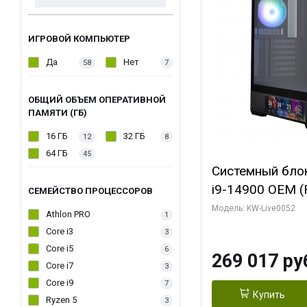
ИГРОВОЙ КОМПЬЮТЕР
Да
Нет
58
7
ОБЩИЙ ОБЪЕМ ОПЕРАТИВНОЙ
ПАМЯТИ (ГБ)
16 ГБ
32 ГБ
12
8
64 ГБ
45
Системный блок 
i9-14900 OEM (Ra
СЕМЕЙСТВО ПРОЦЕССОРОВ
C24 16EC/8PC//
Модель: KW-Live0052
Athlon PRO
1
модуля)/ Palit
Core i3
3
GAMINGPRO OC
Core i5
6
269 017 ру
256bit 3xDP HD
Core i7
3
Core i9
7
Купить
Ryzen 5
3