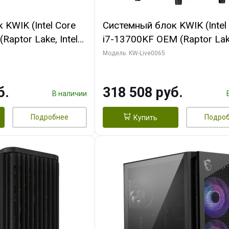
KWIK (Intel Core
Системный блок KWIK (Intel
Raptor Lake, Intel
i7-13700KF OEM (Raptor Lake
 32 ГБ ОЗУ (2
7, C16 8EC/8PC/ 64 ГБ ОЗУ 
Модель: KW-Live0065
yte RTX5070Ti
модуля)/ ASUS RTX5080 P
GDDR7 256bit 3xDP
OC 16GB GDDR7 256bit Typ
б.
318 508 руб.
)
2/ 1 ТБ SSD)
В наличии
Подробнее
Подро
Купить