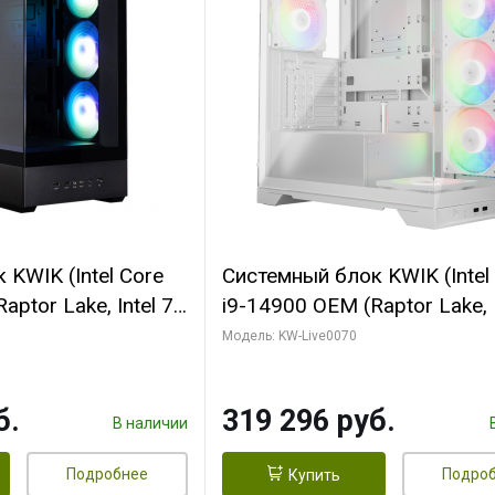
KWIK (Intel Core
Системный блок KWIK (Intel
ptor Lake, Intel 7,
i9-14900 OEM (Raptor Lake, I
 64 ГБ ОЗУ (2
C24 16EC/8PC// 64 ГБ ОЗУ 
Модель: KW-Live0070
 RTX5080
модуля)/ Gigabyte RTX5080
 16GB GDDR7
XTREME WATERFORCE 16G
б.
319 296 руб.
/ 512 ГБ SSD)
GDDR7 256bit/ 960 ГБ SSD)
В наличии
Подробнее
Подро
Купить