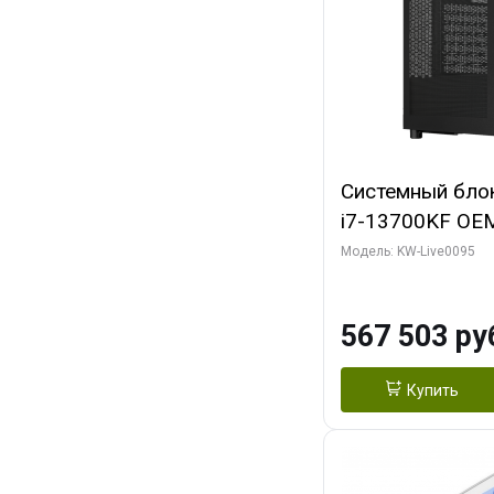
Системный блок 
i7-13700KF OEM 
7, C16 8EC/8PC
Модель: KW-Live0095
модуля)/ Afox
GDDR6X 384-Bi
567 503 ру
Turbo/ 512 ГБ 
Купить