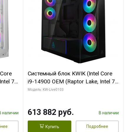
 Core
Системный блок KWIK (Intel Core
ntel 7,
i9-14900 OEM (Raptor Lake, Intel 7,
(2
C24 16EC/8PC// 64 ГБ ОЗУ (2
Модель: KW-Live0103
модуля)/ Afox RTX4090 24GB
B
GDDR6X 384-Bit 3xDP HDMI ATX
613 882 руб.
Turbo/ 960 ГБ SSD)
В наличии
В наличии
бнее
Подробнее
Купить