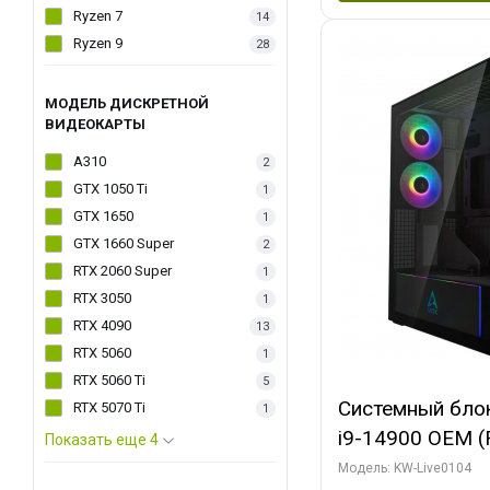
Ryzen 7
14
Ryzen 9
28
МОДЕЛЬ ДИСКРЕТНОЙ
ВИДЕОКАРТЫ
A310
2
GTX 1050 Ti
1
GTX 1650
1
GTX 1660 Super
2
RTX 2060 Super
1
RTX 3050
1
RTX 4090
13
RTX 5060
1
RTX 5060 Ti
5
Системный блок 
RTX 5070 Ti
1
i9-14900 OEM (Ra
Показать еще 4
C24 16EC/8PC//
Модель: KW-Live0104