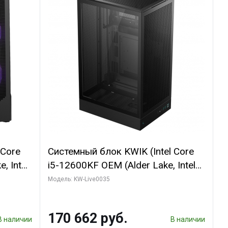
 Core
Системный блок KWIK (Intel Core
, Intel
i5-12600KF OEM (Alder Lake, Intel
(2
7, C10 4EC/6PC// 64 ГБ ОЗУ/ Ninja
Модель: KW-Live0035
Sinotex GTX1650 4GB 128bit
R7
GDDR6 DVI DP HDMI 2/ 960 ГБ
170 662 руб.
D)
SSD)
В наличии
В наличии