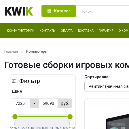
KWI
K
Каталог
КОНФИГУРАТОР ПК
КОНТАКТЫ
ОПЛАТА
ДОСТАВКА
ГАРАНТИЯ
О КОМ
Главная
Компьютеры
Готовые сборки игровых ко
Сортировка:
Фильтр
ЦЕНА
-
руб.
72 тыс.
228 тыс.
385 тыс.
541 тыс.
697 тыс.