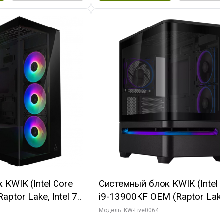
KWIK (Intel Core
Системный блок KWIK (Intel
ptor Lake, Intel 7,
i9-13900KF OEM (Raptor Lake
 64 ГБ ОЗУ (2
7, C24 16EC/8P/ 64 ГБ ОЗУ 
Модель: KW-Live0064