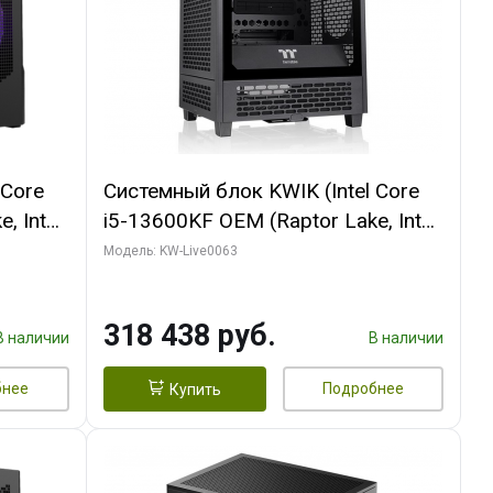
 Core
Системный блок KWIK (Intel Core
, Intel
i5-13600KF OEM (Raptor Lake, Intel
Palit
7, C14 8EC/6PC/ 64 ГБ ОЗУ/ MSI
Модель: KW-Live0063
6GB
RTX5080 VENTUS 3X OC 16GB
0 ГБ
GDDR7 256bit 3xDP HDMI/ 512 ГБ
318 438 руб.
SSD)
В наличии
В наличии
бнее
Подробнее
Купить