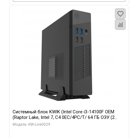
Системный блок KWIK (Intel Core i3-14100F OEM
(Raptor Lake, Intel 7, C4 0EC/4PC/T/ 64 ГБ ОЗУ (2
модуля)/ MSI RTX5060Ti SHADOW 2X OC PLUS 8GB
Модель: KW-Live0029
GDDR7 128bit 3xD/ 960 ГБ SSD)