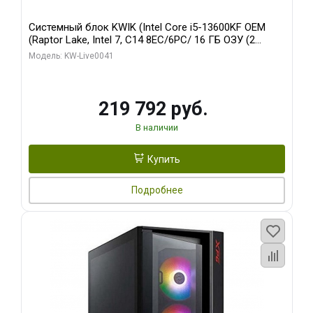
Системный блок KWIK (Intel Core i5-13600KF OEM
(Raptor Lake, Intel 7, C14 8EC/6PC/ 16 ГБ ОЗУ (2
модуля)/ Palit RTX5080 GAMINGPRO OC 16GB GDDR7
Модель: KW-Live0041
256bit 3xDP HD/ 512 ГБ SSD)
219 792 руб.
В наличии
Купить
Подробнее