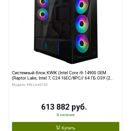
Системный блок KWIK (Intel Core i9-14900 OEM
(Raptor Lake, Intel 7, C24 16EC/8PC// 64 ГБ ОЗУ (2
модуля)/ Afox RTX4090 24GB GDDR6X 384-Bit 3xDP
Модель: KW-Live0103
HDMI ATX Turbo/ 960 ГБ SSD)
613 882 руб.
В наличии
Купить