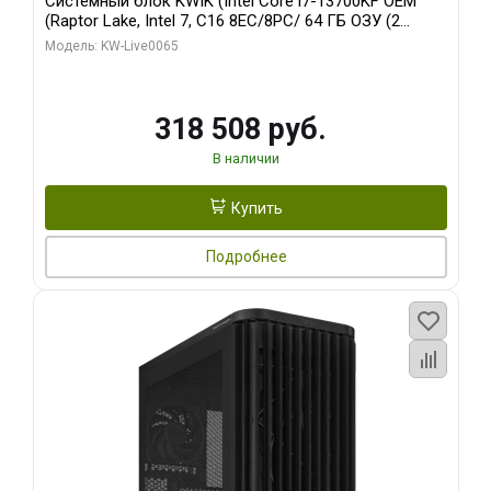
Системный блок KWIK (Intel Core i7-13700KF OEM
(Raptor Lake, Intel 7, C16 8EC/8PC/ 64 ГБ ОЗУ (2
модуля)/ ASUS RTX5080 PROART OC 16GB GDDR7
Модель: KW-Live0065
256bit Type-C DP 2/ 1 ТБ SSD)
318 508 руб.
В наличии
Купить
Подробнее