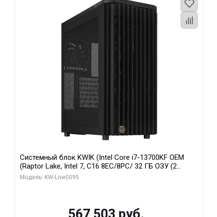
Системный блок KWIK (Intel Core i7-13700KF OEM
(Raptor Lake, Intel 7, C16 8EC/8PC/ 32 ГБ ОЗУ (2
модуля)/ Afox RTX4090 24GB GDDR6X 384-Bit 3xDP
Модель: KW-Live0095
HDMI ATX Turbo/ 512 ГБ SSD)
567 503 руб.