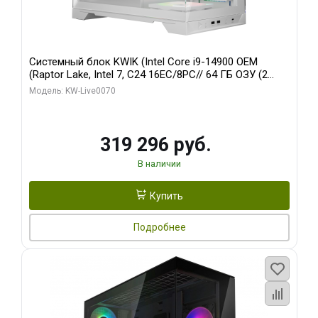
Системный блок KWIK (Intel Core i9-14900 OEM
(Raptor Lake, Intel 7, C24 16EC/8PC// 64 ГБ ОЗУ (2
модуля)/ Gigabyte RTX5080 XTREME WATERFORCE
Модель: KW-Live0070
16GB GDDR7 256bit/ 960 ГБ SSD)
319 296 руб.
В наличии
Купить
Подробнее