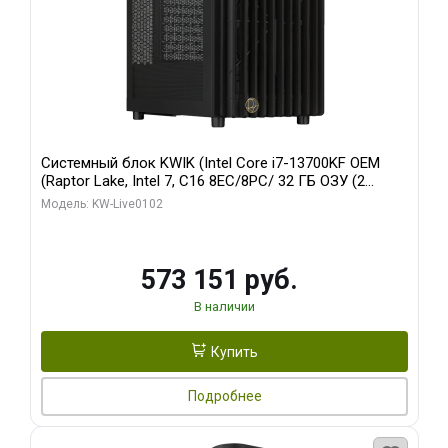
Системный блок KWIK (Intel Core i7-13700KF OEM
(Raptor Lake, Intel 7, C16 8EC/8PC/ 32 ГБ ОЗУ (2
модуля)/ Afox RTX4090 24GB GDDR6X 384-Bit 3xDP
Модель: KW-Live0102
HDMI ATX Turbo/ 960 ГБ SSD)
573 151 руб.
В наличии
Купить
Подробнее