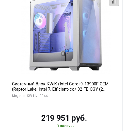
Системный блок KWIK (Intel Core i9-13900F OEM
(Raptor Lake, Intel 7, Efficient-co/ 32 ГБ ОЗУ (2
модуля)/ Gigabyte RTX5070Ti AERO OC 16GB GDDR7
Модель: KW-Live0044
256bit 3xDP HD/ 512 ГБ SSD)
219 951 руб.
В наличии