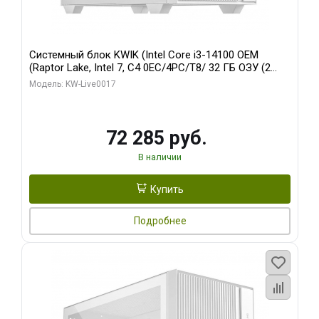
Системный блок KWIK (Intel Core i3-14100 OEM
(Raptor Lake, Intel 7, C4 0EC/4PC/T8/ 32 ГБ ОЗУ (2
модуля)/ Gigabyte Arc A310 WINDFORCE 4GB GDDR6
Модель: KW-Live0017
64bit 2xDP 2xH/ 1 ТБ SSD)
72 285 руб.
В наличии
Купить
Подробнее