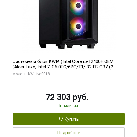
Системный блок KWIK (Intel Core i5-12400F OEM
(Alder Lake, Intel 7, C6 0EC/6PC/T1/ 32 ГБ ОЗУ (2
модуля)/ Ninja Sinotex GTX1660 SUPER 6GB GDDR6
Модель: KW-Live0018
192bit DVI DP / 960 ГБ SSD)
72 303 руб.
В наличии
Купить
Подробнее