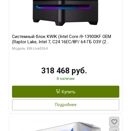
Системный блок KWIK (Intel Core i9-13900KF OEM
(Raptor Lake, Intel 7, C24 16EC/8P/ 64 ГБ ОЗУ (2
модуля)/ ASUS RTX5080 PROART OC 16GB GDDR7
Модель: KW-Live0064
256bit Type-C DP 2/ 512 ГБ SSD)
318 468 руб.
В наличии
Купить
Подробнее