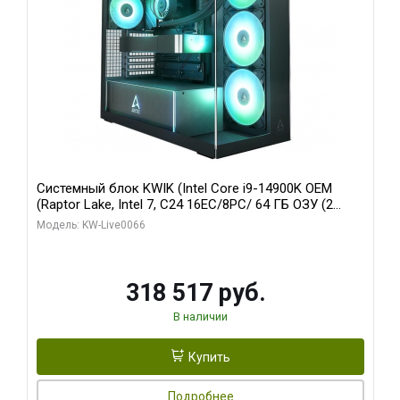
Системный блок KWIK (Intel Core i9-14900K OEM
(Raptor Lake, Intel 7, C24 16EC/8PC/ 64 ГБ ОЗУ (2
модуля)/ Gigabyte RTX5080 XTREME WATERFORCE
Модель: KW-Live0066
16GB GDDR7 256bit/ 1 ТБ SSD)
318 517 руб.
В наличии
Купить
Подробнее