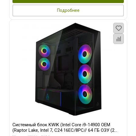
Подробнее
Системный блок KWIK (Intel Core i9-14900 OEM
(Raptor Lake, Intel 7, C24 16EC/8PC// 64 ГБ ОЗУ (2
модуля)/ Afox RTX4090 24GB GDDR6X 384-Bit 3xDP