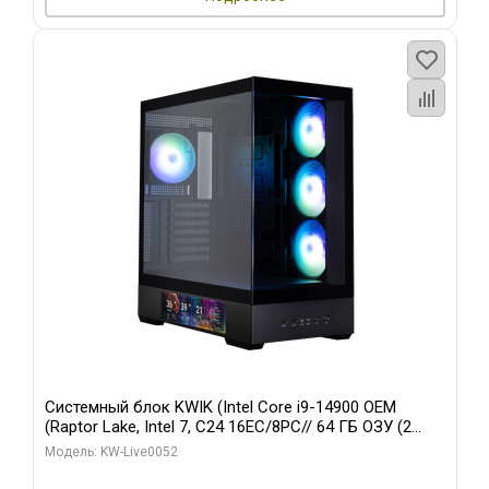
Системный блок KWIK (Intel Core i9-14900 OEM
(Raptor Lake, Intel 7, C24 16EC/8PC// 64 ГБ ОЗУ (2
модуля)/ Palit RTX5080 GAMINGPRO OC 16GB GDDR7
Модель: KW-Live0052
256bit 3xDP HD/ 512 ГБ SSD)