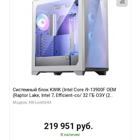
Системный блок KWIK (Intel Core i9-13900F OEM
(Raptor Lake, Intel 7, Efficient-co/ 32 ГБ ОЗУ (2
модуля)/ Gigabyte RTX5070Ti AERO OC 16GB GDDR7
Модель: KW-Live0044
256bit 3xDP HD/ 512 ГБ SSD)
219 951 руб.
В наличии