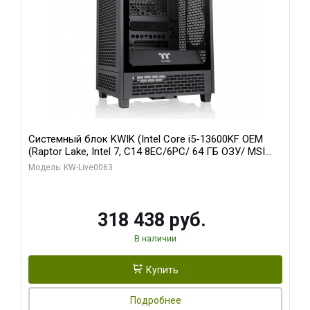
Системный блок KWIK (Intel Core i5-13600KF OEM
(Raptor Lake, Intel 7, C14 8EC/6PC/ 64 ГБ ОЗУ/ MSI
RTX5080 VENTUS 3X OC 16GB GDDR7 256bit 3xDP
Модель: KW-Live0063
HDMI/ 512 ГБ SSD)
318 438 руб.
В наличии
Купить
Подробнее