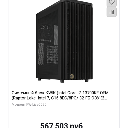
Системный блок KWIK (Intel Core i7-13700KF OEM
(Raptor Lake, Intel 7, C16 8EC/8PC/ 32 ГБ ОЗУ (2
модуля)/ Afox RTX4090 24GB GDDR6X 384-Bit 3xDP
Модель: KW-Live0095
HDMI ATX Turbo/ 512 ГБ SSD)
567 503 руб.