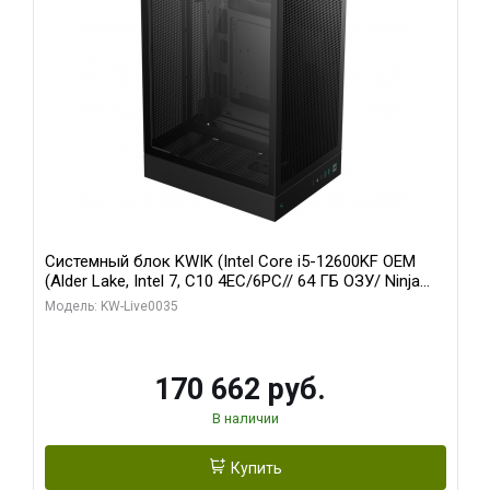
Системный блок KWIK (Intel Core i5-12600KF OEM
(Alder Lake, Intel 7, C10 4EC/6PC// 64 ГБ ОЗУ/ Ninja
Sinotex GTX1650 4GB 128bit GDDR6 DVI DP HDMI 2/
Модель: KW-Live0035
960 ГБ SSD)
170 662 руб.
В наличии
Купить