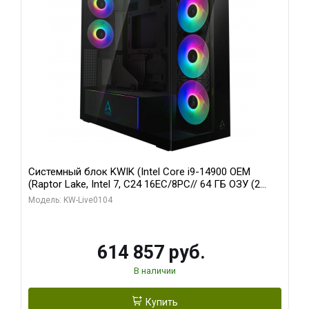
Системный блок KWIK (Intel Core i9-14900 OEM
(Raptor Lake, Intel 7, C24 16EC/8PC// 64 ГБ ОЗУ (2
модуля)/ Afox RTX4090 24GB GDDR6X 384-Bit 3xDP
Модель: KW-Live0104
HDMI ATX Turbo/ 1 ТБ SSD)
614 857 руб.
В наличии
Купить