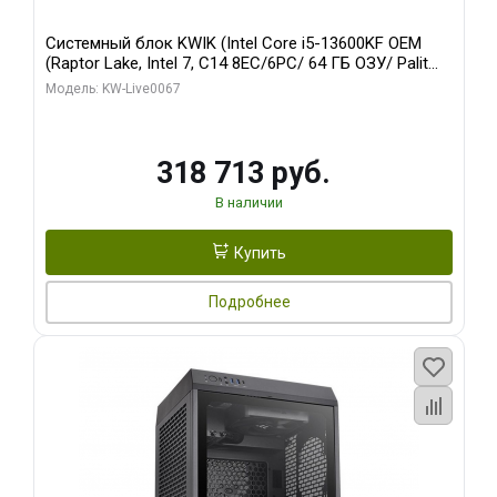
Системный блок KWIK (Intel Core i5-13600KF OEM
(Raptor Lake, Intel 7, C14 8EC/6PC/ 64 ГБ ОЗУ/ Palit
RTX5080 GAMINGPRO OC 16GB GDDR7 256bit 3xDP
Модель: KW-Live0067
HD/ 960 ГБ SSD)
318 713 руб.
В наличии
Купить
Подробнее