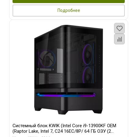
Подробнее
Системный блок KWIK (Intel Core i9-13900KF OEM
(Raptor Lake, Intel 7, C24 16EC/8P/ 64 ГБ ОЗУ (2
модуля)/ ASUS RTX5080 PROART OC 16GB GDDR7