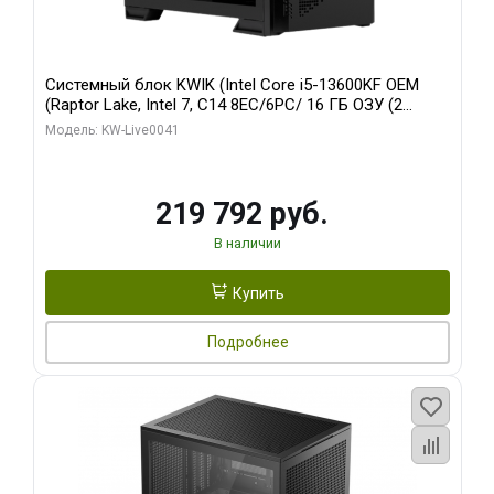
Системный блок KWIK (Intel Core i5-13600KF OEM
(Raptor Lake, Intel 7, C14 8EC/6PC/ 16 ГБ ОЗУ (2
модуля)/ Palit RTX5080 GAMINGPRO OC 16GB GDDR7
Модель: KW-Live0041
256bit 3xDP HD/ 512 ГБ SSD)
219 792 руб.
В наличии
Купить
Подробнее