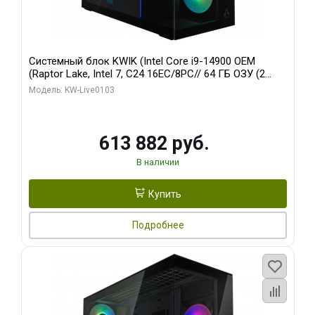
Системный блок KWIK (Intel Core i9-14900 OEM
(Raptor Lake, Intel 7, C24 16EC/8PC// 64 ГБ ОЗУ (2
модуля)/ Afox RTX4090 24GB GDDR6X 384-Bit 3xDP
Модель: KW-Live0103
HDMI ATX Turbo/ 960 ГБ SSD)
613 882 руб.
В наличии
Купить
Подробнее