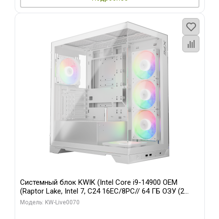
Системный блок KWIK (Intel Core i9-14900 OEM
(Raptor Lake, Intel 7, C24 16EC/8PC// 64 ГБ ОЗУ (2
модуля)/ Gigabyte RTX5080 XTREME WATERFORCE
Модель: KW-Live0070
16GB GDDR7 256bit/ 960 ГБ SSD)