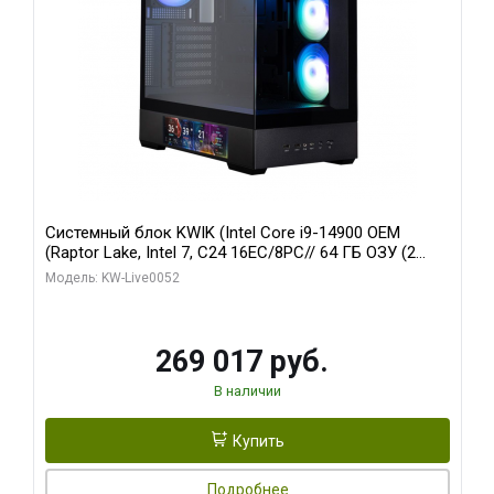
Системный блок KWIK (Intel Core i9-14900 OEM
(Raptor Lake, Intel 7, C24 16EC/8PC// 64 ГБ ОЗУ (2
модуля)/ Palit RTX5080 GAMINGPRO OC 16GB GDDR7
Модель: KW-Live0052
256bit 3xDP HD/ 512 ГБ SSD)
269 017 руб.
В наличии
Купить
Подробнее