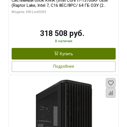
Системный блок KWIK (Intel Core i7-13700KF OEM
(Raptor Lake, Intel 7, C16 8EC/8PC/ 64 ГБ ОЗУ (2
модуля)/ ASUS RTX5080 PROART OC 16GB GDDR7
Модель: KW-Live0065
256bit Type-C DP 2/ 1 ТБ SSD)
318 508 руб.
В наличии
Купить
Подробнее