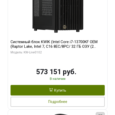
Системный блок KWIK (Intel Core i7-13700KF OEM
(Raptor Lake, Intel 7, C16 8EC/8PC/ 32 ГБ ОЗУ (2
модуля)/ Afox RTX4090 24GB GDDR6X 384-Bit 3xDP
Модель: KW-Live0102
HDMI ATX Turbo/ 960 ГБ SSD)
573 151 руб.
В наличии
Купить
Подробнее