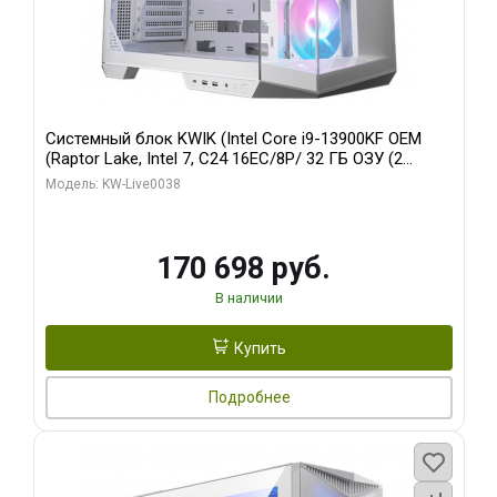
Системный блок KWIK (Intel Core i9-13900KF OEM
(Raptor Lake, Intel 7, C24 16EC/8P/ 32 ГБ ОЗУ (2
модуля)/ Gigabyte RX9070XT GAMING OC 16GB GDDR6
Модель: KW-Live0038
256bit 2xDP 2/ 960 ГБ SSD)
170 698 руб.
В наличии
Купить
Подробнее