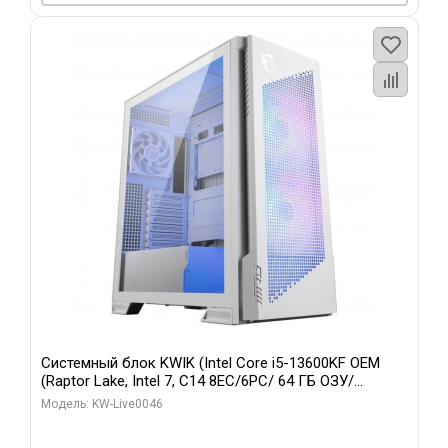
Системный блок KWIK (Intel Core i5-13600KF OEM
(Raptor Lake, Intel 7, C14 8EC/6PC/ 64 ГБ ОЗУ/
Gigabyte RTX5060Ti GAMING OC 8GB GDDR7 128bit
Модель: KW-Live0046
3xDP H/ 960 ГБ SSD)