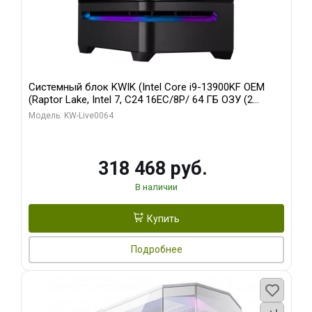
Системный блок KWIK (Intel Core i9-13900KF OEM
(Raptor Lake, Intel 7, C24 16EC/8P/ 64 ГБ ОЗУ (2
модуля)/ ASUS RTX5080 PROART OC 16GB GDDR7
Модель: KW-Live0064
256bit Type-C DP 2/ 512 ГБ SSD)
318 468 руб.
В наличии
Купить
Подробнее