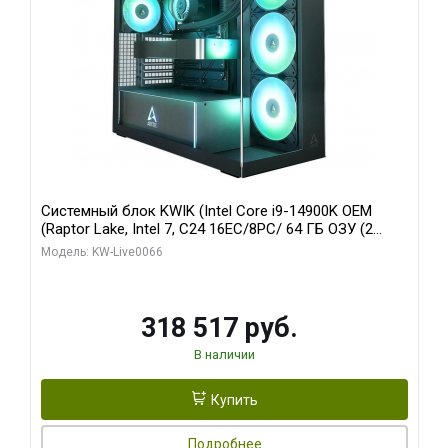
Системный блок KWIK (Intel Core i9-14900K OEM
(Raptor Lake, Intel 7, C24 16EC/8PC/ 64 ГБ ОЗУ (2
модуля)/ Gigabyte RTX5080 XTREME WATERFORCE
Модель: KW-Live0066
16GB GDDR7 256bit/ 1 ТБ SSD)
318 517 руб.
В наличии
Купить
Подробнее