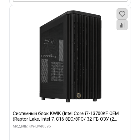
Системный блок KWIK (Intel Core i7-13700KF OEM
(Raptor Lake, Intel 7, C16 8EC/8PC/ 32 ГБ ОЗУ (2
модуля)/ Afox RTX4090 24GB GDDR6X 384-Bit 3xDP
Модель: KW-Live0095
HDMI ATX Turbo/ 512 ГБ SSD)