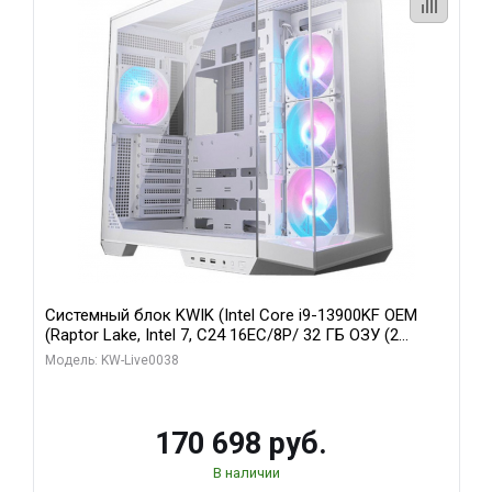
Системный блок KWIK (Intel Core i9-13900KF OEM
(Raptor Lake, Intel 7, C24 16EC/8P/ 32 ГБ ОЗУ (2
модуля)/ Gigabyte RX9070XT GAMING OC 16GB GDDR6
Модель: KW-Live0038
256bit 2xDP 2/ 960 ГБ SSD)
170 698 руб.
В наличии