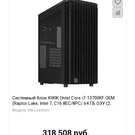
Системный блок KWIK (Intel Core i7-13700KF OEM
(Raptor Lake, Intel 7, C16 8EC/8PC/ 64 ГБ ОЗУ (2
модуля)/ ASUS RTX5080 PROART OC 16GB GDDR7
Модель: KW-Live0065
256bit Type-C DP 2/ 1 ТБ SSD)
318 508 руб.