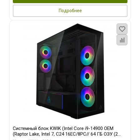
Подробнее
Системный блок KWIK (Intel Core i9-14900 OEM
(Raptor Lake, Intel 7, C24 16EC/8PC// 64 ГБ ОЗУ (2
модуля)/ Afox RTX4090 24GB GDDR6X 384-Bit 3xDP