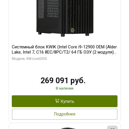
Системный блок KWIK (Intel Core i9-12900 OEM (Alder
Lake, Intel 7, C16 8EC/8PC/T2/ 64 ГБ ОЗУ (2 модуля)/
MSI RTX5080 SHADOW 3X OC 16GB GDDR7 256bit 3xDP
Модель: KW-Live0055
HDMI/ 1 ТБ SSD)
269 091 руб.
В наличии
Купить
Подробнее