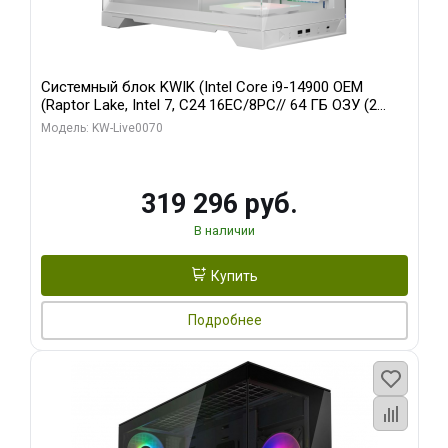
Системный блок KWIK (Intel Core i9-14900 OEM
(Raptor Lake, Intel 7, C24 16EC/8PC// 64 ГБ ОЗУ (2
модуля)/ Gigabyte RTX5080 XTREME WATERFORCE
Модель: KW-Live0070
16GB GDDR7 256bit/ 960 ГБ SSD)
319 296 руб.
В наличии
Купить
Подробнее