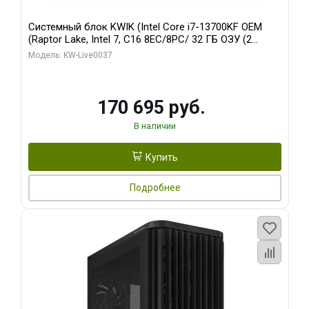
Системный блок KWIK (Intel Core i7-13700KF OEM
(Raptor Lake, Intel 7, C16 8EC/8PC/ 32 ГБ ОЗУ (2
модуля)/ Gigabyte RTX5070 AERO OC 12GB GDDR7
Модель: KW-Live0037
192bit 3xDP HDMI/ 1 ТБ SSD)
170 695 руб.
В наличии
Купить
Подробнее