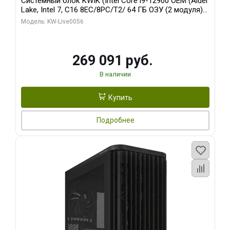
Системный блок KWIK (Intel Core i9-12900 OEM (Alder
Lake, Intel 7, C16 8EC/8PC/T2/ 64 ГБ ОЗУ (2 модуля)/
Palit RTX5080 INFINITY 3 OC 16GB GDDR7 256bit 3xDP
Модель: KW-Live0056
H/ 1 ТБ SSD)
269 091 руб.
В наличии
Купить
Подробнее