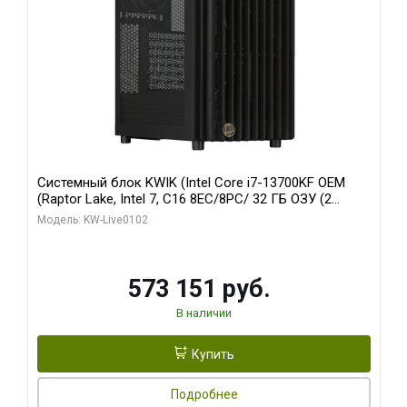
Системный блок KWIK (Intel Core i7-13700KF OEM
(Raptor Lake, Intel 7, C16 8EC/8PC/ 32 ГБ ОЗУ (2
модуля)/ Afox RTX4090 24GB GDDR6X 384-Bit 3xDP
Модель: KW-Live0102
HDMI ATX Turbo/ 960 ГБ SSD)
573 151 руб.
В наличии
Купить
Подробнее