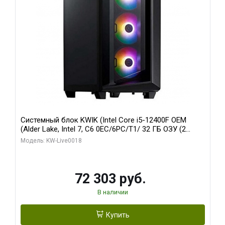
Системный блок KWIK (Intel Core i5-12400F OEM
(Alder Lake, Intel 7, C6 0EC/6PC/T1/ 32 ГБ ОЗУ (2
модуля)/ Ninja Sinotex GTX1660 SUPER 6GB GDDR6
Модель: KW-Live0018
192bit DVI DP / 960 ГБ SSD)
72 303 руб.
В наличии
Купить