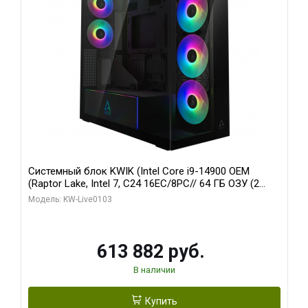
Системный блок KWIK (Intel Core i9-14900 OEM
(Raptor Lake, Intel 7, C24 16EC/8PC// 64 ГБ ОЗУ (2
модуля)/ Afox RTX4090 24GB GDDR6X 384-Bit 3xDP
Модель: KW-Live0103
HDMI ATX Turbo/ 960 ГБ SSD)
613 882 руб.
В наличии
Купить