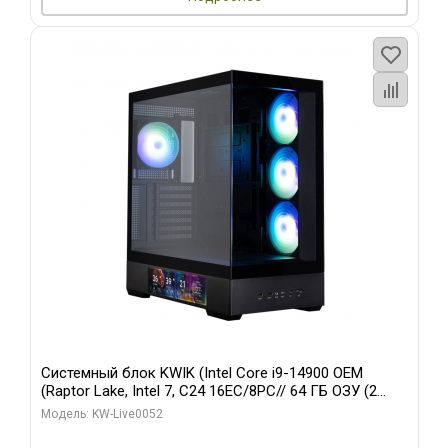
Системный блок KWIK (Intel Core i9-14900 OEM
(Raptor Lake, Intel 7, C24 16EC/8PC// 64 ГБ ОЗУ (2
модуля)/ Palit RTX5080 GAMINGPRO OC 16GB GDDR7
Модель: KW-Live0052
256bit 3xDP HD/ 512 ГБ SSD)