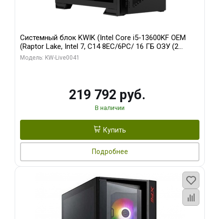
Системный блок KWIK (Intel Core i5-13600KF OEM
(Raptor Lake, Intel 7, C14 8EC/6PC/ 16 ГБ ОЗУ (2
модуля)/ Palit RTX5080 GAMINGPRO OC 16GB GDDR7
Модель: KW-Live0041
256bit 3xDP HD/ 512 ГБ SSD)
219 792 руб.
В наличии
Купить
Подробнее