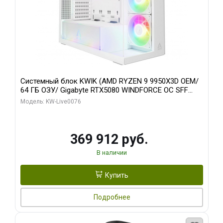
Системный блок KWIK (AMD RYZEN 9 9950X3D OEM/
64 ГБ ОЗУ/ Gigabyte RTX5080 WINDFORCE OC SFF
16GB GDDR7 256bit / 960 ГБ SSD)
Модель: KW-Live0076
369 912 руб.
В наличии
Купить
Подробнее