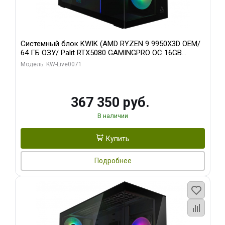
Системный блок KWIK (AMD RYZEN 9 9950X3D OEM/
64 ГБ ОЗУ/ Palit RTX5080 GAMINGPRO OC 16GB
GDDR7 256bit 3xDP HD/ 960 ГБ SSD)
Модель: KW-Live0071
367 350 руб.
В наличии
Купить
Подробнее