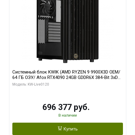
Системный блок KWIK (AMD RYZEN 9 9900X3D OEM/
64 ГБ ОЗУ/ Afox RTX4090 24GB GDDR6X 384-Bit 3xDP
HDMI ATX Turbo/ 1 ТБ SSD)
Модель: KW-Live0120
696 377 руб.
В наличии
Купить