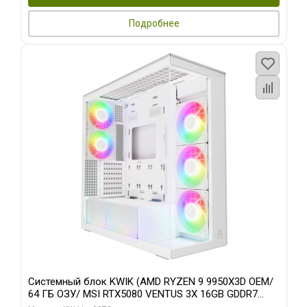
Подробнее
Системный блок KWIK (AMD RYZEN 9 9950X3D OEM/
64 ГБ ОЗУ/ MSI RTX5080 VENTUS 3X 16GB GDDR7
256bit 3xDP HDMI 3F/ 960 ГБ SSD)