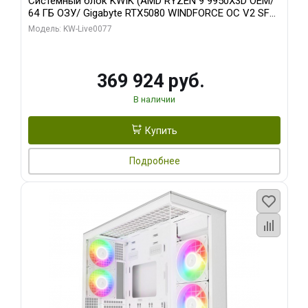
Системный блок KWIK (AMD RYZEN 9 9950X3D OEM/
64 ГБ ОЗУ/ Gigabyte RTX5080 WINDFORCE OC V2 SFF
16GB GDDR7 256b/ 960 ГБ SSD)
Модель: KW-Live0077
369 924 руб.
В наличии
Купить
Подробнее