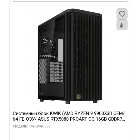
Системный блок KWIK (AMD RYZEN 9 9900X3D OEM/
64 ГБ ОЗУ/ ASUS RTX5080 PROART OC 16GB GDDR7
256bit Type-C DP 2/ 1 ТБ SSD)
Модель: KW-Live0087