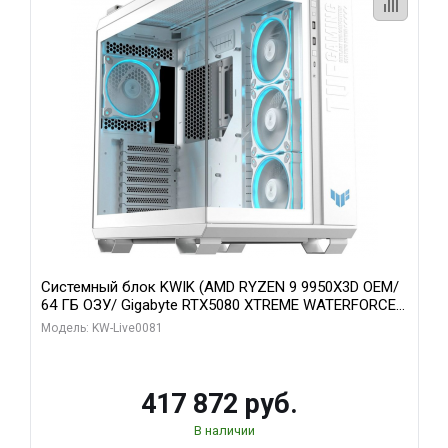
Системный блок KWIK (AMD RYZEN 9 9950X3D OEM/
64 ГБ ОЗУ/ Gigabyte RTX5080 XTREME WATERFORCE
16GB GDDR7 256bit/ 1 ТБ SSD)
Модель: KW-Live0081
417 872 руб.
В наличии