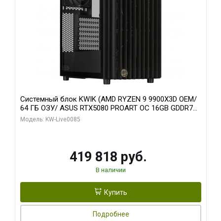
Системный блок KWIK (AMD RYZEN 9 9900X3D OEM/
64 ГБ ОЗУ/ ASUS RTX5080 PROART OC 16GB GDDR7
256bit Type-C DP 2/ 960 ГБ SSD)
Модель: KW-Live0085
419 818 руб.
В наличии
Купить
Подробнее