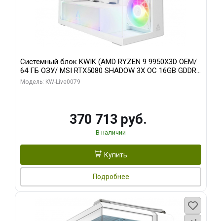
Системный блок KWIK (AMD RYZEN 9 9950X3D OEM/
64 ГБ ОЗУ/ MSI RTX5080 SHADOW 3X OC 16GB GDDR7
256bit 3xDP HDMI/ 960 ГБ SSD)
Модель: KW-Live0079
370 713 руб.
В наличии
Купить
Подробнее