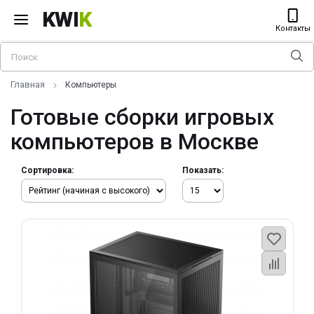
KWI
K
Контакты
Главная
Компьютеры
Готовые сборки игровых
компьютеров в Москве
Сортировка:
Показать: