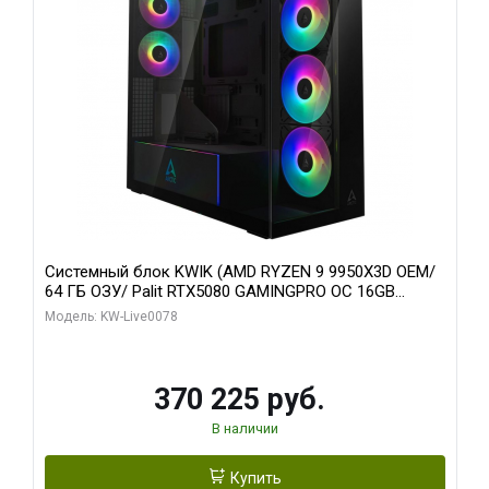
Системный блок KWIK (AMD RYZEN 9 9950X3D OEM/
64 ГБ ОЗУ/ Palit RTX5080 GAMINGPRO OC 16GB
GDDR7 256bit 3xDP HD/ 1 ТБ SSD)
Модель: KW-Live0078
370 225 руб.
В наличии
Купить