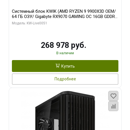
Системный блок KWIK (AMD RYZEN 9 9900X3D OEM/
64 ГБ ОЗУ/ Gigabyte RX9070 GAMING OC 16GB GDDR6
256bit 2xDP 2xH/ 960 ГБ SSD)
Модель: KW-Live0051
268 978 руб.
В наличии
Купить
Подробнее