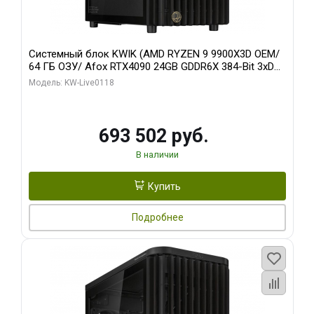
Системный блок KWIK (AMD RYZEN 9 9900X3D OEM/
64 ГБ ОЗУ/ Afox RTX4090 24GB GDDR6X 384-Bit 3xDP
HDMI ATX Turbo/ 960 ГБ SSD)
Модель: KW-Live0118
693 502 руб.
В наличии
Купить
Подробнее