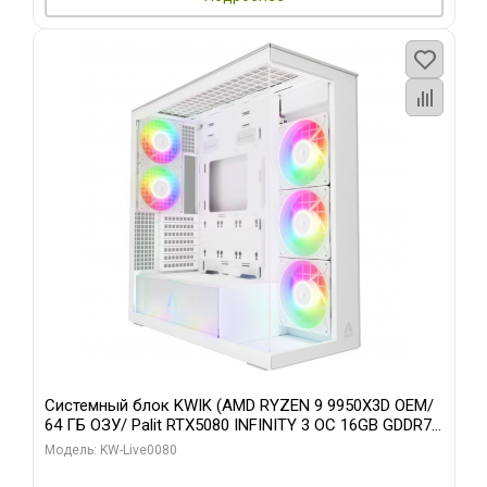
Системный блок KWIK (AMD RYZEN 9 9950X3D OEM/
64 ГБ ОЗУ/ Palit RTX5080 INFINITY 3 OC 16GB GDDR7
256bit 3xDP H/ 960 ГБ SSD)
Модель: KW-Live0080