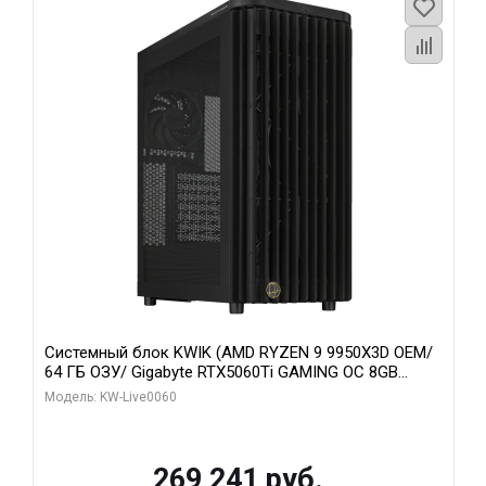
Системный блок KWIK (AMD RYZEN 9 9950X3D OEM/
64 ГБ ОЗУ/ Gigabyte RTX5060Ti GAMING OC 8GB
GDDR7 128bit 3xDP H/ 1 ТБ SSD)
Модель: KW-Live0060
269 241 руб.