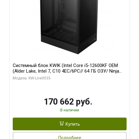
Системный блок KWIK (Intel Core i5-12600KF OEM
(Alder Lake, Intel 7, C10 4EC/6PC// 64 ГБ ОЗУ/ Ninja
Sinotex GTX1650 4GB 128bit GDDR6 DVI DP HDMI 2/
Модель: KW-Live0035
960 ГБ SSD)
170 662 руб.
В наличии
Купить
Подробнее