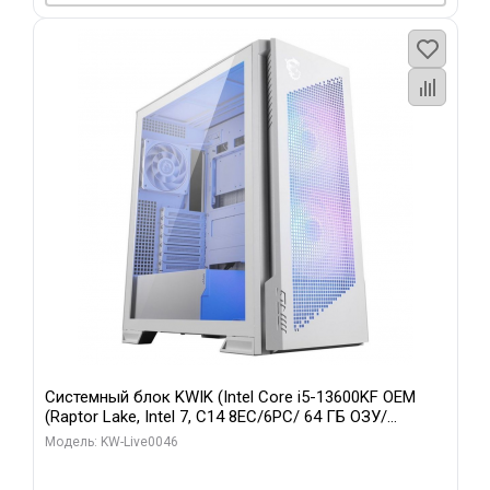
Системный блок KWIK (Intel Core i5-13600KF OEM
(Raptor Lake, Intel 7, C14 8EC/6PC/ 64 ГБ ОЗУ/
Gigabyte RTX5060Ti GAMING OC 8GB GDDR7 128bit
Модель: KW-Live0046
3xDP H/ 960 ГБ SSD)