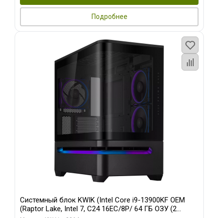
Подробнее
Системный блок KWIK (Intel Core i9-13900KF OEM
(Raptor Lake, Intel 7, C24 16EC/8P/ 64 ГБ ОЗУ (2
модуля)/ ASUS RTX5080 PROART OC 16GB GDDR7