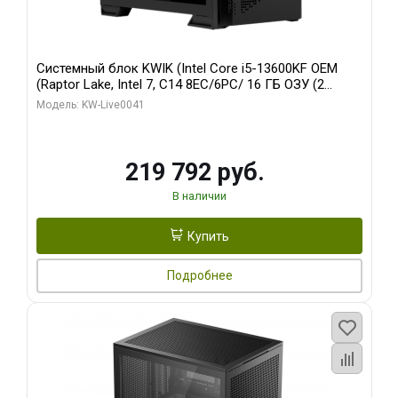
Системный блок KWIK (Intel Core i5-13600KF OEM
(Raptor Lake, Intel 7, C14 8EC/6PC/ 16 ГБ ОЗУ (2
модуля)/ Palit RTX5080 GAMINGPRO OC 16GB GDDR7
Модель: KW-Live0041
256bit 3xDP HD/ 512 ГБ SSD)
219 792 руб.
В наличии
Купить
Подробнее