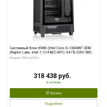
Системный блок KWIK (Intel Core i5-13600KF OEM
(Raptor Lake, Intel 7, C14 8EC/6PC/ 64 ГБ ОЗУ/ MSI
RTX5080 VENTUS 3X OC 16GB GDDR7 256bit 3xDP
Модель: KW-Live0063
HDMI/ 512 ГБ SSD)
318 438 руб.
В наличии
Купить
Подробнее