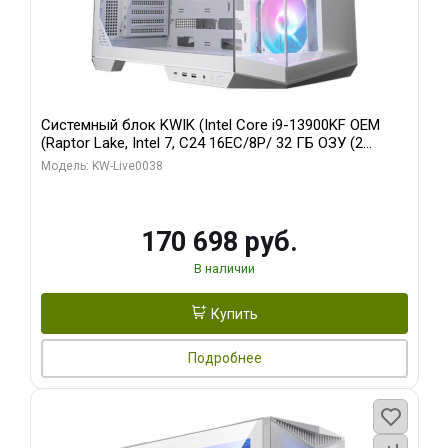
Системный блок KWIK (Intel Core i9-13900KF OEM
(Raptor Lake, Intel 7, C24 16EC/8P/ 32 ГБ ОЗУ (2
модуля)/ Gigabyte RX9070XT GAMING OC 16GB GDDR6
Модель: KW-Live0038
256bit 2xDP 2/ 960 ГБ SSD)
170 698 руб.
В наличии
Купить
Подробнее