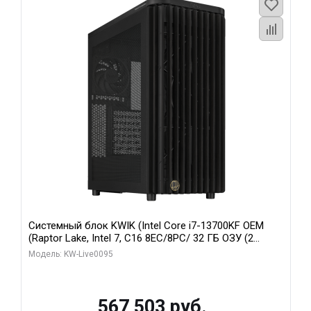
Системный блок KWIK (Intel Core i7-13700KF OEM
(Raptor Lake, Intel 7, C16 8EC/8PC/ 32 ГБ ОЗУ (2
модуля)/ Afox RTX4090 24GB GDDR6X 384-Bit 3xDP
Модель: KW-Live0095
HDMI ATX Turbo/ 512 ГБ SSD)
567 503 руб.