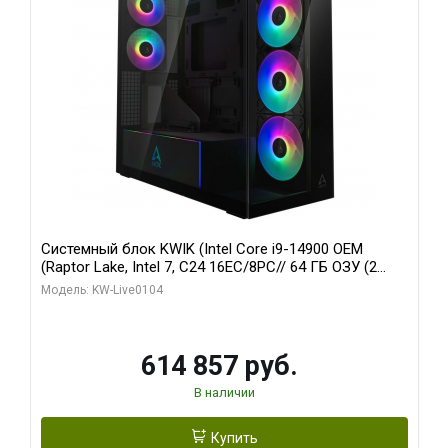
Системный блок KWIK (Intel Core i9-14900 OEM
(Raptor Lake, Intel 7, C24 16EC/8PC// 64 ГБ ОЗУ (2
модуля)/ Afox RTX4090 24GB GDDR6X 384-Bit 3xDP
Модель: KW-Live0104
HDMI ATX Turbo/ 1 ТБ SSD)
614 857 руб.
В наличии
Купить