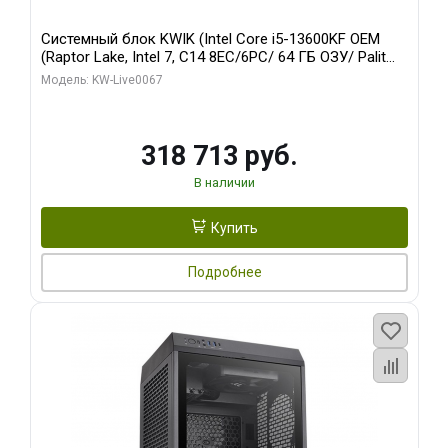
Системный блок KWIK (Intel Core i5-13600KF OEM
(Raptor Lake, Intel 7, C14 8EC/6PC/ 64 ГБ ОЗУ/ Palit
RTX5080 GAMINGPRO OC 16GB GDDR7 256bit 3xDP
Модель: KW-Live0067
HD/ 960 ГБ SSD)
318 713 руб.
В наличии
Купить
Подробнее