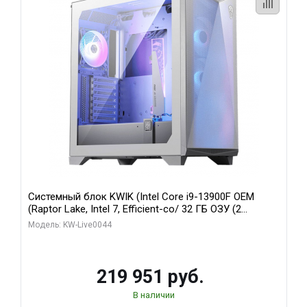
Системный блок KWIK (Intel Core i9-13900F OEM
(Raptor Lake, Intel 7, Efficient-co/ 32 ГБ ОЗУ (2
модуля)/ Gigabyte RTX5070Ti AERO OC 16GB GDDR7
Модель: KW-Live0044
256bit 3xDP HD/ 512 ГБ SSD)
219 951 руб.
В наличии