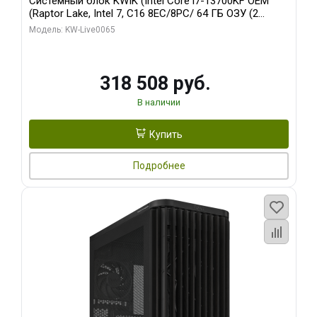
Системный блок KWIK (Intel Core i7-13700KF OEM
(Raptor Lake, Intel 7, C16 8EC/8PC/ 64 ГБ ОЗУ (2
модуля)/ ASUS RTX5080 PROART OC 16GB GDDR7
Модель: KW-Live0065
256bit Type-C DP 2/ 1 ТБ SSD)
318 508 руб.
В наличии
Купить
Подробнее