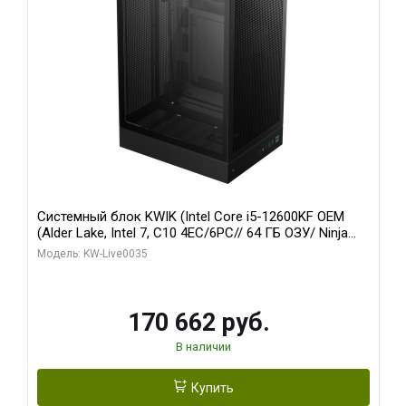
Системный блок KWIK (Intel Core i5-12600KF OEM
(Alder Lake, Intel 7, C10 4EC/6PC// 64 ГБ ОЗУ/ Ninja
Sinotex GTX1650 4GB 128bit GDDR6 DVI DP HDMI 2/
Модель: KW-Live0035
960 ГБ SSD)
170 662 руб.
В наличии
Купить