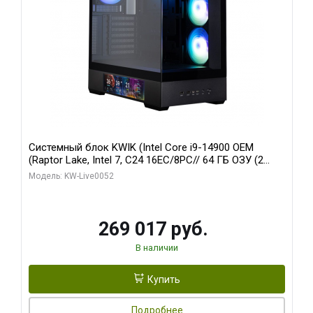
Системный блок KWIK (Intel Core i9-14900 OEM
(Raptor Lake, Intel 7, C24 16EC/8PC// 64 ГБ ОЗУ (2
модуля)/ Palit RTX5080 GAMINGPRO OC 16GB GDDR7
Модель: KW-Live0052
256bit 3xDP HD/ 512 ГБ SSD)
269 017 руб.
В наличии
Купить
Подробнее