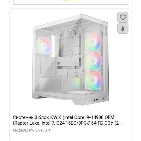
Системный блок KWIK (Intel Core i9-14900 OEM
(Raptor Lake, Intel 7, C24 16EC/8PC// 64 ГБ ОЗУ (2
модуля)/ Gigabyte RTX5080 XTREME WATERFORCE
Модель: KW-Live0070
16GB GDDR7 256bit/ 960 ГБ SSD)