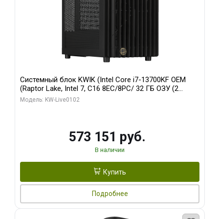
Системный блок KWIK (Intel Core i7-13700KF OEM
(Raptor Lake, Intel 7, C16 8EC/8PC/ 32 ГБ ОЗУ (2
модуля)/ Afox RTX4090 24GB GDDR6X 384-Bit 3xDP
Модель: KW-Live0102
HDMI ATX Turbo/ 960 ГБ SSD)
573 151 руб.
В наличии
Купить
Подробнее