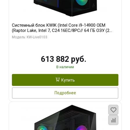
Системный блок KWIK (Intel Core i9-14900 OEM
(Raptor Lake, Intel 7, C24 16EC/8PC// 64 ГБ ОЗУ (2
модуля)/ Afox RTX4090 24GB GDDR6X 384-Bit 3xDP
Модель: KW-Live0103
HDMI ATX Turbo/ 960 ГБ SSD)
613 882 руб.
В наличии
Купить
Подробнее