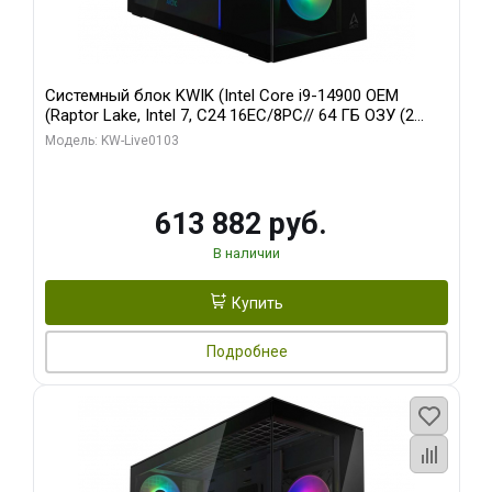
Системный блок KWIK (Intel Core i9-14900 OEM
(Raptor Lake, Intel 7, C24 16EC/8PC// 64 ГБ ОЗУ (2
модуля)/ Afox RTX4090 24GB GDDR6X 384-Bit 3xDP
Модель: KW-Live0103
HDMI ATX Turbo/ 960 ГБ SSD)
613 882 руб.
В наличии
Купить
Подробнее