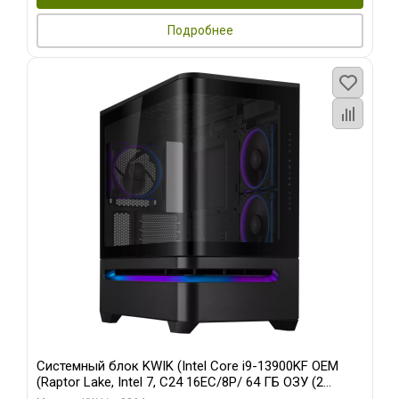
Подробнее
Системный блок KWIK (Intel Core i9-13900KF OEM
(Raptor Lake, Intel 7, C24 16EC/8P/ 64 ГБ ОЗУ (2
модуля)/ ASUS RTX5080 PROART OC 16GB GDDR7