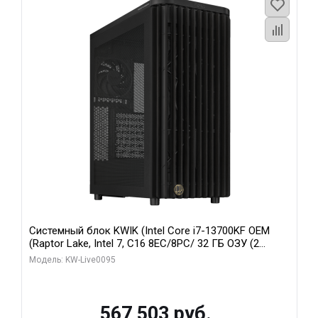
Системный блок KWIK (Intel Core i7-13700KF OEM
(Raptor Lake, Intel 7, C16 8EC/8PC/ 32 ГБ ОЗУ (2
модуля)/ Afox RTX4090 24GB GDDR6X 384-Bit 3xDP
Модель: KW-Live0095
HDMI ATX Turbo/ 512 ГБ SSD)
567 503 руб.