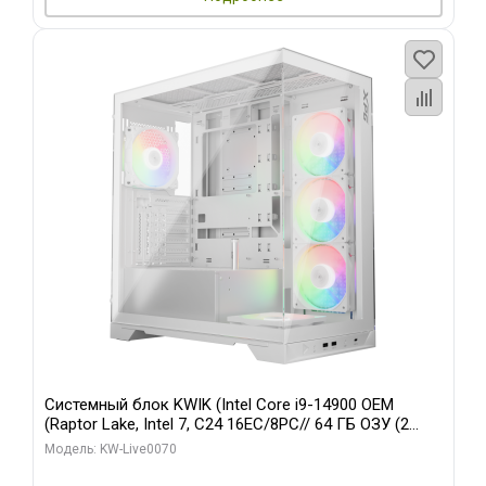
Системный блок KWIK (Intel Core i9-14900 OEM
(Raptor Lake, Intel 7, C24 16EC/8PC// 64 ГБ ОЗУ (2
модуля)/ Gigabyte RTX5080 XTREME WATERFORCE
Модель: KW-Live0070
16GB GDDR7 256bit/ 960 ГБ SSD)