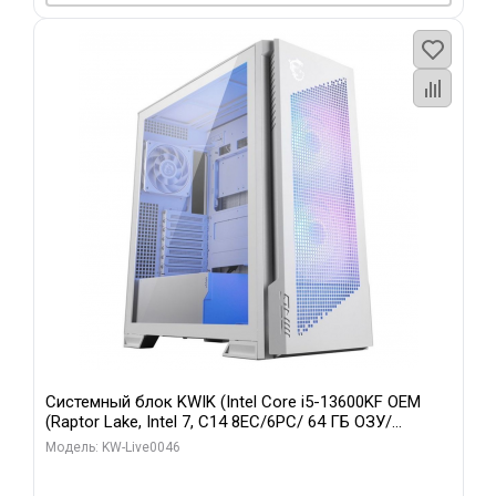
Системный блок KWIK (Intel Core i5-13600KF OEM
(Raptor Lake, Intel 7, C14 8EC/6PC/ 64 ГБ ОЗУ/
Gigabyte RTX5060Ti GAMING OC 8GB GDDR7 128bit
Модель: KW-Live0046
3xDP H/ 960 ГБ SSD)