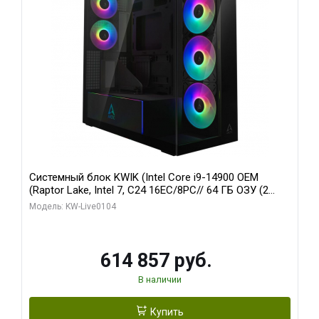
Системный блок KWIK (Intel Core i9-14900 OEM
(Raptor Lake, Intel 7, C24 16EC/8PC// 64 ГБ ОЗУ (2
модуля)/ Afox RTX4090 24GB GDDR6X 384-Bit 3xDP
Модель: KW-Live0104
HDMI ATX Turbo/ 1 ТБ SSD)
614 857 руб.
В наличии
Купить