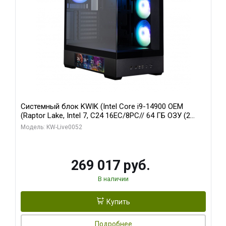
Системный блок KWIK (Intel Core i9-14900 OEM
(Raptor Lake, Intel 7, C24 16EC/8PC// 64 ГБ ОЗУ (2
модуля)/ Palit RTX5080 GAMINGPRO OC 16GB GDDR7
Модель: KW-Live0052
256bit 3xDP HD/ 512 ГБ SSD)
269 017 руб.
В наличии
Купить
Подробнее