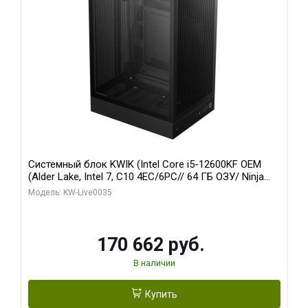
Системный блок KWIK (Intel Core i5-12600KF OEM
(Alder Lake, Intel 7, C10 4EC/6PC// 64 ГБ ОЗУ/ Ninja
Sinotex GTX1650 4GB 128bit GDDR6 DVI DP HDMI 2/
Модель: KW-Live0035
960 ГБ SSD)
170 662 руб.
В наличии
Купить