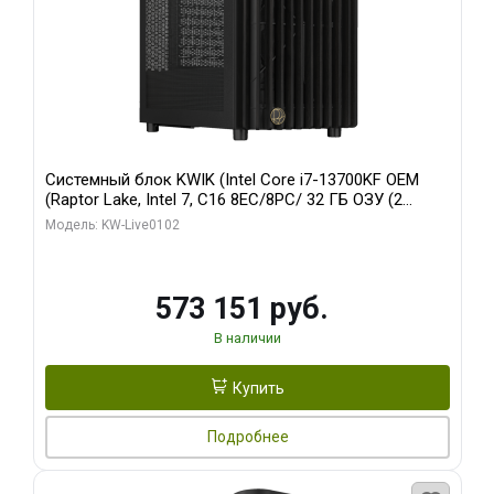
Системный блок KWIK (Intel Core i7-13700KF OEM
(Raptor Lake, Intel 7, C16 8EC/8PC/ 32 ГБ ОЗУ (2
модуля)/ Afox RTX4090 24GB GDDR6X 384-Bit 3xDP
Модель: KW-Live0102
HDMI ATX Turbo/ 960 ГБ SSD)
573 151 руб.
В наличии
Купить
Подробнее