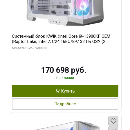
Системный блок KWIK (Intel Core i9-13900KF OEM
(Raptor Lake, Intel 7, C24 16EC/8P/ 32 ГБ ОЗУ (2
модуля)/ Gigabyte RX9070XT GAMING OC 16GB GDDR6
Модель: KW-Live0038
256bit 2xDP 2/ 960 ГБ SSD)
170 698 руб.
В наличии
Купить
Подробнее