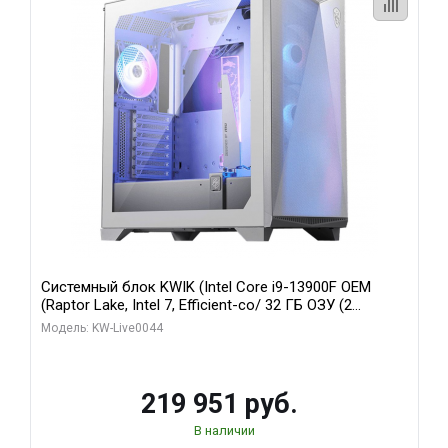
Системный блок KWIK (Intel Core i9-13900F OEM
(Raptor Lake, Intel 7, Efficient-co/ 32 ГБ ОЗУ (2
модуля)/ Gigabyte RTX5070Ti AERO OC 16GB GDDR7
Модель: KW-Live0044
256bit 3xDP HD/ 512 ГБ SSD)
219 951 руб.
В наличии