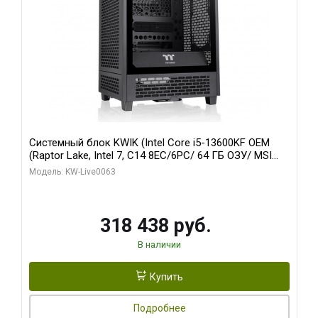
Системный блок KWIK (Intel Core i5-13600KF OEM
(Raptor Lake, Intel 7, C14 8EC/6PC/ 64 ГБ ОЗУ/ MSI
RTX5080 VENTUS 3X OC 16GB GDDR7 256bit 3xDP
Модель: KW-Live0063
HDMI/ 512 ГБ SSD)
318 438 руб.
В наличии
Купить
Подробнее