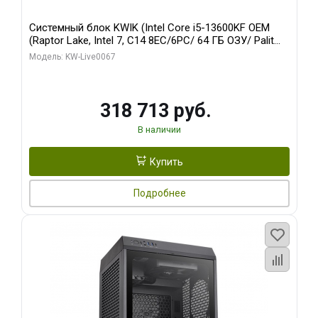
Системный блок KWIK (Intel Core i5-13600KF OEM
(Raptor Lake, Intel 7, C14 8EC/6PC/ 64 ГБ ОЗУ/ Palit
RTX5080 GAMINGPRO OC 16GB GDDR7 256bit 3xDP
Модель: KW-Live0067
HD/ 960 ГБ SSD)
318 713 руб.
В наличии
Купить
Подробнее