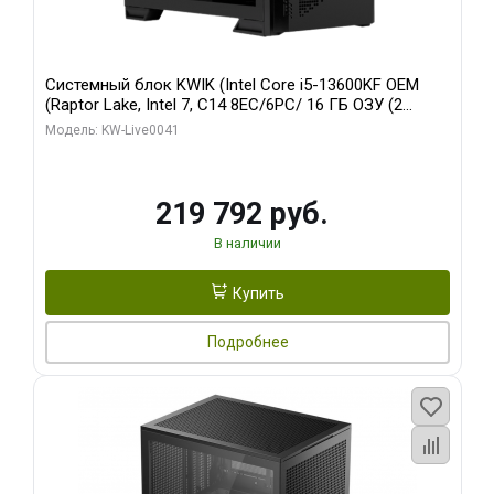
Системный блок KWIK (Intel Core i5-13600KF OEM
(Raptor Lake, Intel 7, C14 8EC/6PC/ 16 ГБ ОЗУ (2
модуля)/ Palit RTX5080 GAMINGPRO OC 16GB GDDR7
Модель: KW-Live0041
256bit 3xDP HD/ 512 ГБ SSD)
219 792 руб.
В наличии
Купить
Подробнее