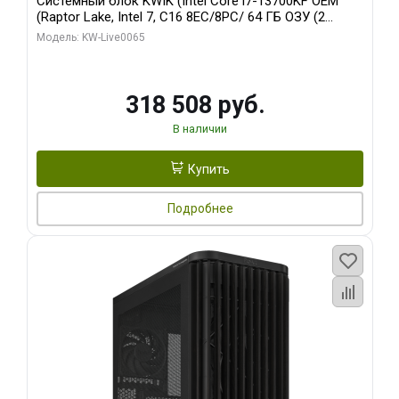
Системный блок KWIK (Intel Core i7-13700KF OEM
(Raptor Lake, Intel 7, C16 8EC/8PC/ 64 ГБ ОЗУ (2
модуля)/ ASUS RTX5080 PROART OC 16GB GDDR7
Модель: KW-Live0065
256bit Type-C DP 2/ 1 ТБ SSD)
318 508 руб.
В наличии
Купить
Подробнее