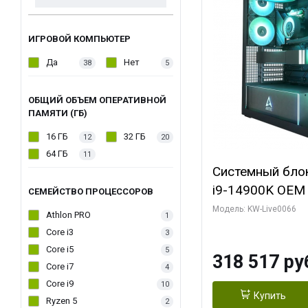
ИГРОВОЙ КОМПЬЮТЕР
Да
Нет
38
5
ОБЩИЙ ОБЪЕМ ОПЕРАТИВНОЙ
ПАМЯТИ (ГБ)
16 ГБ
32 ГБ
12
20
64 ГБ
11
Системный блок 
i9-14900K OEM (
СЕМЕЙСТВО ПРОЦЕССОРОВ
7, C24 16EC/8P
Модель: KW-Live0066
Athlon PRO
1
модуля)/ Gigab
Core i3
3
XTREME WATER
Core i5
5
318 517 ру
GDDR7 256bit/ 
Core i7
4
Core i9
10
Купить
Ryzen 5
2