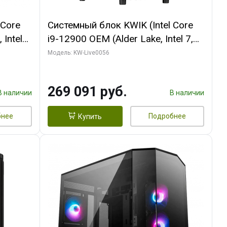
 Core
Системный блок KWIK (Intel Core
 Intel
i9-12900 OEM (Alder Lake, Intel 7,
C16 8EC/8PC/T2/ 64 ГБ ОЗУ (2
Модель: KW-Live0056
Ti
модуля)/ Palit RTX5080 INFINITY 3
t 3xDP
OC 16GB GDDR7 256bit 3xDP H/ 1
269 091 руб.
ТБ SSD)
В наличии
В наличии
бнее
Подробнее
Купить