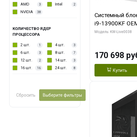
AMD
Intel
3
2
NVIDIA
38
Системный блок 
i9-13900KF OEM 
КОЛИЧЕСТВО ЯДЕР
7, C24 16EC/8P
Модель: KW-Live0038
ПРОЦЕССОРА
модуля)/ Gigab
2 шт.
4 шт.
1
3
GAMING OC 16G
6 шт.
8 шт.
170 698 ру
3
7
2xDP 2/ 960 ГБ
12 шт.
14 шт.
2
3
16 шт.
24 шт.
16
8
Купить
Сбросить
Выберите фильтры