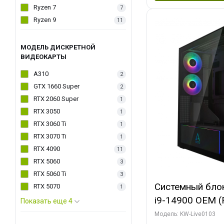
Ryzen 7
7
Ryzen 9
11
МОДЕЛЬ ДИСКРЕТНОЙ
ВИДЕОКАРТЫ
A310
2
GTX 1660 Super
2
RTX 2060 Super
1
RTX 3050
1
RTX 3060 Ti
1
RTX 3070 Ti
1
RTX 4090
11
RTX 5060
3
RTX 5060 Ti
3
Системный блок 
RTX 5070
1
i9-14900 OEM (Ra
Показать еще 4
C24 16EC/8PC//
Модель: KW-Live0103