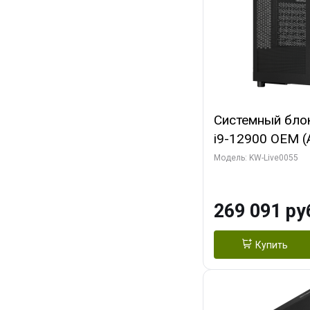
Системный блок 
i9-12900 OEM (Al
C16 8EC/8PC/T2
Модель: KW-Live0055
модуля)/ MSI 
3X OC 16GB GD
269 091 ру
HDMI/ 1 ТБ SS
Купить