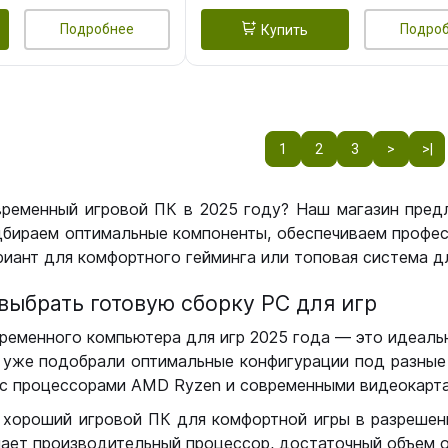
Подробнее
Подро
Купить
1
2
3
>
>|
временный игровой ПК в 2025 году? Наш магазин пред
бираем оптимальные компоненты, обеспечиваем профес
иант для комфортного гейминга или топовая система дл
выбрать готовую сборку РС для игр
ременного компьютера для игр 2025 года — это идеальн
уже подобрали оптимальные конфигурации под разные 
с процессорами AMD Ryzen и современными видеокарта
 хороший игровой ПК для комфортной игры в разрешении
чает производительный процессор, достаточный объем о