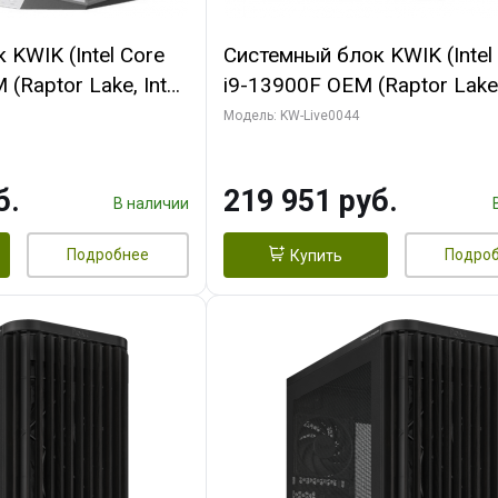
KWIK (Intel Core
Системный блок KWIK (Intel
(Raptor Lake, Intel
i9-13900F OEM (Raptor Lake,
/ 32 ГБ ОЗУ (2
7, Efficient-co/ 32 ГБ ОЗУ (2
Модель: KW-Live0044
yte RX9070XT
модуля)/ Gigabyte RTX5070
B GDDR6 256bit
AERO OC 16GB GDDR7 256bi
б.
219 951 руб.
 SSD)
HD/ 512 ГБ SSD)
В наличии
Подробнее
Подро
Купить