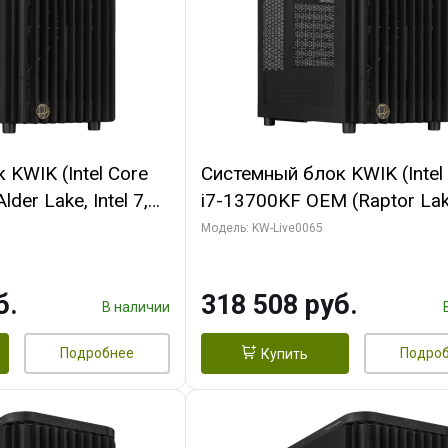
KWIK (Intel Core
Системный блок KWIK (Intel
der Lake, Intel 7,
i7-13700KF OEM (Raptor Lake
/ 64 ГБ ОЗУ (2
7, C16 8EC/8PC/ 64 ГБ ОЗУ 
Модель: KW-Live0065
RTX5080 SHADOW
модуля)/ ASUS RTX5080 P
DR7 256bit 3xDP
OC 16GB GDDR7 256bit Typ
б.
318 508 руб.
D)
2/ 1 ТБ SSD)
В наличии
Подробнее
Подро
Купить