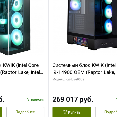
KWIK (Intel Core
Системный блок KWIK (Intel
Raptor Lake, Intel
i9-14900 OEM (Raptor Lake, I
C/ 64 ГБ ОЗУ (2
C24 16EC/8PC// 64 ГБ ОЗУ 
Модель: KW-Live0052
yte RTX5080
модуля)/ Palit RTX5080
FORCE 16GB
GAMINGPRO OC 16GB GDD
б.
269 017 руб.
1 ТБ SSD)
256bit 3xDP HD/ 512 ГБ SS
В наличии
Подробнее
Подро
Купить