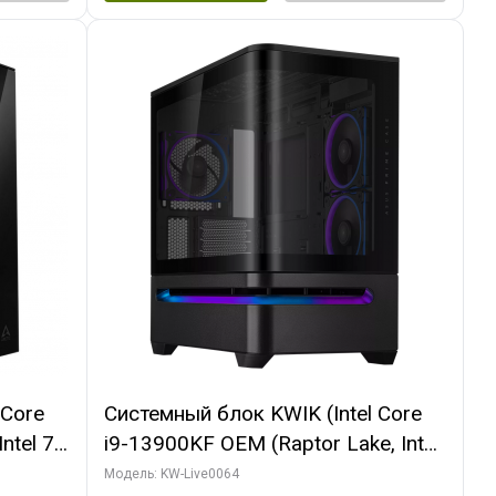
 Core
Системный блок KWIK (Intel Core
ntel 7,
i9-13900KF OEM (Raptor Lake, Intel
(2
7, C24 16EC/8P/ 64 ГБ ОЗУ (2
Модель: KW-Live0064