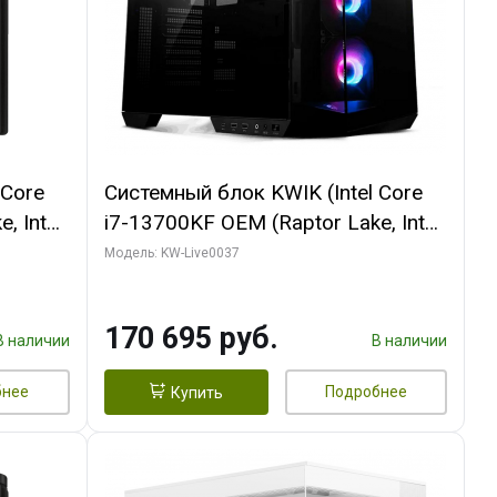
 Core
Системный блок KWIK (Intel Core
, Intel
i7-13700KF OEM (Raptor Lake, Intel
(2
7, C16 8EC/8PC/ 32 ГБ ОЗУ (2
Модель: KW-Live0037
ROART
модуля)/ Gigabyte RTX5070 AERO
e-C DP
OC 12GB GDDR7 192bit 3xDP
170 695 руб.
HDMI/ 1 ТБ SSD)
В наличии
В наличии
бнее
Подробнее
Купить