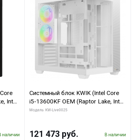
 Core
Системный блок KWIK (Intel Core
, Intel
i5-13600KF OEM (Raptor Lake, Intel
(2
7, C14 8EC/6PC/ 32 ГБ ОЗУ (2
Модель: KW-Live0025
GB
модуля)/ Gigabyte RTX5060
 ATX
WINDFORCE OC 8GB GDDR7 128bit
121 473 руб.
3xDP / 960 ГБ SSD)
В наличии
В наличии