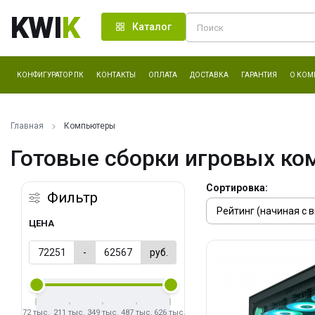
KWI
K
Каталог
КОНФИГУРАТОР ПК
КОНТАКТЫ
ОПЛАТА
ДОСТАВКА
ГАРАНТИЯ
О КОМ
Главная
Компьютеры
Готовые сборки игровых ко
Сортировка:
Фильтр
ЦЕНА
-
руб.
72 тыс.
211 тыс.
349 тыс.
487 тыс.
626 тыс.