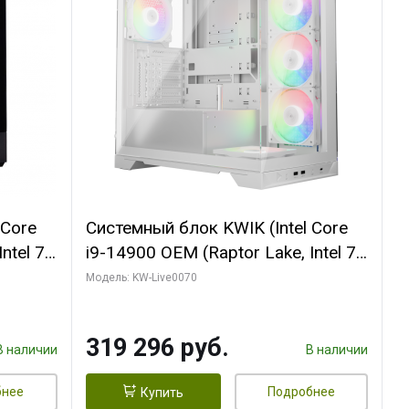
 Core
Системный блок KWIK (Intel Core
ntel 7,
i9-14900 OEM (Raptor Lake, Intel 7,
(2
C24 16EC/8PC// 64 ГБ ОЗУ (2
Модель: KW-Live0070
модуля)/ Gigabyte RTX5080
R7
XTREME WATERFORCE 16GB
319 296 руб.
D)
GDDR7 256bit/ 960 ГБ SSD)
В наличии
В наличии
бнее
Подробнее
Купить