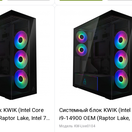
KWIK (Intel Core
Системный блок KWIK (Intel
ptor Lake, Intel 7,
i9-14900 OEM (Raptor Lake, I
 64 ГБ ОЗУ (2
C24 16EC/8PC// 64 ГБ ОЗУ 
Модель: KW-Live0104