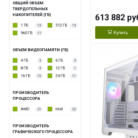
модуля)/ Afox
ОБЩИЙ ОБЪЕМ
ТВЕРДОТЕЛЬНЫХ
GDDR6X 384-Bi
НАКОПИТЕЛЕЙ (ГБ)
613 882 ру
Turbo/ 960 ГБ 
1 ТБ
512 ГБ
13
13
Купить
960 ГБ
17
ОБЪЕМ ВИДЕОПАМЯТИ (ГБ)
4 ГБ
6 ГБ
3
3
8 ГБ
12 ГБ
9
1
16 ГБ
24 ГБ
15
11
ПРОИЗВОДИТЕЛЬ
ПРОЦЕССОРА
AMD
Intel
21
22
ПРОИЗВОДИТЕЛЬ
ГРАФИЧЕСКОГО ПРОЦЕССОРА