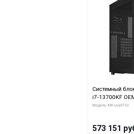
Системный блок 
i7-13700KF OEM 
7, C16 8EC/8PC
Модель: KW-Live0102
модуля)/ Afox
GDDR6X 384-Bi
573 151 ру
Turbo/ 960 ГБ 