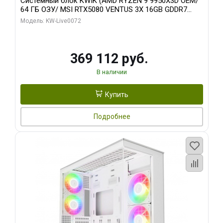
Системный блок KWIK (AMD RYZEN 9 9950X3D OEM/
64 ГБ ОЗУ/ MSI RTX5080 VENTUS 3X 16GB GDDR7
256bit 3xDP HDMI 3F/ 960 ГБ SSD)
Модель: KW-Live0072
369 112 руб.
В наличии
Купить
Подробнее