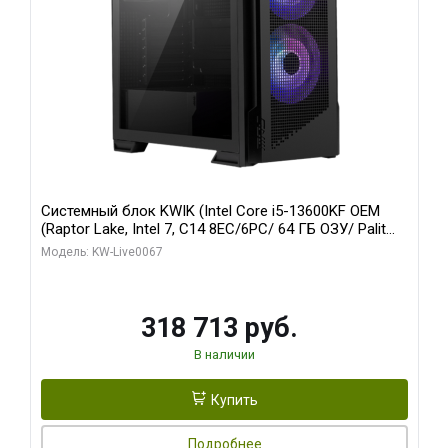
Системный блок KWIK (Intel Core i5-13600KF OEM
(Raptor Lake, Intel 7, C14 8EC/6PC/ 64 ГБ ОЗУ/ Palit
RTX5080 GAMINGPRO OC 16GB GDDR7 256bit 3xDP
Модель: KW-Live0067
HD/ 960 ГБ SSD)
318 713 руб.
В наличии
Купить
Подробнее