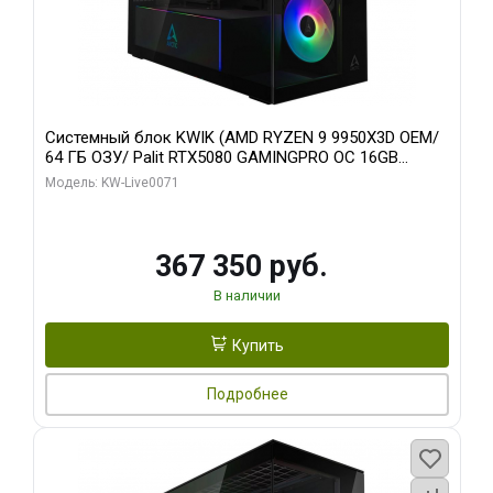
Системный блок KWIK (AMD RYZEN 9 9950X3D OEM/
64 ГБ ОЗУ/ Palit RTX5080 GAMINGPRO OC 16GB
GDDR7 256bit 3xDP HD/ 960 ГБ SSD)
Модель: KW-Live0071
367 350 руб.
В наличии
Купить
Подробнее