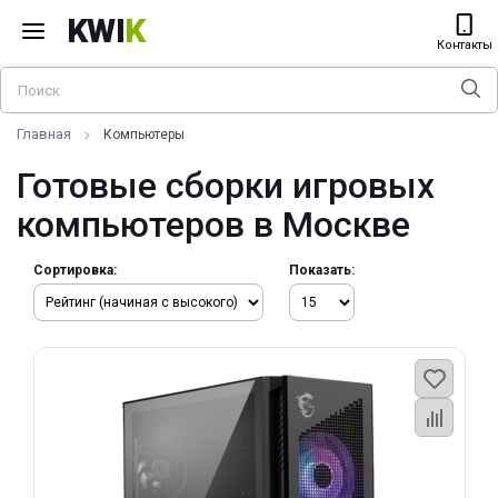
KWI
K
Контакты
Главная
Компьютеры
Готовые сборки игровых
компьютеров в Москве
Сортировка:
Показать: