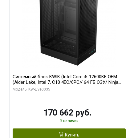
Системный блок KWIK (Intel Core i5-12600KF OEM
(Alder Lake, Intel 7, C10 4EC/6PC// 64 ГБ ОЗУ/ Ninja
Sinotex GTX1650 4GB 128bit GDDR6 DVI DP HDMI 2/
Модель: KW-Live0035
960 ГБ SSD)
170 662 руб.
В наличии
Купить