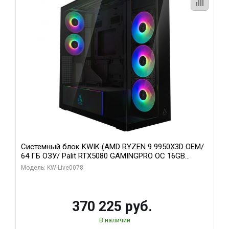
Системный блок KWIK (AMD RYZEN 9 9950X3D OEM/
64 ГБ ОЗУ/ Palit RTX5080 GAMINGPRO OC 16GB
GDDR7 256bit 3xDP HD/ 1 ТБ SSD)
Модель: KW-Live0078
370 225 руб.
В наличии