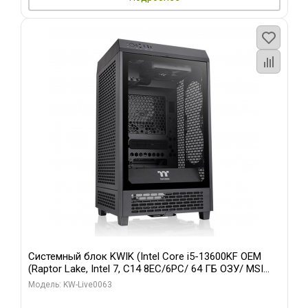
Системный блок KWIK (Intel Core i5-13600KF OEM
(Raptor Lake, Intel 7, C14 8EC/6PC/ 64 ГБ ОЗУ/ MSI
RTX5080 VENTUS 3X OC 16GB GDDR7 256bit 3xDP
Модель: KW-Live0063
HDMI/ 512 ГБ SSD)