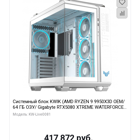
Системный блок KWIK (AMD RYZEN 9 9950X3D OEM/
64 ГБ ОЗУ/ Gigabyte RTX5080 XTREME WATERFORCE
16GB GDDR7 256bit/ 1 ТБ SSD)
Модель: KW-Live0081
417 872 руб.