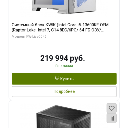
Системный блок KWIK (Intel Core i5-13600KF OEM
(Raptor Lake, Intel 7, C14 8EC/6PC/ 64 ГБ ОЗУ/
Gigabyte RTX5060Ti GAMING OC 8GB GDDR7 128bit
Модель: KW-Live0046
3xDP H/ 960 ГБ SSD)
219 994 руб.
В наличии
Купить
Подробнее