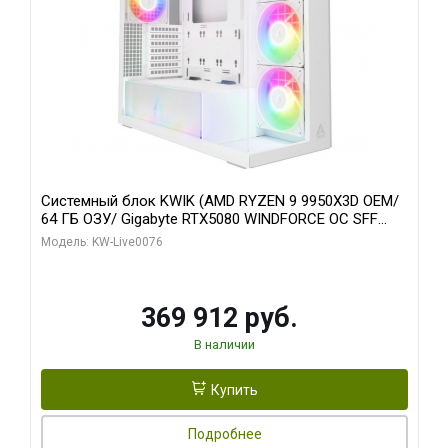
Системный блок KWIK (AMD RYZEN 9 9950X3D OEM/
64 ГБ ОЗУ/ Gigabyte RTX5080 WINDFORCE OC SFF
16GB GDDR7 256bit / 960 ГБ SSD)
Модель: KW-Live0076
369 912 руб.
В наличии
Купить
Подробнее