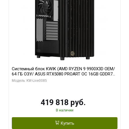
Системный блок KWIK (AMD RYZEN 9 9900X3D OEM/
64 ГБ ОЗУ/ ASUS RTX5080 PROART OC 16GB GDDR7
256bit Type-C DP 2/ 960 ГБ SSD)
Модель: KW-Live0085
419 818 руб.
В наличии
Купить