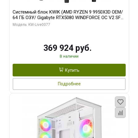
Системный блок KWIK (AMD RYZEN 9 9950X3D OEM/
64 ГБ ОЗУ/ Gigabyte RTX5080 WINDFORCE OC V2 SFF
16GB GDDR7 256b/ 960 ГБ SSD)
Модель: KW-Live0077
369 924 руб.
В наличии
Купить
Подробнее