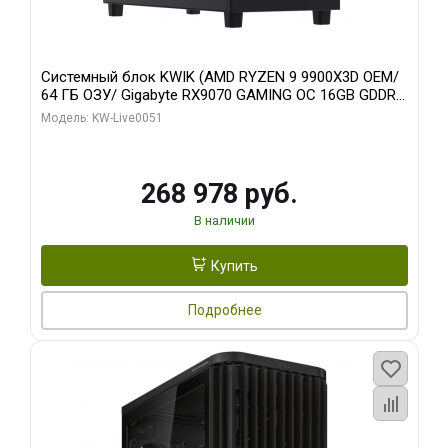
Системный блок KWIK (AMD RYZEN 9 9900X3D OEM/
64 ГБ ОЗУ/ Gigabyte RX9070 GAMING OC 16GB GDDR6
256bit 2xDP 2xH/ 960 ГБ SSD)
Модель: KW-Live0051
268 978 руб.
В наличии
Купить
Подробнее