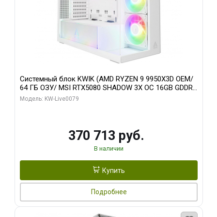
Системный блок KWIK (AMD RYZEN 9 9950X3D OEM/
64 ГБ ОЗУ/ MSI RTX5080 SHADOW 3X OC 16GB GDDR7
256bit 3xDP HDMI/ 960 ГБ SSD)
Модель: KW-Live0079
370 713 руб.
В наличии
Купить
Подробнее