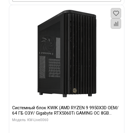
Системный блок KWIK (AMD RYZEN 9 9950X3D OEM/
64 ГБ ОЗУ/ Gigabyte RTX5060Ti GAMING OC 8GB
GDDR7 128bit 3xDP H/ 1 ТБ SSD)
Модель: KW-Live0060