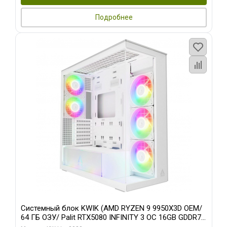
Подробнее
Системный блок KWIK (AMD RYZEN 9 9950X3D OEM/
64 ГБ ОЗУ/ Palit RTX5080 INFINITY 3 OC 16GB GDDR7
256bit 3xDP H/ 960 ГБ SSD)