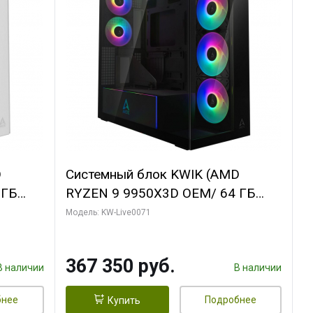
D
Системный блок KWIK (AMD
 ГБ
RYZEN 9 9950X3D OEM/ 64 ГБ
Y 3 OC
ОЗУ/ Palit RTX5080 GAMINGPRO
Модель: KW-Live0071
/ 960
OC 16GB GDDR7 256bit 3xDP HD/
960 ГБ SSD)
367 350 руб.
В наличии
В наличии
бнее
Подробнее
Купить