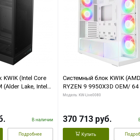
KWIK (Intel Core
Системный блок KWIK (AM
(Alder Lake, Intel
RYZEN 9 9950X3D OEM/ 64
/ 64 ГБ ОЗУ/ Ninja
ОЗУ/ Palit RTX5080 INFINIT
Модель: KW-Live0080
0 4GB 128bit
16GB GDDR7 256bit 3xDP H
HDMI 2/ 960 ГБ
ГБ SSD)
б.
370 713 руб.
В наличии
Подробнее
Подро
Купить