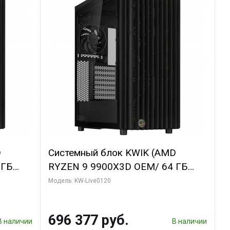
D
Системный блок KWIK (AMD
 ГБ
RYZEN 9 9900X3D OEM/ 64 ГБ
GDDR6X
ОЗУ/ Afox RTX4090 24GB GDDR6X
Модель: KW-Live0120
bo/ 960
384-Bit 3xDP HDMI ATX Turbo/ 1
ТБ SSD)
696 377 руб.
В наличии
В наличии