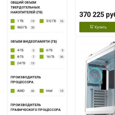
OC 16GB GDDR7
ОБЩИЙ ОБЪЕМ
ТВЕРДОТЕЛЬНЫХ
ТБ SSD)
НАКОПИТЕЛЕЙ (ГБ)
370 225 ру
1 ТБ
512 ГБ
19
16
Купить
960 ГБ
30
ОБЪЕМ ВИДЕОПАМЯТИ (ГБ)
4 ГБ
6 ГБ
5
3
8 ГБ
16 ГБ
7
36
24 ГБ
13
ПРОИЗВОДИТЕЛЬ
ПРОЦЕССОРА
AMD
Intel
46
19
ПРОИЗВОДИТЕЛЬ
ГРАФИЧЕСКОГО ПРОЦЕССОРА