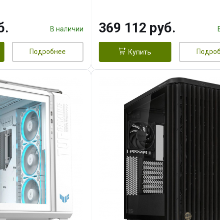
 256bit 3xDP HD/ 1
16GB GDDR7 256bit 3xDP H
3F/ 960 ГБ SSD)
б.
369 112 руб.
В наличии
Подробнее
Подро
Купить