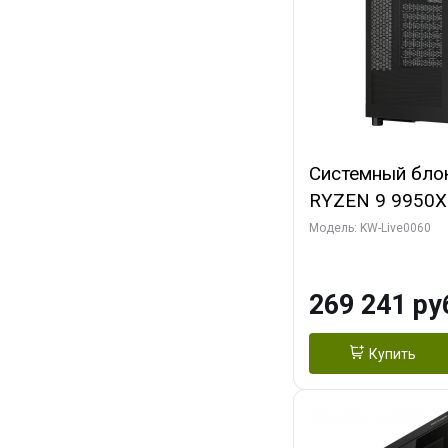
Системный бло
RYZEN 9 9950X
ОЗУ/ Gigabyte
Модель: KW-Live0060
OC 8GB GDDR7 1
ТБ SSD)
269 241 ру
Купить