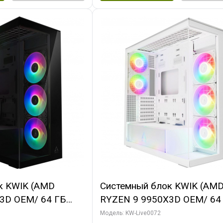
к KWIK (AMD
Системный блок KWIK (AM
3D OEM/ 64 ГБ
RYZEN 9 9950X3D OEM/ 64
X5080 GAMINGPRO
ОЗУ/ MSI RTX5080 VENTUS
Модель: KW-Live0072