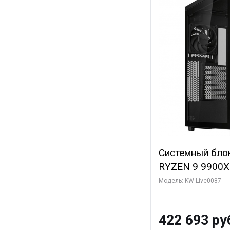
Системный бло
RYZEN 9 9900X
ОЗУ/ ASUS RTX
Модель: KW-Live0087
16GB GDDR7 256
ТБ SSD)
422 693 ру