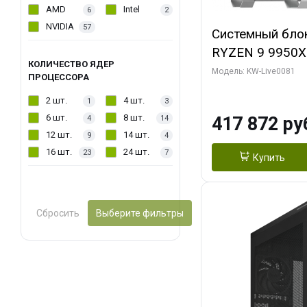
AMD
Intel
6
2
NVIDIA
57
Системный бло
RYZEN 9 9950X
КОЛИЧЕСТВО ЯДЕР
ОЗУ/ Gigabyte
Модель: KW-Live0081
ПРОЦЕССОРА
WATERFORCE 16
2 шт.
4 шт.
1
3
1 ТБ SSD)
6 шт.
8 шт.
417 872 ру
4
14
12 шт.
14 шт.
9
4
16 шт.
24 шт.
23
7
Купить
Сбросить
Выберите фильтры