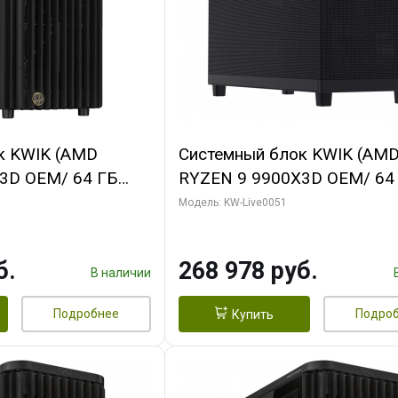
к KWIK (AMD
Системный блок KWIK (AM
3D OEM/ 64 ГБ
RYZEN 9 9900X3D OEM/ 64
 RTX5060Ti GAMING
ОЗУ/ Gigabyte RX9070 GAM
Модель: KW-Live0051
28bit 3xDP H/ 1
16GB GDDR6 256bit 2xDP 2
ГБ SSD)
б.
268 978 руб.
В наличии
Подробнее
Подро
Купить