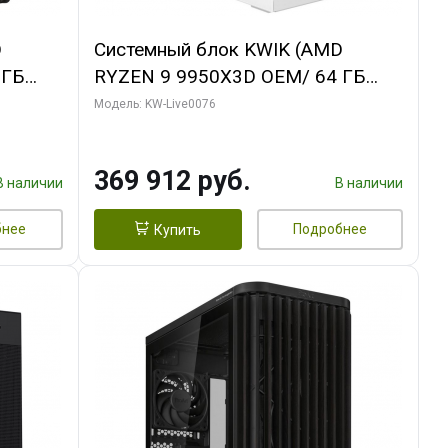
D
Системный блок KWIK (AMD
 ГБ
RYZEN 9 9950X3D OEM/ 64 ГБ
ОЗУ/ Gigabyte RTX5080
Модель: KW-Live0076
B
WINDFORCE OC SFF 16GB GDDR7
256bit / 960 ГБ SSD)
369 912 руб.
В наличии
В наличии
бнее
Подробнее
Купить