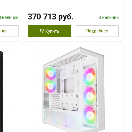
DMI
16GB GDDR7 256bit 3xDP HDMI/
960 ГБ SSD)
370 713 руб.
В наличии
В наличии
бнее
Подробнее
Купить