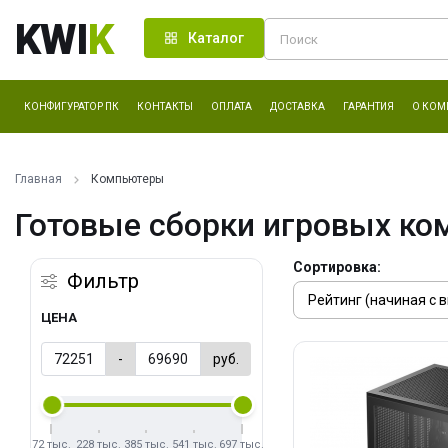
KWI
K
Каталог
КОНФИГУРАТОР ПК
КОНТАКТЫ
ОПЛАТА
ДОСТАВКА
ГАРАНТИЯ
О КОМ
Главная
Компьютеры
Готовые сборки игровых ко
Сортировка:
Фильтр
ЦЕНА
-
руб.
72 тыс.
228 тыс.
385 тыс.
541 тыс.
697 тыс.