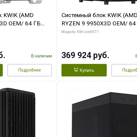
к KWIK (AMD
Системный блок KWIK (AM
3D OEM/ 64 ГБ
RYZEN 9 9950X3D OEM/ 64
 RTX5080 XTREME
ОЗУ/ Gigabyte RTX5080
Модель: KW-Live0077
GB GDDR7 256bit/
WINDFORCE OC V2 SFF 16G
GDDR7 256b/ 960 ГБ SSD)
б.
369 924 руб.
В наличии
Подробнее
Подро
Купить