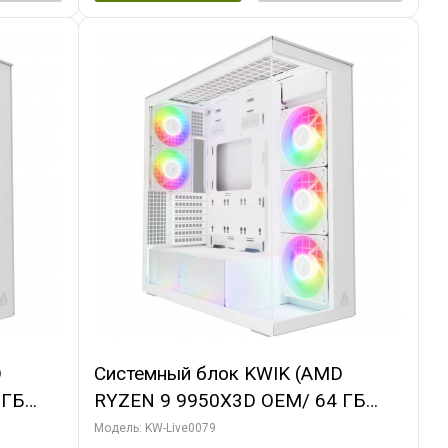
D
Системный блок KWIK (AMD
 ГБ
RYZEN 9 9950X3D OEM/ 64 ГБ
 3X
ОЗУ/ MSI RTX5080 SHADOW 3X OC
Модель: KW-Live0079