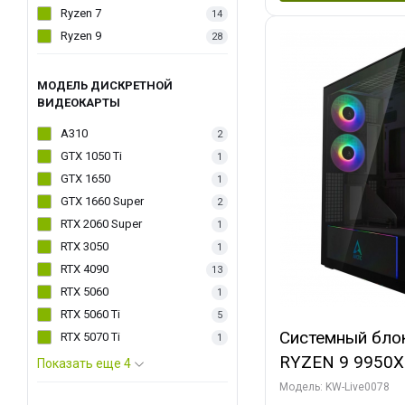
Ryzen 7
14
Ryzen 9
28
МОДЕЛЬ ДИСКРЕТНОЙ
ВИДЕОКАРТЫ
A310
2
GTX 1050 Ti
1
GTX 1650
1
GTX 1660 Super
2
RTX 2060 Super
1
RTX 3050
1
RTX 4090
13
RTX 5060
1
RTX 5060 Ti
5
Системный бло
RTX 5070 Ti
1
RYZEN 9 9950X
Показать еще 4
ОЗУ/ Palit RT
Модель: KW-Live0078