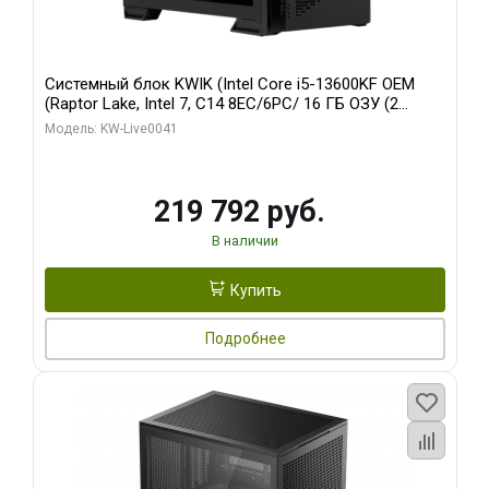
Системный блок KWIK (Intel Core i5-13600KF OEM
(Raptor Lake, Intel 7, C14 8EC/6PC/ 16 ГБ ОЗУ (2
модуля)/ Palit RTX5080 GAMINGPRO OC 16GB GDDR7
Модель: KW-Live0041
256bit 3xDP HD/ 512 ГБ SSD)
219 792 руб.
В наличии
Купить
Подробнее