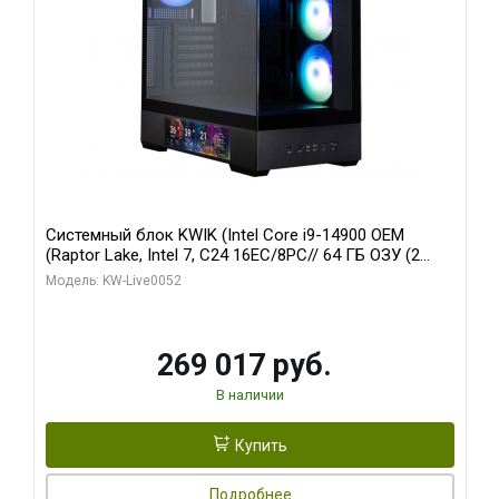
Системный блок KWIK (Intel Core i9-14900 OEM
(Raptor Lake, Intel 7, C24 16EC/8PC// 64 ГБ ОЗУ (2
модуля)/ Palit RTX5080 GAMINGPRO OC 16GB GDDR7
Модель: KW-Live0052
256bit 3xDP HD/ 512 ГБ SSD)
269 017 руб.
В наличии
Купить
Подробнее