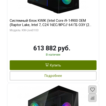
Системный блок KWIK (Intel Core i9-14900 OEM
(Raptor Lake, Intel 7, C24 16EC/8PC// 64 ГБ ОЗУ (2
модуля)/ Afox RTX4090 24GB GDDR6X 384-Bit 3xDP
Модель: KW-Live0103
HDMI ATX Turbo/ 960 ГБ SSD)
613 882 руб.
В наличии
Купить
Подробнее