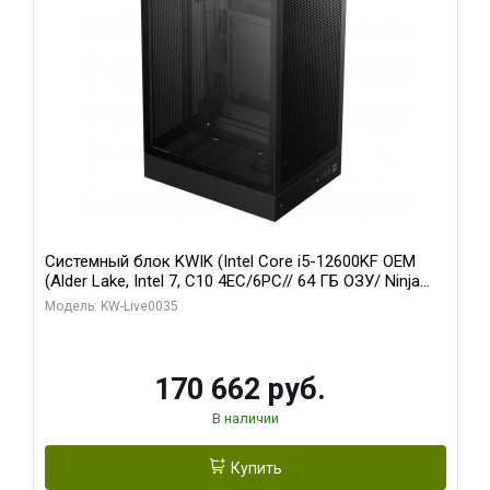
Системный блок KWIK (Intel Core i5-12600KF OEM
(Alder Lake, Intel 7, C10 4EC/6PC// 64 ГБ ОЗУ/ Ninja
Sinotex GTX1650 4GB 128bit GDDR6 DVI DP HDMI 2/
Модель: KW-Live0035
960 ГБ SSD)
170 662 руб.
В наличии
Купить