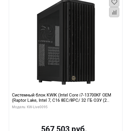
Системный блок KWIK (Intel Core i7-13700KF OEM
(Raptor Lake, Intel 7, C16 8EC/8PC/ 32 ГБ ОЗУ (2
модуля)/ Afox RTX4090 24GB GDDR6X 384-Bit 3xDP
Модель: KW-Live0095
HDMI ATX Turbo/ 512 ГБ SSD)
567 503 руб.