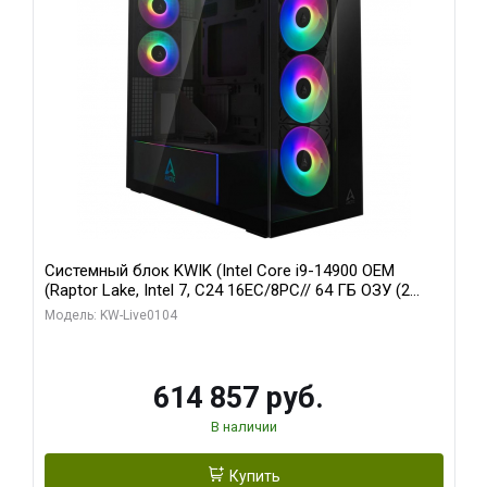
Системный блок KWIK (Intel Core i9-14900 OEM
(Raptor Lake, Intel 7, C24 16EC/8PC// 64 ГБ ОЗУ (2
модуля)/ Afox RTX4090 24GB GDDR6X 384-Bit 3xDP
Модель: KW-Live0104
HDMI ATX Turbo/ 1 ТБ SSD)
614 857 руб.
В наличии
Купить