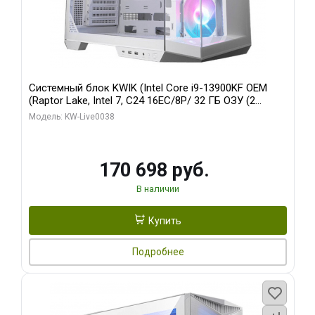
Системный блок KWIK (Intel Core i9-13900KF OEM
(Raptor Lake, Intel 7, C24 16EC/8P/ 32 ГБ ОЗУ (2
модуля)/ Gigabyte RX9070XT GAMING OC 16GB GDDR6
Модель: KW-Live0038
256bit 2xDP 2/ 960 ГБ SSD)
170 698 руб.
В наличии
Купить
Подробнее