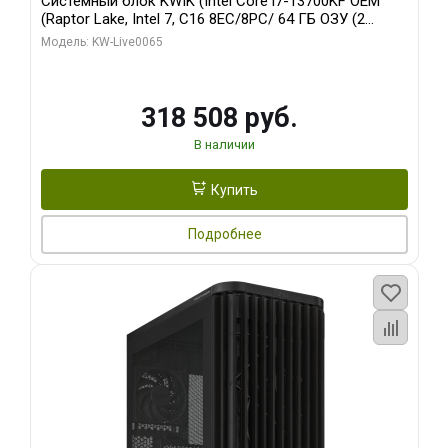
Системный блок KWIK (Intel Core i7-13700KF OEM
(Raptor Lake, Intel 7, C16 8EC/8PC/ 64 ГБ ОЗУ (2
модуля)/ ASUS RTX5080 PROART OC 16GB GDDR7
Модель: KW-Live0065
256bit Type-C DP 2/ 1 ТБ SSD)
318 508 руб.
В наличии
Купить
Подробнее