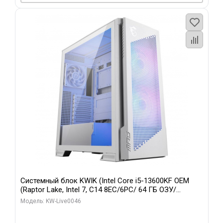
Системный блок KWIK (Intel Core i5-13600KF OEM
(Raptor Lake, Intel 7, C14 8EC/6PC/ 64 ГБ ОЗУ/
Gigabyte RTX5060Ti GAMING OC 8GB GDDR7 128bit
Модель: KW-Live0046
3xDP H/ 960 ГБ SSD)