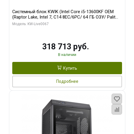
Системный блок KWIK (Intel Core i5-13600KF OEM
(Raptor Lake, Intel 7, C14 8EC/6PC/ 64 ГБ ОЗУ/ Palit
RTX5080 GAMINGPRO OC 16GB GDDR7 256bit 3xDP
Модель: KW-Live0067
HD/ 960 ГБ SSD)
318 713 руб.
В наличии
Купить
Подробнее