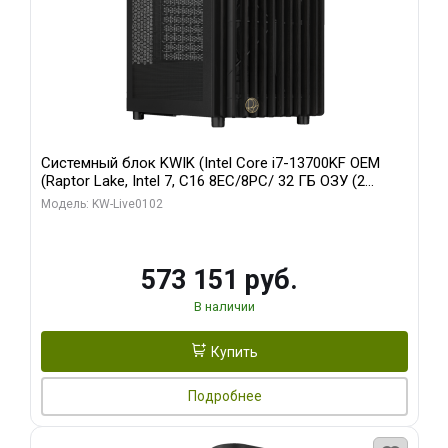
Системный блок KWIK (Intel Core i7-13700KF OEM
(Raptor Lake, Intel 7, C16 8EC/8PC/ 32 ГБ ОЗУ (2
модуля)/ Afox RTX4090 24GB GDDR6X 384-Bit 3xDP
Модель: KW-Live0102
HDMI ATX Turbo/ 960 ГБ SSD)
573 151 руб.
В наличии
Купить
Подробнее