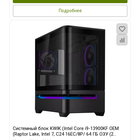
Подробнее
Системный блок KWIK (Intel Core i9-13900KF OEM
(Raptor Lake, Intel 7, C24 16EC/8P/ 64 ГБ ОЗУ (2
модуля)/ ASUS RTX5080 PROART OC 16GB GDDR7