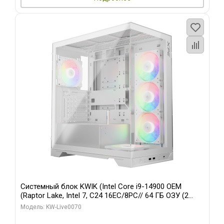
Системный блок KWIK (Intel Core i9-14900 OEM
(Raptor Lake, Intel 7, C24 16EC/8PC// 64 ГБ ОЗУ (2
модуля)/ Gigabyte RTX5080 XTREME WATERFORCE
Модель: KW-Live0070
16GB GDDR7 256bit/ 960 ГБ SSD)