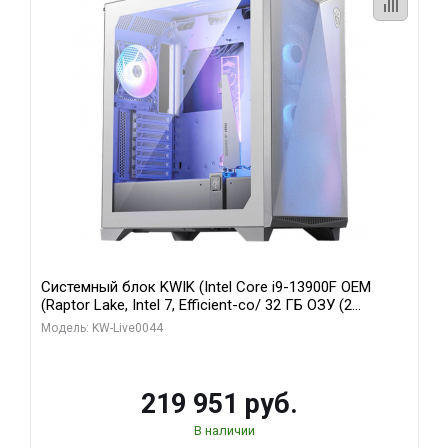
Системный блок KWIK (Intel Core i9-13900F OEM
(Raptor Lake, Intel 7, Efficient-co/ 32 ГБ ОЗУ (2
модуля)/ Gigabyte RTX5070Ti AERO OC 16GB GDDR7
Модель: KW-Live0044
256bit 3xDP HD/ 512 ГБ SSD)
219 951 руб.
В наличии