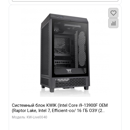
Системный блок KWIK (Intel Core i9-13900F OEM
(Raptor Lake, Intel 7, Efficient-co/ 16 ГБ ОЗУ (2
модуля)/ Gigabyte RTX5070 GAMING OC 12GB GDDR7
Модель: KW-Live0040
192bit 3xDP HD/ 960 ГБ SSD)