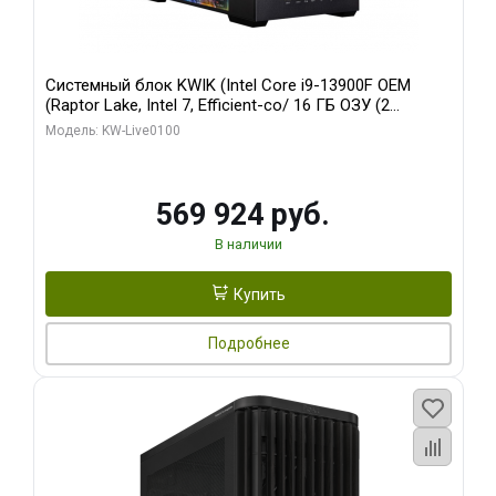
Системный блок KWIK (Intel Core i9-13900F OEM
(Raptor Lake, Intel 7, Efficient-co/ 16 ГБ ОЗУ (2
модуля)/ Afox RTX4090 24GB GDDR6X 384-Bit 3xDP
Модель: KW-Live0100
HDMI ATX Turbo/ 512 ГБ SSD)
569 924 руб.
В наличии
Купить
Подробнее