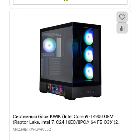
Системный блок KWIK (Intel Core i9-14900 OEM
(Raptor Lake, Intel 7, C24 16EC/8PC// 64 ГБ ОЗУ (2
модуля)/ Palit RTX5080 GAMINGPRO OC 16GB GDDR7
Модель: KW-Live0052
256bit 3xDP HD/ 512 ГБ SSD)