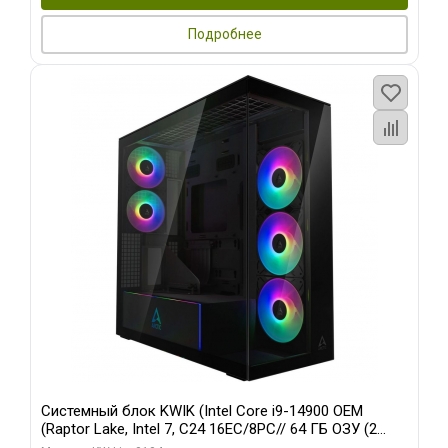
Подробнее
Системный блок KWIK (Intel Core i9-14900 OEM
(Raptor Lake, Intel 7, C24 16EC/8PC// 64 ГБ ОЗУ (2
модуля)/ Afox RTX4090 24GB GDDR6X 384-Bit 3xDP