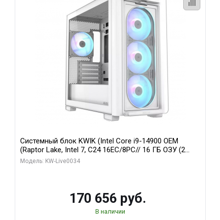
Системный блок KWIK (Intel Core i9-14900 OEM
(Raptor Lake, Intel 7, C24 16EC/8PC// 16 ГБ ОЗУ (2
модуля)/ MSI RTX5060Ti VENTUS 2X PLUS 16GB
Модель: KW-Live0034
GDDR7 128bit 3xDP / 1 ТБ SSD)
170 656 руб.
В наличии