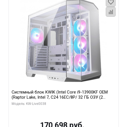
Системный блок KWIK (Intel Core i9-13900KF OEM
(Raptor Lake, Intel 7, C24 16EC/8P/ 32 ГБ ОЗУ (2
модуля)/ Gigabyte RX9070XT GAMING OC 16GB GDDR6
Модель: KW-Live0038
256bit 2xDP 2/ 960 ГБ SSD)
170 698 руб.