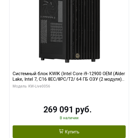
Системный блок KWIK (Intel Core i9-12900 OEM (Alder
Lake, Intel 7, C16 8EC/8PC/T2/ 64 ГБ ОЗУ (2 модуля)/
Palit RTX5080 INFINITY 3 OC 16GB GDDR7 256bit 3xDP
Модель: KW-Live0056
H/ 1 ТБ SSD)
269 091 руб.
В наличии
Купить