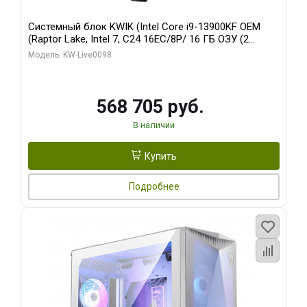
Системный блок KWIK (Intel Core i9-13900KF OEM
(Raptor Lake, Intel 7, C24 16EC/8P/ 16 ГБ ОЗУ (2
модуля)/ Afox RTX4090 24GB GDDR6X 384-Bit 3xDP
Модель: KW-Live0098
HDMI ATX Turbo/ 512 ГБ SSD)
568 705 руб.
В наличии
Купить
Подробнее