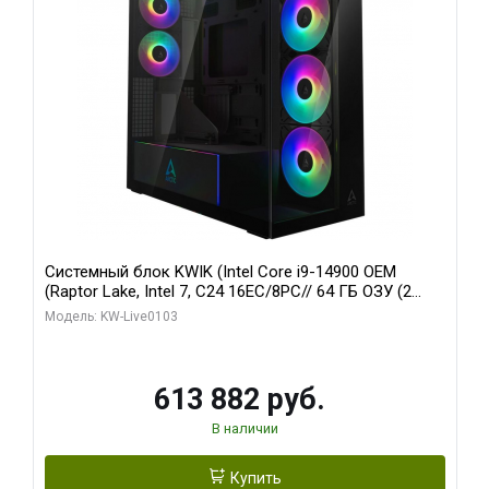
Системный блок KWIK (Intel Core i9-14900 OEM
(Raptor Lake, Intel 7, C24 16EC/8PC// 64 ГБ ОЗУ (2
модуля)/ Afox RTX4090 24GB GDDR6X 384-Bit 3xDP
Модель: KW-Live0103
HDMI ATX Turbo/ 960 ГБ SSD)
613 882 руб.
В наличии
Купить