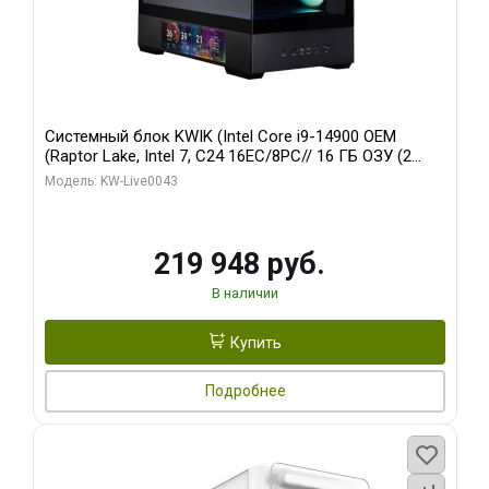
Системный блок KWIK (Intel Core i9-14900 OEM
(Raptor Lake, Intel 7, C24 16EC/8PC// 16 ГБ ОЗУ (2
модуля)/ Palit RTX5070Ti GAMINGPRO-S OC 16GB
Модель: KW-Live0043
GDDR7 256bit 3xD/ 512 ГБ SSD)
219 948 руб.
В наличии
Купить
Подробнее