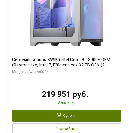
Системный блок KWIK (Intel Core i9-13900F OEM
(Raptor Lake, Intel 7, Efficient-co/ 32 ГБ ОЗУ (2
модуля)/ Gigabyte RTX5070Ti AERO OC 16GB GDDR7
Модель: KW-Live0044
256bit 3xDP HD/ 512 ГБ SSD)
219 951 руб.
В наличии
Купить
Подробнее