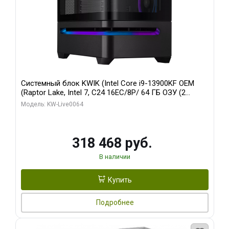
Системный блок KWIK (Intel Core i9-13900KF OEM
(Raptor Lake, Intel 7, C24 16EC/8P/ 64 ГБ ОЗУ (2
модуля)/ ASUS RTX5080 PROART OC 16GB GDDR7
Модель: KW-Live0064
256bit Type-C DP 2/ 512 ГБ SSD)
318 468 руб.
В наличии
Купить
Подробнее