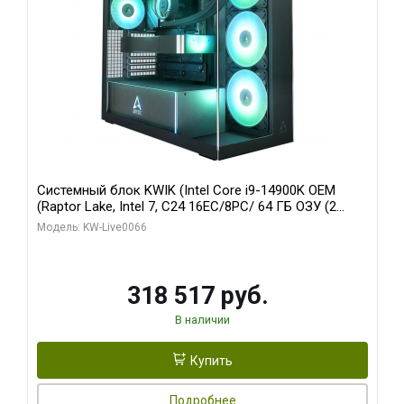
Системный блок KWIK (Intel Core i9-14900K OEM
(Raptor Lake, Intel 7, C24 16EC/8PC/ 64 ГБ ОЗУ (2
модуля)/ Gigabyte RTX5080 XTREME WATERFORCE
Модель: KW-Live0066
16GB GDDR7 256bit/ 1 ТБ SSD)
318 517 руб.
В наличии
Купить
Подробнее