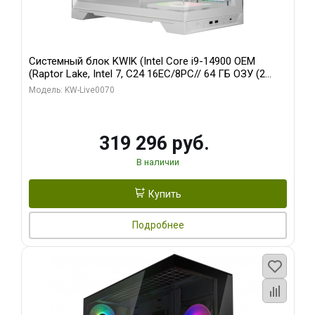
Системный блок KWIK (Intel Core i9-14900 OEM
(Raptor Lake, Intel 7, C24 16EC/8PC// 64 ГБ ОЗУ (2
модуля)/ Gigabyte RTX5080 XTREME WATERFORCE
Модель: KW-Live0070
16GB GDDR7 256bit/ 960 ГБ SSD)
319 296 руб.
В наличии
Купить
Подробнее