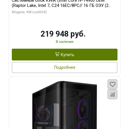
Системный блок KWIK (Intel Core i9-14900 OEM
(Raptor Lake, Intel 7, C24 16EC/8PC// 16 ГБ ОЗУ (2
модуля)/ Gigabyte RTX5070Ti EAGLE OC ICE SFF 16GB
Модель: KW-Live0042
GDDR7 256bi/ 512 ГБ SSD)
219 948 руб.
В наличии
Купить
Подробнее