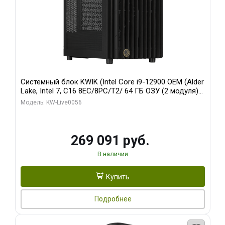
Системный блок KWIK (Intel Core i9-12900 OEM (Alder
Lake, Intel 7, C16 8EC/8PC/T2/ 64 ГБ ОЗУ (2 модуля)/
Palit RTX5080 INFINITY 3 OC 16GB GDDR7 256bit 3xDP
Модель: KW-Live0056
H/ 1 ТБ SSD)
269 091 руб.
В наличии
Купить
Подробнее