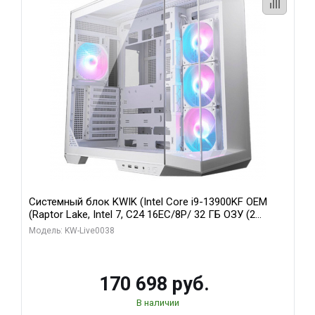
Системный блок KWIK (Intel Core i9-13900KF OEM
(Raptor Lake, Intel 7, C24 16EC/8P/ 32 ГБ ОЗУ (2
модуля)/ Gigabyte RX9070XT GAMING OC 16GB GDDR6
Модель: KW-Live0038
256bit 2xDP 2/ 960 ГБ SSD)
170 698 руб.
В наличии