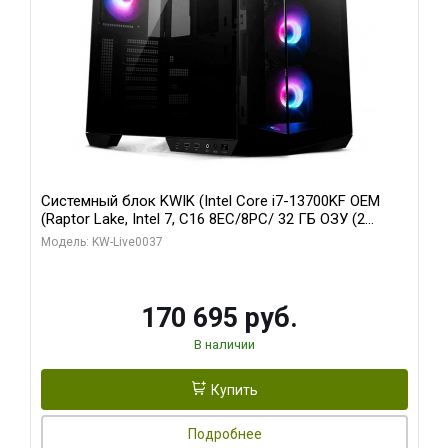
Системный блок KWIK (Intel Core i7-13700KF OEM
(Raptor Lake, Intel 7, C16 8EC/8PC/ 32 ГБ ОЗУ (2
модуля)/ Gigabyte RTX5070 AERO OC 12GB GDDR7
Модель: KW-Live0037
192bit 3xDP HDMI/ 1 ТБ SSD)
170 695 руб.
В наличии
Купить
Подробнее