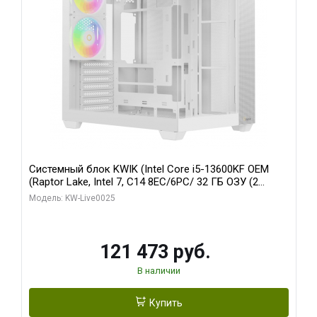
Системный блок KWIK (Intel Core i5-13600KF OEM
(Raptor Lake, Intel 7, C14 8EC/6PC/ 32 ГБ ОЗУ (2
модуля)/ Gigabyte RTX5060 WINDFORCE OC 8GB
Модель: KW-Live0025
GDDR7 128bit 3xDP / 960 ГБ SSD)
121 473 руб.
В наличии
Купить