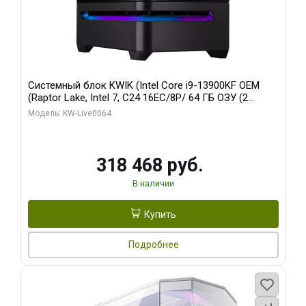
Системный блок KWIK (Intel Core i9-13900KF OEM
(Raptor Lake, Intel 7, C24 16EC/8P/ 64 ГБ ОЗУ (2
модуля)/ ASUS RTX5080 PROART OC 16GB GDDR7
Модель: KW-Live0064
256bit Type-C DP 2/ 512 ГБ SSD)
318 468 руб.
В наличии
Купить
Подробнее