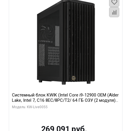
Системный блок KWIK (Intel Core i9-12900 OEM (Alder
Lake, Intel 7, C16 8EC/8PC/T2/ 64 ГБ ОЗУ (2 модуля)/
MSI RTX5080 SHADOW 3X OC 16GB GDDR7 256bit 3xDP
Модель: KW-Live0055
HDMI/ 1 ТБ SSD)
269 091 руб.