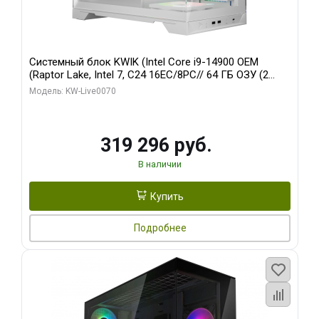
Системный блок KWIK (Intel Core i9-14900 OEM
(Raptor Lake, Intel 7, C24 16EC/8PC// 64 ГБ ОЗУ (2
модуля)/ Gigabyte RTX5080 XTREME WATERFORCE
Модель: KW-Live0070
16GB GDDR7 256bit/ 960 ГБ SSD)
319 296 руб.
В наличии
Купить
Подробнее