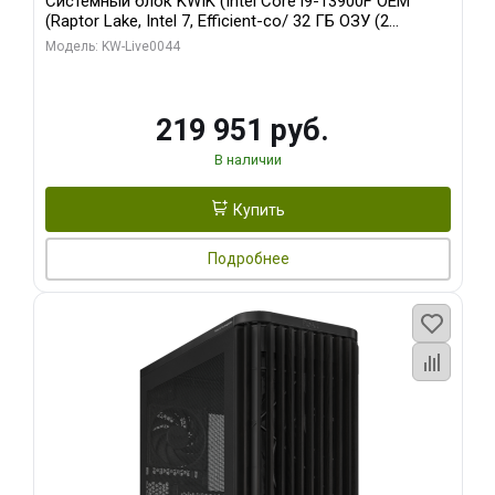
Системный блок KWIK (Intel Core i9-13900F OEM
(Raptor Lake, Intel 7, Efficient-co/ 32 ГБ ОЗУ (2
модуля)/ Gigabyte RTX5070Ti AERO OC 16GB GDDR7
Модель: KW-Live0044
256bit 3xDP HD/ 512 ГБ SSD)
219 951 руб.
В наличии
Купить
Подробнее