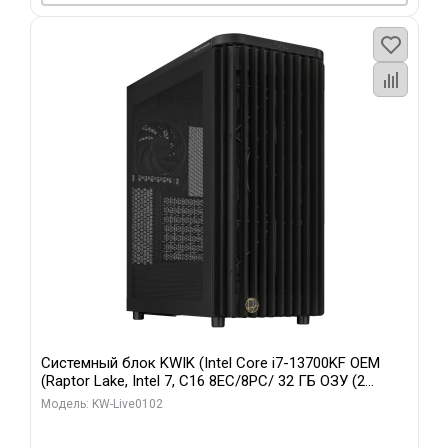
Системный блок KWIK (Intel Core i7-13700KF OEM
(Raptor Lake, Intel 7, C16 8EC/8PC/ 32 ГБ ОЗУ (2
модуля)/ Afox RTX4090 24GB GDDR6X 384-Bit 3xDP
Модель: KW-Live0102
HDMI ATX Turbo/ 960 ГБ SSD)