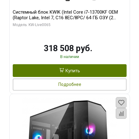
Системный блок KWIK (Intel Core i7-13700KF OEM
(Raptor Lake, Intel 7, C16 8EC/8PC/ 64 ГБ ОЗУ (2
модуля)/ ASUS RTX5080 PROART OC 16GB GDDR7
Модель: KW-Live0065
256bit Type-C DP 2/ 1 ТБ SSD)
318 508 руб.
В наличии
Купить
Подробнее