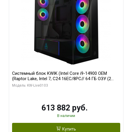
Системный блок KWIK (Intel Core i9-14900 OEM
(Raptor Lake, Intel 7, C24 16EC/8PC// 64 ГБ ОЗУ (2
модуля)/ Afox RTX4090 24GB GDDR6X 384-Bit 3xDP
Модель: KW-Live0103
HDMI ATX Turbo/ 960 ГБ SSD)
613 882 руб.
В наличии
Купить