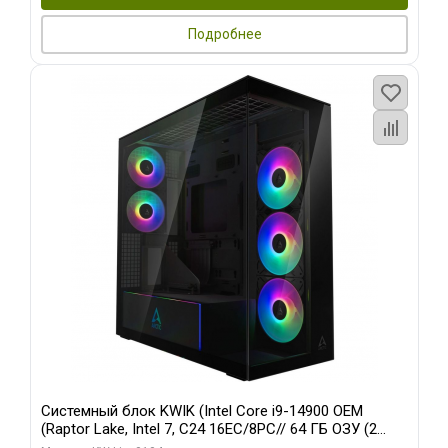
Подробнее
Системный блок KWIK (Intel Core i9-14900 OEM
(Raptor Lake, Intel 7, C24 16EC/8PC// 64 ГБ ОЗУ (2
модуля)/ Afox RTX4090 24GB GDDR6X 384-Bit 3xDP