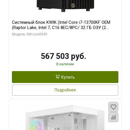
Системный блок KWIK (Intel Core i7-13700KF OEM
(Raptor Lake, Intel 7, C16 8EC/8PC/ 32 ГБ ОЗУ (2
модуля)/ Afox RTX4090 24GB GDDR6X 384-Bit 3xDP
Модель: KW-Live0095
HDMI ATX Turbo/ 512 ГБ SSD)
567 503 руб.
В наличии
Купить
Подробнее