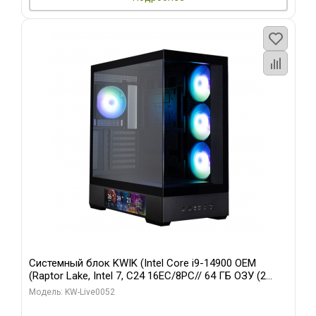
Системный блок KWIK (Intel Core i9-14900 OEM
(Raptor Lake, Intel 7, C24 16EC/8PC// 64 ГБ ОЗУ (2
модуля)/ Palit RTX5080 GAMINGPRO OC 16GB GDDR7
Модель: KW-Live0052
256bit 3xDP HD/ 512 ГБ SSD)