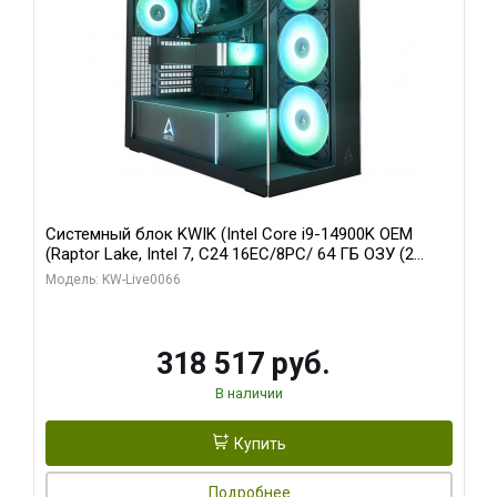
Системный блок KWIK (Intel Core i9-14900K OEM
(Raptor Lake, Intel 7, C24 16EC/8PC/ 64 ГБ ОЗУ (2
модуля)/ Gigabyte RTX5080 XTREME WATERFORCE
Модель: KW-Live0066
16GB GDDR7 256bit/ 1 ТБ SSD)
318 517 руб.
В наличии
Купить
Подробнее