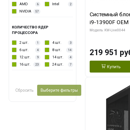
AMD
Intel
6
2
NVIDIA
57
Системный блок 
i9-13900F OEM (
КОЛИЧЕСТВО ЯДЕР
7, Efficient-co/
Модель: KW-Live0044
ПРОЦЕССОРА
модуля)/ Gigab
2 шт.
4 шт.
1
3
AERO OC 16GB 
6 шт.
8 шт.
219 951 ру
4
14
HD/ 512 ГБ SSD
12 шт.
14 шт.
9
4
16 шт.
24 шт.
23
7
Купить
Сбросить
Выберите фильтры