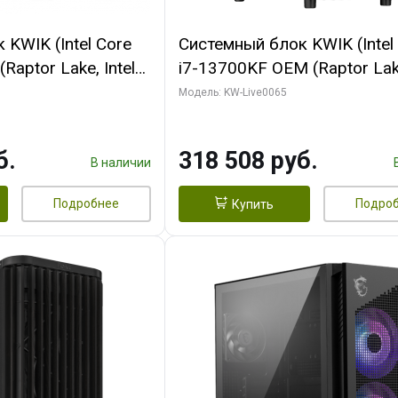
KWIK (Intel Core
Системный блок KWIK (Intel
Raptor Lake, Intel
i7-13700KF OEM (Raptor Lake
 32 ГБ ОЗУ (2
7, C16 8EC/8PC/ 64 ГБ ОЗУ 
Модель: KW-Live0065
yte RTX5070Ti
модуля)/ ASUS RTX5080 P
GDDR7 256bit 3xDP
OC 16GB GDDR7 256bit Typ
б.
318 508 руб.
)
2/ 1 ТБ SSD)
В наличии
Подробнее
Подро
Купить