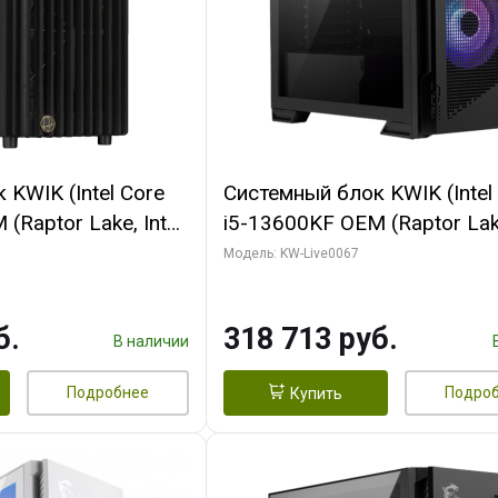
KWIK (Intel Core
Системный блок KWIK (Intel
(Raptor Lake, Intel
i5-13600KF OEM (Raptor Lake
/ 32 ГБ ОЗУ (2
7, C14 8EC/6PC/ 64 ГБ ОЗУ/ 
Модель: KW-Live0067
 RTX4090 24GB
RTX5080 GAMINGPRO OC 1
t 3xDP HDMI ATX
GDDR7 256bit 3xDP HD/ 96
б.
318 713 руб.
SSD)
SSD)
В наличии
Подробнее
Подро
Купить