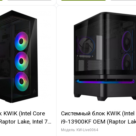
KWIK (Intel Core
Системный блок KWIK (Intel
ptor Lake, Intel 7,
i9-13900KF OEM (Raptor Lake
 64 ГБ ОЗУ (2
7, C24 16EC/8P/ 64 ГБ ОЗУ 
Модель: KW-Live0064