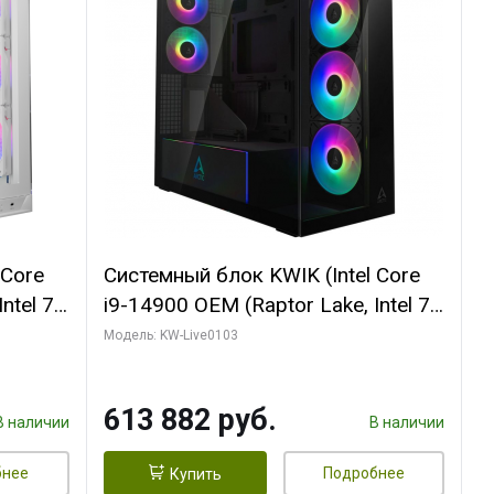
 Core
Системный блок KWIK (Intel Core
ntel 7,
i9-14900 OEM (Raptor Lake, Intel 7,
(2
C24 16EC/8PC// 64 ГБ ОЗУ (2
Модель: KW-Live0103
модуля)/ Afox RTX4090 24GB
B
GDDR6X 384-Bit 3xDP HDMI ATX
613 882 руб.
Turbo/ 960 ГБ SSD)
В наличии
В наличии
бнее
Подробнее
Купить