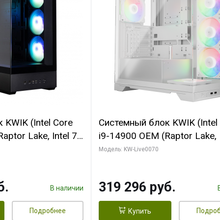
KWIK (Intel Core
Системный блок KWIK (Intel
ptor Lake, Intel 7,
i9-14900 OEM (Raptor Lake, I
 64 ГБ ОЗУ (2
C24 16EC/8PC// 64 ГБ ОЗУ 
Модель: KW-Live0070
 RTX5080
модуля)/ Gigabyte RTX5080
 16GB GDDR7
XTREME WATERFORCE 16G
б.
319 296 руб.
/ 512 ГБ SSD)
GDDR7 256bit/ 960 ГБ SSD)
В наличии
Подробнее
Подро
Купить