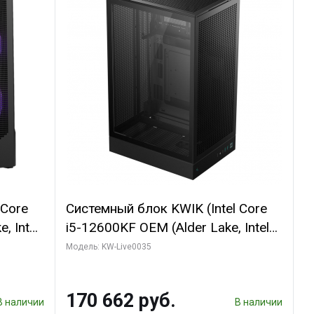
 Core
Системный блок KWIK (Intel Core
, Intel
i5-12600KF OEM (Alder Lake, Intel
(2
7, C10 4EC/6PC// 64 ГБ ОЗУ/ Ninja
Модель: KW-Live0035
Sinotex GTX1650 4GB 128bit
R7
GDDR6 DVI DP HDMI 2/ 960 ГБ
170 662 руб.
D)
SSD)
В наличии
В наличии