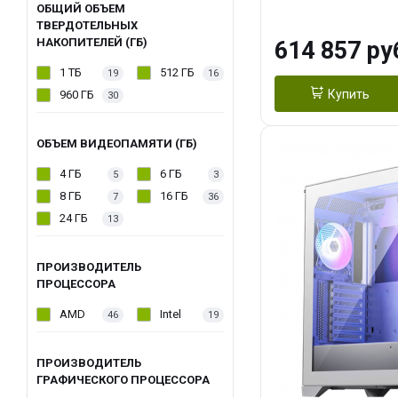
модуля)/ Afox
ОБЩИЙ ОБЪЕМ
ТВЕРДОТЕЛЬНЫХ
GDDR6X 384-Bi
НАКОПИТЕЛЕЙ (ГБ)
614 857 ру
Turbo/ 1 ТБ SS
1 ТБ
512 ГБ
19
16
Купить
960 ГБ
30
ОБЪЕМ ВИДЕОПАМЯТИ (ГБ)
4 ГБ
6 ГБ
5
3
8 ГБ
16 ГБ
7
36
24 ГБ
13
ПРОИЗВОДИТЕЛЬ
ПРОЦЕССОРА
AMD
Intel
46
19
ПРОИЗВОДИТЕЛЬ
ГРАФИЧЕСКОГО ПРОЦЕССОРА