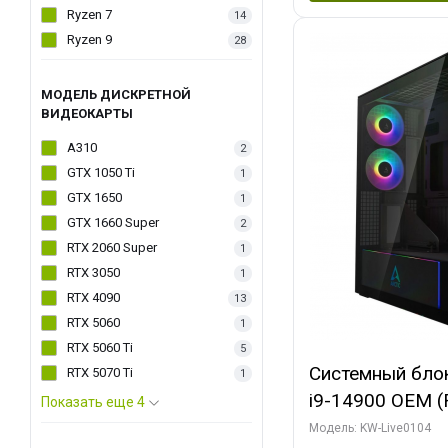
Ryzen 7
14
Ryzen 9
28
МОДЕЛЬ ДИСКРЕТНОЙ
ВИДЕОКАРТЫ
A310
2
GTX 1050 Ti
1
GTX 1650
1
GTX 1660 Super
2
RTX 2060 Super
1
RTX 3050
1
RTX 4090
13
RTX 5060
1
RTX 5060 Ti
5
Системный блок 
RTX 5070 Ti
1
i9-14900 OEM (Ra
Показать еще 4
C24 16EC/8PC//
Модель: KW-Live0104