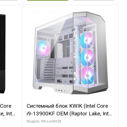
 Core
Системный блок KWIK (Intel Core
, Intel
i9-13900KF OEM (Raptor Lake, Intel
(2
7, C24 16EC/8P/ 32 ГБ ОЗУ (2
Модель: KW-Live0038