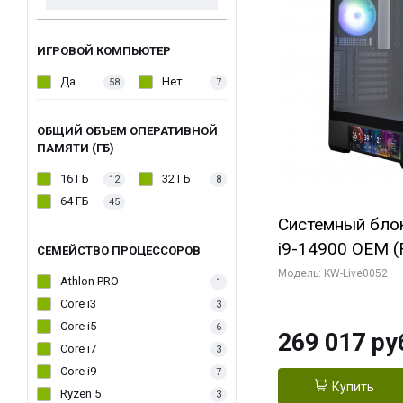
ИГРОВОЙ КОМПЬЮТЕР
Да
Нет
58
7
ОБЩИЙ ОБЪЕМ ОПЕРАТИВНОЙ
ПАМЯТИ (ГБ)
16 ГБ
32 ГБ
12
8
64 ГБ
45
Системный блок 
i9-14900 OEM (Ra
СЕМЕЙСТВО ПРОЦЕССОРОВ
C24 16EC/8PC//
Модель: KW-Live0052
Athlon PRO
1
модуля)/ Palit
Core i3
3
GAMINGPRO OC
Core i5
6
269 017 ру
256bit 3xDP HD
Core i7
3
Core i9
7
Купить
Ryzen 5
3