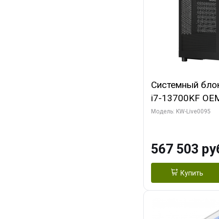
Системный блок 
i7-13700KF OEM 
7, C16 8EC/8PC
Модель: KW-Live0095
модуля)/ Afox
GDDR6X 384-Bi
567 503 ру
Turbo/ 512 ГБ 
Купить