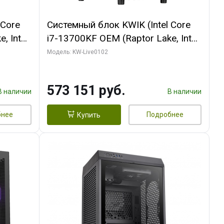
 Core
Системный блок KWIK (Intel Core
, Intel
i7-13700KF OEM (Raptor Lake, Intel
(2
7, C16 8EC/8PC/ 32 ГБ ОЗУ (2
Модель: KW-Live0102
ROART
модуля)/ Afox RTX4090 24GB
e-C DP
GDDR6X 384-Bit 3xDP HDMI ATX
573 151 руб.
Turbo/ 960 ГБ SSD)
В наличии
В наличии
бнее
Подробнее
Купить