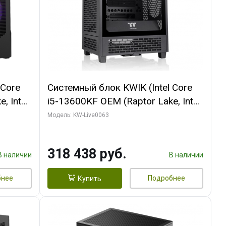
 Core
Системный блок KWIK (Intel Core
, Intel
i5-13600KF OEM (Raptor Lake, Intel
Palit
7, C14 8EC/6PC/ 64 ГБ ОЗУ/ MSI
Модель: KW-Live0063
6GB
RTX5080 VENTUS 3X OC 16GB
0 ГБ
GDDR7 256bit 3xDP HDMI/ 512 ГБ
318 438 руб.
SSD)
В наличии
В наличии
бнее
Подробнее
Купить