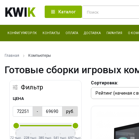
KWI
K
Каталог
КОНФИГУРАТОР ПК
КОНТАКТЫ
ОПЛАТА
ДОСТАВКА
ГАРАНТИЯ
О КОМ
Главная
Компьютеры
Готовые сборки игровых ко
Сортировка:
Фильтр
ЦЕНА
-
руб.
72 тыс.
228 тыс.
385 тыс.
541 тыс.
697 тыс.