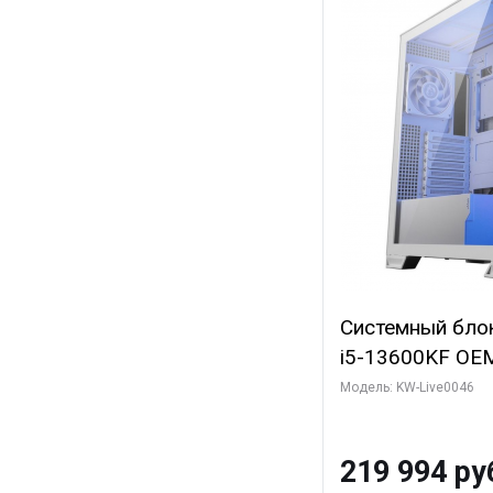
Системный блок 
i5-13600KF OEM 
7, C14 8EC/6PC
Модель: KW-Live0046
Gigabyte RTX5
8GB GDDR7 128b
219 994 ру
SSD)