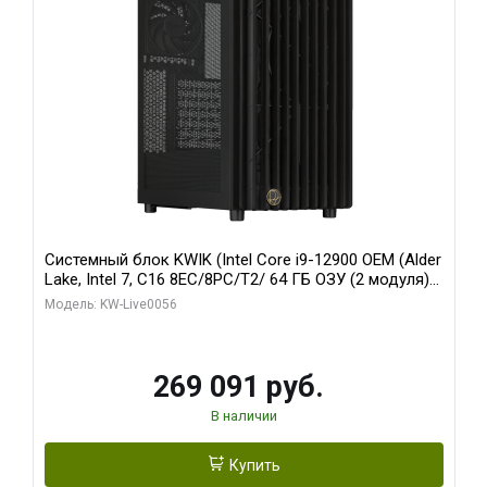
Системный блок KWIK (Intel Core i9-12900 OEM (Alder
Lake, Intel 7, C16 8EC/8PC/T2/ 64 ГБ ОЗУ (2 модуля)/
Palit RTX5080 INFINITY 3 OC 16GB GDDR7 256bit 3xDP
Модель: KW-Live0056
H/ 1 ТБ SSD)
269 091 руб.
В наличии
Купить