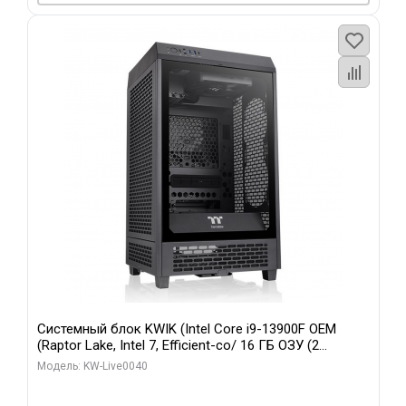
Системный блок KWIK (Intel Core i9-13900F OEM
(Raptor Lake, Intel 7, Efficient-co/ 16 ГБ ОЗУ (2
модуля)/ Gigabyte RTX5070 GAMING OC 12GB GDDR7
Модель: KW-Live0040
192bit 3xDP HD/ 960 ГБ SSD)