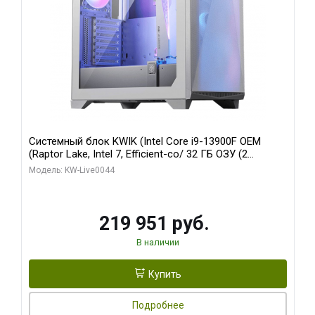
Системный блок KWIK (Intel Core i9-13900F OEM
(Raptor Lake, Intel 7, Efficient-co/ 32 ГБ ОЗУ (2
модуля)/ Gigabyte RTX5070Ti AERO OC 16GB GDDR7
Модель: KW-Live0044
256bit 3xDP HD/ 512 ГБ SSD)
219 951 руб.
В наличии
Купить
Подробнее