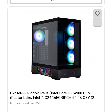
Системный блок KWIK (Intel Core i9-14900 OEM
(Raptor Lake, Intel 7, C24 16EC/8PC// 64 ГБ ОЗУ (2
модуля)/ Palit RTX5080 GAMINGPRO OC 16GB GDDR7
Модель: KW-Live0052
256bit 3xDP HD/ 512 ГБ SSD)