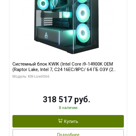
Системный блок KWIK (Intel Core i9-14900K OEM
(Raptor Lake, Intel 7, C24 16EC/8PC/ 64 ГБ ОЗУ (2
модуля)/ Gigabyte RTX5080 XTREME WATERFORCE
Модель: KW-Live0066
16GB GDDR7 256bit/ 1 ТБ SSD)
318 517 руб.
В наличии
Купить
Подробнее