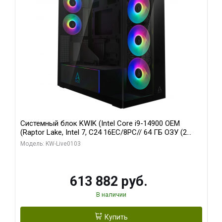
Системный блок KWIK (Intel Core i9-14900 OEM
(Raptor Lake, Intel 7, C24 16EC/8PC// 64 ГБ ОЗУ (2
модуля)/ Afox RTX4090 24GB GDDR6X 384-Bit 3xDP
Модель: KW-Live0103
HDMI ATX Turbo/ 960 ГБ SSD)
613 882 руб.
В наличии
Купить