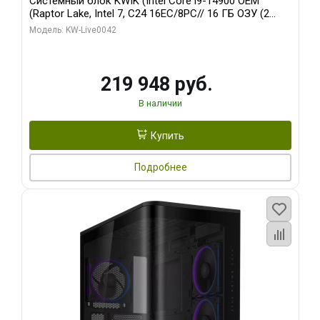
Системный блок KWIK (Intel Core i9-14900 OEM
(Raptor Lake, Intel 7, C24 16EC/8PC// 16 ГБ ОЗУ (2
модуля)/ Gigabyte RTX5070Ti EAGLE OC ICE SFF 16GB
Модель: KW-Live0042
GDDR7 256bi/ 512 ГБ SSD)
219 948 руб.
В наличии
Купить
Подробнее