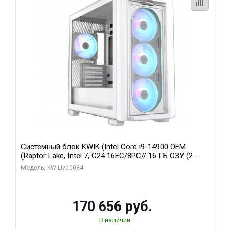
Системный блок KWIK (Intel Core i9-14900 OEM
(Raptor Lake, Intel 7, C24 16EC/8PC// 16 ГБ ОЗУ (2
модуля)/ MSI RTX5060Ti VENTUS 2X PLUS 16GB
Модель: KW-Live0034
GDDR7 128bit 3xDP / 1 ТБ SSD)
170 656 руб.
В наличии