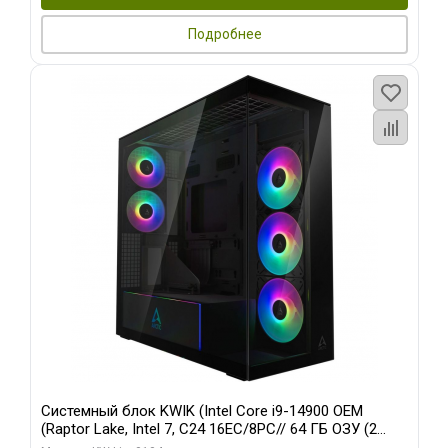
Подробнее
Системный блок KWIK (Intel Core i9-14900 OEM
(Raptor Lake, Intel 7, C24 16EC/8PC// 64 ГБ ОЗУ (2
модуля)/ Afox RTX4090 24GB GDDR6X 384-Bit 3xDP