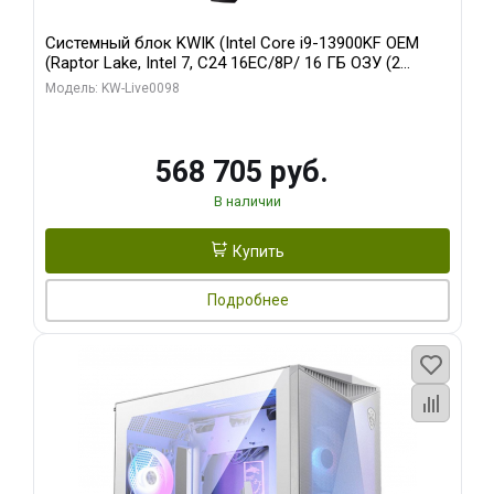
Системный блок KWIK (Intel Core i9-13900KF OEM
(Raptor Lake, Intel 7, C24 16EC/8P/ 16 ГБ ОЗУ (2
модуля)/ Afox RTX4090 24GB GDDR6X 384-Bit 3xDP
Модель: KW-Live0098
HDMI ATX Turbo/ 512 ГБ SSD)
568 705 руб.
В наличии
Купить
Подробнее