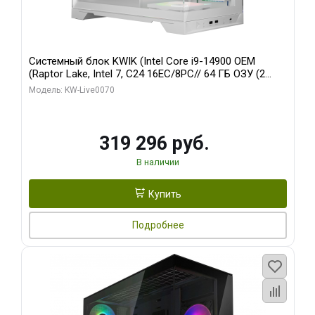
Системный блок KWIK (Intel Core i9-14900 OEM
(Raptor Lake, Intel 7, C24 16EC/8PC// 64 ГБ ОЗУ (2
модуля)/ Gigabyte RTX5080 XTREME WATERFORCE
Модель: KW-Live0070
16GB GDDR7 256bit/ 960 ГБ SSD)
319 296 руб.
В наличии
Купить
Подробнее