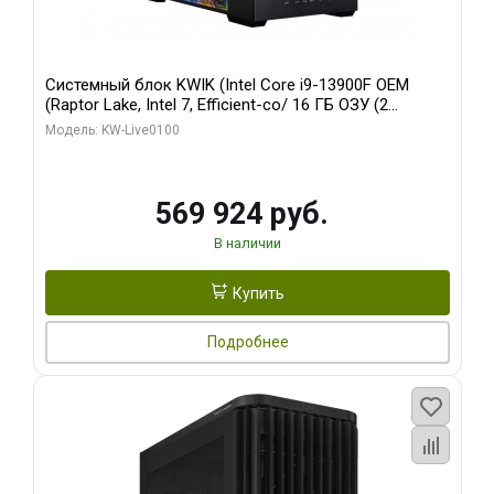
Системный блок KWIK (Intel Core i9-13900F OEM
(Raptor Lake, Intel 7, Efficient-co/ 16 ГБ ОЗУ (2
модуля)/ Afox RTX4090 24GB GDDR6X 384-Bit 3xDP
Модель: KW-Live0100
HDMI ATX Turbo/ 512 ГБ SSD)
569 924 руб.
В наличии
Купить
Подробнее