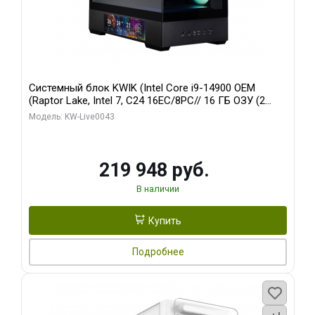
Системный блок KWIK (Intel Core i9-14900 OEM
(Raptor Lake, Intel 7, C24 16EC/8PC// 16 ГБ ОЗУ (2
модуля)/ Palit RTX5070Ti GAMINGPRO-S OC 16GB
Модель: KW-Live0043
GDDR7 256bit 3xD/ 512 ГБ SSD)
219 948 руб.
В наличии
Купить
Подробнее