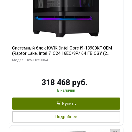
Системный блок KWIK (Intel Core i9-13900KF OEM
(Raptor Lake, Intel 7, C24 16EC/8P/ 64 ГБ ОЗУ (2
модуля)/ ASUS RTX5080 PROART OC 16GB GDDR7
Модель: KW-Live0064
256bit Type-C DP 2/ 512 ГБ SSD)
318 468 руб.
В наличии
Купить
Подробнее