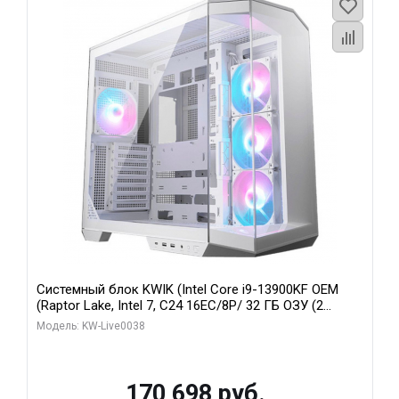
Системный блок KWIK (Intel Core i9-13900KF OEM
(Raptor Lake, Intel 7, C24 16EC/8P/ 32 ГБ ОЗУ (2
модуля)/ Gigabyte RX9070XT GAMING OC 16GB GDDR6
Модель: KW-Live0038
256bit 2xDP 2/ 960 ГБ SSD)
170 698 руб.