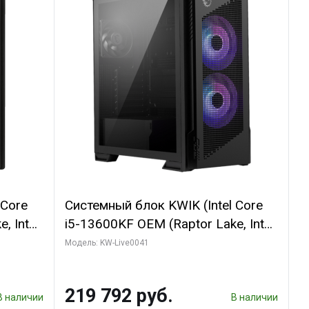
 Core
Системный блок KWIK (Intel Core
, Intel
i5-13600KF OEM (Raptor Lake, Intel
(2
7, C14 8EC/6PC/ 16 ГБ ОЗУ (2
Модель: KW-Live0041
GB
модуля)/ Palit RTX5080
 ATX
GAMINGPRO OC 16GB GDDR7
219 792 руб.
256bit 3xDP HD/ 512 ГБ SSD)
В наличии
В наличии