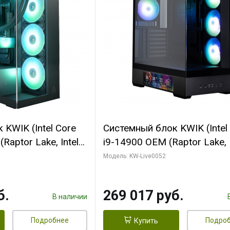
KWIK (Intel Core
Системный блок KWIK (Intel
Raptor Lake, Intel
i9-14900 OEM (Raptor Lake, I
C/ 64 ГБ ОЗУ (2
C24 16EC/8PC// 64 ГБ ОЗУ 
Модель: KW-Live0052
yte RTX5080
модуля)/ Palit RTX5080
FORCE 16GB
GAMINGPRO OC 16GB GDD
б.
269 017 руб.
1 ТБ SSD)
256bit 3xDP HD/ 512 ГБ SS
В наличии
Подробнее
Подро
Купить