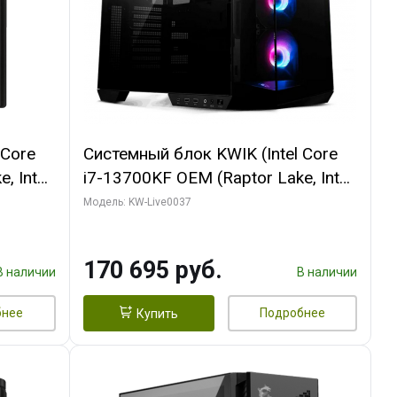
 Core
Системный блок KWIK (Intel Core
, Intel
i7-13700KF OEM (Raptor Lake, Intel
(2
7, C16 8EC/8PC/ 32 ГБ ОЗУ (2
Модель: KW-Live0037
ROART
модуля)/ Gigabyte RTX5070 AERO
e-C DP
OC 12GB GDDR7 192bit 3xDP
170 695 руб.
HDMI/ 1 ТБ SSD)
В наличии
В наличии
бнее
Подробнее
Купить