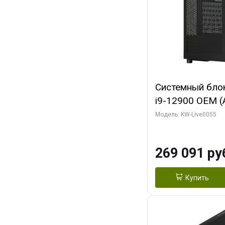
Системный блок 
i9-12900 OEM (Al
C16 8EC/8PC/T2
Модель: KW-Live0055
модуля)/ MSI 
3X OC 16GB GD
269 091 ру
HDMI/ 1 ТБ SS
Купить