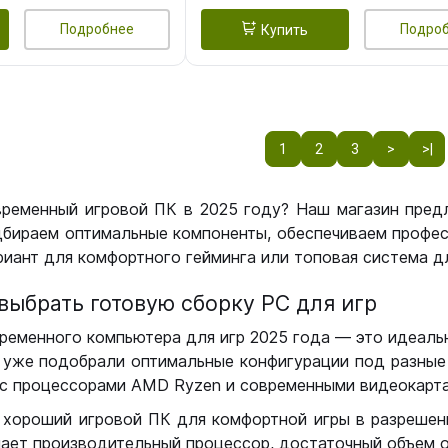
Подробнее
Подро
Купить
1
2
3
>
>|
временный игровой ПК в 2025 году? Наш магазин пред
бираем оптимальные компоненты, обеспечиваем профес
иант для комфортного гейминга или топовая система дл
выбрать готовую сборку РС для игр
ременного компьютера для игр 2025 года — это идеальн
уже подобрали оптимальные конфигурации под разные 
с процессорами AMD Ryzen и современными видеокарта
 хороший игровой ПК для комфортной игры в разрешении
чает производительный процессор, достаточный объем о