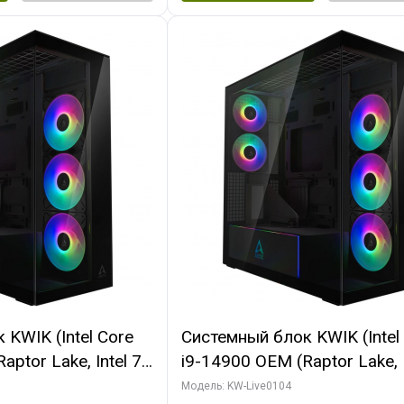
KWIK (Intel Core
Системный блок KWIK (Intel
ptor Lake, Intel 7,
i9-14900 OEM (Raptor Lake, I
 64 ГБ ОЗУ (2
C24 16EC/8PC// 64 ГБ ОЗУ 
Модель: KW-Live0104