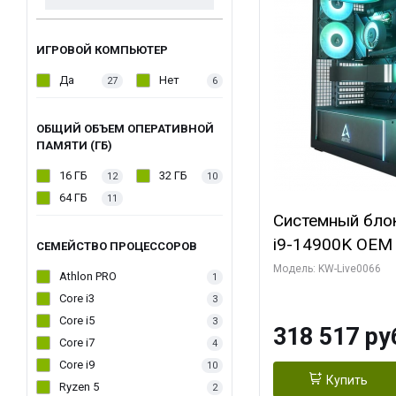
ИГРОВОЙ КОМПЬЮТЕР
Да
Нет
27
6
ОБЩИЙ ОБЪЕМ ОПЕРАТИВНОЙ
ПАМЯТИ (ГБ)
16 ГБ
32 ГБ
12
10
64 ГБ
11
Системный блок 
i9-14900K OEM (
СЕМЕЙСТВО ПРОЦЕССОРОВ
7, C24 16EC/8P
Модель: KW-Live0066
Athlon PRO
1
модуля)/ Gigab
Core i3
3
XTREME WATER
Core i5
3
318 517 ру
GDDR7 256bit/ 
Core i7
4
Core i9
10
Купить
Ryzen 5
2