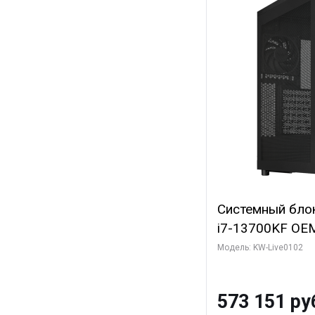
Системный блок 
i7-13700KF OEM 
7, C16 8EC/8PC
Модель: KW-Live0102
модуля)/ Afox
GDDR6X 384-Bi
573 151 ру
Turbo/ 960 ГБ 