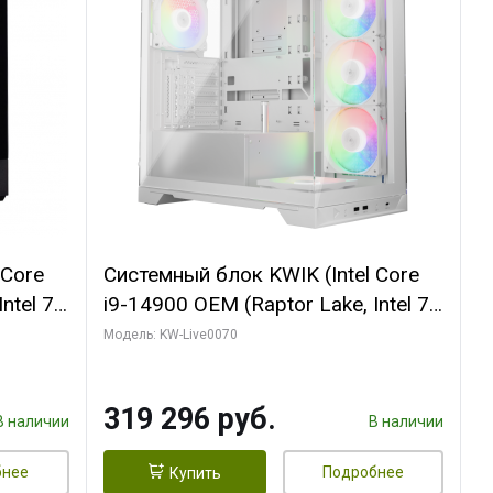
 Core
Системный блок KWIK (Intel Core
ntel 7,
i9-14900 OEM (Raptor Lake, Intel 7,
(2
C24 16EC/8PC// 64 ГБ ОЗУ (2
Модель: KW-Live0070
модуля)/ Gigabyte RTX5080
R7
XTREME WATERFORCE 16GB
319 296 руб.
D)
GDDR7 256bit/ 960 ГБ SSD)
В наличии
В наличии
бнее
Подробнее
Купить