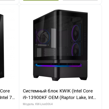
 Core
Системный блок KWIK (Intel Core
ntel 7,
i9-13900KF OEM (Raptor Lake, Intel
(2
7, C24 16EC/8P/ 64 ГБ ОЗУ (2
Модель: KW-Live0064