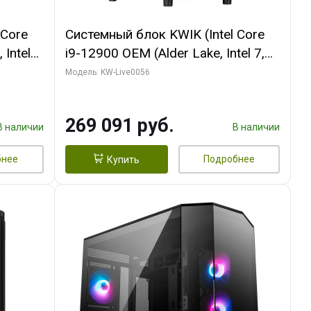
 Core
Системный блок KWIK (Intel Core
 Intel
i9-12900 OEM (Alder Lake, Intel 7,
C16 8EC/8PC/T2/ 64 ГБ ОЗУ (2
Модель: KW-Live0056
Ti
модуля)/ Palit RTX5080 INFINITY 3
t 3xDP
OC 16GB GDDR7 256bit 3xDP H/ 1
269 091 руб.
ТБ SSD)
В наличии
В наличии
бнее
Подробнее
Купить