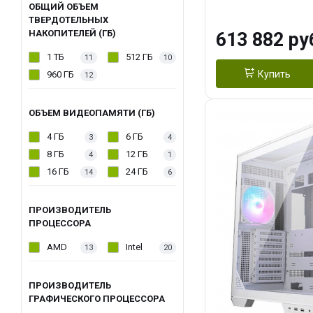
модуля)/ Afox
ОБЩИЙ ОБЪЕМ
ТВЕРДОТЕЛЬНЫХ
GDDR6X 384-Bi
НАКОПИТЕЛЕЙ (ГБ)
613 882 ру
Turbo/ 960 ГБ 
1 ТБ
512 ГБ
11
10
Купить
960 ГБ
12
ОБЪЕМ ВИДЕОПАМЯТИ (ГБ)
4 ГБ
6 ГБ
3
4
8 ГБ
12 ГБ
4
1
16 ГБ
24 ГБ
14
6
ПРОИЗВОДИТЕЛЬ
ПРОЦЕССОРА
AMD
Intel
13
20
ПРОИЗВОДИТЕЛЬ
ГРАФИЧЕСКОГО ПРОЦЕССОРА