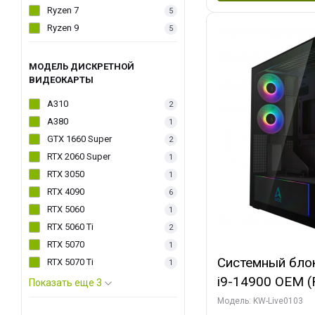
Ryzen 7
5
Ryzen 9
5
МОДЕЛЬ ДИСКРЕТНОЙ
ВИДЕОКАРТЫ
A310
2
A380
1
GTX 1660 Super
2
RTX 2060 Super
1
RTX 3050
1
RTX 4090
6
RTX 5060
1
RTX 5060 Ti
2
RTX 5070
1
Системный блок 
RTX 5070 Ti
1
i9-14900 OEM (Ra
Показать еще 3
C24 16EC/8PC//
Модель: KW-Live0103