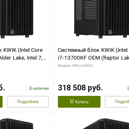
KWIK (Intel Core
Системный блок KWIK (Intel
der Lake, Intel 7,
i7-13700KF OEM (Raptor Lake
/ 64 ГБ ОЗУ (2
7, C16 8EC/8PC/ 64 ГБ ОЗУ 
Модель: KW-Live0065
RTX5080 SHADOW
модуля)/ ASUS RTX5080 P
DR7 256bit 3xDP
OC 16GB GDDR7 256bit Typ
б.
318 508 руб.
D)
2/ 1 ТБ SSD)
В наличии
Подробнее
Подро
Купить