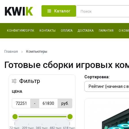
KWI
K
Каталог
КОНФИГУРАТОР ПК
КОНТАКТЫ
ОПЛАТА
ДОСТАВКА
ГАРАНТИЯ
О КОМ
Главная
Компьютеры
Готовые сборки игровых ко
Сортировка:
Фильтр
ЦЕНА
-
руб.
72 тыс.
209 тыс.
345 тыс.
482 тыс.
618 тыс.