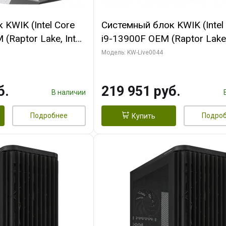
KWIK (Intel Core
Системный блок KWIK (Intel
(Raptor Lake, Intel
i9-13900F OEM (Raptor Lake,
/ 32 ГБ ОЗУ (2
7, Efficient-co/ 32 ГБ ОЗУ (2
Модель: KW-Live0044
yte RX9070XT
модуля)/ Gigabyte RTX5070
B GDDR6 256bit
AERO OC 16GB GDDR7 256bi
б.
219 951 руб.
 SSD)
HD/ 512 ГБ SSD)
В наличии
Подробнее
Подро
Купить