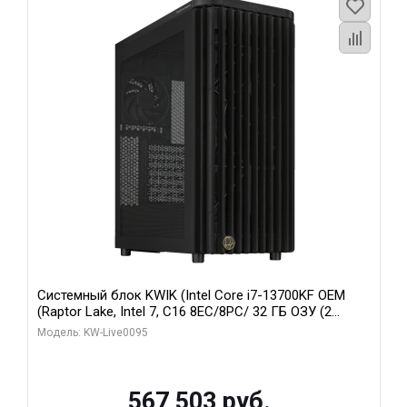
Системный блок KWIK (Intel Core i7-13700KF OEM
(Raptor Lake, Intel 7, C16 8EC/8PC/ 32 ГБ ОЗУ (2
модуля)/ Afox RTX4090 24GB GDDR6X 384-Bit 3xDP
Модель: KW-Live0095
HDMI ATX Turbo/ 512 ГБ SSD)
567 503 руб.