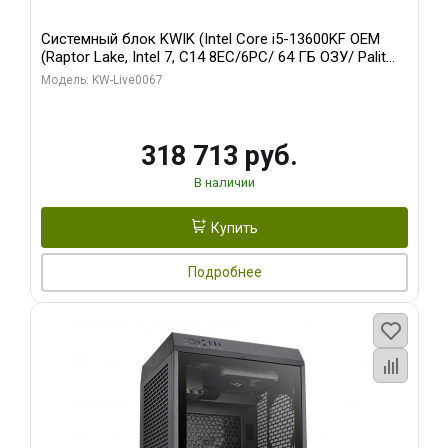
Системный блок KWIK (Intel Core i5-13600KF OEM
(Raptor Lake, Intel 7, C14 8EC/6PC/ 64 ГБ ОЗУ/ Palit
RTX5080 GAMINGPRO OC 16GB GDDR7 256bit 3xDP
Модель: KW-Live0067
HD/ 960 ГБ SSD)
318 713 руб.
В наличии
Купить
Подробнее