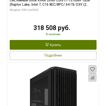
Системный блок KWIK (Intel Core i7-13700KF OEM
(Raptor Lake, Intel 7, C16 8EC/8PC/ 64 ГБ ОЗУ (2
модуля)/ ASUS RTX5080 PROART OC 16GB GDDR7
Модель: KW-Live0065
256bit Type-C DP 2/ 1 ТБ SSD)
318 508 руб.
В наличии
Купить
Подробнее