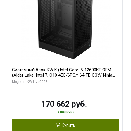
Системный блок KWIK (Intel Core i5-12600KF OEM
(Alder Lake, Intel 7, C10 4EC/6PC// 64 ГБ ОЗУ/ Ninja
Sinotex GTX1650 4GB 128bit GDDR6 DVI DP HDMI 2/
Модель: KW-Live0035
960 ГБ SSD)
170 662 руб.
В наличии
Купить