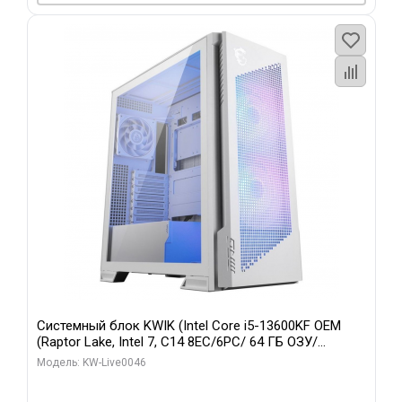
Системный блок KWIK (Intel Core i5-13600KF OEM
(Raptor Lake, Intel 7, C14 8EC/6PC/ 64 ГБ ОЗУ/
Gigabyte RTX5060Ti GAMING OC 8GB GDDR7 128bit
Модель: KW-Live0046
3xDP H/ 960 ГБ SSD)