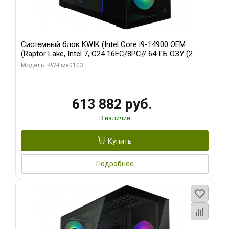
Системный блок KWIK (Intel Core i9-14900 OEM
(Raptor Lake, Intel 7, C24 16EC/8PC// 64 ГБ ОЗУ (2
модуля)/ Afox RTX4090 24GB GDDR6X 384-Bit 3xDP
Модель: KW-Live0103
HDMI ATX Turbo/ 960 ГБ SSD)
613 882 руб.
В наличии
Купить
Подробнее