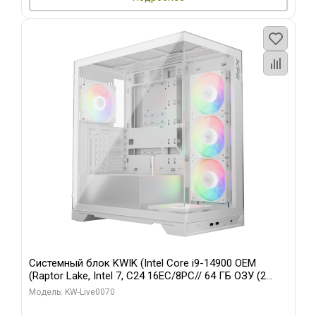
Системный блок KWIK (Intel Core i9-14900 OEM
(Raptor Lake, Intel 7, C24 16EC/8PC// 64 ГБ ОЗУ (2
модуля)/ Gigabyte RTX5080 XTREME WATERFORCE
Модель: KW-Live0070
16GB GDDR7 256bit/ 960 ГБ SSD)