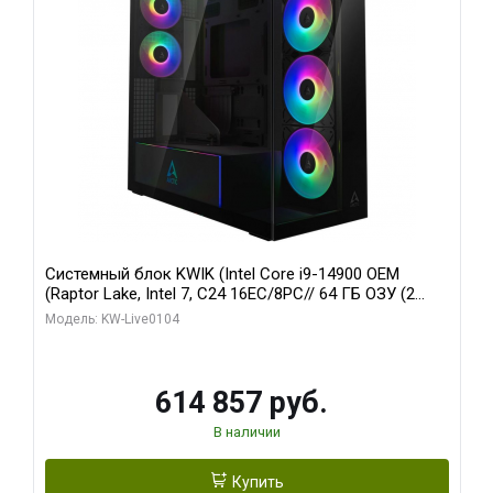
Системный блок KWIK (Intel Core i9-14900 OEM
(Raptor Lake, Intel 7, C24 16EC/8PC// 64 ГБ ОЗУ (2
модуля)/ Afox RTX4090 24GB GDDR6X 384-Bit 3xDP
Модель: KW-Live0104
HDMI ATX Turbo/ 1 ТБ SSD)
614 857 руб.
В наличии
Купить