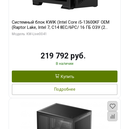
Системный блок KWIK (Intel Core i5-13600KF OEM
(Raptor Lake, Intel 7, C14 8EC/6PC/ 16 ГБ ОЗУ (2
модуля)/ Palit RTX5080 GAMINGPRO OC 16GB GDDR7
Модель: KW-Live0041
256bit 3xDP HD/ 512 ГБ SSD)
219 792 руб.
В наличии
Купить
Подробнее