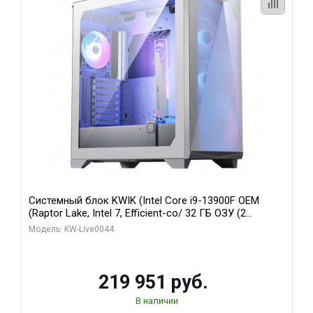
Системный блок KWIK (Intel Core i9-13900F OEM
(Raptor Lake, Intel 7, Efficient-co/ 32 ГБ ОЗУ (2
модуля)/ Gigabyte RTX5070Ti AERO OC 16GB GDDR7
Модель: KW-Live0044
256bit 3xDP HD/ 512 ГБ SSD)
219 951 руб.
В наличии