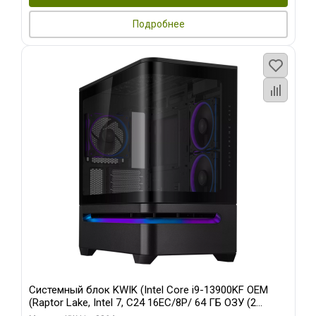
Подробнее
Системный блок KWIK (Intel Core i9-13900KF OEM
(Raptor Lake, Intel 7, C24 16EC/8P/ 64 ГБ ОЗУ (2
модуля)/ ASUS RTX5080 PROART OC 16GB GDDR7