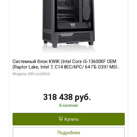
Системный блок KWIK (Intel Core i5-13600KF OEM
(Raptor Lake, Intel 7, C14 8EC/6PC/ 64 ГБ ОЗУ/ MSI
RTX5080 VENTUS 3X OC 16GB GDDR7 256bit 3xDP
Модель: KW-Live0063
HDMI/ 512 ГБ SSD)
318 438 руб.
В наличии
Купить
Подробнее