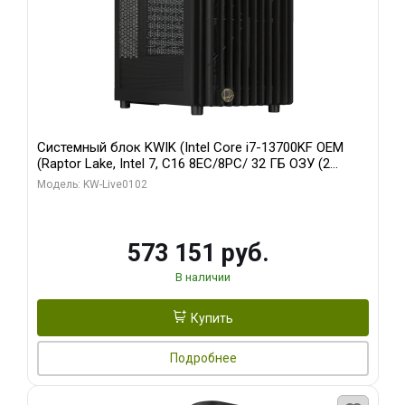
Системный блок KWIK (Intel Core i7-13700KF OEM
(Raptor Lake, Intel 7, C16 8EC/8PC/ 32 ГБ ОЗУ (2
модуля)/ Afox RTX4090 24GB GDDR6X 384-Bit 3xDP
Модель: KW-Live0102
HDMI ATX Turbo/ 960 ГБ SSD)
573 151 руб.
В наличии
Купить
Подробнее