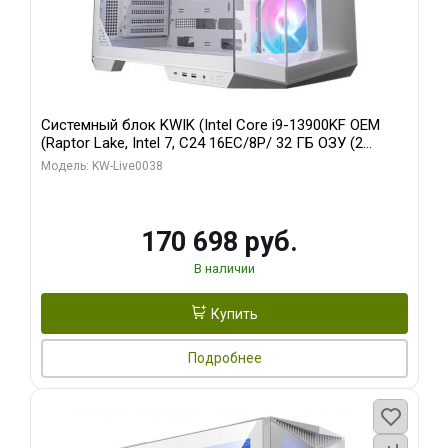
Системный блок KWIK (Intel Core i9-13900KF OEM
(Raptor Lake, Intel 7, C24 16EC/8P/ 32 ГБ ОЗУ (2
модуля)/ Gigabyte RX9070XT GAMING OC 16GB GDDR6
Модель: KW-Live0038
256bit 2xDP 2/ 960 ГБ SSD)
170 698 руб.
В наличии
Купить
Подробнее