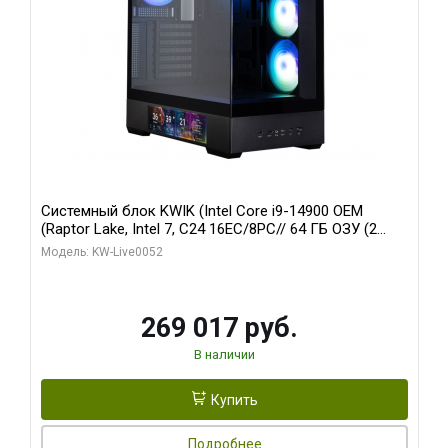
Системный блок KWIK (Intel Core i9-14900 OEM
(Raptor Lake, Intel 7, C24 16EC/8PC// 64 ГБ ОЗУ (2
модуля)/ Palit RTX5080 GAMINGPRO OC 16GB GDDR7
Модель: KW-Live0052
256bit 3xDP HD/ 512 ГБ SSD)
269 017 руб.
В наличии
Купить
Подробнее