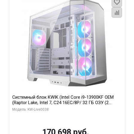
Системный блок KWIK (Intel Core i9-13900KF OEM
(Raptor Lake, Intel 7, C24 16EC/8P/ 32 ГБ ОЗУ (2
модуля)/ Gigabyte RX9070XT GAMING OC 16GB GDDR6
Модель: KW-Live0038
256bit 2xDP 2/ 960 ГБ SSD)
170 698 руб.