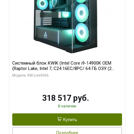
Системный блок KWIK (Intel Core i9-14900K OEM
(Raptor Lake, Intel 7, C24 16EC/8PC/ 64 ГБ ОЗУ (2
модуля)/ Gigabyte RTX5080 XTREME WATERFORCE
Модель: KW-Live0066
16GB GDDR7 256bit/ 1 ТБ SSD)
318 517 руб.
В наличии
Купить
Подробнее