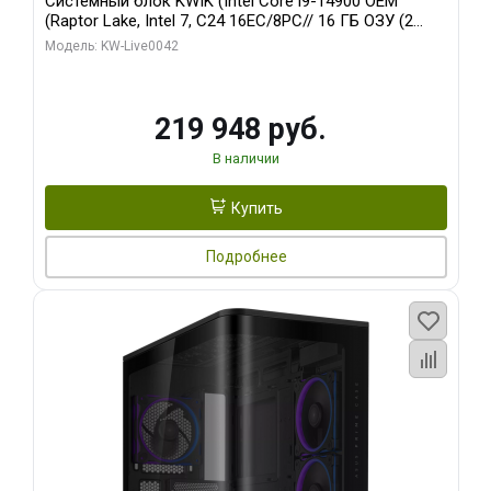
Системный блок KWIK (Intel Core i9-14900 OEM
(Raptor Lake, Intel 7, C24 16EC/8PC// 16 ГБ ОЗУ (2
модуля)/ Gigabyte RTX5070Ti EAGLE OC ICE SFF 16GB
Модель: KW-Live0042
GDDR7 256bi/ 512 ГБ SSD)
219 948 руб.
В наличии
Купить
Подробнее