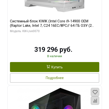
Системный блок KWIK (Intel Core i9-14900 OEM
(Raptor Lake, Intel 7, C24 16EC/8PC// 64 ГБ ОЗУ (2
модуля)/ Gigabyte RTX5080 XTREME WATERFORCE
Модель: KW-Live0070
16GB GDDR7 256bit/ 960 ГБ SSD)
319 296 руб.
В наличии
Купить
Подробнее