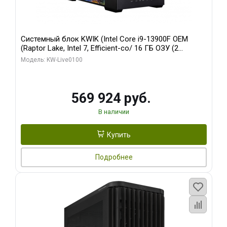
Системный блок KWIK (Intel Core i9-13900F OEM
(Raptor Lake, Intel 7, Efficient-co/ 16 ГБ ОЗУ (2
модуля)/ Afox RTX4090 24GB GDDR6X 384-Bit 3xDP
Модель: KW-Live0100
HDMI ATX Turbo/ 512 ГБ SSD)
569 924 руб.
В наличии
Купить
Подробнее