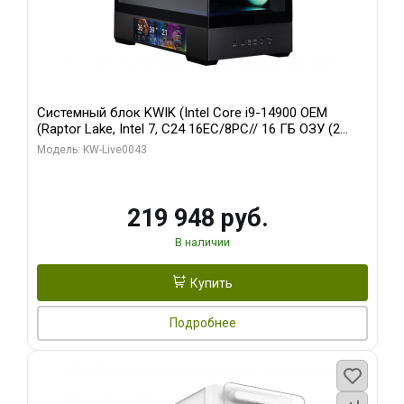
Системный блок KWIK (Intel Core i9-14900 OEM
(Raptor Lake, Intel 7, C24 16EC/8PC// 16 ГБ ОЗУ (2
модуля)/ Palit RTX5070Ti GAMINGPRO-S OC 16GB
Модель: KW-Live0043
GDDR7 256bit 3xD/ 512 ГБ SSD)
219 948 руб.
В наличии
Купить
Подробнее