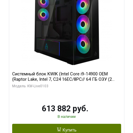
Системный блок KWIK (Intel Core i9-14900 OEM
(Raptor Lake, Intel 7, C24 16EC/8PC// 64 ГБ ОЗУ (2
модуля)/ Afox RTX4090 24GB GDDR6X 384-Bit 3xDP
Модель: KW-Live0103
HDMI ATX Turbo/ 960 ГБ SSD)
613 882 руб.
В наличии
Купить