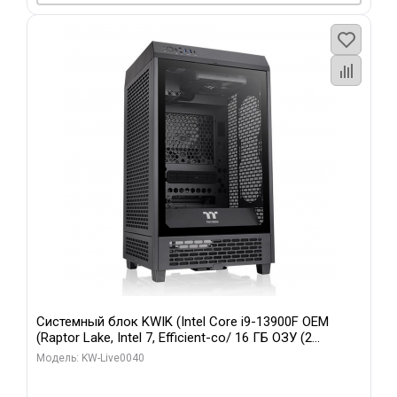
Системный блок KWIK (Intel Core i9-13900F OEM
(Raptor Lake, Intel 7, Efficient-co/ 16 ГБ ОЗУ (2
модуля)/ Gigabyte RTX5070 GAMING OC 12GB GDDR7
Модель: KW-Live0040
192bit 3xDP HD/ 960 ГБ SSD)