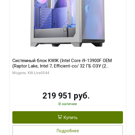
Системный блок KWIK (Intel Core i9-13900F OEM
(Raptor Lake, Intel 7, Efficient-co/ 32 ГБ ОЗУ (2
модуля)/ Gigabyte RTX5070Ti AERO OC 16GB GDDR7
Модель: KW-Live0044
256bit 3xDP HD/ 512 ГБ SSD)
219 951 руб.
В наличии
Купить
Подробнее