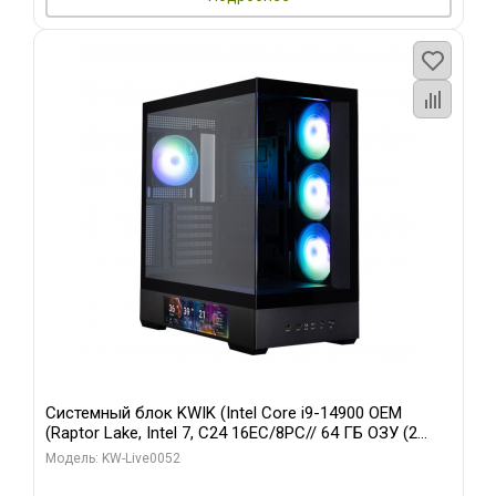
Системный блок KWIK (Intel Core i9-14900 OEM
(Raptor Lake, Intel 7, C24 16EC/8PC// 64 ГБ ОЗУ (2
модуля)/ Palit RTX5080 GAMINGPRO OC 16GB GDDR7
Модель: KW-Live0052
256bit 3xDP HD/ 512 ГБ SSD)