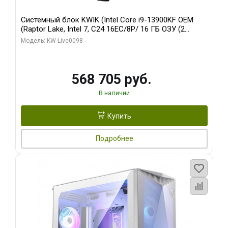
Системный блок KWIK (Intel Core i9-13900KF OEM
(Raptor Lake, Intel 7, C24 16EC/8P/ 16 ГБ ОЗУ (2
модуля)/ Afox RTX4090 24GB GDDR6X 384-Bit 3xDP
Модель: KW-Live0098
HDMI ATX Turbo/ 512 ГБ SSD)
568 705 руб.
В наличии
Купить
Подробнее