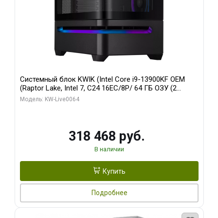
Системный блок KWIK (Intel Core i9-13900KF OEM
(Raptor Lake, Intel 7, C24 16EC/8P/ 64 ГБ ОЗУ (2
модуля)/ ASUS RTX5080 PROART OC 16GB GDDR7
Модель: KW-Live0064
256bit Type-C DP 2/ 512 ГБ SSD)
318 468 руб.
В наличии
Купить
Подробнее