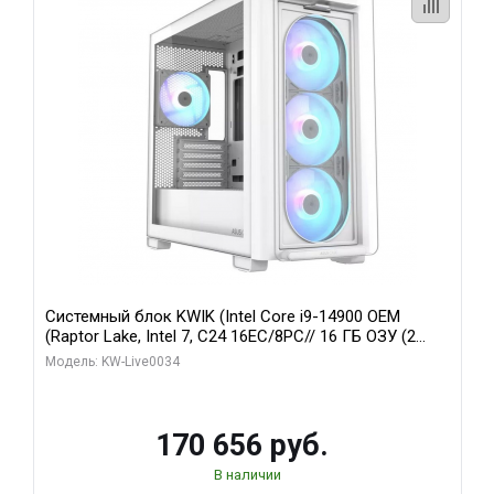
Системный блок KWIK (Intel Core i9-14900 OEM
(Raptor Lake, Intel 7, C24 16EC/8PC// 16 ГБ ОЗУ (2
модуля)/ MSI RTX5060Ti VENTUS 2X PLUS 16GB
Модель: KW-Live0034
GDDR7 128bit 3xDP / 1 ТБ SSD)
170 656 руб.
В наличии