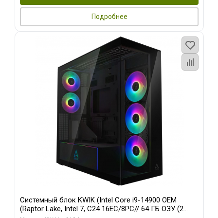
Подробнее
Системный блок KWIK (Intel Core i9-14900 OEM
(Raptor Lake, Intel 7, C24 16EC/8PC// 64 ГБ ОЗУ (2
модуля)/ Afox RTX4090 24GB GDDR6X 384-Bit 3xDP