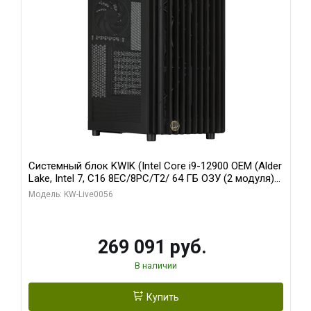
Системный блок KWIK (Intel Core i9-12900 OEM (Alder
Lake, Intel 7, C16 8EC/8PC/T2/ 64 ГБ ОЗУ (2 модуля)/
Palit RTX5080 INFINITY 3 OC 16GB GDDR7 256bit 3xDP
Модель: KW-Live0056
H/ 1 ТБ SSD)
269 091 руб.
В наличии
Купить