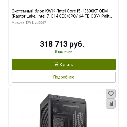
Системный блок KWIK (Intel Core i5-13600KF OEM
(Raptor Lake, Intel 7, C14 8EC/6PC/ 64 ГБ ОЗУ/ Palit
RTX5080 GAMINGPRO OC 16GB GDDR7 256bit 3xDP
Модель: KW-Live0067
HD/ 960 ГБ SSD)
318 713 руб.
В наличии
Купить
Подробнее