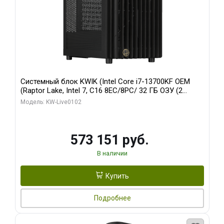
Системный блок KWIK (Intel Core i7-13700KF OEM
(Raptor Lake, Intel 7, C16 8EC/8PC/ 32 ГБ ОЗУ (2
модуля)/ Afox RTX4090 24GB GDDR6X 384-Bit 3xDP
Модель: KW-Live0102
HDMI ATX Turbo/ 960 ГБ SSD)
573 151 руб.
В наличии
Купить
Подробнее