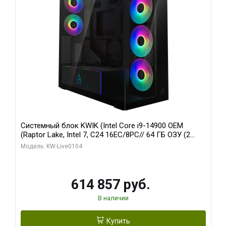
Системный блок KWIK (Intel Core i9-14900 OEM
(Raptor Lake, Intel 7, C24 16EC/8PC// 64 ГБ ОЗУ (2
модуля)/ Afox RTX4090 24GB GDDR6X 384-Bit 3xDP
Модель: KW-Live0104
HDMI ATX Turbo/ 1 ТБ SSD)
614 857 руб.
В наличии
Купить