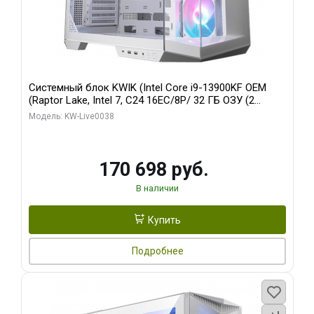
Системный блок KWIK (Intel Core i9-13900KF OEM
(Raptor Lake, Intel 7, C24 16EC/8P/ 32 ГБ ОЗУ (2
модуля)/ Gigabyte RX9070XT GAMING OC 16GB GDDR6
Модель: KW-Live0038
256bit 2xDP 2/ 960 ГБ SSD)
170 698 руб.
В наличии
Купить
Подробнее