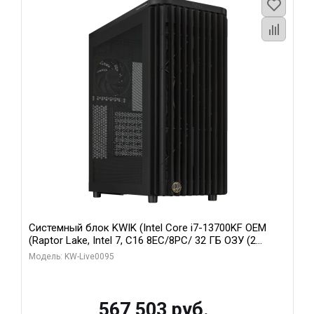
Системный блок KWIK (Intel Core i7-13700KF OEM
(Raptor Lake, Intel 7, C16 8EC/8PC/ 32 ГБ ОЗУ (2
модуля)/ Afox RTX4090 24GB GDDR6X 384-Bit 3xDP
Модель: KW-Live0095
HDMI ATX Turbo/ 512 ГБ SSD)
567 503 руб.