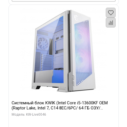
Системный блок KWIK (Intel Core i5-13600KF OEM
(Raptor Lake, Intel 7, C14 8EC/6PC/ 64 ГБ ОЗУ/
Gigabyte RTX5060Ti GAMING OC 8GB GDDR7 128bit
Модель: KW-Live0046
3xDP H/ 960 ГБ SSD)