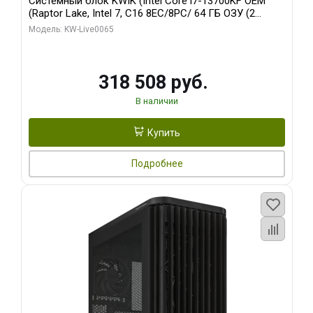
Системный блок KWIK (Intel Core i7-13700KF OEM
(Raptor Lake, Intel 7, C16 8EC/8PC/ 64 ГБ ОЗУ (2
модуля)/ ASUS RTX5080 PROART OC 16GB GDDR7
Модель: KW-Live0065
256bit Type-C DP 2/ 1 ТБ SSD)
318 508 руб.
В наличии
Купить
Подробнее