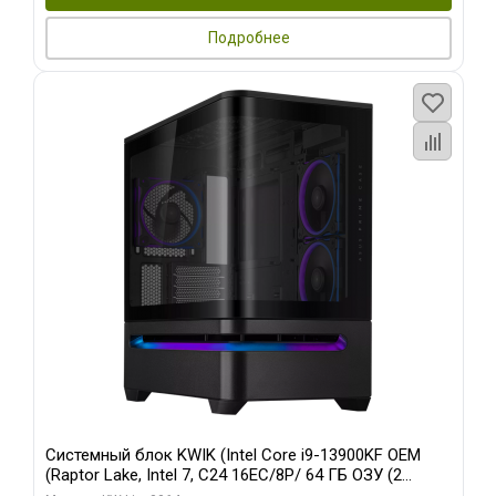
Подробнее
Системный блок KWIK (Intel Core i9-13900KF OEM
(Raptor Lake, Intel 7, C24 16EC/8P/ 64 ГБ ОЗУ (2
модуля)/ ASUS RTX5080 PROART OC 16GB GDDR7