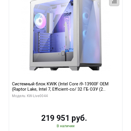
Системный блок KWIK (Intel Core i9-13900F OEM
(Raptor Lake, Intel 7, Efficient-co/ 32 ГБ ОЗУ (2
модуля)/ Gigabyte RTX5070Ti AERO OC 16GB GDDR7
Модель: KW-Live0044
256bit 3xDP HD/ 512 ГБ SSD)
219 951 руб.
В наличии