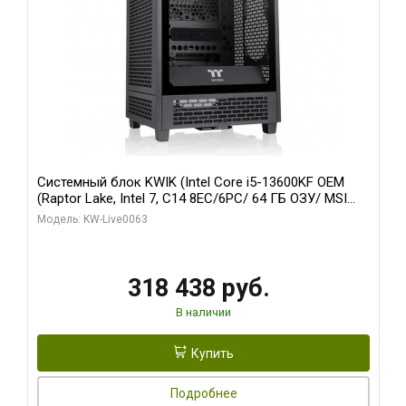
Системный блок KWIK (Intel Core i5-13600KF OEM
(Raptor Lake, Intel 7, C14 8EC/6PC/ 64 ГБ ОЗУ/ MSI
RTX5080 VENTUS 3X OC 16GB GDDR7 256bit 3xDP
Модель: KW-Live0063
HDMI/ 512 ГБ SSD)
318 438 руб.
В наличии
Купить
Подробнее