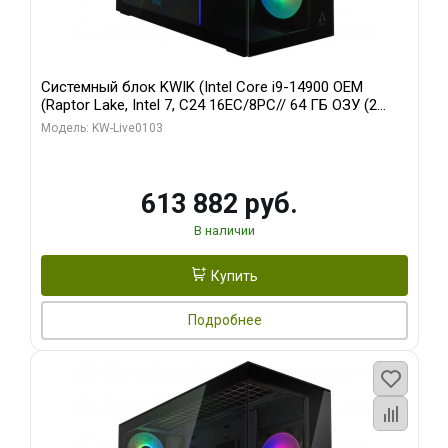
Системный блок KWIK (Intel Core i9-14900 OEM
(Raptor Lake, Intel 7, C24 16EC/8PC// 64 ГБ ОЗУ (2
модуля)/ Afox RTX4090 24GB GDDR6X 384-Bit 3xDP
Модель: KW-Live0103
HDMI ATX Turbo/ 960 ГБ SSD)
613 882 руб.
В наличии
Купить
Подробнее