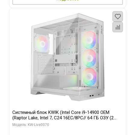
Системный блок KWIK (Intel Core i9-14900 OEM
(Raptor Lake, Intel 7, C24 16EC/8PC// 64 ГБ ОЗУ (2
модуля)/ Gigabyte RTX5080 XTREME WATERFORCE
Модель: KW-Live0070
16GB GDDR7 256bit/ 960 ГБ SSD)