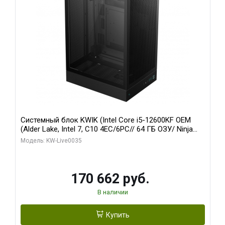
Системный блок KWIK (Intel Core i5-12600KF OEM
(Alder Lake, Intel 7, C10 4EC/6PC// 64 ГБ ОЗУ/ Ninja
Sinotex GTX1650 4GB 128bit GDDR6 DVI DP HDMI 2/
Модель: KW-Live0035
960 ГБ SSD)
170 662 руб.
В наличии
Купить