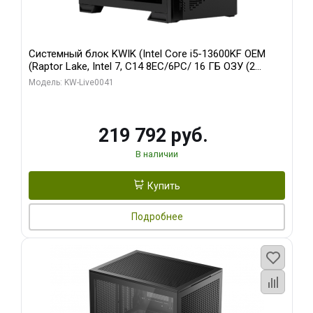
Системный блок KWIK (Intel Core i5-13600KF OEM
(Raptor Lake, Intel 7, C14 8EC/6PC/ 16 ГБ ОЗУ (2
модуля)/ Palit RTX5080 GAMINGPRO OC 16GB GDDR7
Модель: KW-Live0041
256bit 3xDP HD/ 512 ГБ SSD)
219 792 руб.
В наличии
Купить
Подробнее