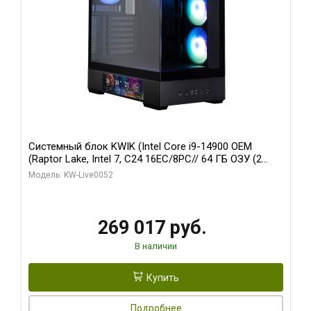
Системный блок KWIK (Intel Core i9-14900 OEM
(Raptor Lake, Intel 7, C24 16EC/8PC// 64 ГБ ОЗУ (2
модуля)/ Palit RTX5080 GAMINGPRO OC 16GB GDDR7
Модель: KW-Live0052
256bit 3xDP HD/ 512 ГБ SSD)
269 017 руб.
В наличии
Купить
Подробнее