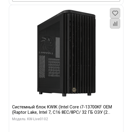
Системный блок KWIK (Intel Core i7-13700KF OEM
(Raptor Lake, Intel 7, C16 8EC/8PC/ 32 ГБ ОЗУ (2
модуля)/ Afox RTX4090 24GB GDDR6X 384-Bit 3xDP
Модель: KW-Live0102
HDMI ATX Turbo/ 960 ГБ SSD)