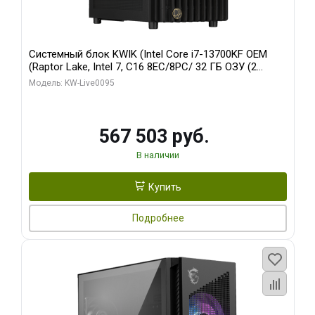
Системный блок KWIK (Intel Core i7-13700KF OEM
(Raptor Lake, Intel 7, C16 8EC/8PC/ 32 ГБ ОЗУ (2
модуля)/ Afox RTX4090 24GB GDDR6X 384-Bit 3xDP
Модель: KW-Live0095
HDMI ATX Turbo/ 512 ГБ SSD)
567 503 руб.
В наличии
Купить
Подробнее