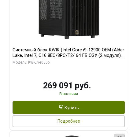
Системный блок KWIK (Intel Core i9-12900 OEM (Alder
Lake, Intel 7, C16 8EC/8PC/T2/ 64 ГБ ОЗУ (2 модуля)/
Palit RTX5080 INFINITY 3 OC 16GB GDDR7 256bit 3xDP
Модель: KW-Live0056
H/ 1 ТБ SSD)
269 091 руб.
В наличии
Купить
Подробнее