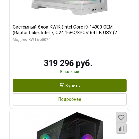
Системный блок KWIK (Intel Core i9-14900 OEM
(Raptor Lake, Intel 7, C24 16EC/8PC// 64 ГБ ОЗУ (2
модуля)/ Gigabyte RTX5080 XTREME WATERFORCE
Модель: KW-Live0070
16GB GDDR7 256bit/ 960 ГБ SSD)
319 296 руб.
В наличии
Купить
Подробнее