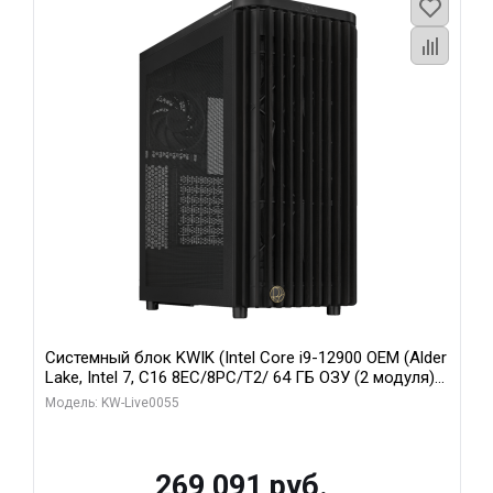
Системный блок KWIK (Intel Core i9-12900 OEM (Alder
Lake, Intel 7, C16 8EC/8PC/T2/ 64 ГБ ОЗУ (2 модуля)/
MSI RTX5080 SHADOW 3X OC 16GB GDDR7 256bit 3xDP
Модель: KW-Live0055
HDMI/ 1 ТБ SSD)
269 091 руб.