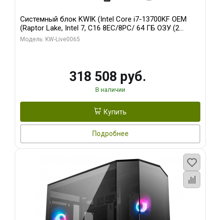
Системный блок KWIK (Intel Core i7-13700KF OEM
(Raptor Lake, Intel 7, C16 8EC/8PC/ 64 ГБ ОЗУ (2
модуля)/ ASUS RTX5080 PROART OC 16GB GDDR7
Модель: KW-Live0065
256bit Type-C DP 2/ 1 ТБ SSD)
318 508 руб.
В наличии
Купить
Подробнее