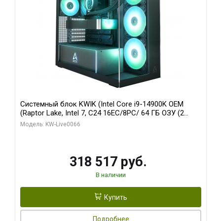
Системный блок KWIK (Intel Core i9-14900K OEM
(Raptor Lake, Intel 7, C24 16EC/8PC/ 64 ГБ ОЗУ (2
модуля)/ Gigabyte RTX5080 XTREME WATERFORCE
Модель: KW-Live0066
16GB GDDR7 256bit/ 1 ТБ SSD)
318 517 руб.
В наличии
Купить
Подробнее