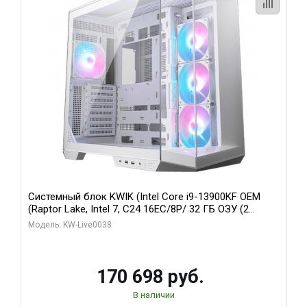
Системный блок KWIK (Intel Core i9-13900KF OEM
(Raptor Lake, Intel 7, C24 16EC/8P/ 32 ГБ ОЗУ (2
модуля)/ Gigabyte RX9070XT GAMING OC 16GB GDDR6
Модель: KW-Live0038
256bit 2xDP 2/ 960 ГБ SSD)
170 698 руб.
В наличии