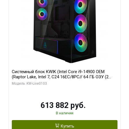
Системный блок KWIK (Intel Core i9-14900 OEM
(Raptor Lake, Intel 7, C24 16EC/8PC// 64 ГБ ОЗУ (2
модуля)/ Afox RTX4090 24GB GDDR6X 384-Bit 3xDP
Модель: KW-Live0103
HDMI ATX Turbo/ 960 ГБ SSD)
613 882 руб.
В наличии
Купить