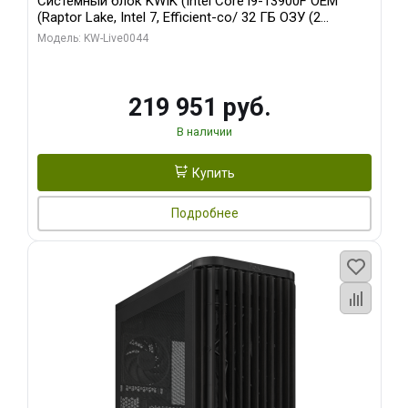
Системный блок KWIK (Intel Core i9-13900F OEM
(Raptor Lake, Intel 7, Efficient-co/ 32 ГБ ОЗУ (2
модуля)/ Gigabyte RTX5070Ti AERO OC 16GB GDDR7
Модель: KW-Live0044
256bit 3xDP HD/ 512 ГБ SSD)
219 951 руб.
В наличии
Купить
Подробнее