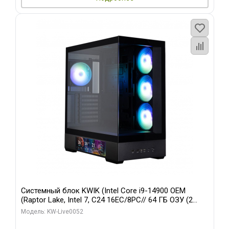
Системный блок KWIK (Intel Core i9-14900 OEM
(Raptor Lake, Intel 7, C24 16EC/8PC// 64 ГБ ОЗУ (2
модуля)/ Palit RTX5080 GAMINGPRO OC 16GB GDDR7
Модель: KW-Live0052
256bit 3xDP HD/ 512 ГБ SSD)