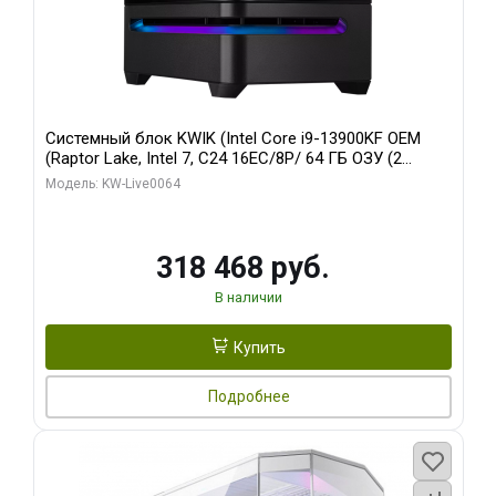
Системный блок KWIK (Intel Core i9-13900KF OEM
(Raptor Lake, Intel 7, C24 16EC/8P/ 64 ГБ ОЗУ (2
модуля)/ ASUS RTX5080 PROART OC 16GB GDDR7
Модель: KW-Live0064
256bit Type-C DP 2/ 512 ГБ SSD)
318 468 руб.
В наличии
Купить
Подробнее