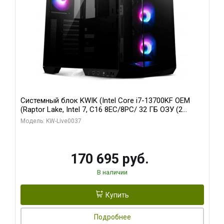
Системный блок KWIK (Intel Core i7-13700KF OEM
(Raptor Lake, Intel 7, C16 8EC/8PC/ 32 ГБ ОЗУ (2
модуля)/ Gigabyte RTX5070 AERO OC 12GB GDDR7
Модель: KW-Live0037
192bit 3xDP HDMI/ 1 ТБ SSD)
170 695 руб.
В наличии
Купить
Подробнее