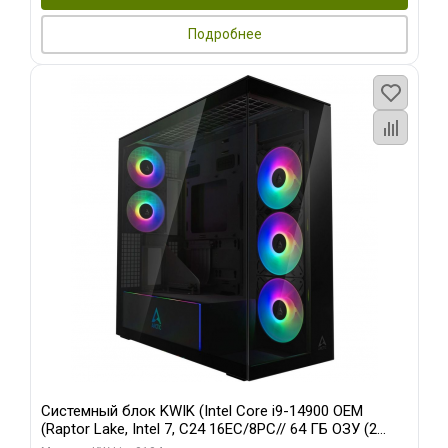
Подробнее
Системный блок KWIK (Intel Core i9-14900 OEM
(Raptor Lake, Intel 7, C24 16EC/8PC// 64 ГБ ОЗУ (2
модуля)/ Afox RTX4090 24GB GDDR6X 384-Bit 3xDP