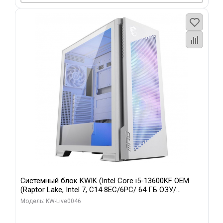
Системный блок KWIK (Intel Core i5-13600KF OEM
(Raptor Lake, Intel 7, C14 8EC/6PC/ 64 ГБ ОЗУ/
Gigabyte RTX5060Ti GAMING OC 8GB GDDR7 128bit
Модель: KW-Live0046
3xDP H/ 960 ГБ SSD)