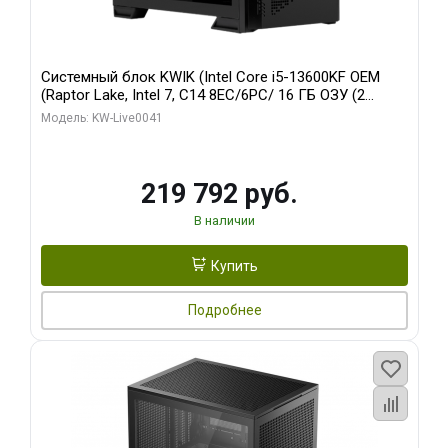
Системный блок KWIK (Intel Core i5-13600KF OEM
(Raptor Lake, Intel 7, C14 8EC/6PC/ 16 ГБ ОЗУ (2
модуля)/ Palit RTX5080 GAMINGPRO OC 16GB GDDR7
Модель: KW-Live0041
256bit 3xDP HD/ 512 ГБ SSD)
219 792 руб.
В наличии
Купить
Подробнее