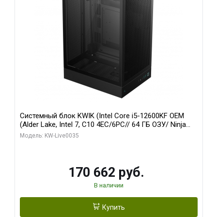
Системный блок KWIK (Intel Core i5-12600KF OEM
(Alder Lake, Intel 7, C10 4EC/6PC// 64 ГБ ОЗУ/ Ninja
Sinotex GTX1650 4GB 128bit GDDR6 DVI DP HDMI 2/
Модель: KW-Live0035
960 ГБ SSD)
170 662 руб.
В наличии
Купить