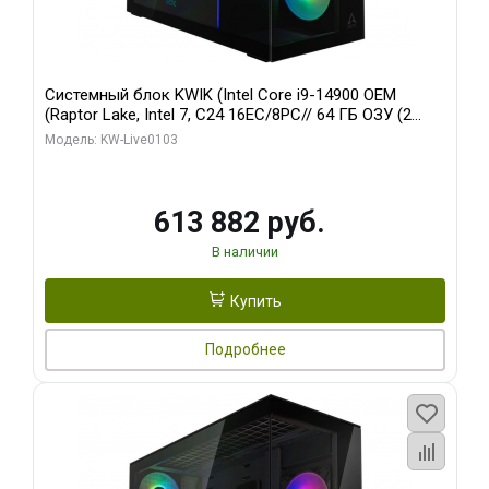
Системный блок KWIK (Intel Core i9-14900 OEM
(Raptor Lake, Intel 7, C24 16EC/8PC// 64 ГБ ОЗУ (2
модуля)/ Afox RTX4090 24GB GDDR6X 384-Bit 3xDP
Модель: KW-Live0103
HDMI ATX Turbo/ 960 ГБ SSD)
613 882 руб.
В наличии
Купить
Подробнее