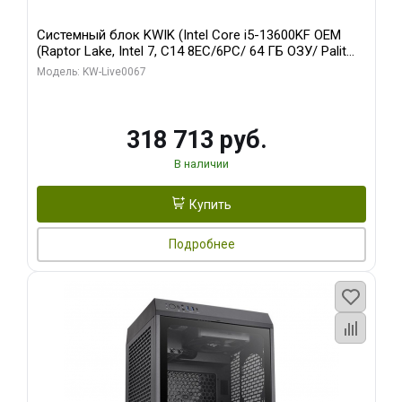
Системный блок KWIK (Intel Core i5-13600KF OEM
(Raptor Lake, Intel 7, C14 8EC/6PC/ 64 ГБ ОЗУ/ Palit
RTX5080 GAMINGPRO OC 16GB GDDR7 256bit 3xDP
Модель: KW-Live0067
HD/ 960 ГБ SSD)
318 713 руб.
В наличии
Купить
Подробнее