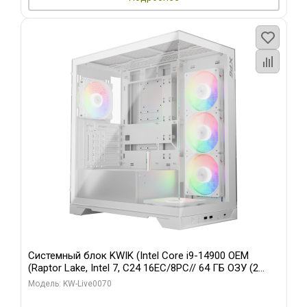
Системный блок KWIK (Intel Core i9-14900 OEM
(Raptor Lake, Intel 7, C24 16EC/8PC// 64 ГБ ОЗУ (2
модуля)/ Gigabyte RTX5080 XTREME WATERFORCE
Модель: KW-Live0070
16GB GDDR7 256bit/ 960 ГБ SSD)