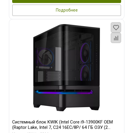
Подробнее
Системный блок KWIK (Intel Core i9-13900KF OEM
(Raptor Lake, Intel 7, C24 16EC/8P/ 64 ГБ ОЗУ (2
модуля)/ ASUS RTX5080 PROART OC 16GB GDDR7