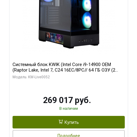
Системный блок KWIK (Intel Core i9-14900 OEM
(Raptor Lake, Intel 7, C24 16EC/8PC// 64 ГБ ОЗУ (2
модуля)/ Palit RTX5080 GAMINGPRO OC 16GB GDDR7
Модель: KW-Live0052
256bit 3xDP HD/ 512 ГБ SSD)
269 017 руб.
В наличии
Купить
Подробнее