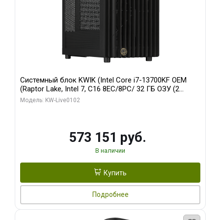
Системный блок KWIK (Intel Core i7-13700KF OEM
(Raptor Lake, Intel 7, C16 8EC/8PC/ 32 ГБ ОЗУ (2
модуля)/ Afox RTX4090 24GB GDDR6X 384-Bit 3xDP
Модель: KW-Live0102
HDMI ATX Turbo/ 960 ГБ SSD)
573 151 руб.
В наличии
Купить
Подробнее