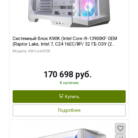
Системный блок KWIK (Intel Core i9-13900KF OEM
(Raptor Lake, Intel 7, C24 16EC/8P/ 32 ГБ ОЗУ (2
модуля)/ Gigabyte RX9070XT GAMING OC 16GB GDDR6
Модель: KW-Live0038
256bit 2xDP 2/ 960 ГБ SSD)
170 698 руб.
В наличии
Купить
Подробнее