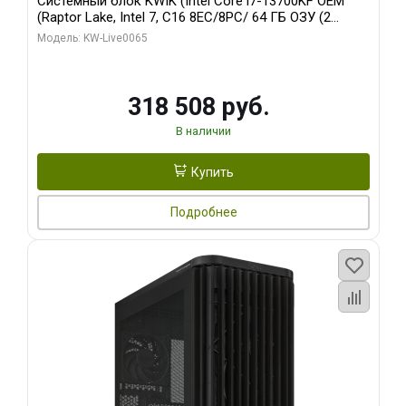
Системный блок KWIK (Intel Core i7-13700KF OEM
(Raptor Lake, Intel 7, C16 8EC/8PC/ 64 ГБ ОЗУ (2
модуля)/ ASUS RTX5080 PROART OC 16GB GDDR7
Модель: KW-Live0065
256bit Type-C DP 2/ 1 ТБ SSD)
318 508 руб.
В наличии
Купить
Подробнее