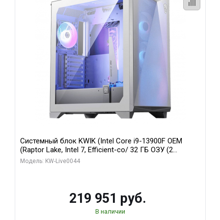
Системный блок KWIK (Intel Core i9-13900F OEM
(Raptor Lake, Intel 7, Efficient-co/ 32 ГБ ОЗУ (2
модуля)/ Gigabyte RTX5070Ti AERO OC 16GB GDDR7
Модель: KW-Live0044
256bit 3xDP HD/ 512 ГБ SSD)
219 951 руб.
В наличии