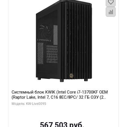
Системный блок KWIK (Intel Core i7-13700KF OEM
(Raptor Lake, Intel 7, C16 8EC/8PC/ 32 ГБ ОЗУ (2
модуля)/ Afox RTX4090 24GB GDDR6X 384-Bit 3xDP
Модель: KW-Live0095
HDMI ATX Turbo/ 512 ГБ SSD)
567 503 руб.