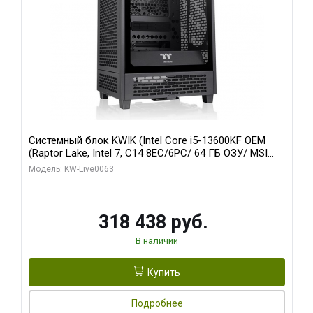
Системный блок KWIK (Intel Core i5-13600KF OEM
(Raptor Lake, Intel 7, C14 8EC/6PC/ 64 ГБ ОЗУ/ MSI
RTX5080 VENTUS 3X OC 16GB GDDR7 256bit 3xDP
Модель: KW-Live0063
HDMI/ 512 ГБ SSD)
318 438 руб.
В наличии
Купить
Подробнее