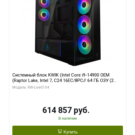
Системный блок KWIK (Intel Core i9-14900 OEM
(Raptor Lake, Intel 7, C24 16EC/8PC// 64 ГБ ОЗУ (2
модуля)/ Afox RTX4090 24GB GDDR6X 384-Bit 3xDP
Модель: KW-Live0104
HDMI ATX Turbo/ 1 ТБ SSD)
614 857 руб.
В наличии
Купить